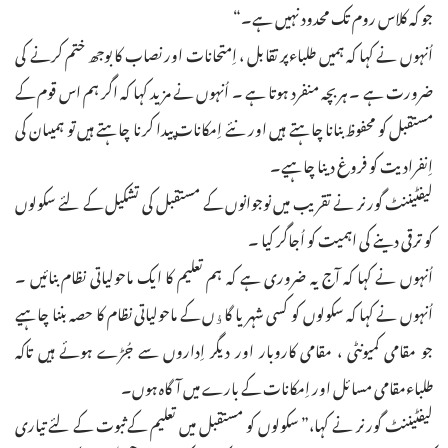
جو کہ کلاس روم تک محدود نہیں ہے۔“
اُنہوں نے کہا کہ ہمیں طلباءپر تقابل ، اِمتحانات اور نصاب کا بوجھ ختم کرنے کی
ضرورت ہے ۔ ہر بچہ منفرد ہوتا ہے ۔ اُنہوں نے مزید کہا کہ اگر ہم اس قوم کے
مستقبل کو محفوظ بنانا چاہتے ہیں اور نئے اِمکانات پیدا کرنا چاہتے ہیں تو ہمیںان کی
اِنفرادیت کو فروغ دینا چاہیے۔
لیفٹیننٹ گورنر نے تقریب میں نوجوانوں کے مستقبل کی تشکیل کے لئے سکولوں
کو ترقی دینے کی اہمیت کو اُجاگر کیا ۔
اُنہوں نے کہا کہ آج یہ ضروری ہے کہ ہم تعلیم کا ایک ماحولیاتی نظام بنائیں ۔
اُنہوں نے کہا کہ سکولوں کو کسی شہر یا گاﺅں کے ماحولیاتی نظام کا حصہ بننا چاہیے
جو مقامی کمیونٹی ، مقامی کاروبار اور دیگر اِداروں سے جُڑے ہوئے ہیں تاکہ
طلباءمقامی مسائل اور اِمکانات کے بارے میں آگاہ ہوں۔
لیفٹیننٹ گورنر نے کہا،” سکولوں کو مستقبل میں تعلیم کے ثبوت کے لئے تیاری