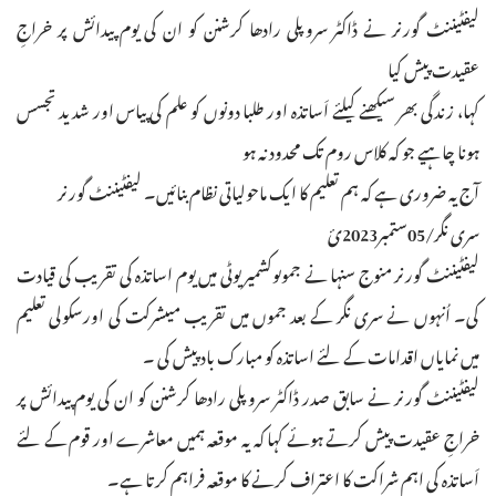
لیفٹیننٹ گورنر نے ڈاکٹر سروپلی رادھا کرشنن کو ان کی یوم پیدائش پر خراجِ
عقیدت پیش کیا
کہا، زندگی بھر سیکھنے کیلئے اَساتذہ اور طلبا دونوں کو علم کی پیاس اور شدید تجسس
ہونا چاہیے جو کہ کلاس روم تک محدود نہ ہو
آج یہ ضروری ہے کہ ہم تعلیم کا ایک ماحولیاتی نظام بنائیں۔ لیفٹیننٹ گورنر
سری نگر/05ستمبر2023ئ
لیفٹیننٹ گورنر منوج سنہا نے جموںوکشمیر یوٹی میں یوم اساتذہ کی تقریب کی قیادت
کی۔ اُنہوں نے سری نگر کے بعد جموں میں تقریب میںشرکت کی اورسکولی تعلیم
میں نمایاں اقدامات کے لئے اساتذہ کو مبارک باد پیش کی ۔
لیفٹیننٹ گورنر نے سابق صدر ڈاکٹر سروپلی رادھا کرشنن کو ان کی یوم پیدائش پر
خراجِ عقیدت پیش کرتے ہوئے کہا کہ یہ موقعہ ہمیں معاشرے اور قوم کے لئے
اَساتذہ کی اہم شراکت کا اعتراف کرنے کا موقعہ فراہم کرتا ہے۔