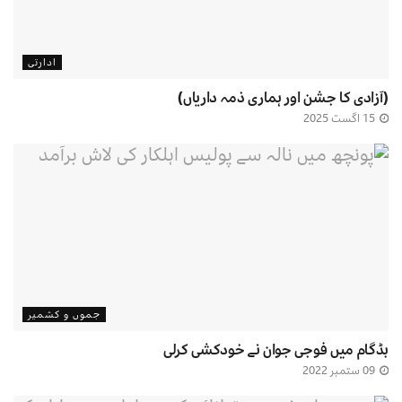
ادارتی
(آزادی کا جشن اور ہماری ذمہ داریاں)
15 اگست 2025
جموں و کشمیر
بڈگام میں فوجی جوان نے خودکشی کرلی
09 ستمبر 2022