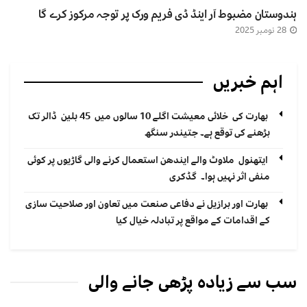
ہندوستان مضبوط آر اینڈ ڈی فریم ورک پر توجہ مرکوز کرے گا
28 نومبر 2025
اہم خبریں
بھارت کی خلائی معیشت اگلے 10 سالوں میں 45 بلین ڈالر تک
بڑھنے کی توقع ہے۔ جتیندر سنگھ
ایتھنول ملاوٹ والے ایندھن استعمال کرنے والی گاڑیوں پر کوئی
منفی اثر نہیں ہوا۔ گڈکری
بھارت اور برازیل نے دفاعی صنعت میں تعاون اور صلاحیت سازی
کے اقدامات کے مواقع پر تبادلہ خیال کیا
سب سے زیادہ پڑھی جانے والی