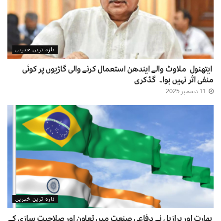
تازہ ترین خبریں
ایتھنول ملاوٹ والے ایندھن استعمال کرنے والی گاڑیوں پر کوئی
منفی اثر نہیں ہوا۔ گڈکری
11 دسمبر 2025
تازہ ترین خبریں
بھارت اور برازیل نے دفاعی صنعت میں تعاون اور صلاحیت سازی کے