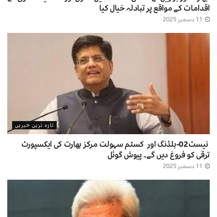
اقدامات کے مواقع پر تبادلہ خیال کیا
11 دسمبر 2025
تازہ ترین خبریں
نیسٹ02-بلڈنگ اور کسٹم سہولت مرکز بھارت کی ایکسپورٹ
ترقی کو فروغ دیں گے۔ پیوش گوئل
11 دسمبر 2025