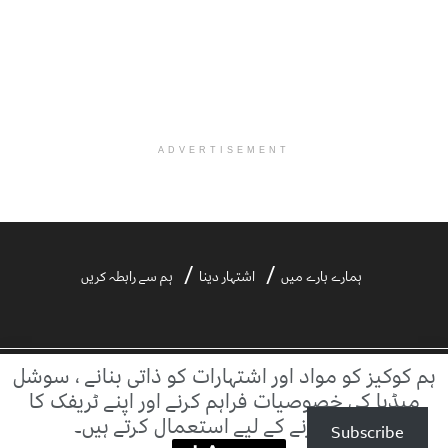
ADVERTISEMENT
ہمارے بارے میں
اشتہار دینا
ہم سے رابطہ کریں
ہم کوکیز کو مواد اور اشتہارات کو ذاتی بنانے ، سوشل
©2021 ڈیلی آفتاب | ڈیلی آفتاب بیرونی ویب سائٹس کے مواد کا ذمہ دار نہیں ہے۔
میڈیا کی خصوصیات فراہم کرنے اور اپنے ٹریفک کا
تجزیہ کرنے کے لیے استعمال کرتے ہیں۔
Subscribe