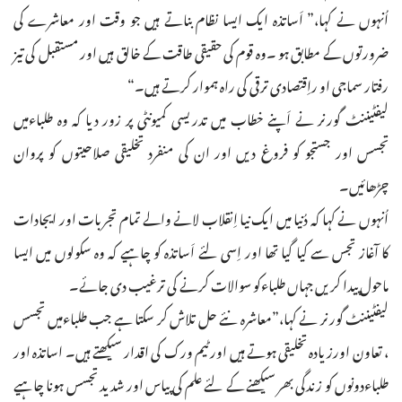
اُنہوں نے کہا،” اَساتذہ ایک ایسا نظام بناتے ہیں جو وقت اور معاشرے کی
ضرورتوں کے مطابق ہو ۔وہ قوم کی حقیقی طاقت کے خالق ہیں اور مستقبل کی تیز
رفتار سماجی او راِقتصادی ترقی کی راہ ہموار کرتے ہیں۔“
لیفٹیننٹ گورنر نے اَپنے خطاب میں تدریسی کمیونٹی پر زور دیا کہ وہ طلباءمیں
تجسس اور جستجو کو فروغ دیں اور ان کی منفرد تخلیقی صلاحیتوں کو پروان
چڑھائیں۔
اُنہوں نے کہا کہ دُنیا میں ایک نیا اِنقلاب لانے والے تمام تجربات اور ایجادات
کا آغاز تجس سے کیا گیا تھا اور اِسی لئے اَساتذہ کو چاہیے کہ وہ سکولوں میں ایسا
ماحول پیدا کریں جہاں طلباءکو سوالات کرنے کی ترغیب دی جائے۔
لیفٹیننٹ گورنر نے کہا،”معاشرہ نئے حل تلاش کر سکتا ہے جب طلباءمیں تجسس
، تعاون اورزیادہ تخلیقی ہوتے ہیں اور ٹیم ورک کی اقدار سیکھتے ہیں۔ اساتذہ اور
طلباءدونوں کو زندگی بھر سیکھنے کے لئے علم کی پیاس اور شدید تجسس ہونا چاہیے