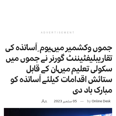
ADVERTISEMENT
جموں وکشمیر میںیوم ِ اَساتذہ کی
تقاریبلیفٹیننٹ گورنر نے جموں میں
سکولی تعلیم میںان کے قابل
ستائش اقدامات کیلئے اَساتذہ کو
مبارک باد دی
A
Online Desk
by
05 ستمبر 2023
A