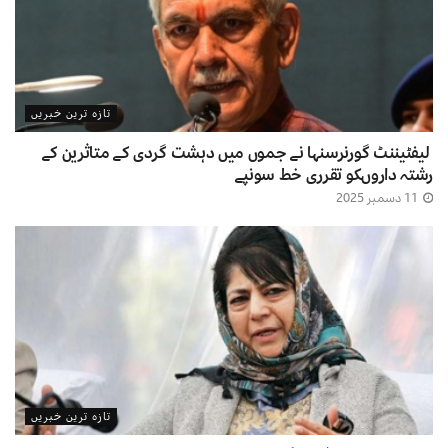
تازہ ترین خبریں
لیفٹیننٹ گورنرسنہا نے جموں میں دہشت گردی کے متاثرین کے
رشتہ داروںکو تقرری خط سونپے
11 دسمبر 2025
تازہ ترین خبریں