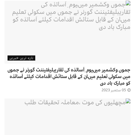
تازہ ترین خبریں
جموں وکشمیر میںیوم ِ اَساتذہ کی تقاریبلیفٹیننٹ گورنر نے جموں
میں سکولی تعلیم میںان کے قابل ستائش اقدامات کیلئے اَساتذہ
کو مبارک باد دی
05 ستمبر 2023