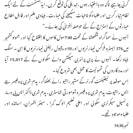
کرنی چاہیے تاکہ وہ بااختیار ہوں ، تبدیلی کی توقع کریں ، ایڈجسٹمنٹ کے لئے ایک
نظام تیار کریں اور طلباءکو تاحیات سیکھنے کی مہارت ، بنیادی علم اور قابل اطلاع
مہارتوں کے اِمتزاج کے لئے حوصلہ اَفزائی کی جائے۔“
اُنہوں نے سماگراہ شکھشا کے تحت 790سول کاموں کا اِفتتاح کیا اور جموںوکشمیر
میں 376 ایسٹرو فزکس لیبارٹریوں اور 10ورچیول رئیلٹی لیبارٹریوں کا اِی ۔ سنگ
بنیاد رَکھا۔ اُنہوں نے پری پرائمری سیکشن والے سکولوں کے لئے 15,017 آیا
اور مدد گاروں کی شمولیت کا عمل بھی شروع کیا۔
اِس موقعہ پر لیفٹیننٹ گورنر کے مشیر راجیو رائے بھٹناگر ، پدم شری پروفیسر جے
ایس راجپوت، پدم شری پروفیسر وشومورتی شاستری ، پدم شری ڈاکٹر ایس پی ورما،
پرنسپل سیکرٹری سکولی اور اعلیٰ تعلیم الوک کمرا ، سینئر اَفسران، اساتذہ اور
طلباءموجود تھے۔
نمبر1636