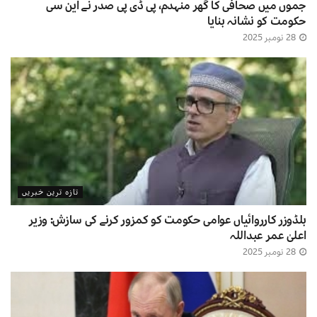
جموں میں صحافی کا گھر منہدم، پی ڈی پی صدر نے این سی
حکومت کو نشانہ بنایا
28 نومبر 2025
تازہ ترین خبریں
بلڈوزر کارروائیاں عوامی حکومت کو کمزور کرنے کی سازش: وزیر
اعلیٰ عمر عبداللہ
28 نومبر 2025