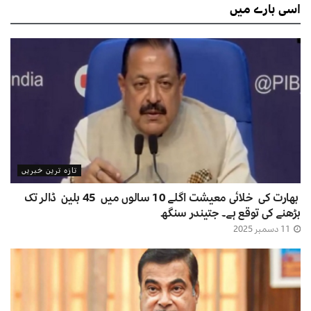
اسی
بارے میں
تازہ ترین خبریں
بھارت کی خلائی معیشت اگلے 10 سالوں میں 45 بلین ڈالر تک
بڑھنے کی توقع ہے۔ جتیندر سنگھ
11 دسمبر 2025