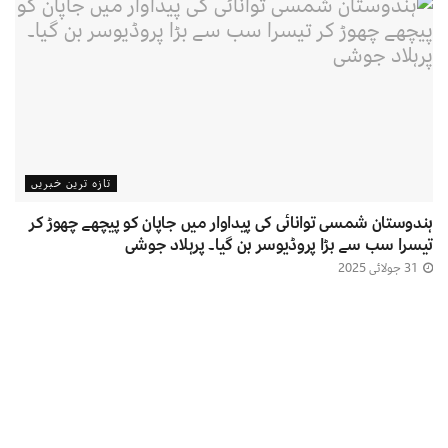
تازہ ترین خبریں
ہندوستان شمسی توانائی کی پیداوار میں جاپان کو پیچھے چھوڑ کر
تیسرا سب سے بڑا پروڈیوسر بن گیا۔ پرہلاد جوشی
31 جولائی 2025