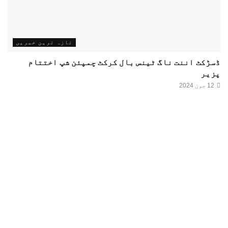
تازہ ترین خبریں
ڈسڑکٹ اننت ناگ ٹینس بال کرکٹ چمپئن شپ اختتام
پزیر
12 جون 2024