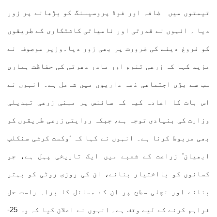
قیمتوں میں اضافہ اور فوڈ پروسیسنگ کو بڑھانے پر زور
دیا ۔ انہوں نے قدرتی اور نامیاتی کاشتکاری کے طریقوں
کو فروغ دینے کی ضرورت پر بھی زور دیا۔وزیر موصوف نے
مزید کہا کہ زرعی تنوع اور مادر دھرتی کی حفاظت ہماری
سب سے بڑی اجتماعی ذمہ داریوں میں شامل ہے۔ انہوں نے
اس بات کا اعادہ کیا کہ سائنس پر مبنی زرعی تبدیلی
وزارت کی بنیادی توجہ ہے، جبکہ روایتی زرعی طریقوں کو
بھی مربوط کرنا ہے۔ انہوں نے کہا کہ ‘وکست کرشی سنکلپ
ابھیان’ زراعت کے شعبے میں ایک تاریخی پہل ہے، جو
کسانوں کو بااختیار بنانے، ان کی روزی روٹی کو بہتر
بنانے اور نچلی سطح پر ان کے مسائل کا براہ راست حل
فراہم کرنے کے لیے وقف ہے۔ انہوں نے اعلان کیا کہ وہ 25-