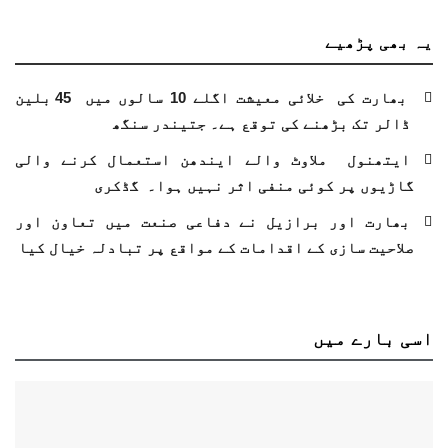
یہ بھی
پڑھیے
بھارت کی خلائی معیشت اگلے 10 سالوں میں 45 بلین
ڈالر تک بڑھنے کی توقع ہے۔ جتیندر سنگھ
ایتھنول ملاوٹ والے ایندھن استعمال کرنے والی
گاڑیوں پر کوئی منفی اثر نہیں ہوا۔ گڈکری
بھارت اور برازیل نے دفاعی صنعت میں تعاون اور
صلاحیت سازی کے اقدامات کے مواقع پر تبادلہ خیال کیا
اسی
بارے میں