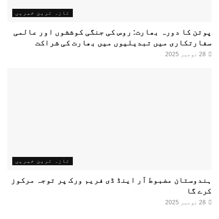
تازہ ترین خبریں
پوتن کا دورہ بھارت: روس کی جنگی کوششوں اور عالمی
سفارتکاری میں تبدیلیوں میں بھارت کی شراکت
28 نومبر 2025
تازہ ترین خبریں
ہندوستان مضبوط آر اینڈ ڈی فریم ورک پر توجہ مرکوز
کرے گا
28 نومبر 2025