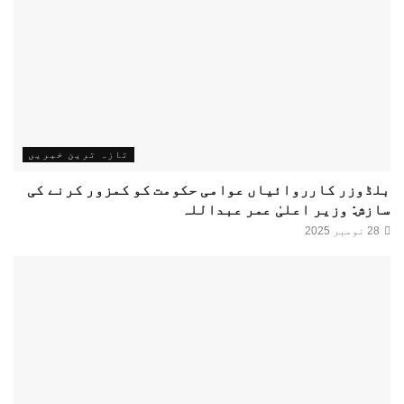
تازہ ترین خبریں
بلڈوزر کارروائیاں عوامی حکومت کو کمزور کرنے کی
سازش: وزیر اعلیٰ عمر عبداللہ
28 نومبر 2025