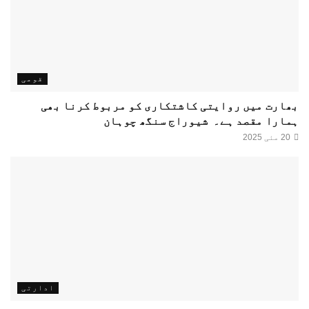
قومی
بھارت میں روایتی کاشتکاری کو مربوط کرنا بھی
ہمارا مقصد ہے۔ شیوراج سنگھ چوہان
20 مئی 2025
ادارتی