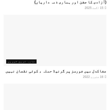
(آزادی کا جشن اور ہماری ذمہ داریاں)
15 اگست 2025
تازہ ترین خبریں
صفاکدل میں فورسز پر گرنیڈ حملہ ، کوئی نقصان نہیں
16 جنوری 2022