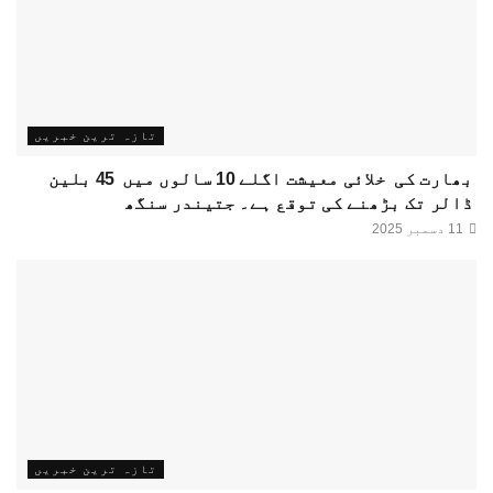
تازہ ترین خبریں
بھارت کی خلائی معیشت اگلے 10 سالوں میں 45 بلین
ڈالر تک بڑھنے کی توقع ہے۔ جتیندر سنگھ
11 دسمبر 2025
تازہ ترین خبریں