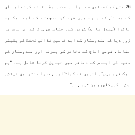
26 مئی کو کسانوں سے براہ راست رابطہ قائم کرنے اور ان
کے مسائل کے بارے میں خود کو سمجھنے کے لیے ایک پد
یاترا (پیدل مارچ) کریں گے۔ جناب چوہان نے اس بات پر
زور دیا کہ ہندوستان کے اہداف میں غذائی تحفظ کو یقینی
بنانا، قومی اناج کے ذخائر کو بھرنا اور ہندوستان کو
دنیا کی اجناس کے ذخائر میں تبدیل کرنا شامل ہے۔ ‘‘ہم
ایک ٹیم ہیں’’، انہوں نے کہا-‘‘اور ہمارا منتر ون نیشن،
ون اگریکلچر، ون ٹیم ہے۔’’