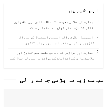
اہم خبریں
بھارت کی خلائی معیشت اگلے 10 سالوں میں 45 بلین
ڈالر تک بڑھنے کی توقع ہے۔ جتیندر سنگھ
ایتھنول ملاوٹ والے ایندھن استعمال کرنے والی
گاڑیوں پر کوئی منفی اثر نہیں ہوا۔ گڈکری
بھارت اور برازیل نے دفاعی صنعت میں تعاون اور
صلاحیت سازی کے اقدامات کے مواقع پر تبادلہ خیال کیا
سب سے زیادہ پڑھی جانے والی