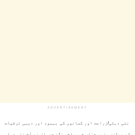
ADVERTISEMENT
نئی دہلی/زراعت اور کسانوں کی بہبود اور دیہی ترقیات
کے مرکزی وزیر جناب شیوراج سنگھ چوہان نے آج نئی دہلی