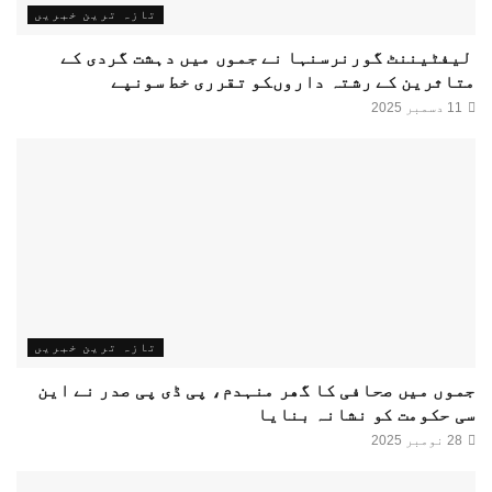
تازہ ترین خبریں
لیفٹیننٹ گورنرسنہا نے جموں میں دہشت گردی کے
متاثرین کے رشتہ داروںکو تقرری خط سونپے
11 دسمبر 2025
تازہ ترین خبریں
جموں میں صحافی کا گھر منہدم، پی ڈی پی صدر نے این
سی حکومت کو نشانہ بنایا
28 نومبر 2025