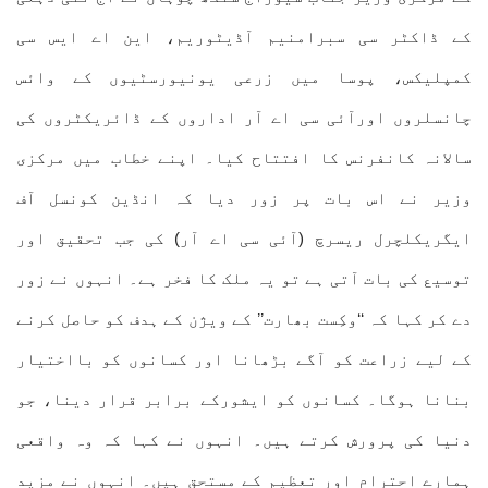
کے ڈاکٹر سی سبرامنیم آڈیٹوریم، این اے ایس سی
کمپلیکس، پوسا میں زرعی یونیورسٹیوں کے وائس
چانسلروں اورآئی سی اے آر اداروں کے ڈائریکٹروں کی
سالانہ کانفرنس کا افتتاح کیا۔ اپنے خطاب میں مرکزی
وزیر نے اس بات پر زور دیا کہ انڈین کونسل آف
ایگریکلچرل ریسرچ (آئی سی اے آر) کی جب تحقیق اور
توسیع کی بات آتی ہے تو یہ ملک کا فخر ہے۔ انہوں نے زور
دے کر کہا کہ ‘‘وکِست بھارت’’ کے ویژن کے ہدف کو حاصل کرنے
کے لیے زراعت کو آگے بڑھانا اور کسانوں کو بااختیار
بنانا ہوگا۔ کسانوں کو ایشورکے برابر قرار دینا، جو
دنیا کی پرورش کرتے ہیں۔ انہوں نے کہا کہ وہ واقعی
ہمارے احترام اور تعظیم کے مستحق ہیں۔ انہوں نے مزید