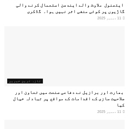
ایتھنول ملاوٹ والے ایندھن استعمال کرنے والی
گاڑیوں پر کوئی منفی اثر نہیں ہوا۔ گڈکری
11 دسمبر 2025
تازہ ترین خبریں
بھارت اور برازیل نے دفاعی صنعت میں تعاون اور
صلاحیت سازی کے اقدامات کے مواقع پر تبادلہ خیال
کیا
11 دسمبر 2025