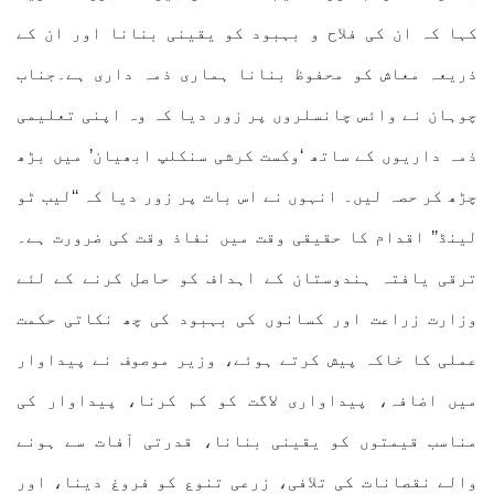
کہا کہ ان کی فلاح و بہبود کو یقینی بنانا اور ان کے
ذریعہ معاش کو محفوظ بنانا ہماری ذمہ داری ہے۔جناب
چوہان نے وائس چانسلروں پر زور دیا کہ وہ اپنی تعلیمی
ذمہ داریوں کے ساتھ ‘وکست کرشی سنکلپ ابھیان’ میں بڑھ
چڑھ کر حصہ لیں۔ انہوں نے اس بات پر زور دیا کہ ‘‘لیب ٹو
لینڈ’’ اقدام کا حقیقی وقت میں نفاذ وقت کی ضرورت ہے۔
ترقی یافتہ ہندوستان کے اہداف کو حاصل کرنے کے لئے
وزارت زراعت اور کسانوں کی بہبود کی چھ نکاتی حکمت
عملی کا خاکہ پیش کرتے ہوئے، وزیر موصوف نے پیداوار
میں اضافہ، پیداواری لاگت کو کم کرنا، پیداوار کی
مناسب قیمتوں کو یقینی بنانا، قدرتی آفات سے ہونے
والے نقصانات کی تلافی، زرعی تنوع کو فروغ دینا، اور