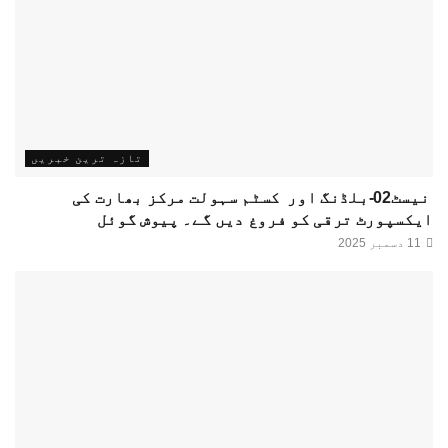
تازہ ترین خبریں
نیسٹ02-بلڈنگ اور کسٹم سہولت مرکز بھارت کی
ایکسپورٹ ترقی کو فروغ دیں گے۔ پیوش گوئل
11 دسمبر 2025