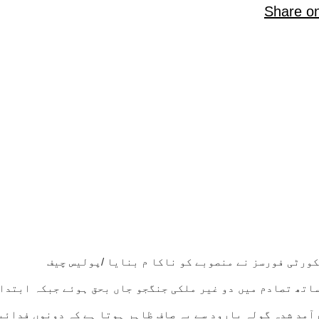
Share o
ورٹی فورسز نے منصوبے کو ناکا م بنایا /پولیس چیف
 ساتھ تصادم میں دو غیر ملکی جنگجو جاں بحق ہوئے جبکہ ابتدا
آمد شدہ گولہ بارود سے یہ صاف ظاہر ہوتا ہے کہ دونوں فدائین 