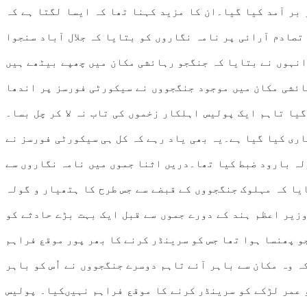
 مزید کچھ اسلحہ و گولہ باردو بر آمد کیا گیا۔ان کا مزید کہنا تھا کہ ایسا لگتا ہے کہ
تصادم آرائی پر نامہ نگاروں کو بتایا کہ جلال آباد سنجوا
انہوں نے بتایا کہ جنگجو رہائشی مکان میں چھپے بیٹھے ہیں
ہائشی مکان میں موجود جنگجووں نے سیکورٹی فورسز پر اندھا
یا تاہم ایک پولیس اہلکار زخموں کی تاب نہ لا کر چل بسا۔
یں ہائی الرٹ جاری کیا گیا ہے۔یہ بھی یاد رہے کہ کل ہی سیکورٹی فورسز نے
لہ بارود ضبط کیا تھا۔دریں اثنا جموں میں نامہ نگاروں سے
یا کہ مہلوک جنگجووں کے قبضے سے جس طرح کا ہتھیار و گولہ
وزیر اعظم ہند کے دورے جموں سے قبل ایک بہت بڑے حادثے کو
و پھنسا ہوا تھا جس کو سرینڈر کرنے کا بھر پور موقع فراہم
ہ وہ مکان سے باہر آئے تاہم دوسرے جنگجووں نے اُس کو باہر
و عمر لڑکے کو سرینڈر کرنے کا موقع فراہم نہیںکیا۔ پولیس