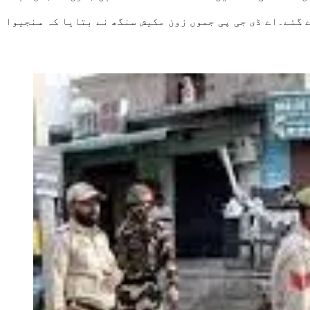
 گئے۔اے ڈی جی پی جموں زون مکیش سنگھ نے بتایا کہ سنجیوا