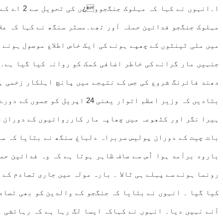
مہلوک جنگجو فدائین حملہ آور تھے۔مسٹر سنگھ نے کہا کہ علا
میں ملی ٹینٹوں کے چھپے ہونے کی ایک خاص اطلاع موصول ہونے
جنہیں مار گرانے کی خاطر اضافی کمک کو روانہ کیا گیا ہے۔م
دھند فائرنگ شروع کی جس کے نتیجے میں پانچ اہلکار زخمی ہو
بتادیں کہ وزیر اعظم اتوار یع
ہیرا نگر اور کٹھوعہ میں چھاپہ مار کارروائیوں کے دوران چ
بات چیت کے دوران پولیس سربراہ دلباغ سنگھ نے بتایا کہ سن
بارود برآمد ہوا اُس سے صاف ظاہر ہوتا ہے کہ وہ فدائین حم
رونما ہونے سے پہلے ہی ٹالا ۔ بارہ مولہ میں جاری تصادم کے
کیا گیا ۔ انہوں نے بتایا کہ جنگجو کے والدین کو بھی تصادم
آنے نہیں دیا۔ انہوں نے کہاکہ ایسا لگ رہا ہے کہ رہائشی م