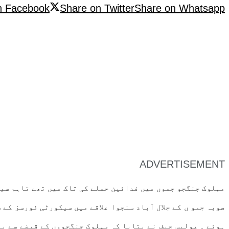
n Facebook
Share on Twitter
Share on Whatsapp
ADVERTISEMENT
مہلوک جنگجو جموں میں فدائین حملے کی تاک میں تھے تاہم سیک
صوبہ جمو ں کے جلال آباد سنجوا علاقے میں سیکورٹی فورسز کے
ہوئے ۔ پولیس چیف نے بتایا کہ مہلوک جنگجووں کے قبضے سے بر