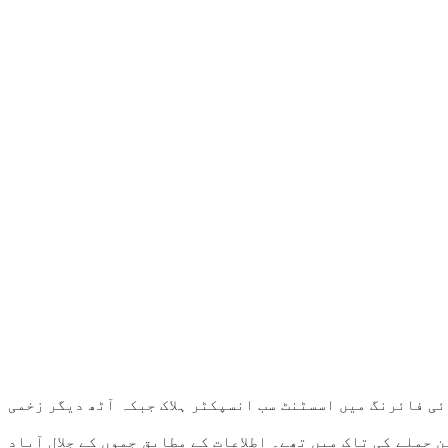
ئی فائرنگ میں اسسٹنٹ سب انسپکٹر ہلاک جبکہ آٹھ دیگر زخمی
حملے کی تاک میں تھے۔ اطلاعات کے مطابق جموں کے جلال آباد