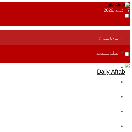
7 اگست ,2026
ہوم پیج
تازہ خبر
جموں و کشمیر
قومی
بین اقوامی
تعلیم
ادارتی