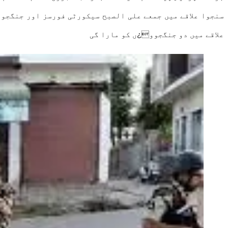
سنجوا علاقے میں جمعے علی الصبح سیکورٹی فورسز اور جنگجوو
علاقے میں دو جنگجوو¿ں کو مارا گی