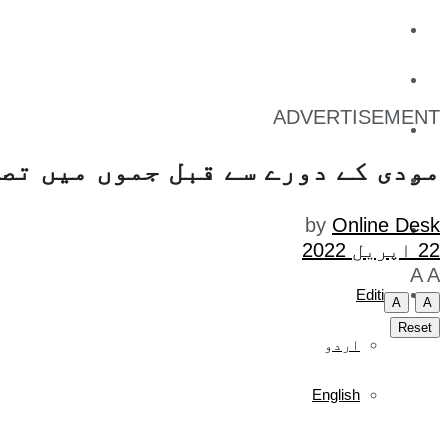
کاروبار
کھیل
ADVERTISEMENT
تفریح
مودی کے دورے سے قبل جموں میں تصادم:2 جنگجو جاں بحق،اے ایس آئی ہلاک، آٹھ اہ
صحت
by
Online Desk
آج کا اخبار
22 اپریل 2022
A
A
Edition
A
A
Reset
اردو
English