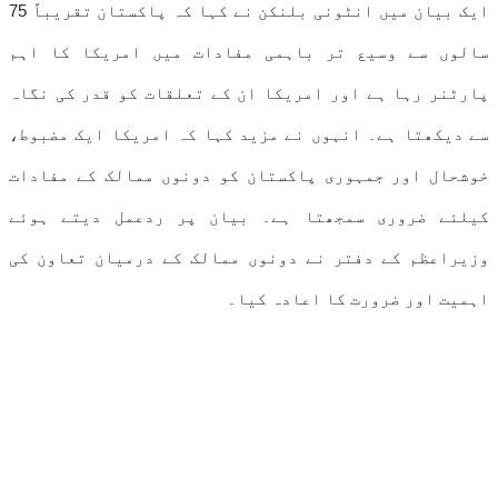
ایک بیان میں انٹونی بلنکن نے کہا کہ پاکستان تقریباً 75
سالوں سے وسیع تر باہمی مفادات میں امریکا کا اہم
پارٹنر رہا ہے اور امریکا ان کے تعلقات کو قدر کی نگاہ
سے دیکھتا ہے۔ انہوں نے مزید کہا کہ امریکا ایک مضبوط،
خوشحال اور جمہوری پاکستان کو دونوں ممالک کے مفادات
کیلئے ضروری سمجھتا ہے۔ بیان پر ردعمل دیتے ہوئے
وزیراعظم کے دفتر نے دونوں ممالک کے درمیان تعاون کی
اہمیت اور ضرورت کا اعادہ کیا۔