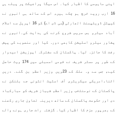
اپنی مایوسی کا اظہار کیا۔ اس میگا پراجیکٹ پر پہلے ہی
16 ارب روپے خرچ ہو چکے ہیں، اس کے ساتھ ہی انہوں نے
کیپٹل ڈویلپمنٹ اتھارٹی (سی ڈی اے) کو 16 اپریل سے اسلام
آباد میٹرو بس سروس شروع کرنے کی ہدایت کی۔انہوں نے
پشاور میٹرو اسٹیشن کابھی دورہ کیا اور منصوبے کی پیش
رفت کا جائزہ لیا۔ پاکستان کے مشترکہ اپوزیشن امیدوار
کے طور پر مسٹر شریف نے قومی اسمبلی میں 174 ووٹ حاصل
کیے، جس سے وہ ملک کے 23ویں وزیر اعظم بن گئے۔ دریں
اثناءامریکی سیکریٹری آف اسٹیٹ انٹونی جے بلنکن نے
پاکستان کے نومنتخب وزیر اعظم شہباز شریف کو مبارکباد
دی اور حکومت پاکستان کے ساتھ دیرینہ تعاون جاری رکھنے
کے بھرپور عزم کا اظہار کیا۔ گزشتہ رات جاری ہونے والے