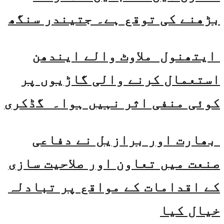
بڑھنے کی توقع ہے۔ جتیندر سنگھ
ایتھنول ملاوٹ والے ایندھن
استعمال کرنے والی گاڑیوں پر
کوئی منفی اثر نہیں ہوا۔ گڈکری
بھارت اور برازیل نے دفاعی
صنعت میں تعاون اور صلاحیت سازی
کے اقدامات کے مواقع پر تبادلہ
خیال کیا