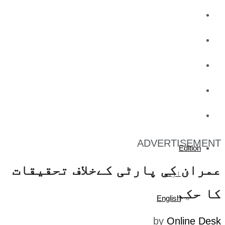
کاروبار
کھیل
تفریح
صحت
آج کا اخبار
ADVERTISEMENT
Edition
عمران کی پارٹی کےخلاف تحقیقات
اردو
کا حکم
English
by
Online Desk