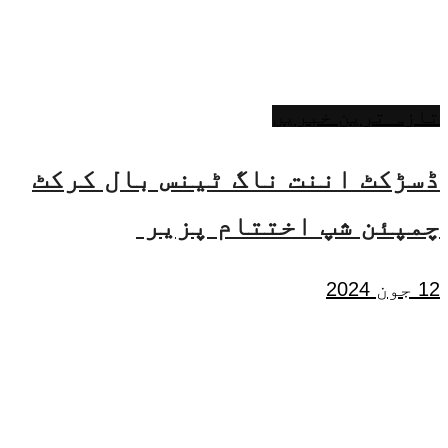
تازہ ترین خبریں
ڈسڑکٹ اننت ناگ ٹینس بال کرکٹ
چمپئن شپ اختتام پزیر
12 جون 2024