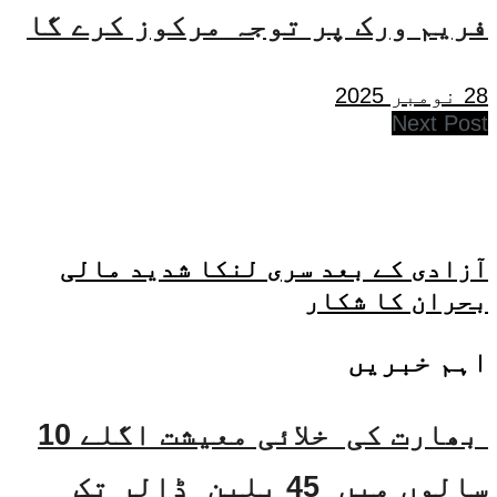
فریم ورک پر توجہ مرکوز کرے گا
28 نومبر 2025
Next Post
آزادی کے بعد سری لنکا شدید مالی
بحران کا شکار
اہم خبریں
بھارت کی خلائی معیشت اگلے 10
سالوں میں 45 بلین ڈالر تک