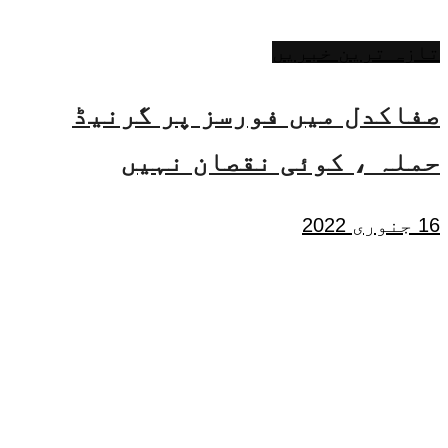
تازہ ترین خبریں
صفاکدل میں فورسز پر گرنیڈ
حملہ ، کوئی نقصان نہیں
16 جنوری 2022