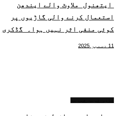
ایتھنول ملاوٹ والے ایندھن
استعمال کرنے والی گاڑیوں پر
کوئی منفی اثر نہیں ہوا۔ گڈکری
11 دسمبر 2025
تازہ ترین خبریں