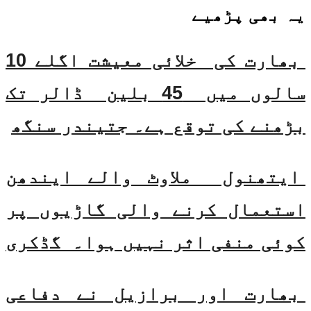
یہ بھی
پڑھیے
بھارت کی خلائی معیشت اگلے 10
سالوں میں 45 بلین ڈالر تک
بڑھنے کی توقع ہے۔ جتیندر سنگھ
ایتھنول ملاوٹ والے ایندھن
استعمال کرنے والی گاڑیوں پر
کوئی منفی اثر نہیں ہوا۔ گڈکری
بھارت اور برازیل نے دفاعی