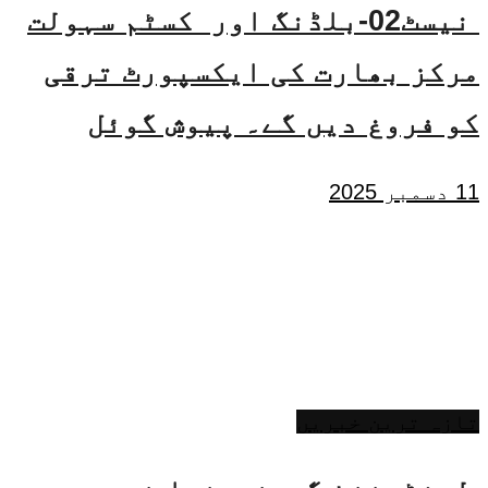
نیسٹ02-بلڈنگ اور کسٹم سہولت
مرکز بھارت کی ایکسپورٹ ترقی
کو فروغ دیں گے۔ پیوش گوئل
11 دسمبر 2025
تازہ ترین خبریں