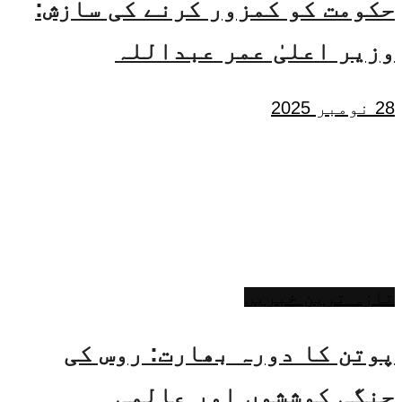
حکومت کو کمزور کرنے کی سازش:
وزیر اعلیٰ عمر عبداللہ
28 نومبر 2025
تازہ ترین خبریں
پوتن کا دورہ بھارت: روس کی
جنگی کوششوں اور عالمی