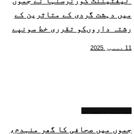
لیفٹیننٹ گورنرسنہا نے جموں
میں دہشت گردی کے متاثرین کے
رشتہ داروںکو تقرری خط سونپے
11 دسمبر 2025
تازہ ترین خبریں
جموں میں صحافی کا گھر منہدم،