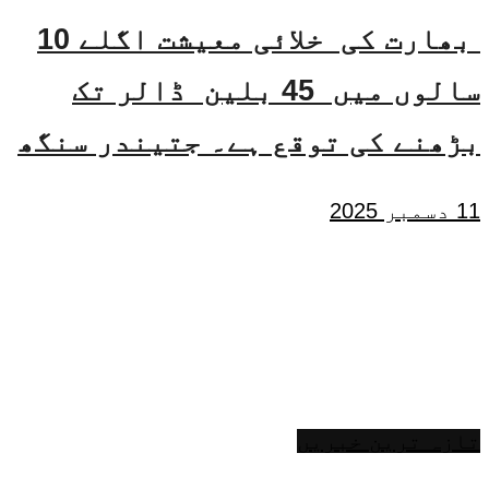
بھارت کی خلائی معیشت اگلے 10
سالوں میں 45 بلین ڈالر تک
بڑھنے کی توقع ہے۔ جتیندر سنگھ
11 دسمبر 2025
تازہ ترین خبریں