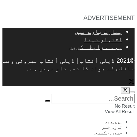
ADVERTISEMENT
ہمارے بارے میں
اشتہار دینا
ہم سے رابطہ کریں
©2021 ڈیلی آفتاب | ڈیلی آفتاب بیرونی ویب
سائٹس کے مواد کا ذمہ دار نہیں ہے۔
No Result
View All Result
ہوم پیج
تازہ خبر
جموں و کشمیر