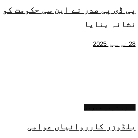
پی ڈی پی صدر نے این سی حکومت کو
نشانہ بنایا
28 نومبر 2025
تازہ ترین خبریں
بلڈوزر کارروائیاں عوامی