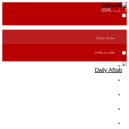
7 اگست ,2026
ہوم پیج
تازہ خبر
جموں و کشمیر
قومی
بین اقوامی
تعلیم
ادارتی