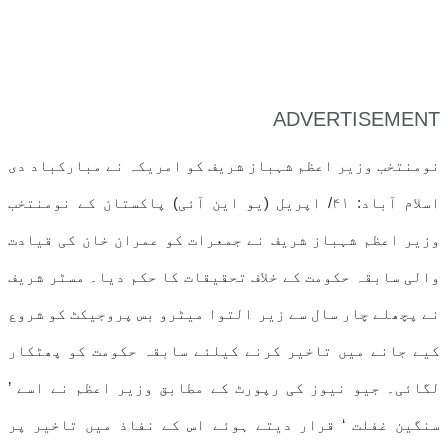
ADVERTISEMENT
نومنتخب وزیر اعظم شہباز شریف کو امریکہ نے مبارکباد دی
اسلام آباد: ۴۱/ اپریل (یو این آئی) پاکستان کے نومنتخب
وزیر اعظم شہباز شریف نے جمعرات کو عمران خان کی قیادت
والی سابقہ حکومت کے خلاف تحقیقات کا حکم دیا۔ مسٹر شریف
نے پچھلے چار سال سے زیر التوا میٹرو بس پروجیکٹ کو شروع
کیے جانے میں تاخیر کرنے کیلئے سابقہ حکومت کو پھٹکار
لگائی۔ جیو نیوز کی رپورٹ کے مطابق وزیر اعظم نے اسے ’
سنگین غفلت ‘ قرار دیتے ہوئے اس کے نفاذ میں تاخیر پر