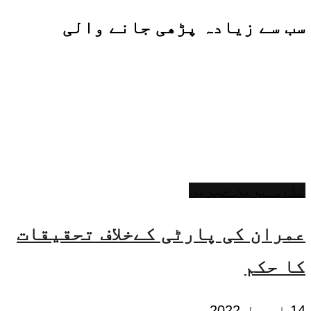
سب سے زیادہ پڑھی جانے والی
تازہ ترین خبریں
عمران کی پارٹی کےخلاف تحقیقات
کا حکم
14 اپریل 2022