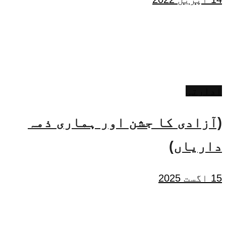
ادارتی
(آزادی کا جشن اور ہماری ذمہ
داریاں)
15 اگست 2025