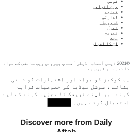
قومی
بین اقوامی
تعلیم
ادارتی
کاروبار
کھیل
تفریح
صحت
آج کا اخبار
©2021 ڈیلی آفتاب | ڈیلی آفتاب بیرونی ویب سائٹس کے مواد
کا ذمہ دار نہیں ہے۔
ہم کوکیز کو مواد اور اشتہارات کو ذاتی
بنانے ، سوشل میڈیا کی خصوصیات فراہم
کرنے اور اپنے ٹریفک کا تجزیہ کرنے کے لیے
استعمال کرتے ہیں۔
I Agree
Discover more from Daily
Aftab