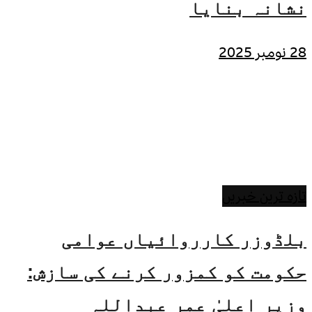
نشانہ بنایا
28 نومبر 2025
تازہ ترین خبریں
بلڈوزر کارروائیاں عوامی
حکومت کو کمزور کرنے کی سازش:
وزیر اعلیٰ عمر عبداللہ