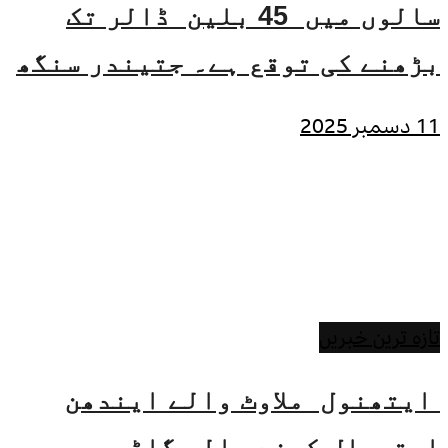
سالوں میں 45 بلین ڈالر تک
بڑھنے کی توقع ہے۔ جتیندر سنگھ
11 دسمبر 2025
تازہ ترین خبریں
ایتھنول ملاوٹ والے ایندھن
استعمال کرنے والی گاڑیوں پر