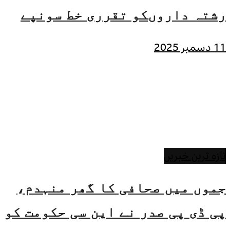
رشتہ داروںکو تقرری خط سونپے
11 دسمبر 2025
تازہ ترین خبریں
جموں میں صحافی کا گھر منہدم،
پی ڈی پی صدر نے این سی حکومت کو