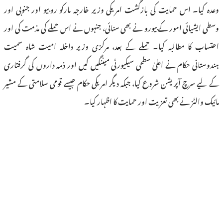
وعدہ کیا۔ اس حمایت کی بازگشت امریکی وزیر خارجہ مارکو روبیو اور جنوبی اور
وسطی ایشیائی امور کے بیورو نے بھی سنائی، جنہوں نے اس حملے کی مذمت کی اور
احتساب کا مطالبہ کیا۔ حملے کے بعد، مرکزی وزیر داخلہ امیت شاہ سمیت
ہندوستانی حکام نے اعلیٰ سطحی سیکیورٹی میٹنگیں کیں اور ذمہ داروں کی گرفتاری
کے لیے سرچ آپریشن شروع کیا، جبکہ دیگر امریکی حکام جیسے قومی سلامتی کے مشیر
مائیک والٹز نے بھی تعزیت اور حمایت کا اظہار کیا۔