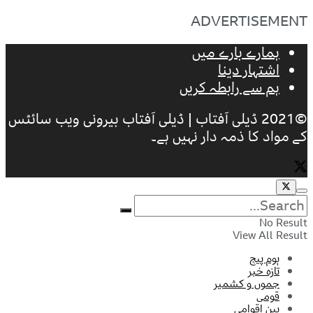
ADVERTISEMENT
ہمارے بارے میں
اشتہار دینا
ہم سے رابطہ کریں
©2021 ڈیلی آفتاب | ڈیلی آفتاب بیرونی ویب سائٹس
کے مواد کا ذمہ دار نہیں ہے۔
No Result
View All Result
ہوم پیج
تازہ خبر
جموں و کشمیر
قومی
بین اقوامی