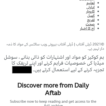
تعلیم
ادارتی
کاروبار
کھیل
تفریح
صحت
آج کا اخبار
©2021 ڈیلی آفتاب | ڈیلی آفتاب بیرونی ویب سائٹس کے مواد کا ذمہ
دار نہیں ہے۔
ہم کوکیز کو مواد اور اشتہارات کو ذاتی بنانے ، سوشل
میڈیا کی خصوصیات فراہم کرنے اور اپنے ٹریفک کا
تجزیہ کرنے کے لیے استعمال کرتے ہیں۔
I Agree
Discover more from Daily
Aftab
Subscribe now to keep reading and get access to the
full archive.