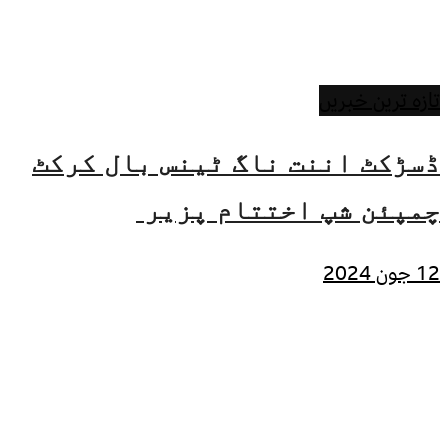
تازہ ترین خبریں
ڈسڑکٹ اننت ناگ ٹینس بال کرکٹ
چمپئن شپ اختتام پزیر
12 جون 2024