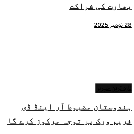
بھارت کی شراکت
28 نومبر 2025
تازہ ترین خبریں
ہندوستان مضبوط آر اینڈ ڈی
فریم ورک پر توجہ مرکوز کرے گا