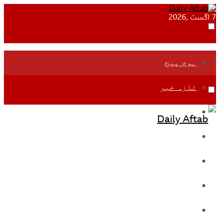
7 اگست ,2026
ہوم پیج
تازہ خبر
جموں و کشمیر
قومی
بین اقوامی
تعلیم
ادارتی