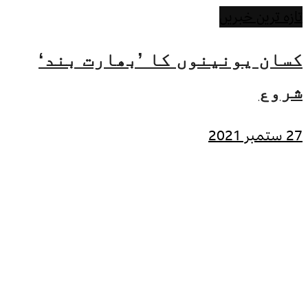
تازہ ترین خبریں
کسان یونینوں کا ’بھارت بند‘
شروع
27 ستمبر 2021