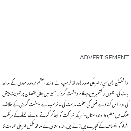
ADVERTISEMENT
واشنگٹن ڈی سی/ امریکی صدر ڈونالڈ ٹرمپ نے وزیر اعظم نریندر مودی کے ساتھ
بات کی، جموں و کشمیر میں پہلگام دہشت گردانہ حملے میں جانی نقصان پر تعزیت پیش
کی اور اس گھناؤنے فعل کی سخت مذمت کی۔ ٹرمپ نے دہشت گردی کے خلاف
جنگ میں مضبوط ہندوستان-امریکہ شراکت کو اجاگر کرتے ہوئے، حملے کے مرتکب
افراد کو انصاف کے کٹہرے میں لانے میں ہندوستان کے ساتھ مکمل امریکی حمایت کا