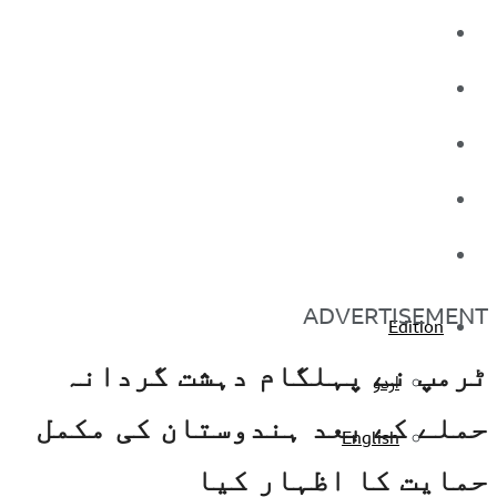
کاروبار
کھیل
تفریح
صحت
آج کا اخبار
ADVERTISEMENT
Edition
ٹرمپ نے پہلگام دہشت گردانہ
اردو
حملے کے بعد ہندوستان کی مکمل
English
حمایت کا اظہار کیا