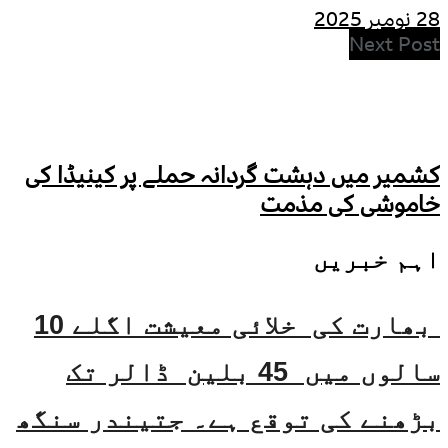
28 نومبر 2025
Next Post
کشمیر میں دہشت گردانہ حملے پر کینیڈا کی
خاموشی کی مذمت
اہم خبریں
بھارت کی خلائی معیشت اگلے 10
سالوں میں 45 بلین ڈالر تک
بڑھنے کی توقع ہے۔ جتیندر سنگھ