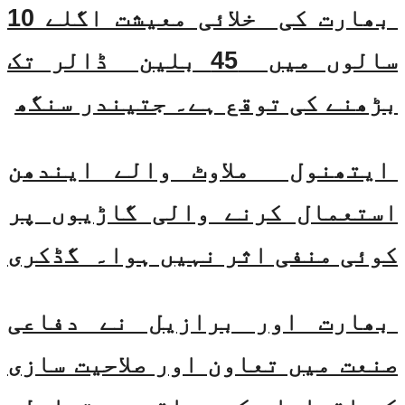
بھارت کی خلائی معیشت اگلے 10
سالوں میں 45 بلین ڈالر تک
بڑھنے کی توقع ہے۔ جتیندر سنگھ
ایتھنول ملاوٹ والے ایندھن
استعمال کرنے والی گاڑیوں پر
کوئی منفی اثر نہیں ہوا۔ گڈکری
بھارت اور برازیل نے دفاعی
صنعت میں تعاون اور صلاحیت سازی