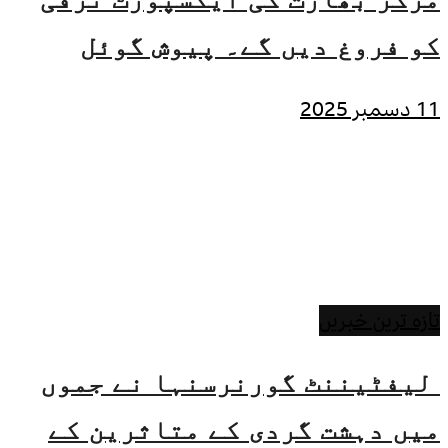
کو فروغ دیں گے۔ پیوش گوئل
11 دسمبر 2025
تازہ ترین خبریں
لیفٹیننٹ گورنرسنہا نے جموں
میں دہشت گردی کے متاثرین کے