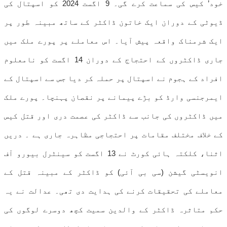
خود’ کیس کی سماعت کرے گی۔ 9 اگست 2024 کو اسپتال کی
ڈیوٹی کے دوران ایک خاتون ڈاکٹر کے ساتھ مبینہ طور پر
ایک شرمناک واقعہ پیش آیا۔ اس معاملے پر پورے ملک میں
جاری ڈاکٹروں کے احتجاج کے دوران 14 اگست کو نامعلوم
افراد کے ہجوم نے اسپتال پر حملہ کر دیا جس سے اسپتال کے
ایمرجنسی وارڈ کو بڑے پیمانے پر نقصان پہنچا۔ پورے ملک
میں ڈاکٹروں کی جانب سے ڈاکٹر کی عصمت دری اور قتل کیس
کے خلاف مختلف مقامات پر احتجاجی مظاہرہ جاری ہے ۔ دریں
اثنا، کلکتہ ہائی کورٹ نے 13 اگست کو سینٹرل بیورو آف
انویسٹی گیشن (سی بی آئی) کو ڈاکٹر کے مبینہ قتل کے
معاملے کی تحقیقات کرنے کی ہدایت دی تھی۔ عدالت نے یہ
حکم متاثرہ ڈاکٹر کے والدین سمیت کچھ دوسرے لوگوں کی