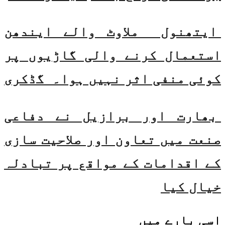
ایتھنول ملاوٹ والے ایندھن
استعمال کرنے والی گاڑیوں پر
کوئی منفی اثر نہیں ہوا۔ گڈکری
بھارت اور برازیل نے دفاعی
صنعت میں تعاون اور صلاحیت سازی
کے اقدامات کے مواقع پر تبادلہ
خیال کیا
اسی
بارے میں