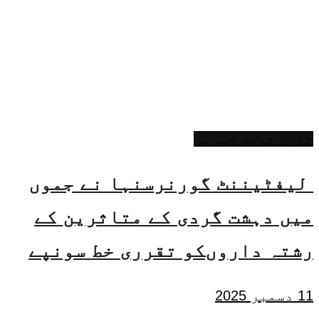
تازہ ترین خبریں
لیفٹیننٹ گورنرسنہا نے جموں
میں دہشت گردی کے متاثرین کے
رشتہ داروںکو تقرری خط سونپے
11 دسمبر 2025