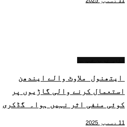
11 دسمبر 2025
تازہ ترین خبریں
ایتھنول ملاوٹ والے ایندھن
استعمال کرنے والی گاڑیوں پر
کوئی منفی اثر نہیں ہوا۔ گڈکری
11 دسمبر 2025