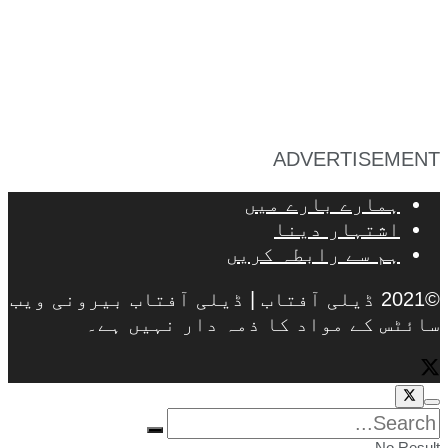
ADVERTISEMENT
ہمارے بارے میں
اشتہار دینا
ہم سے رابطہ کریں
©2021 ڈیلی آفتاب | ڈیلی آفتاب بیرونی ویب
سائٹس کے مواد کا ذمہ دار نہیں ہے۔
No Result