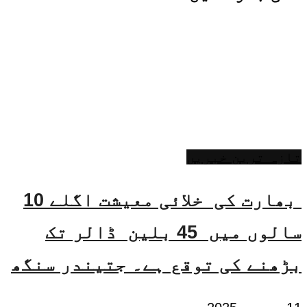
تازہ ترین خبریں
بھارت کی خلائی معیشت اگلے 10
سالوں میں 45 بلین ڈالر تک
بڑھنے کی توقع ہے۔ جتیندر سنگھ