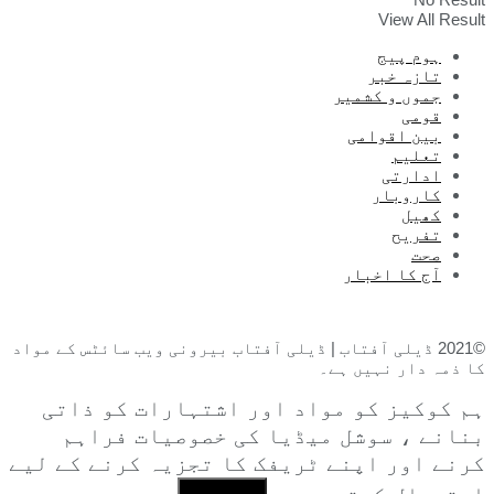
View All Result
ہوم پیج
تازہ خبر
جموں و کشمیر
قومی
بین اقوامی
تعلیم
ادارتی
کاروبار
کھیل
تفریح
صحت
آج کا اخبار
©2021 ڈیلی آفتاب | ڈیلی آفتاب بیرونی ویب سائٹس کے مواد
کا ذمہ دار نہیں ہے۔
ہم کوکیز کو مواد اور اشتہارات کو ذاتی
بنانے ، سوشل میڈیا کی خصوصیات فراہم
کرنے اور اپنے ٹریفک کا تجزیہ کرنے کے لیے
استعمال کرتے ہیں۔
I Agree