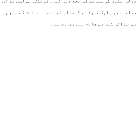
درخواستوں کی سماعت کے بعد دیا تھا۔ کولکتہ پولیس نے اس
معاملے میں ایک ملزم کو گرفتار کیا تھا۔ عدالت کے حکم پر
سی بی آئی کیس کی جانچ میں مصروف ہے ۔