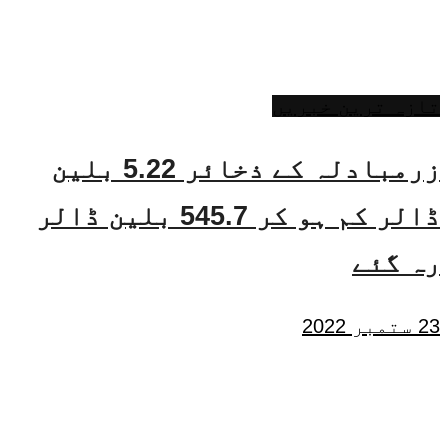
تازہ ترین خبریں
زرمبادلہ کے ذخائر 5.22 بلین
ڈالر کم ہو کر 545.7 بلین ڈالر
رہ گئے
23 ستمبر 2022