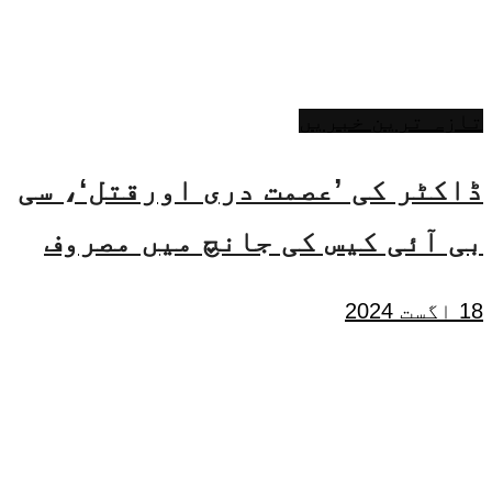
تازہ ترین خبریں
ڈاکٹر کی ’عصمت دری اورقتل‘، سی
بی آئی کیس کی جانچ میں مصروف
18 اگست 2024