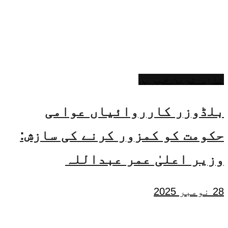
تازہ ترین خبریں
بلڈوزر کارروائیاں عوامی
حکومت کو کمزور کرنے کی سازش:
وزیر اعلیٰ عمر عبداللہ
28 نومبر 2025