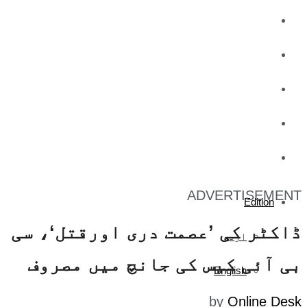
کاروبار
کھیل
تفریح
صحت
آج کا اخبار
ADVERTISEMENT
Edition
ڈاکٹر کی ’عصمت دری اورقتل‘، سی
اردو
بی آئی کیس کی جانچ میں مصروف
English
by
Online Desk