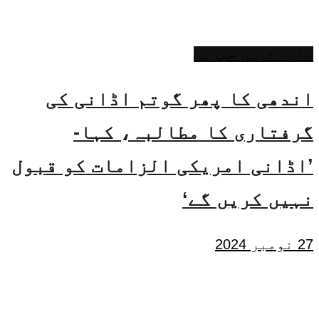
تازہ ترین خبریں
اندھی کا پھر گوتم اڈانی کی
گرفتاری کا مطالبہ، کہا-
’اڈانی امریکی الزامات کو قبول
نہیں کریں گے‘
27 نومبر 2024