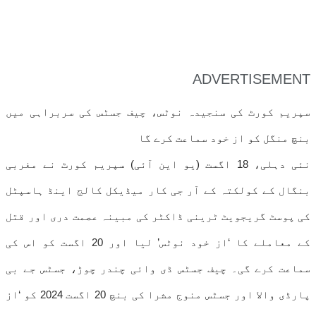
ADVERTISEMENT
سپریم کورٹ کی سنجیدہ نوٹس، چیف جسٹس کی سربراہی میں
بنچ منگل کو از خود سماعت کرے گا
نئی دہلی، 18 اگست (یو این آئی) سپریم کورٹ نے مغربی
بنگال کے کولکتہ کے آر جی کار میڈیکل کالج اینڈ ہاسپٹل
کی پوسٹ گریجویٹ ٹرینی ڈاکٹر کی مبینہ عصمت دری اور قتل
کے معاملے کا ‘از خود نوٹس’ لیا اور 20 اگست کو اس کی
سماعت کرے گی۔ چیف جسٹس ڈی وائی چندر چوڑ، جسٹس جے بی
پارڈی والا اور جسٹس منوج مشرا کی بنچ 20 اگست 2024 کو ‘از