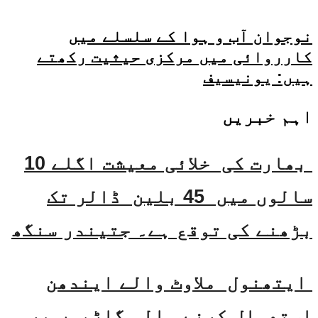
نوجوان آب و ہوا کے سلسلے میں
کارروائی میں مرکزی حیثیت رکھتے
ہیں: یونیسیف
اہم خبریں
بھارت کی خلائی معیشت اگلے 10
سالوں میں 45 بلین ڈالر تک
بڑھنے کی توقع ہے۔ جتیندر سنگھ
ایتھنول ملاوٹ والے ایندھن
استعمال کرنے والی گاڑیوں پر