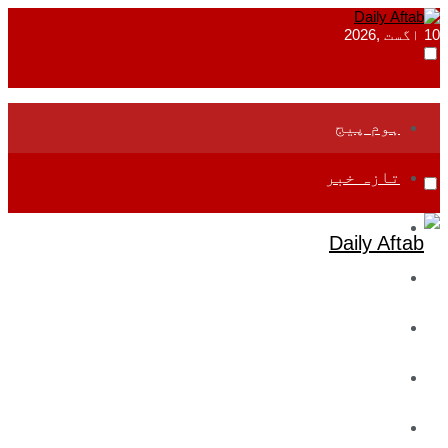
10 اگست ,2026
ہوم پیج
تازہ خبر
جموں و کشمیر
قومی
بین اقوامی
تعلیم
ادارتی