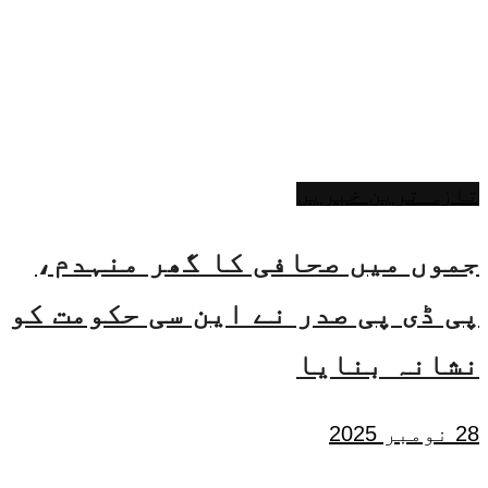
تازہ ترین خبریں
جموں میں صحافی کا گھر منہدم،
پی ڈی پی صدر نے این سی حکومت کو
نشانہ بنایا
28 نومبر 2025