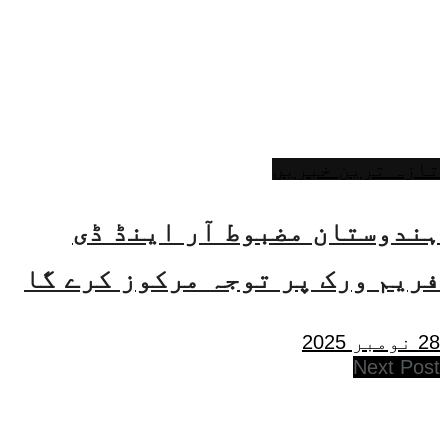
تازہ ترین خبریں
ہندوستان مضبوط آر اینڈ ڈی
فریم ورک پر توجہ مرکوز کرے گا
28 نومبر 2025
Next Post