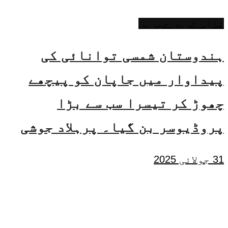
تازہ ترین خبریں
ہندوستان شمسی توانائی کی
پیداوار میں جاپان کو پیچھے
چھوڑ کر تیسرا سب سے بڑا
پروڈیوسر بن گیا۔ پرہلاد جوشی
31 جولائی 2025