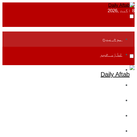
8 اگست ,2026
ہوم پیج
تازہ خبر
جموں و کشمیر
قومی
بین اقوامی
تعلیم
ادارتی