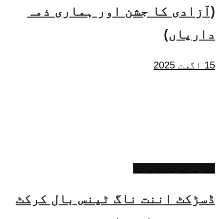
(آزادی کا جشن اور ہماری ذمہ
داریاں)
15 اگست 2025
تازہ ترین خبریں
ڈسڑکٹ اننت ناگ ٹینس بال کرکٹ