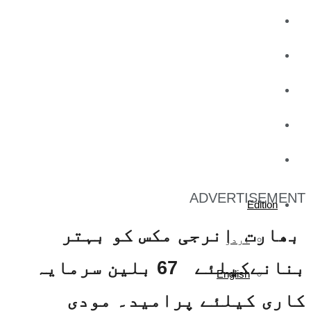
کاروبار
کھیل
تفریح
صحت
آج کا اخبار
ADVERTISEMENT
Edition
بھارت انرجی مکس کو بہتر
اردو
بنانےکیلئے 67 بلین سرمایہ
English
کاری کیلئے پرامید۔ مودی