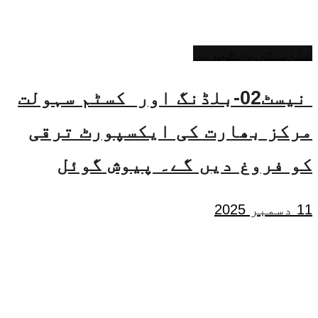
تازہ ترین خبریں
نیسٹ02-بلڈنگ اور کسٹم سہولت
مرکز بھارت کی ایکسپورٹ ترقی
کو فروغ دیں گے۔ پیوش گوئل
11 دسمبر 2025