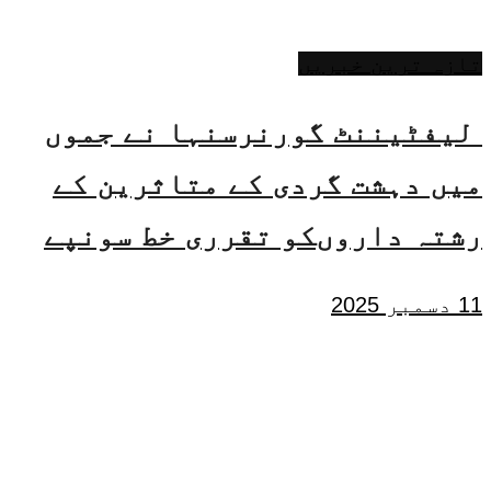
تازہ ترین خبریں
لیفٹیننٹ گورنرسنہا نے جموں
میں دہشت گردی کے متاثرین کے
رشتہ داروںکو تقرری خط سونپے
11 دسمبر 2025