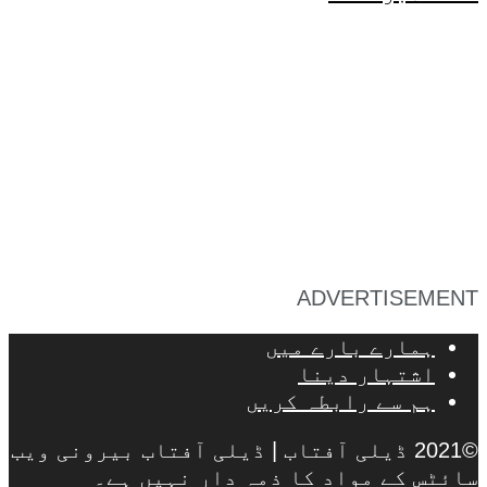
ADVERTISEMENT
ہمارے بارے میں
اشتہار دینا
ہم سے رابطہ کریں
©2021 ڈیلی آفتاب | ڈیلی آفتاب بیرونی ویب
سائٹس کے مواد کا ذمہ دار نہیں ہے۔