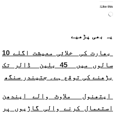
Like this:
Loading…
یہ بھی
پڑھیے
بھارت کی خلائی معیشت اگلے 10
سالوں میں 45 بلین ڈالر تک
بڑھنے کی توقع ہے۔ جتیندر سنگھ
ایتھنول ملاوٹ والے ایندھن
استعمال کرنے والی گاڑیوں پر