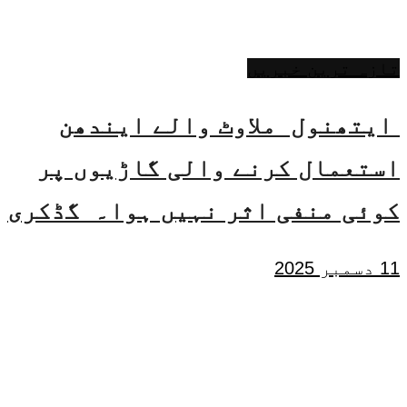
تازہ ترین خبریں
ایتھنول ملاوٹ والے ایندھن
استعمال کرنے والی گاڑیوں پر
کوئی منفی اثر نہیں ہوا۔ گڈکری
11 دسمبر 2025