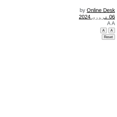
by
Online Desk
06 فروری 2024
A
A
A
A
Reset