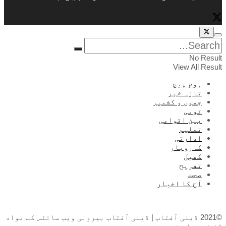
No Result
View All Result
ہوم پیج
تازہ خبر
جموں و کشمیر
قومی
بین اقوامی
تعلیم
ادارتی
کاروبار
کھیل
تفریح
صحت
آج کا اخبار
©2021 ڈیلی آفتاب | ڈیلی آفتاب بیرونی ویب سائٹس کے مواد