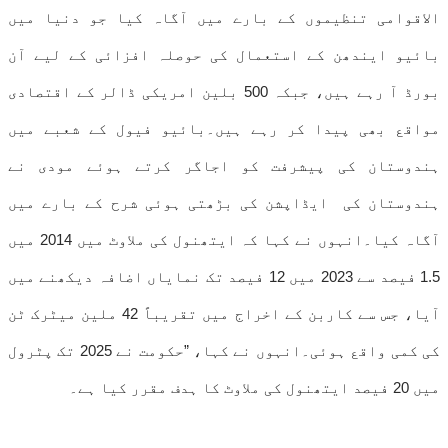
الاقوامی تنظیموں کے بارے میں آگاہ کیا جو دنیا میں
بائیو ایندھن کے استعمال کی حوصلہ افزائی کے لیے آن
بورڈ آ رہے ہیں، جبکہ 500 بلین امریکی ڈالر کے اقتصادی
مواقع بھی پیدا کر رہے ہیں۔بائیو فیول کے شعبے میں
ہندوستان کی پیشرفت کو اجاگر کرتے ہوئے مودی نے
ہندوستان کی ایڈاپشن کی بڑھتی ہوئی شرح کے بارے میں
آگاہ کیا۔انہوں نے کہا کہ ایتھنول کی ملاوٹ میں 2014 میں
1.5 فیصد سے 2023 میں 12 فیصد تک نمایاں اضافہ دیکھنے میں
آیا، جس سے کاربن کے اخراج میں تقریباً 42 ملین میٹرک ٹن
کی کمی واقع ہوئی۔انہوں نے کہا، ”حکومت نے 2025 تک پٹرول
میں 20 فیصد ایتھنول کی ملاوٹ کا ہدف مقرر کیا ہے۔