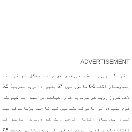
ADVERTISEMENT
گوا۔/ وزیر اعظم نریندر مودی نے منگل کو کہا کہ
ہندوستان اگلے 5-6 سالوں میں 67 بلین ڈالریا تقریباً 5.5
لاکھ کروڑ روپے کی سرمایہ کاری کیلئے پرامید ہے کیونکہ
قوم بنیادی توانائی کے مکس میں گیس کا حصہ بڑھانے کے لیے
تیار ہے۔یہاں انڈیا انرجی ویک کے دوسرے ایڈیشن کے
افتتاح کے موقع پر مودی نے کہا کہ ہندوستانی معیشت 7.5