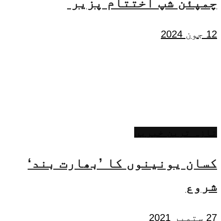
چمپئن شپ اختتام پزیر
12 جون 2024
تازہ ترین خبریں
کسان یونینوں کا ’بھارت بند‘
شروع
27 ستمبر 2021