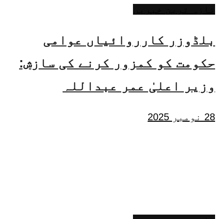
تازہ ترین خبریں
بلڈوزر کارروائیاں عوامی
حکومت کو کمزور کرنے کی سازش:
وزیر اعلیٰ عمر عبداللہ
28 نومبر 2025