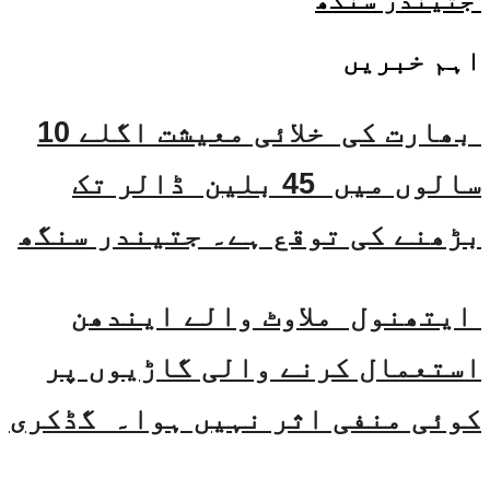
جتیندر سنگھ
اہم خبریں
بھارت کی خلائی معیشت اگلے 10
سالوں میں 45 بلین ڈالر تک
بڑھنے کی توقع ہے۔ جتیندر سنگھ
ایتھنول ملاوٹ والے ایندھن
استعمال کرنے والی گاڑیوں پر
کوئی منفی اثر نہیں ہوا۔ گڈکری