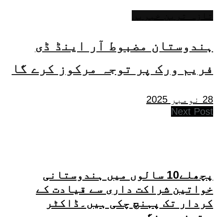
تازہ ترین خبریں
ہندوستان مضبوط آر اینڈ ڈی
فریم ورک پر توجہ مرکوز کرے گا
28 نومبر 2025
Next Post
پچھلے10 سالوں میں ہندوستانی
خواتین شراکت داری سے قیادت کے
کردار تک پہنچ چکی ہیں۔ڈاکٹر