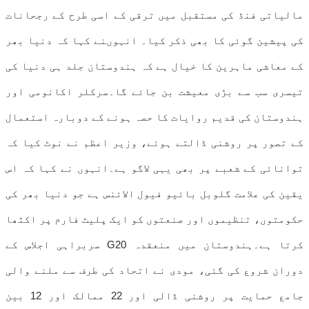
مالیاتی فنڈ کی مستقبل میں ترقی کے اسی طرح کے رجحانات
کی پیشین گوئی کا بھی ذکر کیا۔ انہوںنے کہا کہ دنیا بھر
کے معاشی ماہرین کا خیال ہے کہ ہندوستان جلد ہی دنیا کی
تیسری سب سے بڑی معیشت بن جائے گا۔سرکلر اکانومی اور
ہندوستان کی قدیم روایات کا حصہ ہونے کے دوبارہ استعمال
کے تصور پر روشنی ڈالتے ہوئے، وزیر اعظم نے نوٹ کیا کہ
توانائی کے شعبے پر بھی یہی لاگو ہے۔انہوں نے کہا کہ اس
یقین کی علامت گلوبل بائیو فیول الائنس ہے جو دنیا بھر کی
حکومتوں، تنظیموں اور صنعتوں کو ایک پلیٹ فارم پر اکٹھا
کرتا ہے۔ہندوستان میں منعقدہ G20 سربراہی اجلاس کے
دوران شروع کی گئی، مودی نے اتحاد کی طرف سے ملنے والی
جامع حمایت پر روشنی ڈالی اور 22 ممالک اور 12 بین