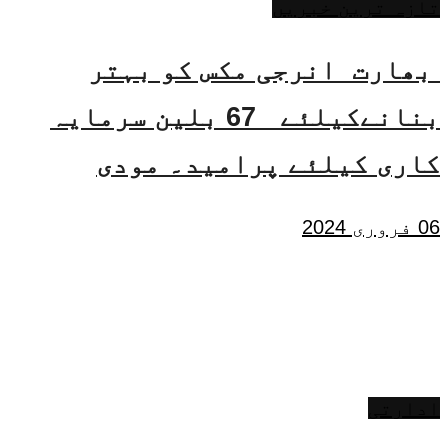
تازہ ترین خبریں
بھارت انرجی مکس کو بہتر
بنانےکیلئے 67 بلین سرمایہ
کاری کیلئے پرامید۔ مودی
06 فروری 2024
ادارتی