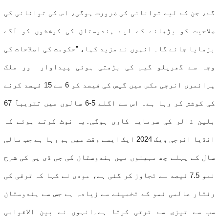
گے، جن کے لیے توانائی کی ضرورت ہوگی، اس کی توانائی کی
صلاحیت کو بڑھانے کے لیے ہندوستان کی کوششوں کو آگے
بڑھایا جائے گا۔ انہوں نے مزید کہا، ”حکومت کی اصلاحات کی
وجہ سے گھریلو گیس کی بڑھتی ہوئی پیداوار اور ملک
پرائمری انرجی مکس میں گیس کی فیصد کو 6 سے 15 فیصد کرنے
کی کوشش کر رہا ہے۔ اس سے اگلے 5-6 سالوں میں تقریباً 67
بلین ڈالر کی سرمایہ کاری ہوگی۔یہ نوٹ کرتے ہوئے کہ
انڈیا انرجی ویک 2024 ایک ایسے وقت میں ہو رہا ہے جب مالی
سال کے پہلے چھ مہینوں میں ہندوستان کی جی ڈی پی کی شرح
نمو 7.5 فیصد سے تجاوز کر گئی ہے، مودی نے کہا کہ ترقی کی
رفتار عالمی نمو کے تخمینے سے زیادہ ہے جس سے ہندوستان
سب سے تیزی سے ترقی کرتا ہے۔انہوں نے بین الاقوامی