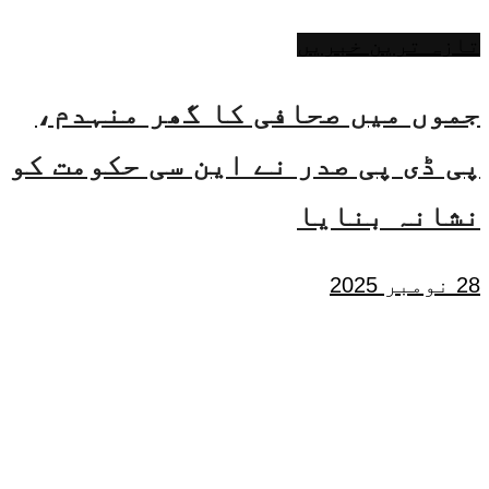
تازہ ترین خبریں
جموں میں صحافی کا گھر منہدم،
پی ڈی پی صدر نے این سی حکومت کو
نشانہ بنایا
28 نومبر 2025