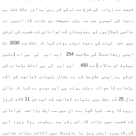
فیصد سے زیادہ کی شرح سے ترقی کر رہی ہے اور ملک جلد ہی
دنیا کی تیسری سب سے بڑی معیشت بن جائے گا۔انہوں نے
عالمی کھلاڑیوں کو ہندوستان کے توانائی کے شعبے کی ترقی
میں حصہ لینے کی دعوت دیتے ہوئے کہا کہ ملک سے 2030 تک
اپنی ریفائننگ کی صلاحیت 254 ایم ایم ٹی پی اے (ملین
میٹرک ٹن سالانہ( سے 450 ایم ایم ٹی پی اےتک بڑھانے کی
توقع ہے۔اپنی حکومت کے بے مثال بنیادی ڈھانچے کو آگے
بڑھانے کا حوالہ دیتے ہوئے پی ایم مودی نے کہا کہ مالی
سال 25 کے بجٹ میں بنیادی ڈھانچے کے لیے جن 11 لاکھ کروڑ
روپے کا وعدہ کیا گیا ہے، ان میں سے ایک بڑا حصہ توانائی
کے شعبے میں جائے گا۔اس رقم سے ریلوے، روڈ ویز، آبی
گزرگاہوں، ایئر ویز یا ہاؤسنگ میں اثاثے بنائے جائیں