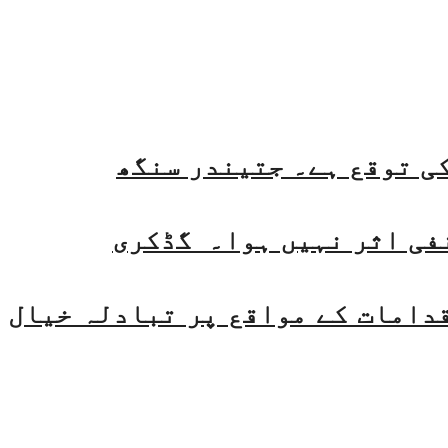
فی اثر نہیں ہوا۔ گڈکری
قدامات کے مواقع پر تبادلہ خیال