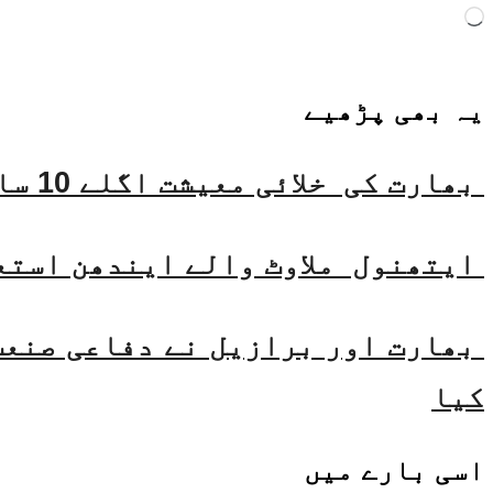
Loading…
یہ بھی
پڑھیے
بھارت کی خلائی معیشت اگلے 10 سالوں میں 45 بلین ڈالر تک بڑھنے کی توقع ہے۔ جتیندر سنگھ
ایتھنول ملاوٹ والے ایندھن استع
بھارت اور برازیل نے دفاعی صنعت 
کیا
اسی
بارے میں