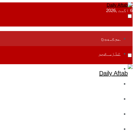
6 اگست ,2026
ہوم پیج
تازہ خبر
جموں و کشمیر
قومی
بین اقوامی
تعلیم
ادارتی