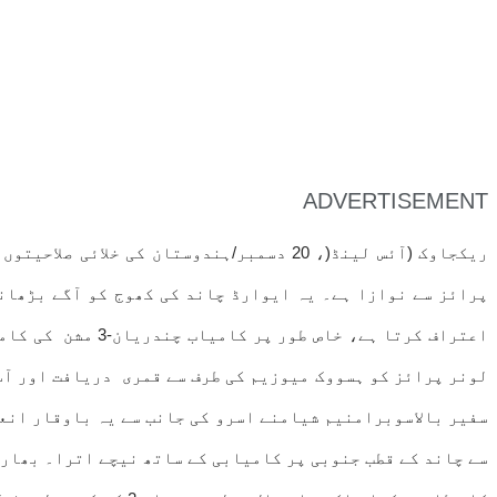
ADVERTISEMENT
ریکجاوک (آئس لینڈ(، 20 دسمبر/ہندوستان 
پرائز سے نوازا ہے۔ یہ ایوارڈ چاند کی کھوج کو آگے بڑھان
اعتراف کرتا ہے،
لونر پرائز کو ہسووک میوزیم کی طرف سے قمری دریافت اور آ
سے چاند کے قطب جنوبی پر کامیابی کے ساتھ نیچے اترا۔ بھارت