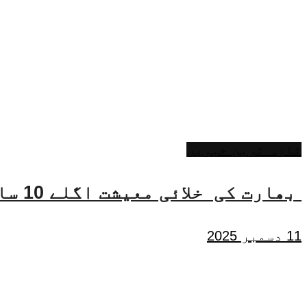
تازہ ترین خبریں
بھارت کی خلائی معیشت اگلے 10 سالوں میں 45 بلین ڈالر تک بڑھنے کی توقع ہے۔ جتیندر سنگھ
11 دسمبر 2025