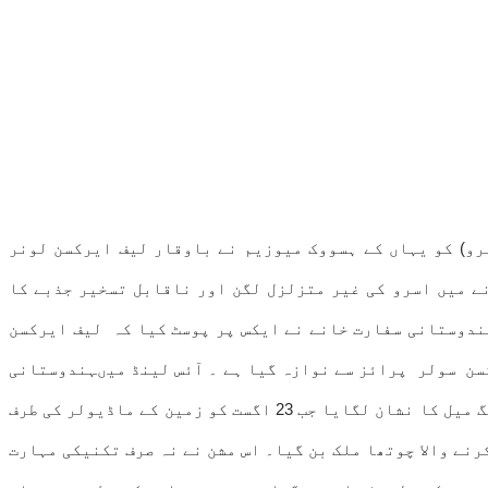
تنظیم (اسرو) کو یہاں کے ہسووک میوزیم نے باوقار لیف ایرکسن لونر
ے میں اسرو کی غیر متزلزل لگن اور ناقابل تسخیر جذبے کا
 ہے۔ آئس لینڈ میں ہندوستانی سفارت خانے نے ایکس پر پوسٹ کیا کہ لیف ایرکسن
سن سولر پرائز سے نوازہ گیا ہے ۔ آئس لینڈ میںہندوستانی
سفیر بالاسوبرامنیم شیامنے اسرو کی جانب سے یہ باوقار انعام وصول کیا۔ چندریان3 کی فتح نے 23 اگست کو ایک تاریخی سنگ میل کا نشان لگایا جب 23 اگست کو زمین کے ماڈیولر کی طرف
نے والا چوتھا ملک بن گیا۔ اس مشن نے نہ صرف تکنیکی مہارت