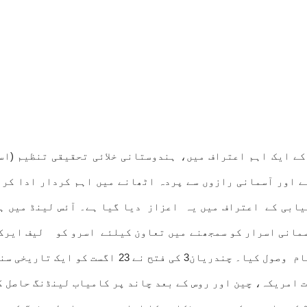
کی خلائی صلاحیتوں کے ایک اہم اعتراف میں، ہندوستانی خلائی تحقیقی 
ے اور آسمانی رازوں سے پردہ اٹھانے میں اہم کردار ادا کرن
 خاص طور پر کامیاب چندریان-3 مشن کی کامیابی کے اعتراف میں یہ اعزاز دیا گیا
سمانی اسرار کو سمجھنے میں تعاون کیلئے اسرو کو لیف ایرک
 امریکہ، چین اور روس کے بعد چاند پر کامیاب لینڈنگ حاصل کر