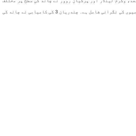
 دیا۔ لینڈنگ کے بعد، وکرم لینڈر اور پرگیان روور نے چاند کی سطح پر مختلف
کام کیے، جن میں سلفر اور دیگر عناصر کی موجودگی کا پتہ لگانا، رشتہ دار درجہ حرارت کو ریکارڈ کرنا، اور قمری سرگرمیوں کی نگرانی شامل ہے۔ چندریان 3 کی کامیابی نے چاند کی