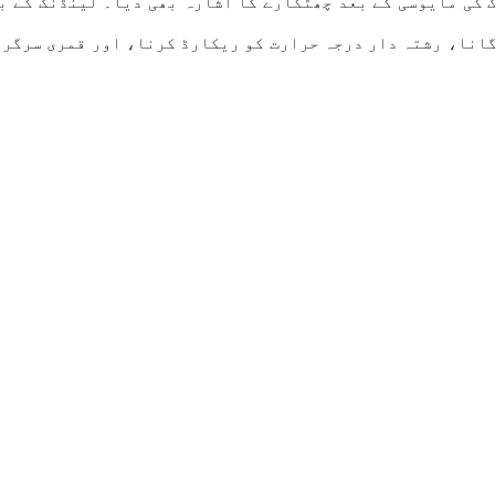
چار سال قبل چندریان-2 کے کریش لینڈنگ کی مایوسی کے بعد چھٹکارے کا اشارہ بھی