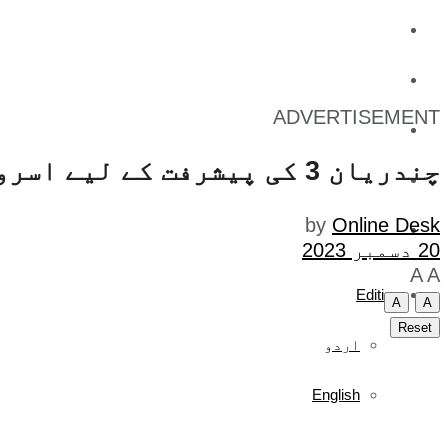
کاروبار
کھیل
ADVERTISEMENT
تفریح
چندریان 3 کی پیشرفت کے لیے اسرو کو لیف ایرکسن قمری انعام سے نوازہ گیا
صحت
by
Online Desk
آج کا اخبار
20 دسمبر 2023
A
A
Edition
A
A
Reset
اردو
English