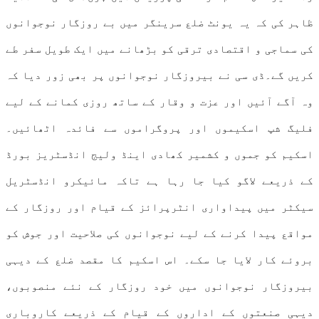
ظاہر کی کہ یہ یونٹ ضلع سرینگر میں بے روزگار نوجوانوں
کی سماجی و اقتصادی ترقی کو بڑھانے میں ایک طویل سفر طے
کریں گے۔ڈی سی نے بیروزگار نوجوانوں پر بھی زور دیا کہ
وہ آگے آئیں اور عزت و وقار کے ساتھ روزی کمانے کے لیے
فلیگ شپ اسکیموں اور پروگراموں سے فائدہ اٹھائیں۔
اسکیم کو جموں و کشمیر کھادی اینڈ ولیج انڈسٹریز بورڈ
کے ذریعے لاگو کیا جا رہا ہے تاکہ مائیکرو انڈسٹریل
سیکٹر میں پیداواری انٹرپرائز کے قیام اور روزگار کے
مواقع پیدا کرنے کے لیے نوجوانوں کی صلاحیت اور جوش کو
بروئے کار لایا جا سکے۔ اس اسکیم کا مقصد ضلع کے دیہی
بیروزگار نوجوانوں میں خود روزگار کے نئے منصوبوں،
دیہی صنعتوں کے اداروں کے قیام کے ذریعے کاروباری