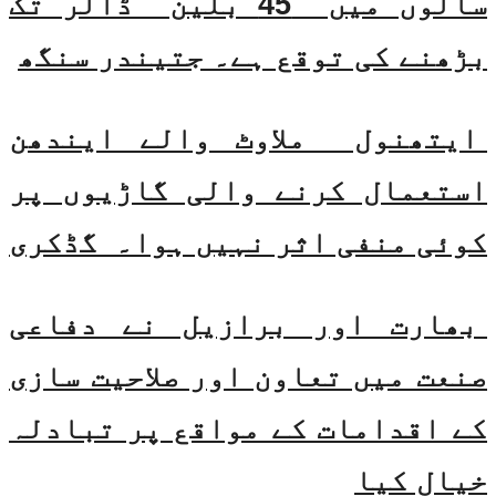
سالوں میں 45 بلین ڈالر تک
بڑھنے کی توقع ہے۔ جتیندر سنگھ
ایتھنول ملاوٹ والے ایندھن
استعمال کرنے والی گاڑیوں پر
کوئی منفی اثر نہیں ہوا۔ گڈکری
بھارت اور برازیل نے دفاعی
صنعت میں تعاون اور صلاحیت سازی
کے اقدامات کے مواقع پر تبادلہ
خیال کیا