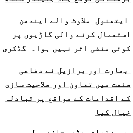
ایتھنول ملاوٹ والے ایندھن
استعمال کرنے والی گاڑیوں پر
کوئی منفی اثر نہیں ہوا۔ گڈکری
بھارت اور برازیل نے دفاعی
صنعت میں تعاون اور صلاحیت سازی
کے اقدامات کے مواقع پر تبادلہ
خیال کیا
سب سے زیادہ پڑھی جانے والی