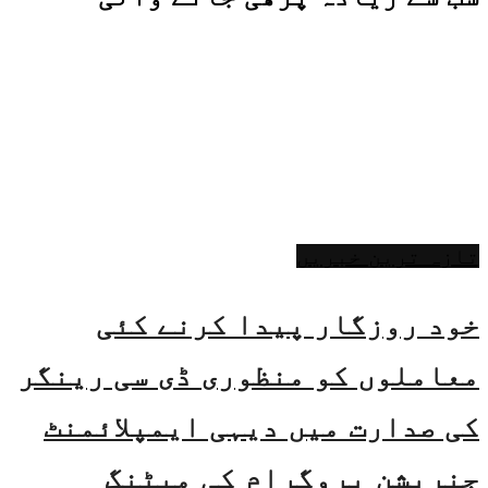
تازہ ترین خبریں
خود روزگار پیدا کرنے کئی
معاملوں کو منظوری ڈی سی رینگر
کی صدارت میں دیہی ایمپلائمنٹ
جنریشن پروگرام کی میٹنگ