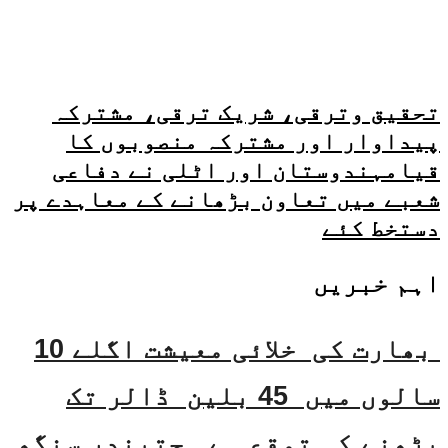
تحقیق وترقی، شریک ترقی، مشترکہ
پیداوار اور مشترکہ منصوبوں کا
قیامہندوستان اور اٹلی نے دفاعی
شعبے میں تعاون بڑھانے کے معاہدے پر
دستخط کئے
اہم خبریں
بھارت کی خلائی معیشت اگلے 10
سالوں میں 45 بلین ڈالر تک
بڑھنے کی توقع ہے۔ جتیندر سنگھ