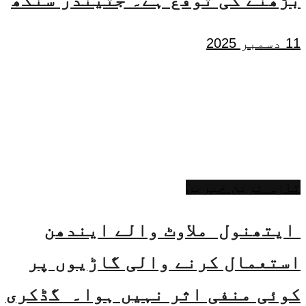
11 دسمبر 2025
تازہ ترین خبریں
ایتھنول ملاوٹ والے ایندھن
استعمال کرنے والی گاڑیوں پر
کوئی منفی اثر نہیں ہوا۔ گڈکری