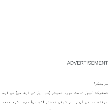
ADVERTISEMENT
سرینگر/
ڈسٹرکٹ لیول ٹاسک فورس کمیٹی (ڈی ایل ٹی ایف سی) کی ایک
میٹنگ جس کی آج یہاں ڈپٹی کمشنر (ڈی سی) سری نگر، محمد