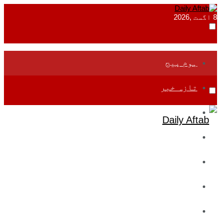
8 اگست ,2026
ہوم پیج
تازہ خبر
جموں و کشمیر
قومی
بین اقوامی
تعلیم
ادارتی