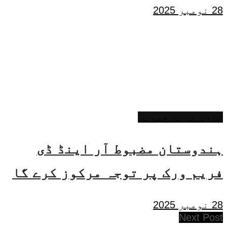
28 نومبر 2025
تازہ ترین خبریں
ہندوستان مضبوط آر اینڈ ڈی
فریم ورک پر توجہ مرکوز کرے گا
28 نومبر 2025
Next Post