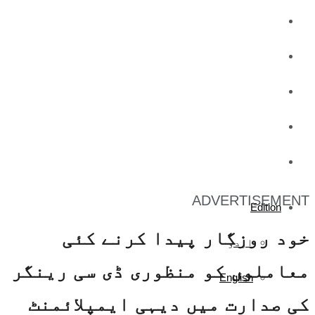
کاروبار
کھیل
تفریح
صحت
آج کا اخبار
ADVERTISEMENT
Edition
خود روزگار پیدا کرنے کئی
اردو
معاملوں کو منظوری ڈی سی رینگر
English
کی صدارت میں دیہی ایمپلائمنٹ