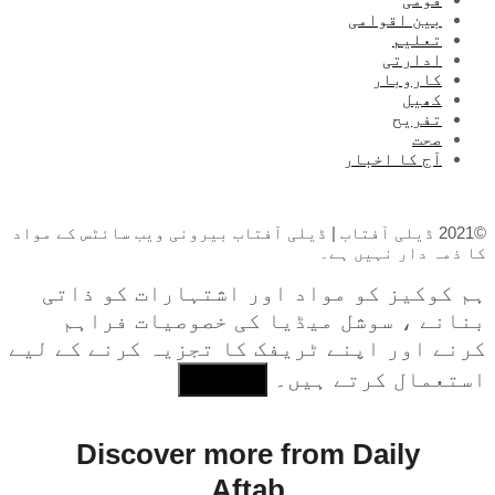
بین اقوامی
تعلیم
ادارتی
کاروبار
کھیل
تفریح
صحت
آج کا اخبار
©2021 ڈیلی آفتاب | ڈیلی آفتاب بیرونی ویب سائٹس کے مواد
کا ذمہ دار نہیں ہے۔
ہم کوکیز کو مواد اور اشتہارات کو ذاتی
بنانے ، سوشل میڈیا کی خصوصیات فراہم
کرنے اور اپنے ٹریفک کا تجزیہ کرنے کے لیے
استعمال کرتے ہیں۔
I Agree
Discover more from Daily
Aftab