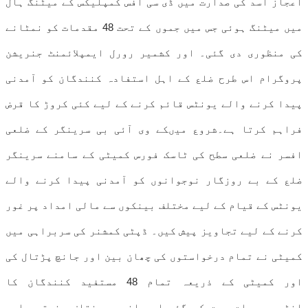
اعجاز اسد کی صدارت میں ڈی سی آفس کمپلیکس کے میٹنگ ہال
میں میٹنگ ہوئی جس میں جموں کے تحت 48 مقدمات کو نمٹانے
کی منظوری دی گئی۔ اور کشمیر رورل ایمپلائمنٹ جنریشن
پروگرام اس طرح ضلع کے اہل استفادہ کنندگان کو آمدنی
پیدا کرنے والے یونٹس قائم کرنے کے لیے کئی کروڑ کا قرض
فراہم کرتا ہے۔شروع میںکے وی آئی بی سرینگر کے ضلعی
افسر نے ضلعی سطح کی ٹاسک فورس کمیٹی کے سامنے سرینگر
ضلع کے بے روزگار نوجوانوں کو آمدنی پیدا کرنے والے
یونٹس کے قیام کے لیے مختلف بینکوں سے مالی امداد پر غور
کرنے کے لیے تجاویز پیش کیں۔ ڈپٹی کمشنر کی سربراہی میں
کمیٹی نے تمام درخواستوں کی چھان بین اور جانچ پڑتال کی
اور کمیٹی کے ذریعہ تمام 48 مستفید کنندگان کا
انٹرویو،بات چیت کی گئی اور انہیں مختلف صنعتوں اور