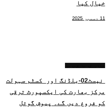
خیال کیا
11 دسمبر 2025
تازہ ترین خبریں
نیسٹ02-بلڈنگ اور کسٹم سہولت
مرکز بھارت کی ایکسپورٹ ترقی
کو فروغ دیں گے۔ پیوش گوئل