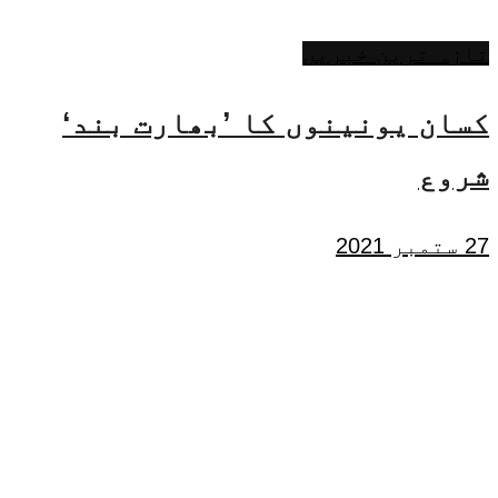
تازہ ترین خبریں
کسان یونینوں کا ’بھارت بند‘
شروع
27 ستمبر 2021