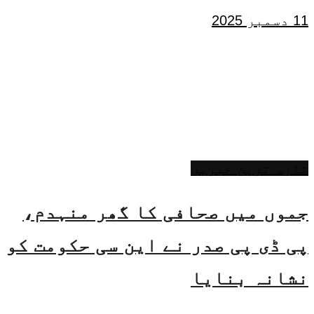
11 دسمبر 2025
تازہ ترین خبریں
جموں میں صحافی کا گھر منہدم،
پی ڈی پی صدر نے این سی حکومت کو
نشانہ بنایا