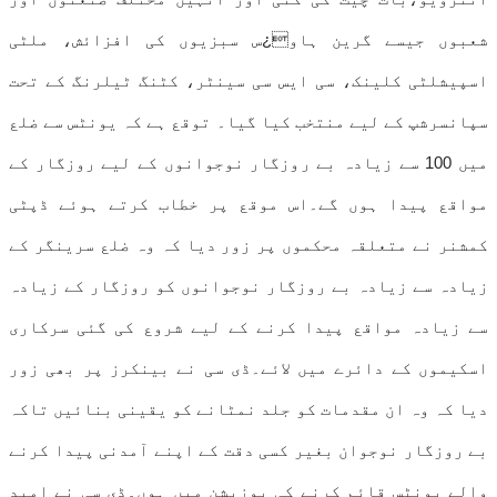
شعبوں جیسے گرین ہاو¿س سبزیوں کی افزائش، ملٹی
اسپیشلٹی کلینک، سی ایس سی سینٹر، کٹنگ ٹیلرنگ کے تحت
سپانسرشپ کے لیے منتخب کیا گیا۔ توقع ہے کہ یونٹس سے ضلع
میں 100 سے زیادہ بے روزگار نوجوانوں کے لیے روزگار کے
مواقع پیدا ہوں گے۔اس موقع پر خطاب کرتے ہوئے ڈپٹی
کمشنر نے متعلقہ محکموں پر زور دیا کہ وہ ضلع سرینگر کے
زیادہ سے زیادہ بے روزگار نوجوانوں کو روزگار کے زیادہ
سے زیادہ مواقع پیدا کرنے کے لیے شروع کی گئی سرکاری
اسکیموں کے دائرے میں لائے۔ڈی سی نے بینکرز پر بھی زور
دیا کہ وہ ان مقدمات کو جلد نمٹانے کو یقینی بنائیں تاکہ
بے روزگار نوجوان بغیر کسی دقت کے اپنے آمدنی پیدا کرنے
والے یونٹس قائم کرنے کی پوزیشن میں ہوں۔ڈی سی نے امید