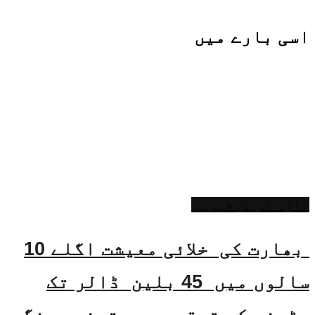
اسی
بارے میں
تازہ ترین خبریں
بھارت کی خلائی معیشت اگلے 10
سالوں میں 45 بلین ڈالر تک
بڑھنے کی توقع ہے۔ جتیندر سنگھ