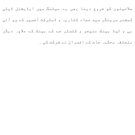
صلاحیتوں کو فروغ دینا بھی ہے۔میٹنگ میں ایڈیشنل ڈپٹی
کمشنر سرینگر سید حماد کٹاریہ ، ڈسٹرکٹ آفسیر کے وی آئی
بی ، لیڈ بینک منیجر ، کلسٹر جے کے بینک کے علاوہ دیگر
متعلقہ محکمہ جات کے افسران نے شرکت کی ۔