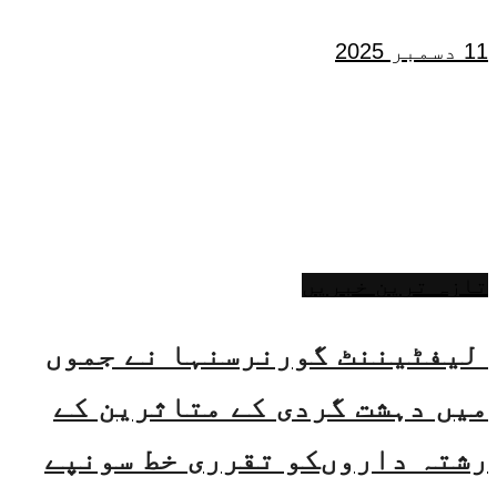
11 دسمبر 2025
تازہ ترین خبریں
لیفٹیننٹ گورنرسنہا نے جموں
میں دہشت گردی کے متاثرین کے
رشتہ داروںکو تقرری خط سونپے