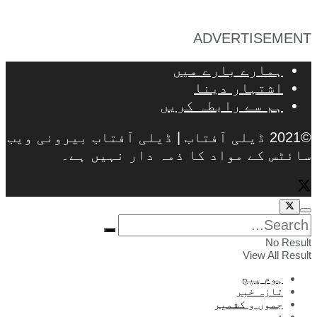
ADVERTISEMENT
ہمارے بارے میں
اشتہار دینا
ہم سے رابطہ کریں
©2021 ڈیلی آفتاب | ڈیلی آفتاب بیرونی ویب
سائٹس کے مواد کا ذمہ دار نہیں ہے۔
No Result
View All Result
ہوم پیج
تازہ خبر
جموں و کشمیر
قومی