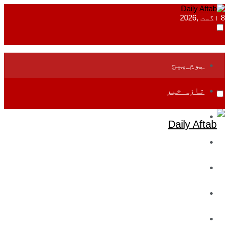
8 اگست ,2026
ہوم پیج
تازہ خبر
جموں و کشمیر
قومی
بین اقوامی
تعلیم
ادارتی