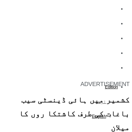
کاروبار
کھیل
تفریح
صحت
آج کا اخبار
ADVERTISEMENT
Edition
کشمیر میں ہائی ڈینسٹی سیب
اردو
باغات کی طرف کاشتکا روں کا
English
میلان