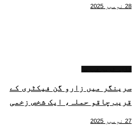
28 نومبر 2025
تازہ ترین خبریں
سرینگر میں زارو گن فیکٹری کے
قریب چاقو حملہ، ایک شخص زخمی
27 نومبر 2025