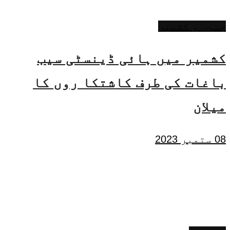
جموں و کشمیر
کشمیر میں ہائی ڈینسٹی سیب
باغات کی طرف کاشتکا روں کا
میلان
08 ستمبر 2023