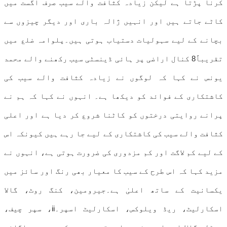
کرنا پڑتا ہے لیکن زیادہ کثافت والے سیب صرف اگست میں
کاٹے جاتے ہیں اور انہیں ژالہ باری اور دیگر چیزوں سے
بچانے کے لیے سہولیات دستیاب ہوتی ہیں۔پلوامہ ضلع میں
تقریباً8 کنال اراضی پر ہائی ڈینسٹی سیب رکھنے والے محمد
یونس نے کہا کہ لوگوں نے زیادہ کثافت والے سیب کی
کاشتکاری کے فوائد کو دیکھا ہے۔ انہوں نے کہا کہ ہم نے
پرانے روایتی درختوں کو کاٹنا شروع کر دیا ہے اور اعلی
کثافت والے سیب کی کاشتکاری کے لیے جا رہے ہیں کیونکہ اس
کے لیے کم لاگت اور کم مزدوری کی ضرورت ہوتی ہے، انہوں نے
مزید کہا کہ اس طرح کے سیب کا معیار بھی رنگ اور سائز میں
یکسانیت کے ساتھ اعلیٰ ہے۔جیرومین، کنگ روٹ، گالا
اسکارلیٹ، ریڈ ویلوکس، اسکارلیٹ اسپر۔ii، سپر چیف،