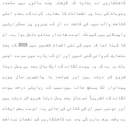
کاشتکاروں نے بتایا کہ گزشتہ چند سالوں میں متعدد
وجوہات کی بنا پر نقصانات کا مشاہدہ کرنے کے بعد، اعلی
کثافت والے سیب کی کاشت نے ان کے چہروں پر مسکراہٹیں
واپس لائی ہیں کیونکہ اس سے شاندار منافع حاصل ہوا ہے۔ ان
کا کہنا تھا کہ سیب کی نئی اقسام کشمیر میں 2015 کے بعد
متعارف کروائی گئی تھیں اور ان کے بارے میں سب سے اچھی
بات یہ ہے کہ وہ پودے لگانے کے ایک سال بعد ہی پھل دینا
شروع کر دیتے ہیں اور چوتھے یا پانچویں سال پوری
پیداوار تک پہنچ جاتے ہیں۔سیب کے روایتی درخت پودے
لگانے کے تقریباً دس سال بعد پھل دینا شروع کر دیتے ہیں
اور نومبر میں ان کی کٹائی کی جاتی ہے۔ اس سے بعض اوقات
بے وقت برف باری کی وجہ سے کاشتکاروں کو نقصان برداشت