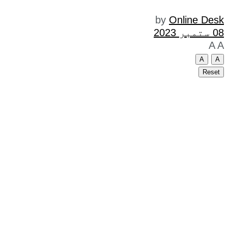
by
Online Desk
08 ستمبر 2023
A
A
A
A
Reset