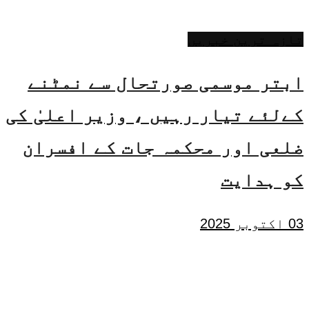
تازہ ترین خبریں
ابتر موسمی صورتحال سے نمٹنے
کےلئے تیار رہیں ، وزیر اعلیٰ کی
ضلعی اور محکمہ جات کے افسران
کو ہدایت
03 اکتوبر 2025