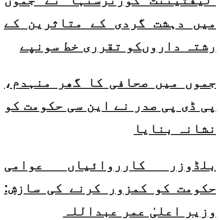
میں دہشت گردی کے متاثرین کے
رشتہ داروںکو تقرری خط سونپے
جموں میں صحافی کا گھر منہدم،
پی ڈی پی صدر نے این سی حکومت کو
نشانہ بنایا
بلڈوزر کارروائیاں عوامی
حکومت کو کمزور کرنے کی سازش:
وزیر اعلیٰ عمر عبداللہ