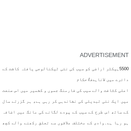
ADVERTISEMENT
5500ہیکٹر اراضی کو سیب کی نئی ٹیکنالوجی یافتہ کاشت کے
دائرے میں لاناہدف/ حکام
اعلی کثافت والے سیب کی فارمنگ جموں و کشمیر میں اس صنعت
میں ایک نئی تبدیلی کی نشاندہی کر رہی ہے، ہر گزرتے سال
کے ساتھ اس طرح کے سیب کے پودے لگانے کی مانگ میں اضافہ
ہو رہا ہے۔وادی کے مختلف علاقوں سے تعلق رکھنے والے کچھ