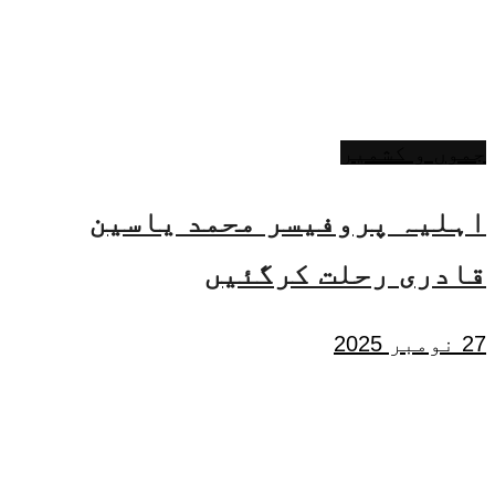
جموں و کشمیر
اہلیہ پروفیسر محمد یاسین
قادری رحلت کرگئیں
27 نومبر 2025