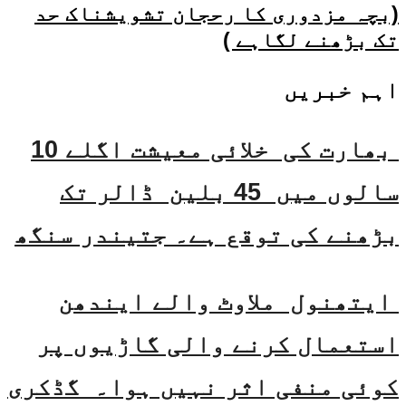
(بچہ مزدوری کا رحجان تشویشناک حد
تک بڑھنے لگاہے )
اہم خبریں
بھارت کی خلائی معیشت اگلے 10
سالوں میں 45 بلین ڈالر تک
بڑھنے کی توقع ہے۔ جتیندر سنگھ
ایتھنول ملاوٹ والے ایندھن
استعمال کرنے والی گاڑیوں پر
کوئی منفی اثر نہیں ہوا۔ گڈکری