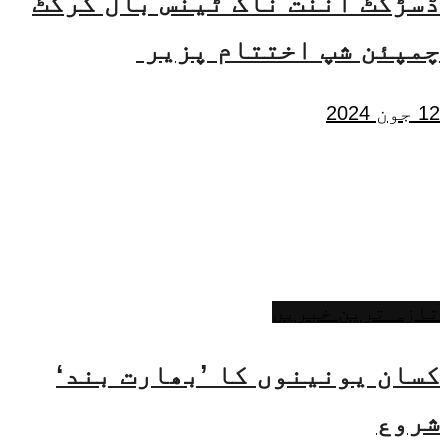
ڈسڑکٹ اننت ناگ ٹینس بال کرکٹ
چمپئن شپ اختتام پزیر
12 جون 2024
تازہ ترین خبریں
کسان یونینوں کا ’بھارت بند‘
شروع