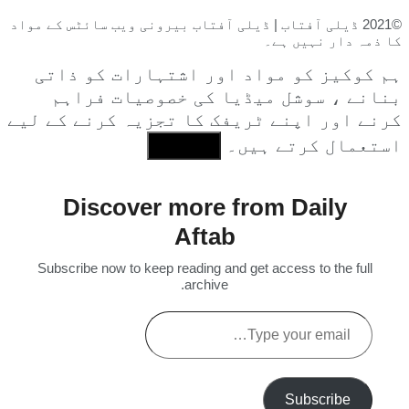
©2021 ڈیلی آفتاب | ڈیلی آفتاب بیرونی ویب سائٹس کے مواد
کا ذمہ دار نہیں ہے۔
ہم کوکیز کو مواد اور اشتہارات کو ذاتی
بنانے ، سوشل میڈیا کی خصوصیات فراہم
کرنے اور اپنے ٹریفک کا تجزیہ کرنے کے لیے
استعمال کرتے ہیں۔
I Agree
Discover more from Daily
Aftab
Subscribe now to keep reading and get access to the full
archive.
Type
your
email…
Subscribe