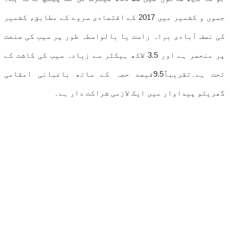
جموں و کشمیر میں 2017 کے اقتصادی سروے کے مطابق، کشمیر
کی نصف آبادی براہ راست یا بالواسطہ طور پر سیب کی صنعت
پر منحصر ہے اور 3.5 لاکھ ہیکٹر سے زیادہ سیب کی کاشت کے
تحت ہے۔تقریباً9.5فیصد حصہ کے ساتھ باغبانی امقامی
گھریلو پیداوار میں ایک لازمی شراکت دار ہے۔