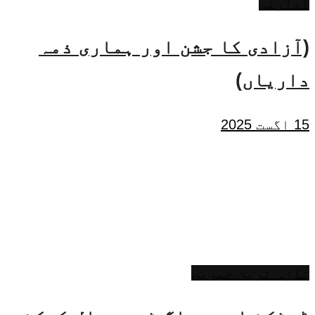
ادارتی
(آزادی کا جشن اور ہماری ذمہ
داریاں)
15 اگست 2025
تازہ ترین خبریں