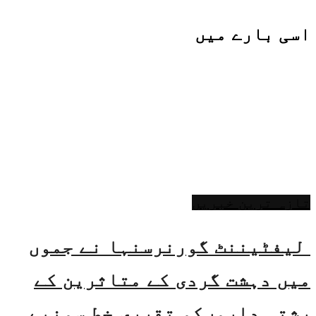
اسی
بارے میں
تازہ ترین خبریں
لیفٹیننٹ گورنرسنہا نے جموں
میں دہشت گردی کے متاثرین کے
رشتہ داروںکو تقرری خط سونپے