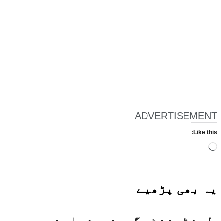
ADVERTISEMENT
Like this:
Loading…
یہ بھی
پڑھیے
لیفٹیننٹ گورنرسنہا نے جموں