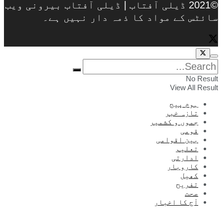
©2021 ڈیلی آفتاب | ڈیلی آفتاب بیرونی ویب
سائٹس کے مواد کا ذمہ دار نہیں ہے۔
No Result
View All Result
ہوم پیج
تازہ خبر
جموں و کشمیر
قومی
بین اقوامی
تعلیم
ادارتی
کاروبار
کھیل
تفریح
صحت
آج کا اخبار