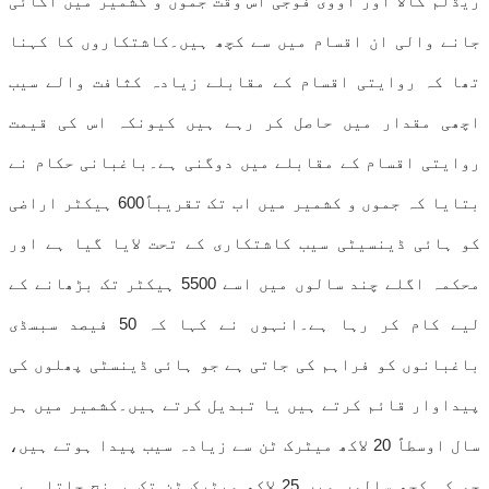
ریڈلم گالا اور اووی فوجی اس وقت جموں و کشمیر میں اگائی
جانے والی ان اقسام میں سے کچھ ہیں۔کاشتکاروں کا کہنا
تھا کہ روایتی اقسام کے مقابلے زیادہ کثافت والے سیب
اچھی مقدار میں حاصل کر رہے ہیں کیونکہ اس کی قیمت
روایتی اقسام کے مقابلے میں دوگنی ہے۔باغبانی حکام نے
بتایا کہ جموں و کشمیر میں اب تک تقریباً600 ہیکٹر اراضی
کو ہائی ڈینسیٹی سیب کاشتکاری کے تحت لایا گیا ہے اور
محکمہ اگلے چند سالوں میں اسے 5500 ہیکٹر تک بڑھانے کے
لیے کام کر رہا ہے۔انہوں نے کہا کہ 50 فیصد سبسڈی
باغبانوں کو فراہم کی جاتی ہے جو ہائی ڈینسٹی پھلوں کی
پیداوار قائم کرتے ہیں یا تبدیل کرتے ہیں۔کشمیر میں ہر
سال اوسطاً 20 لاکھ میٹرک ٹن سے زیادہ سیب پیدا ہوتے ہیں،
جو کہ کچھ سالوں میں 25 لاکھ میٹرک ٹن تک پہنچ جاتا ہے۔