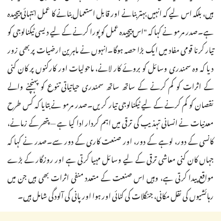
ہیں، بلکہ اس لیے کہ انہیں بہتر بنانے اور قابل استعمال بنانے کا عمل انتہائی پیچیدہ
ہے۔صدر مرمو نے کہا کہ "اس پیچیدہ عمل کو پورا کرنے کے لیے دیسی ٹیکنالوجی کو
تیار کرنا قومی مفاد میں ایک بڑا حصہ ہوگا۔انہوں نے ماہرین ارضیات پر بھی زور
دیا کہ وہ سمندری وسائل کو بروئے کار لانے، ماحولیات اور کارکنوں پر کان کنی
کے اثرات کو کم کرنے کے ساتھ ساتھ سمندری حیاتیاتی تنوع کو پہنچنے والے
نقصان کو کم کرنے کے لیے ٹیکنالوجی تیار کریں۔صدر مرمو نے بتایا کہ کس طرح
معدنیات نے انسانی تہذیب کی ترقی میں اہم کردار ادا کیا ہے — پتھر کے زمانے،
کانسی کے دور، لوہے کے دور، اور صنعت کاری کے دور سے۔صدر نے کہا کہ
جہاں کان کنی معاشی ترقی کے لیے وسائل مہیا کرتی ہے اور روزگار کے بڑے
مواقع پیدا کرتی ہے، وہیں اس صنعت کے متعدد منفی اثرات بھی ہیں جن میں
رہائشیوں کی نقل مکانی، جنگلات کی کٹائی اور ہوا اور پانی کی آلودگی شامل ہیں۔