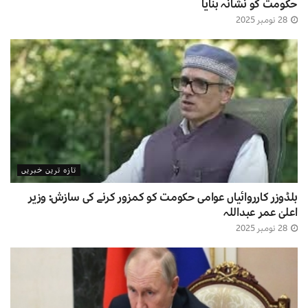
حکومت کو نشانہ بنایا
28 نومبر 2025
تازہ ترین خبریں
بلڈوزر کارروائیاں عوامی حکومت کو کمزور کرنے کی سازش: وزیر
اعلیٰ عمر عبداللہ
28 نومبر 2025