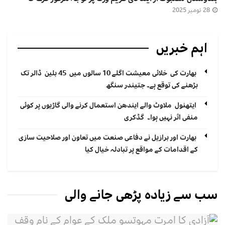
28 نومبر 2025
اہم خبریں
بھارت کی خلائی معیشت اگلے 10 سالوں میں 45 بلین ڈالر تک
بڑھنے کی توقع ہے۔ جتیندر سنگھ
ایتھنول ملاوٹ والے ایندھن استعمال کرنے والی گاڑیوں پر کوئی
منفی اثر نہیں ہوا۔ گڈکری
بھارت اور برازیل نے دفاعی صنعت میں تعاون اور صلاحیت سازی
کے اقدامات کے مواقع پر تبادلہ خیال کیا
سب سے زیادہ پڑھی جانے والی