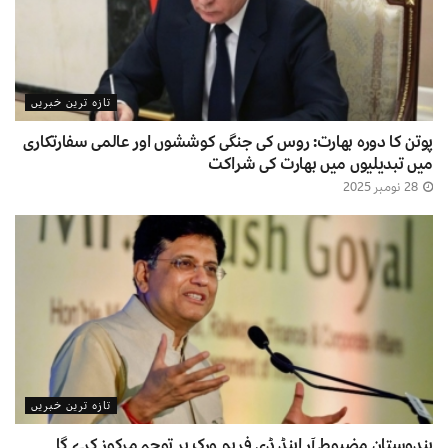
تازہ ترین خبریں
پوتن کا دورہ بھارت: روس کی جنگی کوششوں اور عالمی سفارتکاری
میں تبدیلیوں میں بھارت کی شراکت
28 نومبر 2025
تازہ ترین خبریں
ہندوستان مضبوط آر اینڈ ڈی فریم ورک پر توجہ مرکوز کرے گا