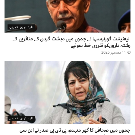
تازہ ترین خبریں
لیفٹیننٹ گورنرسنہا نے جموں میں دہشت گردی کے متاثرین کے
رشتہ داروںکو تقرری خط سونپے
11 دسمبر 2025
تازہ ترین خبریں
جموں میں صحافی کا گھر منہدم، پی ڈی پی صدر نے این سی