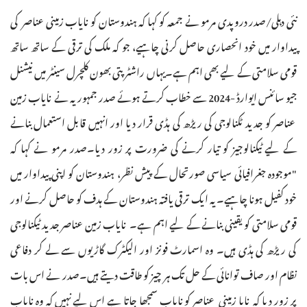
نئی دہلی/صدر دروپدی مرمو نے جمعہ کو کہا کہ ہندوستان کو نایاب زمینی عناصر کی
پیداوار میں خود انحصاری حاصل کرنی چاہیے، جو کہ ملک کی ترقی کے ساتھ ساتھ
قومی سلامتی کے لیے بھی اہم ہے۔یہاں راشٹرپتی بھون کلچرل سینٹر میں نیشنل
جیو سائنس ایوارڈ -2024 سے خطاب کرتے ہوئے صدر جمہوریہ نے نایاب زمین
عناصر کو جدید ٹکنالوجی کی ریڑھ کی ہڈی قرار دیا اور انہیں قابل استعمال بنانے
کے لیے ٹیکنالوجیز کو تیار کرنے کی ضرورت پر زور دیا۔صدر مرمو نے کہا کہ
"موجودہ جغرافیائی سیاسی صورتحال کے پیش نظر، ہندوستان کو اپنی پیداوار میں
خود کفیل ہونا چاہیے۔ یہ ایک ترقی یافتہ ہندوستان کے ہدف کو حاصل کرنے اور
قومی سلامتی کو یقینی بنانے کے لیے اہم ہے۔ نایاب زمین عناصر جدید ٹیکنالوجی
کی ریڑھ کی ہڈی ہیں۔ وہ اسمارٹ فونز اور الیکٹرک گاڑیوں سے لے کر دفاعی
نظام اور صاف توانائی کے حل تک ہر چیز کو طاقت دیتے ہیں۔صدر نے اس بات
پر زور دیا کہ نایا زمینی عناصر کو نایاب سمجھا جاتا ہے اس لیے نہیں کہ وہ نایاب