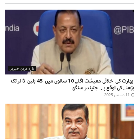
تازہ ترین خبریں
بھارت کی خلائی معیشت اگلے 10 سالوں میں 45 بلین ڈالر تک
بڑھنے کی توقع ہے۔ جتیندر سنگھ
11 دسمبر 2025