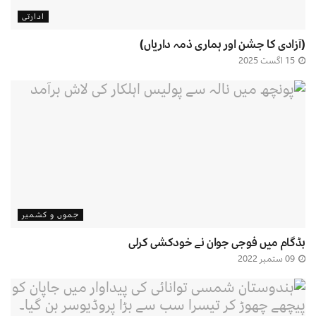
ادارتی
(آزادی کا جشن اور ہماری ذمہ داریاں)
15 اگست 2025
جموں و کشمیر
بڈگام میں فوجی جوان نے خودکشی کرلی
09 ستمبر 2022