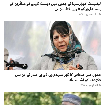
لیفٹیننٹ گورنرسنہا نے جموں میں دہشت گردی کے متاثرین کے
رشتہ داروںکو تقرری خط سونپے
11 دسمبر 2025
تازہ ترین خبریں
جموں میں صحافی کا گھر منہدم، پی ڈی پی صدر نے این سی
حکومت کو نشانہ بنایا
28 نومبر 2025