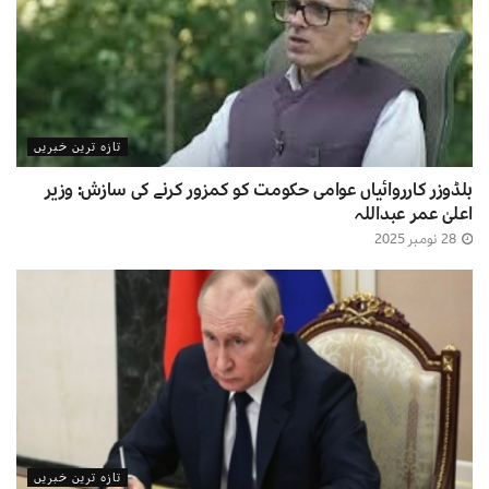
تازہ ترین خبریں
بلڈوزر کارروائیاں عوامی حکومت کو کمزور کرنے کی سازش: وزیر
اعلیٰ عمر عبداللہ
28 نومبر 2025
تازہ ترین خبریں