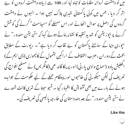
میں نو دہشت گردانہ مقامات کو تباہ کیا اور 100 سے زیادہ دہشت گردوں کو بے
اثر کر دیا ، جس میں کوئی پاکستانی شہری ہلاک نہیں ہوا ۔ انہوں نے دہشت
گردوں کی اصل پر سوال اٹھانے اور اس مسئلے کو "سیاست” کرنے کی کوشش
کرنے پر اپوزیشن کو شدید تنقید کا نشانہ بناتے ہوئے کہا کہ "آپریشن سندور” نے
"پوری دنیا کے سامنے پاکستان کو بے نقاب کر دیا ہے”۔ رپورٹ کے مطابق
بحث کے دوران ، حزب اختلاف کے اراکین بشمول کے کانیموزی (ڈی ایم کے)
اکھلیش یادو (سماج وادی پارٹی) اور پرینکا گاندھی (کانگریس) نے مسلح افواج کی
تعریف کی لیکن سیکورٹی کی خامیوں اور پہلگام حملے کے لیے حکومت کے جوابدہ
ہونے کے بارے میں بھی تشویش کا اظہار کیا ۔ شیو سینا کے شری کانت شندے
نے "آپریشن سندور” کے بعد ہندوستان کی خارجہ پالیسی کی تعریف کی۔
Like this:
Loading…