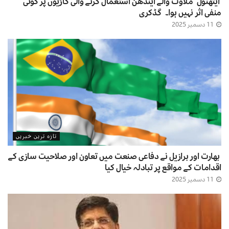
ایتھنول ملاوٹ والے ایندھن استعمال کرنے والی گاڑیوں پر کوئی
منفی اثر نہیں ہوا۔ گڈکری
11 دسمبر 2025
تازہ ترین خبریں
بھارت اور برازیل نے دفاعی صنعت میں تعاون اور صلاحیت سازی کے
اقدامات کے مواقع پر تبادلہ خیال کیا
11 دسمبر 2025