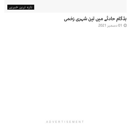
تازہ ترین خبریں
بڈگام حادثے میں تین شہری زخمی
01 دسمبر 2021
ADVERTISEMENT