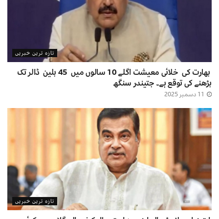
تازہ ترین خبریں
بھارت کی خلائی معیشت اگلے 10 سالوں میں 45 بلین ڈالر تک
بڑھنے کی توقع ہے۔ جتیندر سنگھ
11 دسمبر 2025
تازہ ترین خبریں