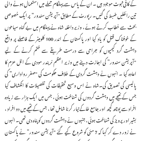
کے کافی ثبوت موجود ہیں ۔ ان کے پاس سے پہلگام حملے میں استعمال ہونے والی
تین رائفلیں ضبط کی گئیں۔ رپورٹ کے مطابق "آپریشن سندور” پر ایک خصوصی
بحث سے خطاب کرتے ہوئے ، وزیر داخلہ شاہ نے پہلگام میں بے گناہ سیاحوں
کے خوفناک قتل کو یاد کیا اور پاکستان کے اندر 100 کلومیٹر کے فاصلے پر واقع
دہشت گرد کیمپوں کو جراحی سے درست طریقے سے ختم کرنے کے لیے
"آپریشن سندور” کی اجازت دینے میں وزیر اعظم نریندر مودی کے اٹل عزم کا
اعادہ کیا ۔ انہوں نے دہشت گردی کے خلاف حکومت کی "صفر رواداری” کی
پالیسی کی تصدیق کی۔شاہ نے اس وسیع تحقیقات کی تفصیلات کا انکشاف کیا
جس کے نتیجے میں دہشت گردوں کی شناخت ہوئی ، جس میں ایک ہزار سے زیادہ
افراد سے پوچھ گچھ اور جامع خاکے تیار کرنا شامل تھا ، جس کے نتیجے میں دو افراد ،
بشیر اور پرویز کی شناخت ہوئی ، جنہوں نے دہشت گردوں کو پناہ دی تھی۔ انہوں
نے زور دے کر کہا کہ 7 مئی کو شروع کیے گئے "آپریشن سندور” نے پاکستان