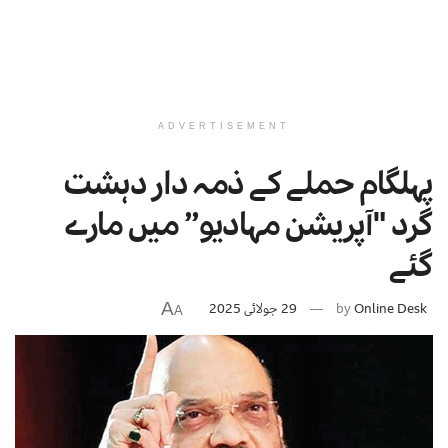
ADVERTISEMENT
پہلگام حملے کے ذمہ دار دہشت
گرد "آپریشن مہادیو” میں مارے
گئے
A
Online Desk
by
29 جولائی 2025
A