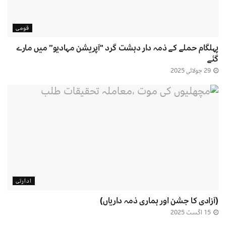
قومی
پہلگام حملے کے ذمہ دار دہشت گرد "آپریشن مہادیو” میں مارے
گئے
29 جولائی 2025
ادارتی
(آزادی کا جشن اور ہماری ذمہ داریاں)
15 اگست 2025