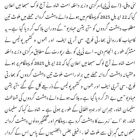
نئی دہلی، (اے ٹی پی) مرکزی وزیر داخلہ امت شاہ نے آج لوک سبھا میں اعلان
کیا کہ 22 اپریل 2025 کو پہلگام میں ہونے والے دہشت گردانہ حملے میں ملوث تین
مطلوب دہشت گردوں کو "آپریشن مہادیو” کے دوران ہلاک کر دیا گیا ہے۔ یہ
کامیاب کارروائی بھارتی فوج، سی آر پی ایف، اور جموں و کشمیر پولیس نے
مشترکہ طور پر انجام دی۔ اے ٹی پی کو ملے رپورٹ کے مطابق مرکزی وزیر داخلہ
امت شاہ نے آج لوک سبھا میں اعلان کیا کہ 22 اپریل 2025 کو پہلگام پر ہوئے
وحشیانہ دہشت گردانہ حملے میں براہ راست ملوث تین دہشت گردوں کو بھارتی
فوج ، سی آر پی ایف اور جموں و کشمیر پولیس کے ذریعے کل کیے گئے "آپریشن
مہادیو” میں بے اثر کر دیا گیا ہے۔ہلاک ہونے والے دہشت گردوں کی شناخت
سلیمان شاہ ، جبران اور ہمزہ افغانی کے طور پر ہوئی ہے ۔ شاہ نے کہا کہ سلیمان
شاہ ، جو ‘اے’ زمرے کا دہشت گرد ہے ، پہلگام اور گگنگیر دونوں دہشت گردانہ
حملوں میں گہرائی سے ملوث تھا ، انٹیلی جنس ایجنسیوں کے پاس اس کے کردار