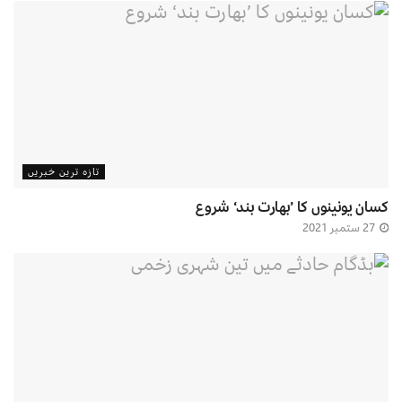
تازہ ترین خبریں
کسان یونینوں کا ’بھارت بند‘ شروع
27 ستمبر 2021