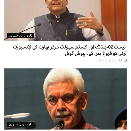
تازہ ترین خبریں
نیسٹ02-بلڈنگ اور کسٹم سہولت مرکز بھارت کی ایکسپورٹ
ترقی کو فروغ دیں گے۔ پیوش گوئل
11 دسمبر 2025
تازہ ترین خبریں