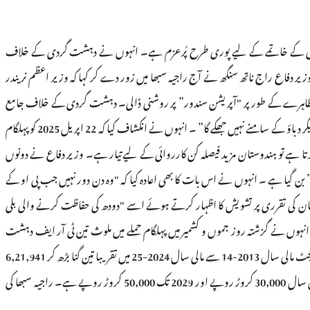
شت گردی کے خاتمے کے لیے پوری طرح پُرعزم ہے۔ انہوں نے دہشت گردی کے خلاف
 دفاع راج ناتھ سنگھ نے آج راجیہ سبھا میں زور دے کر کہا کہ وزیر اعظم نریندر
اہرے کے طور پر "آپریشن سندور” پر روشنی ڈالی۔ دہشت گردی کے خلاف جامع
حکمت عملی پر بات کرتے ہوئے ، جناب سنگھ نے کہا کہ ہندوستان اب "برداشت” نہیں کرتا بلکہ "مناسب جواب دیتا ہے” اور "کسی بھی قسم کی جوہری بلیک میلنگ یا دیگر دباؤ کے سامنے نہیں جھکے گا” ۔ انہوں نے انکشاف کیا کہ 22 اپریل 2025 کو پہلگام
رروائیوں کی کوشش کرتا ہے تو ہندوستان مزید فیصلہ کن کارروائی کے لیے تیار ہے۔ وزیر دفاع نے دونوں
 بن گیا ہے ۔ انہوں نے اس بات کا بھی اعادہ کیا کہ "وہ دن دور نہیں جب پی او کے
ن کی تقرری پر تشویش کا اظہار کرتے ہوئے اسے "دودھ کی حفاظت کرنے والی بلی
انہوں نے گزشتہ روز جموں و کشمیر میں پہلگام حملے میں ملوث تین ٹی آر ایف دہشت
گردوں کو بے اثر کرنے پر بھارتی فوج اور سیکورٹی فورسز کو بھی مبارکباد دی۔ دفاع میں ہندوستان کی بڑھتی ہوئی خود انحصاری پر روشنی ڈالتے ہوئے سنگھ نے کہا کہ دفاعی بجٹ مالی سال 2013-14 سے مالی سال 2024-25 میں تقریبا تین گنا بڑھ کر 6,21,941
کروڑ روپے ہو گیا ہے ، اور اسی عرصے میں دفاعی برآمدات تقریبا 35 گنا بڑھ کر مالی سال 2024-25 میں 23,622 کروڑ روپے تک پہنچ گئی ہیں ۔ دفاعی برآمدات کا ہدف اس سال 30,000 کروڑ روپے اور 2029 تک 50,000 کروڑ روپے ہے۔ راجیہ سبھا کی