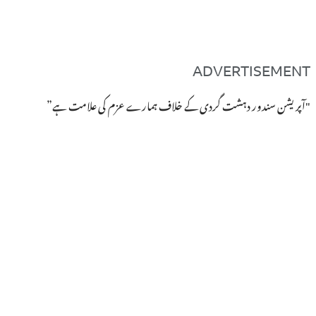
ADVERTISEMENT
"آپریشن سندور دہشت گردی کے خلاف ہمارے عزم کی علامت ہے”