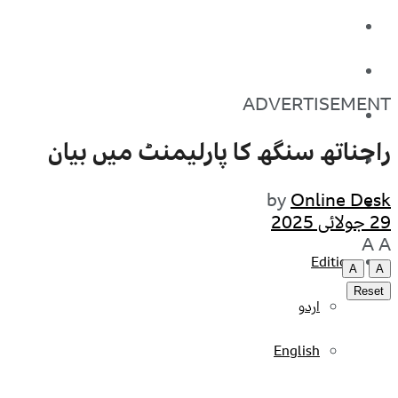
کاروبار
کھیل
ADVERTISEMENT
تفریح
راجناتھ سنگھ کا پارلیمنٹ میں بیان
صحت
by
Online Desk
آج کا اخبار
29 جولائی 2025
A
A
Edition
A
A
Reset
اردو
English