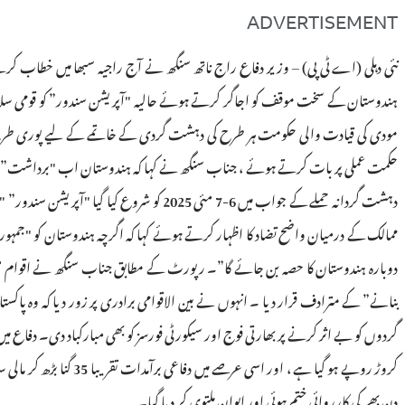
ADVERTISEMENT
نئی دہلی (اے ٹی پی) – وزیر دفاع راج ناتھ سنگھ نے آج راجیہ سبھا میں خطاب
ہندوستان کے سخت موقف کو اجاگر کرتے ہوئے حالیہ "آپریشن سندور” کو قومی سلامتی
مودی کی قیادت والی حکومت ہر طرح کی دہشت گردی کے خاتمے کے لیے پوری طر
دہشت گردانہ حملے کے جواب میں 6-7 مئی 25
ممالک کے درمیان واضح تضاد کا اظہار کرتے ہوئے کہا کہ اگرچہ ہندوستان کو "جمہوری
دوبارہ ہندوستان کا حصہ بن جائے گا”۔ رپورٹ کے مطابق جناب سنگھ نے اقوام مت
بنانے” کے مترادف قرار دیا ۔ انہوں نے بین الاقوامی برادری پر زور دیا کہ وہ پا
دن بھر کی کارروائی ختم ہوئی اور ایوان ملتوی کر دیا گیا۔