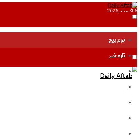
6 اگست ,2026
ہوم پیج
تازہ خبر
جموں و کشمیر
قومی
بین اقوامی
تعلیم
ادارتی