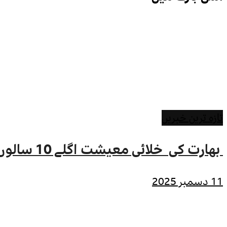
تازہ ترین خبریں
بھارت کی خلائی معیشت اگلے 10 سالوں میں 45 بلین ڈالر تک بڑھنے کی توقع ہے۔ جتیندر سنگھ
11 دسمبر 2025