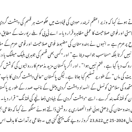
 کرتے ہوئے کہا کہ وزیر اعظم نریندر مودی کی قیادت میں حکومت ہر قسم کی دہ
 اور فوجی صلاحیت کا عملی مظاہرہ قرار دیا۔ اے ٹی پی کو ملے رپورٹ کے مطابق وزیر
ح پرعزم ہے ۔ انہوں نے ہندوستان کی مضبوط فوجی صلاحیت اور قومی عزم کے مظ
20 کو شروع کیا گیا "آپریشن سندور” "روک دیا گیا ہے ، ختم نہیں ہوا” ، اور اگر پاکستان مزید مذموم کا
ت کی ماں” کے طور پر تسلیم کیا جاتا ہے ، لیکن پاکستان "عالمی دہشت گردی کا باپ”
حدہ کی سلامتی کونسل کے انسداد دہشت گردی پینل کے نائب صدر کے طور پر پاکستا
کستان کو فنڈنگ بند کرے ، اسے "دہشت گردی کے بنیادی ڈھانچے کی فنڈنگ” قرار دیا۔ 