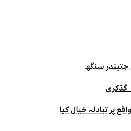
۔ گڈکری
ع پر تبادلہ خیال کیا