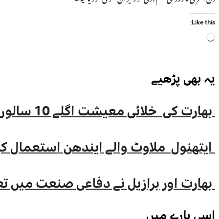
Like this:
Loading…
یہ بھی
پڑھیے
بھارت کی خلائی معیشت اگلے 10 سالوں میں 45 بلین ڈالر تک بڑھنے کی توقع ہے۔ جتیندر سنگھ
ایتھنول ملاوٹ والے ایندھن استعمال کرنے
بھارت اور برازیل نے دفاعی صنعت میں تع
اسی
بارے میں