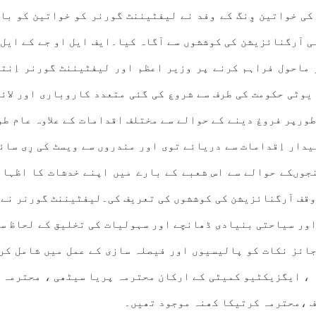
 کی خواتین وِنگ کے وفد نے لیفٹیننٹ گورنر کو خواتین کو با
نی آرگنائزیشن کی کوششوں سے آگاہ کیا۔ایف ایل او جے کے ایل
ماحول فراہم کرنے پر وزیر اعظم اور لیفٹیننٹ گورنر اِنتظ
یوٹی حکومت کی طرف سے شروع کی گئی متعدد کاروباری اور لائی
ورپر فروغ دینے کے حوالے سے مختلف اقدامات کے علاوہ عام طور
یدار اِقدامات سے دریائے توی اور مندروں سے ویسٹ کی رِی سا
وںکے حوالے سے اس شعبے کے بارے میں اپنے خدشات کا اظہار
وقف آرگنائزیشن کی کوششوں کی تعریف کی۔لیفٹیننٹ گورنر نے 
اور سیاحتی بنیادی ڈھانچے اور سہولیات کی تخلیق کے لحاظ سے
 جائز نکات کو پالیسیوں اور فیصلہ سازی کے عمل میں شامل کر
 ، ایگزیکٹیو کمیٹی کے ارکان محترمہ پریا سیٹھی ، محترمہ 
ف ،محترمہ کرتیکا کھنہ موجود تھیں۔