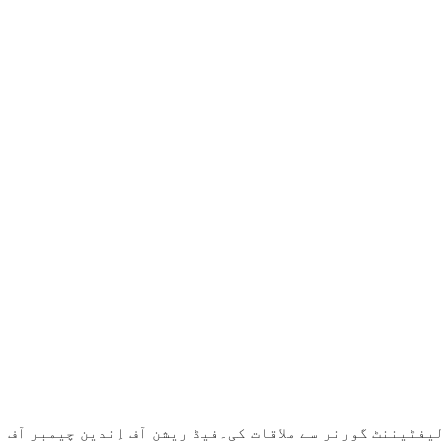
لیفٹیننٹ گورنر سے ملاقات کی۔فیڈ ریشن آف اِندین چیمبر آف