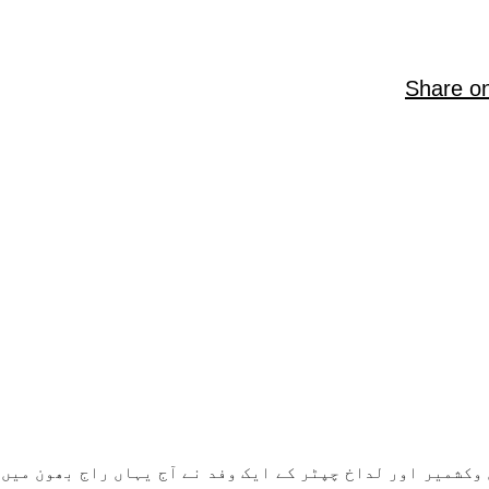
Share o
 وکشمیر اور لداخ چپٹر کے ایک وفد نے آج یہاں راج بھون میں 