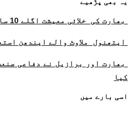
یہ بھی
پڑھیے
بھارت کی خلائی معیشت اگلے 10 سالوں میں 45 بلین ڈالر تک بڑھنے کی توقع ہے۔ جتیندر سنگھ
ایتھنول ملاوٹ والے ایندھن استع
بھارت اور برازیل نے دفاعی صنعت 
کیا
اسی
بارے میں