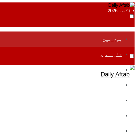
7 اگست ,2026
ہوم پیج
تازہ خبر
جموں و کشمیر
قومی
بین اقوامی
تعلیم
ادارتی