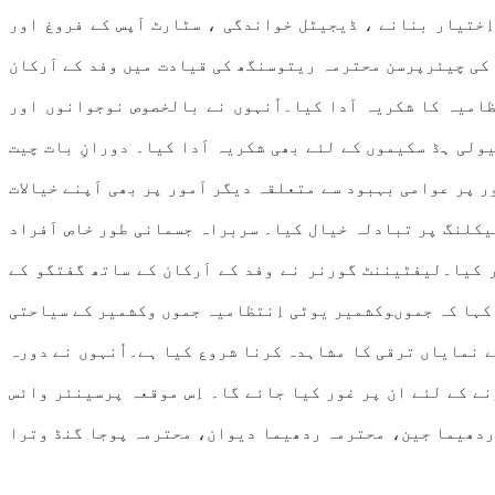
اِختیار بنانے ، ڈیجیٹل خواندگی ، سٹارٹ اَپس کے فروغ اور
 کی چیئرپرسن محترمہ ریتوسنگھ کی قیادت میں وفد کے اَرکان
امیہ کا شکریہ اَدا کیا۔اُنہوں نے بالخصوص نوجوانوں اور
ولی ہڈ سکیموں کے لئے بھی شکریہ اَدا کیا۔ دورانِ بات چیت
 پر عوامی بہبود سے متعلقہ دیگر اَمور پر بھی اَپنے خیالات
ئیکلنگ پر تبادلہ خیال کیا۔ سربراہ جسمانی طور خاص اَفراد
 کیا۔لیفٹیننٹ گورنر نے وفد کے اَرکان کے ساتھ گفتگو کے
کہا کہ جموںوکشمیر یوٹی اِنتظامیہ جموں وکشمیر کے سیاحتی
 نمایاں ترقی کا مشاہدہ کرنا شروع کیا ہے۔اُنہوں نے دورہ
نے کے لئے ان پر غور کیا جائے گا۔ اِس موقعہ پرسینئر وائس
ردھیما جین، محترمہ ردھیما دیوان، محترمہ پوجا گنڈ وترا