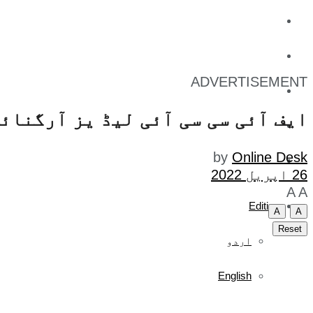
کاروبار
کھیل
ADVERTISEMENT
تفریح
ایف آئی سی سی آئی لیڈ یز آرگنائز
صحت
by
Online Desk
آج کا اخبار
26 اپریل 2022
A
A
Edition
A
A
Reset
اردو
English