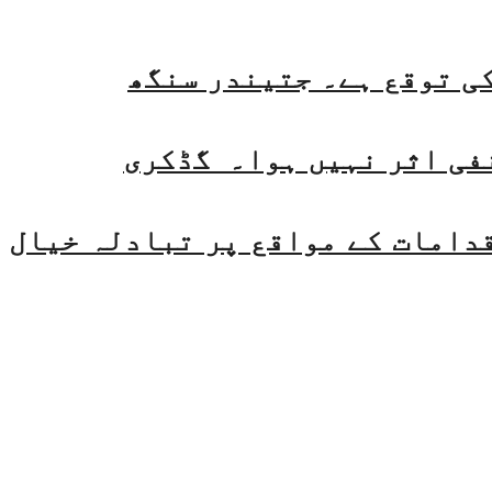
فی اثر نہیں ہوا۔ گڈکری
قدامات کے مواقع پر تبادلہ خیال