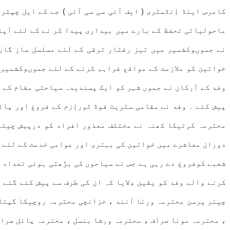
کامرس اینڈ اِنڈسٹری ( ایف آئی سی سی آئی ) جے کے ایل چپٹر
ماحولیاتی تحفظ کے بارے میں بیداری پیدا کر نے کے لئے اَپ
نے جموںوکشمیر میں تیز رفتار ترقی کے لئے مسلسل ساز گار 
خواتین کو ملازمت کے مواقع فراہم کرنے کے لئے جموںوکشمیر 
وفد کے اَرکان نے جموں شہر کو ایک پسندیدہ سیاحتی مقام کے ط
پیش کئے ۔ وفد نے مقامی سٹریٹ فوڈ ٹوراِزم کے فروغ اور پائ
محترمہ کرتیکا کھنہ نے مختلف معذور افراد کو درپیش چیلنج
دوران معاشرے میں خواتین کی بہتری اور عوامی خدمت کے لئے 
شعبے کوفروغ دے رہی ہے جس نے سیاحوں کی بڑھتی ہوئی تعداد 
کرنے والے وفد کو یقین دِلایا کہ ان کی طرف سے پیش کئے گئے
چیئر پرسن محترمہ ورنا آنند ، خزانچی محترمہ روچیکا گپتا
، محترمہ مونا صراف ، محترمہ ورشا بنسل ، محترمہ پائل صرا