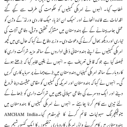
خطاب کیا۔ انہوں نے امریکی کمپنیوں کو حکومت کی طرف سے کیے گئے
اقدامات سے فائدہ اٹھانے اور ‘میک ان انڈیا، میک فار دی ورلڈ’ کے وژن کو
عملی جامہ پہنانے کے لیے ہندوستان میں مشترکہ تحقیق وترقی، دفاعی آلات کی
تیاری اور دیکھ بھال کرنے کی دعوت دی۔ وزیر دفاع نے کہا کہ حال ہی میں کچھ
امریکی کمپنیوں نے اپنے ہندوستانی ذیلی اداروں کے ساتھ مزید شراکت داری کا
فیصلہ کیا ہے جو کہ قابل تعریف ہے ۔ انہوں نے یقین ظاہر کیا کہ بڑھتے ہوئے
کاروبار کے ساتھ امریکی کمپنیاں ہندوستان میں بڑے پیمانے پر سرمایہ کاری کریں
گی۔ انہوں نے کہا کہ ہندوستان اور امریکہ کی کمپنیوں کو مقامی حیثیت دینا فروغ
دینے اور ایک دوسرے کی دفاعی سپلائی چین میں شراکت داری کو بڑھانے کے
لئے تیزی سے کام کرنا چاہئے ۔ انہوں نے امریکی کمپنیوں کا ہندوستان میں
مینوفیکچرنگ سہولیات قائم کرنے کا خیرمقدم کیا۔AMCHAM India
ہندوستان میں کام کرنے والی امریکی کاروباری تنظیموں کا ایک کنسورشیم ہے