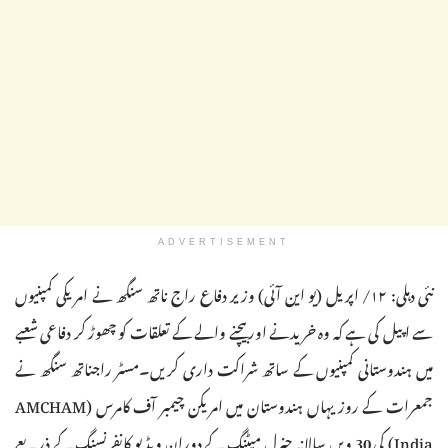
ADVERTISEMENT
نئی دہلی: ۱۲/ اپریل (یو این آئی) وزیر دفاع راج ناتھ سنگھ نے امریکی کمپنیوں
سے اپیل کی ہے کہ وہ خریدنے اور بیچنے والے کے تعلقات کو چھوڑ کر دفاعی شعبے
میں ہندوستانی کمپنیوں کے ساتھ شراکت داری کریں۔مسٹر راجناتھ سنگھ نے
جمعرات کے روز یہاں ہندوستان میں امریکن چیمبر آف کامرس (AMCHAM
India) کی 30 ویں سالانہ جنرل میٹنگ کے دوران ویڈیو کانفرنسنگ کے ذریعے