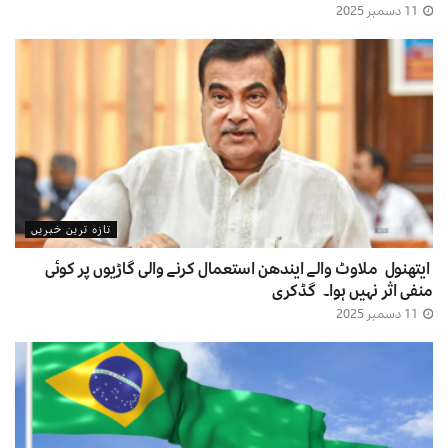
11 دسمبر 2025
تازہ ترین خبریں
ایتھنول ملاوٹ والے ایندھن استعمال کرنے والی گاڑیوں پر کوئی
منفی اثر نہیں ہوا۔ گڈکری
11 دسمبر 2025