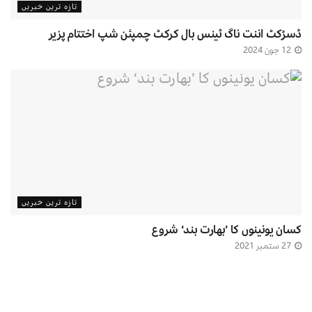
تازہ ترین خبریں
ڈسڑکٹ اننت ناگ ٹینس بال کرکٹ چمپئن شپ اختتام پزیر
12 جون 2024
تازہ ترین خبریں
کسان یونینوں کا ’بھارت بند‘ شروع
27 ستمبر 2021