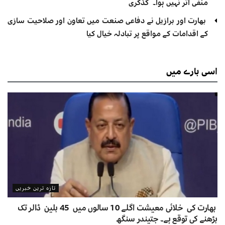
منفی اثر نہیں ہوا۔ گڈکری
بھارت اور برازیل نے دفاعی صنعت میں تعاون اور صلاحیت سازی
کے اقدامات کے مواقع پر تبادلہ خیال کیا
اسی
بارے میں
تازہ ترین خبریں
بھارت کی خلائی معیشت اگلے 10 سالوں میں 45 بلین ڈالر تک
بڑھنے کی توقع ہے۔ جتیندر سنگھ