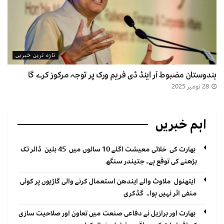
تازہ ترین خبریں
ہندوستان مضبوط آر اینڈ ڈی فریم ورک پر توجہ مرکوز کرے گا
28 نومبر 2025
اہم خبریں
بھارت کی خلائی معیشت اگلے 10 سالوں میں 45 بلین ڈالر تک
بڑھنے کی توقع ہے۔ جتیندر سنگھ
ایتھنول ملاوٹ والے ایندھن استعمال کرنے والی گاڑیوں پر کوئی
منفی اثر نہیں ہوا۔ گڈکری
بھارت اور برازیل نے دفاعی صنعت میں تعاون اور صلاحیت سازی