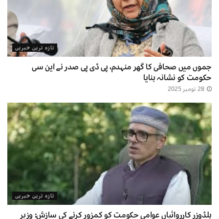
تازہ ترین خبریں
جموں میں صحافی کا گھر منہدم، پی ڈی پی صدر نے این سی
حکومت کو نشانہ بنایا
28 نومبر 2025
تازہ ترین خبریں
بلڈوزر کارروائیاں عوامی حکومت کو کمزور کرنے کی سازش: وزیر