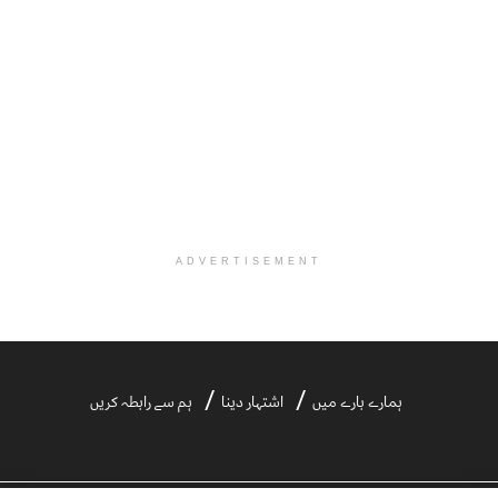
ADVERTISEMENT
ہمارے بارے میں
اشتہار دینا
ہم سے رابطہ کریں