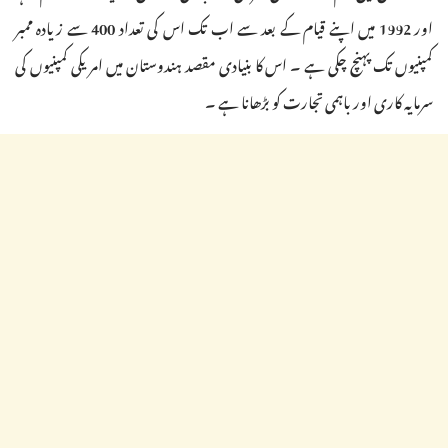
اور 1992 میں اپنے قیام کے بعد سے اب تک اس کی تعداد 400 سے زیادہ ممبر
کمپنیوں تک پہنچ چکی ہے ۔ اس کا بنیادی مقصد ہندوستان میں امریکی کمپنیوں کی
سرمایہ کاری اور باہمی تجارت کو بڑھانا ہے ۔