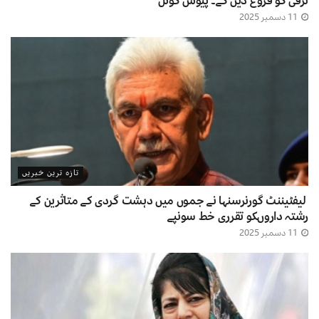
ترقی کو فروغ دیں گے۔ پیوش گوئل
11 دسمبر 2025
تازہ ترین خبریں
لیفٹیننٹ گورنرسنہا نے جموں میں دہشت گردی کے متاثرین کے
رشتہ داروںکو تقرری خط سونپے
11 دسمبر 2025