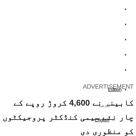
کاروبار
کھیل
تفریح
صحت
آج کا اخبار
ADVERTISEMENT
Edition
کابینہ نے 4,600 کروڑ روپے کے
اردو
چار نئے سیمی کنڈکٹر پروجیکٹوں
English
کو منظوری دی