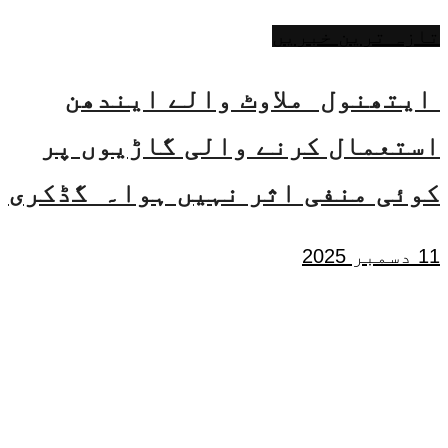
تازہ ترین خبریں
ایتھنول ملاوٹ والے ایندھن
استعمال کرنے والی گاڑیوں پر
کوئی منفی اثر نہیں ہوا۔ گڈکری
11 دسمبر 2025