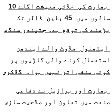
بھارت کی خلائی معیشت اگلے 10
سالوں میں 45 بلین ڈالر تک
بڑھنے کی توقع ہے۔ جتیندر سنگھ
ایتھنول ملاوٹ والے ایندھن
استعمال کرنے والی گاڑیوں پر
کوئی منفی اثر نہیں ہوا۔ گڈکری
بھارت اور برازیل نے دفاعی
صنعت میں تعاون اور صلاحیت سازی