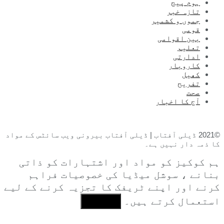
ہوم پیج
تازہ خبر
جموں و کشمیر
قومی
بین اقوامی
تعلیم
ادارتی
کاروبار
کھیل
تفریح
صحت
آج کا اخبار
©2021 ڈیلی آفتاب | ڈیلی آفتاب بیرونی ویب سائٹس کے مواد
کا ذمہ دار نہیں ہے۔
ہم کوکیز کو مواد اور اشتہارات کو ذاتی
بنانے ، سوشل میڈیا کی خصوصیات فراہم
کرنے اور اپنے ٹریفک کا تجزیہ کرنے کے لیے
استعمال کرتے ہیں۔
I Agree