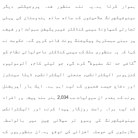
ہموار کرتا ہے۔یہ نئے منظور شدہ پروجیکٹس دیگر
مینوفیکچرنگ صلاحیتوں کے ساتھ ساتھ ہندوستان کی پہلی
تجارتی کمپاؤنڈ سیمی کنڈکٹر فیبریکیشن سہولت اور شیشے
پر مبنی سبسٹریٹ پیکیجنگ یونٹ قائم کریں گے۔ حکومت نے
کہا کہ یہ منظوری ملک کے سیمی کنڈکٹر ماحولیاتی نظام کو
"کافی حد تک مضبوط” کرے گی، جو ٹیلی کام، آٹوموٹیو،
کنزیومر الیکٹرانکس، صنعتی الیکٹرانکس، ڈیٹا سینٹرز
اور دفاع جیسے شعبوں کے لیے اہم ہے۔ ایک بار آپریشنل
ہونے کے بعد، ان سہولیات سے 2,034 ہنر مند پیشہ ور افراد
کے لیے براہ راست روزگار پیدا کرنے اور الیکٹرانکس
مینوفیکچرنگ کی وسیع تر سپلائی چین میں بالواسطہ
ملازمتوں کی حوصلہ افزائی کی توقع ہے۔ان منظوریوں کے