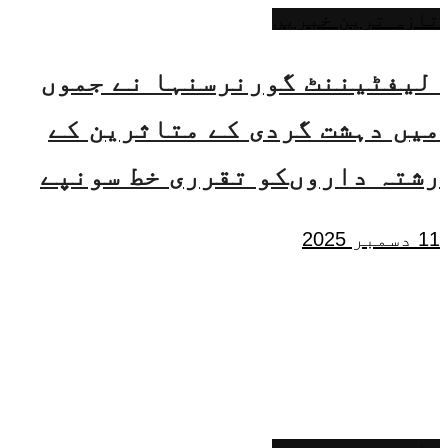
تازہ ترین خبریں
لیفٹیننٹ گورنرسنہا نے جموں
میں دہشت گردی کے متاثرین کے
رشتہ داروںکو تقرری خط سونپے
11 دسمبر 2025