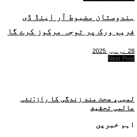
ہندوستان مضبوط آر اینڈ ڈی
فریم ورک پر توجہ مرکوز کرے گا
28 نومبر 2025
Next Post
لمبی، صحت مند زندگی کا راز:نئی
عالمی تحقیق
اہم خبریں