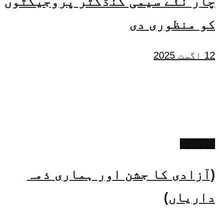
چار نئے سیمی کنڈکٹر پروجیکٹوں
کو منظوری دی
12 اگست 2025
ادارتی
(آزادی کا جشن اور ہماری ذمہ
داریاں)