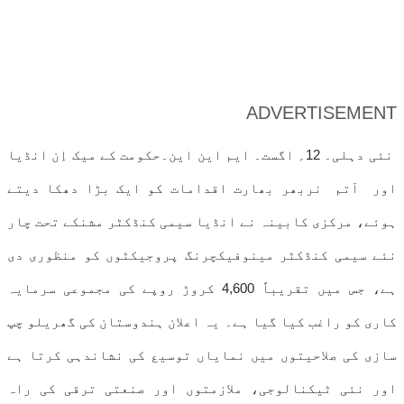
ADVERTISEMENT
نئی دہلی۔ 12؍ اگست۔ ایم این این۔حکومت کے میک اِن انڈیا
اور آتم نربھر بھارت اقدامات کو ایک بڑا دھکا دیتے
ہوئے، مرکزی کابینہ نے انڈیا سیمی کنڈکٹر مشنکے تحت چار
نئے سیمی کنڈکٹر مینوفیکچرنگ پروجیکٹوں کو منظوری دی
ہے، جس میں تقریباً 4,600 کروڑ روپے کی مجموعی سرمایہ
کاری کو راغب کیا گیا ہے۔ یہ اعلان ہندوستان کی گھریلو چپ
سازی کی صلاحیتوں میں نمایاں توسیع کی نشاندہی کرتا ہے
اور نئی ٹیکنالوجی، ملازمتوں اور صنعتی ترقی کی راہ