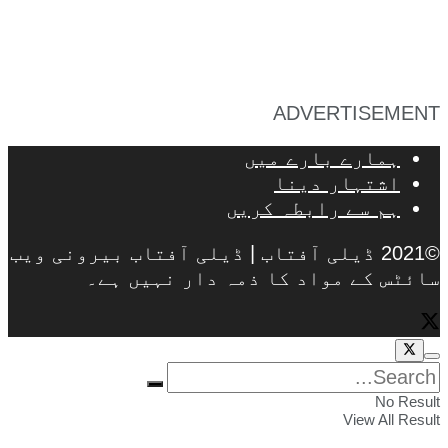
ADVERTISEMENT
ہمارے بارے میں
اشتہار دینا
ہم سے رابطہ کریں
©2021 ڈیلی آفتاب | ڈیلی آفتاب بیرونی ویب
سائٹس کے مواد کا ذمہ دار نہیں ہے۔
No Result
View All Result