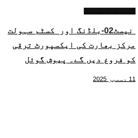
تازہ ترین خبریں
نیسٹ02-بلڈنگ اور کسٹم سہولت
مرکز بھارت کی ایکسپورٹ ترقی
کو فروغ دیں گے۔ پیوش گوئل
11 دسمبر 2025