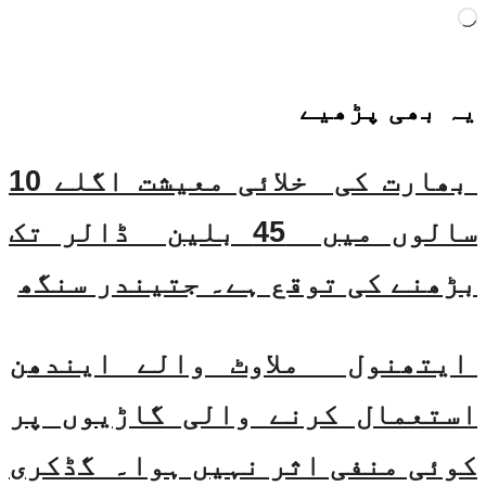
Loading…
یہ بھی
پڑھیے
بھارت کی خلائی معیشت اگلے 10
سالوں میں 45 بلین ڈالر تک
بڑھنے کی توقع ہے۔ جتیندر سنگھ
ایتھنول ملاوٹ والے ایندھن
استعمال کرنے والی گاڑیوں پر
کوئی منفی اثر نہیں ہوا۔ گڈکری