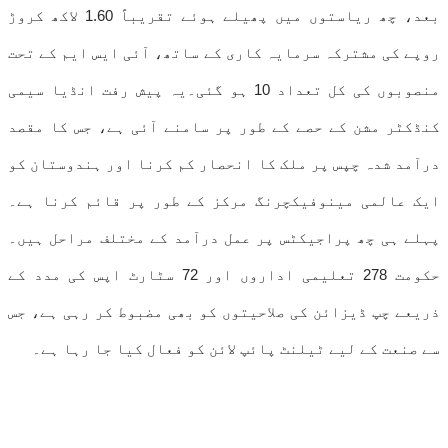
بعد، چھ ریاستوں میں پھیلے ہوئے تقریباً 1.60 لاکھ کروڑ
روپے کی مشترکہ سرمایہ کاری کے ساتھ، آئی ایس ایم کے تحت
منصوبوں کی کل تعداد 10 ہو گئی۔یہ پیش رفت انڈیا سیمی
کنڈکٹر مشن کے حصے کے طور پر سامنے آئی ہے، جس کا مقصد
درآمد شدہ چپس پر ملک کا انحصار کم کرنا اور ہندوستان کو
ایک عالمی مینوفیکچرنگ مرکز کے طور پر قائم کرنا ہے۔
پہلے ہی چھ پراجیکٹس پر عمل درآمد کے مختلف مراحل ہیں۔
حکومت 278 تعلیمی اداروں اور 72 سٹارٹ اپس کی مدد کے
ذریعے چپ ڈیزائن کی صلاحیتوں کو بھی مضبوط کر رہی ہے، جس
سے صنعت کے لیے ٹیلنٹ پائپ لائن کو فعال کیا جا رہا ہے۔