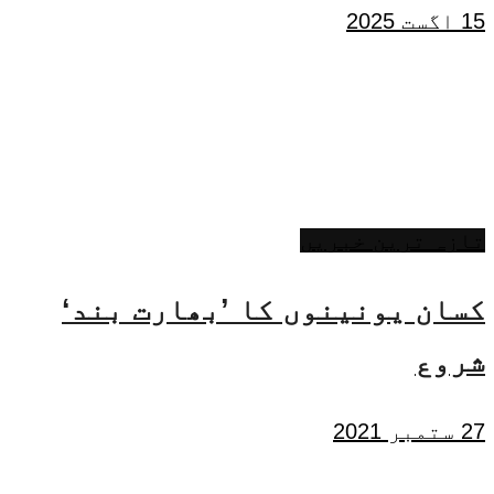
15 اگست 2025
تازہ ترین خبریں
کسان یونینوں کا ’بھارت بند‘
شروع
27 ستمبر 2021