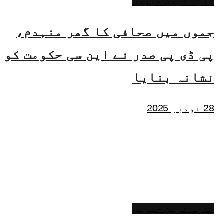
تازہ ترین خبریں
جموں میں صحافی کا گھر منہدم،
پی ڈی پی صدر نے این سی حکومت کو
نشانہ بنایا
28 نومبر 2025
تازہ ترین خبریں