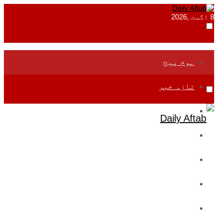
8 اگست ,2026
ہوم پیج
تازہ خبر
جموں و کشمیر
قومی
بین اقوامی
تعلیم
ادارتی