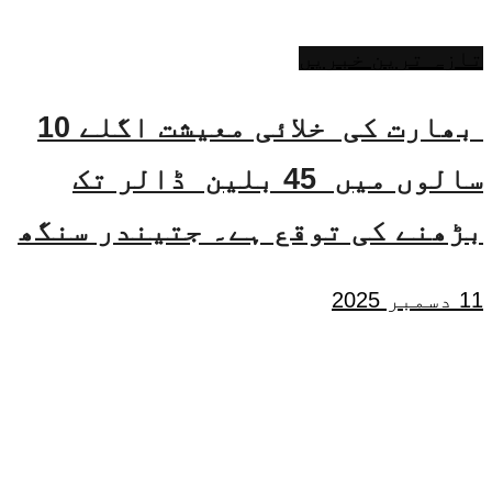
تازہ ترین خبریں
بھارت کی خلائی معیشت اگلے 10
سالوں میں 45 بلین ڈالر تک
بڑھنے کی توقع ہے۔ جتیندر سنگھ
11 دسمبر 2025