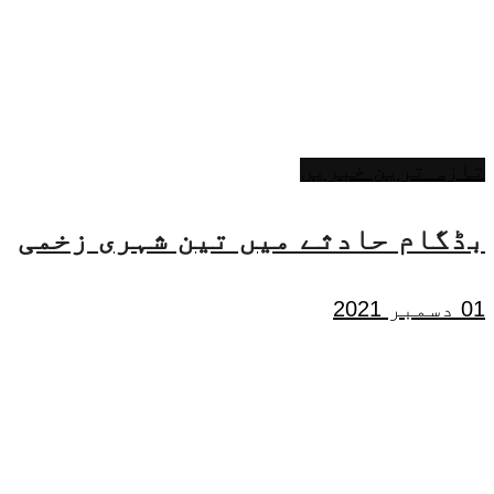
تازہ ترین خبریں
بڈگام حادثے میں تین شہری زخمی
01 دسمبر 2021