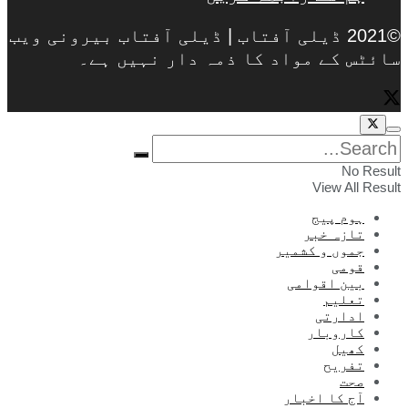
©2021 ڈیلی آفتاب | ڈیلی آفتاب بیرونی ویب
سائٹس کے مواد کا ذمہ دار نہیں ہے۔
No Result
View All Result
ہوم پیج
تازہ خبر
جموں و کشمیر
قومی
بین اقوامی
تعلیم
ادارتی
کاروبار
کھیل
تفریح
صحت
آج کا اخبار