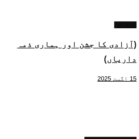
ادارتی
(آزادی کا جشن اور ہماری ذمہ
داریاں)
15 اگست 2025