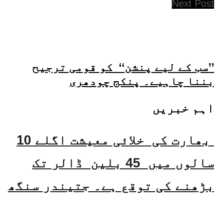
Next Post
’’سب کے لیے پنشن‘‘ کو قومی ترجیح
بننا چاہیے۔ پنکج چودھری
اہم خبریں
بھارت کی خلائی معیشت اگلے 10
سالوں میں 45 بلین ڈالر تک
بڑھنے کی توقع ہے۔ جتیندر سنگھ