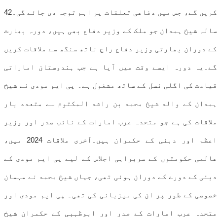
کریں گے، جس میں دفاعی تعلقات پر اہم توجہ دی جائے گی۔42
سالہ شیخ ہمدان جو ملک کے وزیر دفاع بھی ہیں، دورہ بھارت
کے دوران بھارتی وزیر دفاع راج ناتھ سنگھ سے ملاقات کریں
گے۔یہ دورہ ایسے وقت میں آیا ہے جب ہندوستان اماراتی
قیادت کی اگلی نسل کے ساتھ مشغول ہے۔ پی ایم مودی نے شیخ
ہمدان کے والد شیخ محمد بن راشد المکتوم سے متعدد بار
ملاقات کی ہے جو متحدہ عرب امارات کے نائب صدر اور وزیر
اعظم اور دبئی کے حکمران ہیں۔آخری ملاقات 2024 میں،
عالمی حکومتوں کے سربراہی اجلاس کے لیے پی ایم مودی کے
دبئی کے دورے کے دوران ہوئی تھی، جہاں شیخ محمد نے مہمان
خصوصی کے طور پر ان کی میزبانی کی تھی۔ پی ایم مودی اور
متحدہ عرب امارات کے صدر اور ابوظہبی کے حکمران شیخ