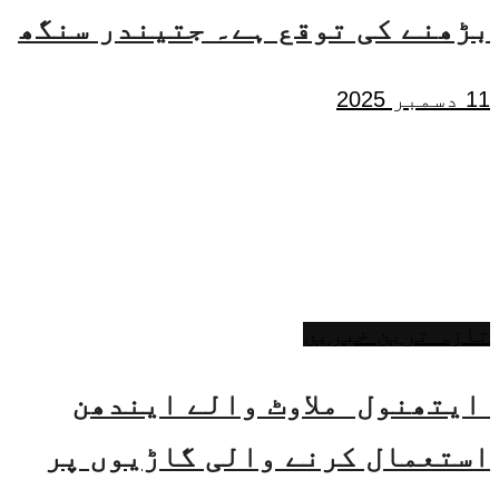
بڑھنے کی توقع ہے۔ جتیندر سنگھ
11 دسمبر 2025
تازہ ترین خبریں
ایتھنول ملاوٹ والے ایندھن
استعمال کرنے والی گاڑیوں پر