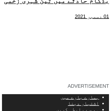
بڈگام حادثے میں تین شہری زخمی
01 دسمبر 2021
ADVERTISEMENT
ہمارے بارے میں
اشتہار دینا
ہم سے رابطہ کریں