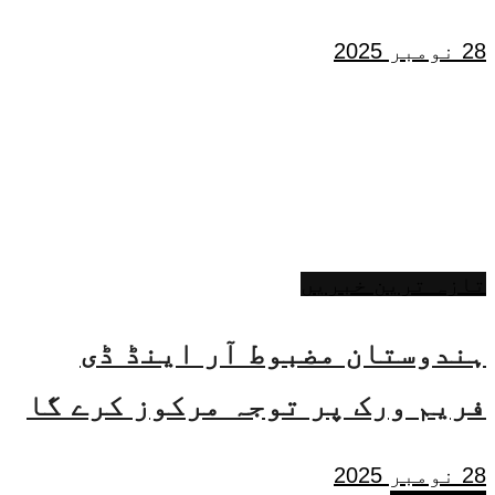
28 نومبر 2025
تازہ ترین خبریں
ہندوستان مضبوط آر اینڈ ڈی
فریم ورک پر توجہ مرکوز کرے گا
28 نومبر 2025