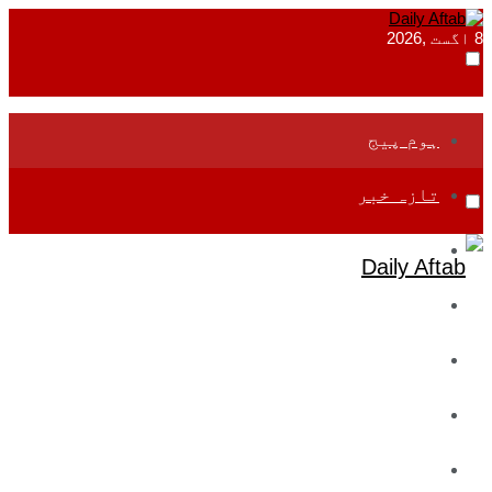
8 اگست ,2026
ہوم پیج
تازہ خبر
جموں و کشمیر
قومی
بین اقوامی
تعلیم
ادارتی