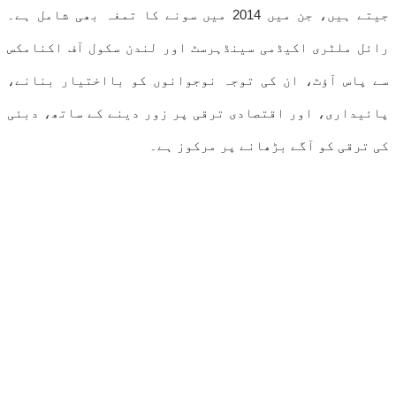
جیتے ہیں، جن میں 2014 میں سونے کا تمغہ بھی شامل ہے۔
رائل ملٹری اکیڈمی سینڈہرسٹ اور لندن سکول آف اکنامکس
سے پاس آؤٹ، ان کی توجہ نوجوانوں کو بااختیار بنانے،
پائیداری، اور اقتصادی ترقی پر زور دینے کے ساتھ، دبئی
کی ترقی کو آگے بڑھانے پر مرکوز ہے۔