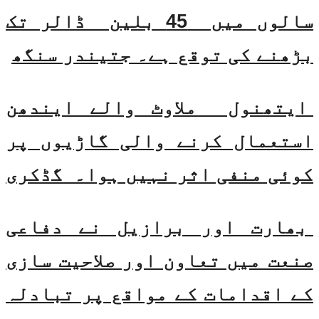
سالوں میں 45 بلین ڈالر تک
بڑھنے کی توقع ہے۔ جتیندر سنگھ
ایتھنول ملاوٹ والے ایندھن
استعمال کرنے والی گاڑیوں پر
کوئی منفی اثر نہیں ہوا۔ گڈکری
بھارت اور برازیل نے دفاعی
صنعت میں تعاون اور صلاحیت سازی
کے اقدامات کے مواقع پر تبادلہ