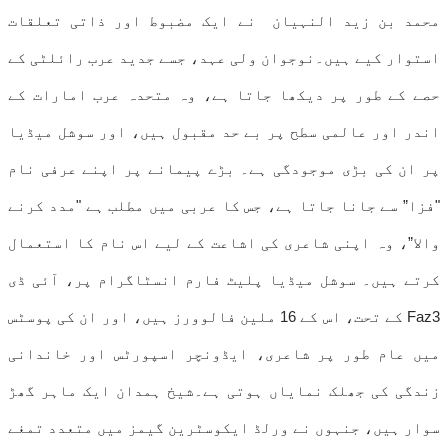
محمد بن زید النہیان نے ایک مضبوط اور ذاتی تعلقات
استوار کیے ہیں۔نوجوان ولی عہد، جسے جدید عرب رائلٹی کے
حصے کے طور پر دیکھا جاتا ہے، وہ متحدہ عرب امارات کے
اندر اور عالمی سطح پر بے حد مقبول ہیں، اور سوشل میڈیا
پر ان کی بڑی موجودگی ہے۔ بڑے پیمانے پر اپنے عرفی نام
"فزا” سے جانا جاتا ہے، جس کا عربی میں مطلب ہے "مدد کرنے
والا”، وہ اپنی شاعری کی اشاعت کے لیے اس نام کا استعمال
کرتے ہیں۔ سوشل میڈیا پلیٹ فارم انسٹاگرام پر، آئی ڈی
Faz3 کے تحت، اس کے 16 ملین فالوورز ہیں، اور ان کی پوسٹس
میں عام طور پر شاعری، ایڈونچر اسپورٹس اور خاندانی
زندگی کی جھلک نمایاں ہوتی ہے۔شیخ ہمدان ایک ماہر گھڑ
سوار ہیں، جنہوں نے ورلڈ ایکوسٹرین گیمز میں متعدد تمغے