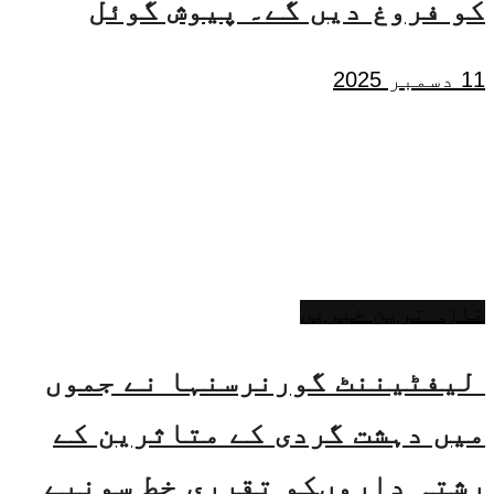
کو فروغ دیں گے۔ پیوش گوئل
11 دسمبر 2025
تازہ ترین خبریں
لیفٹیننٹ گورنرسنہا نے جموں
میں دہشت گردی کے متاثرین کے
رشتہ داروںکو تقرری خط سونپے