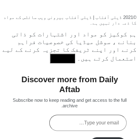
©2021 ڈیلی آفتاب | ڈیلی آفتاب بیرونی ویب سائٹس کے مواد
کا ذمہ دار نہیں ہے۔
ہم کوکیز کو مواد اور اشتہارات کو ذاتی
بنانے ، سوشل میڈیا کی خصوصیات فراہم
کرنے اور اپنے ٹریفک کا تجزیہ کرنے کے لیے
استعمال کرتے ہیں۔
I Agree
Discover more from Daily
Aftab
Subscribe now to keep reading and get access to the full
archive.
Type
your
email…