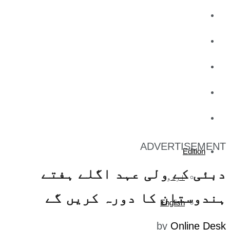
کاروبار
کھیل
تفریح
صحت
آج کا اخبار
ADVERTISEMENT
Edition
دبئی کے ولی عہد اگلے ہفتے
اردو
ہندوستان کا دورہ کریں گے
English
by
Online Desk