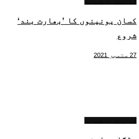
تازہ ترین خبریں
کسان یونینوں کا ’بھارت بند‘
شروع
27 ستمبر 2021
تازہ ترین خبریں