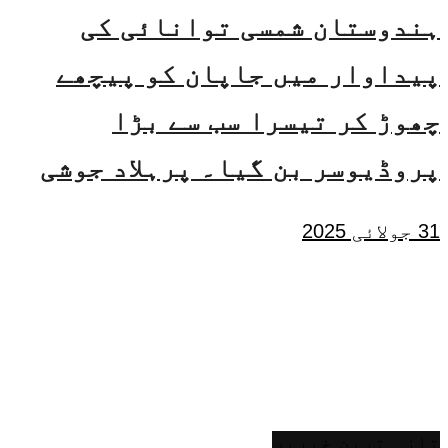
ہندوستان شمسی توانائی کی
پیداوار میں جاپان کو پیچھے
چھوڑ کر تیسرا سب سے بڑا
پروڈیوسر بن گیا۔ پرہلاد جوشی
31 جولائی 2025
تازہ ترین خبریں