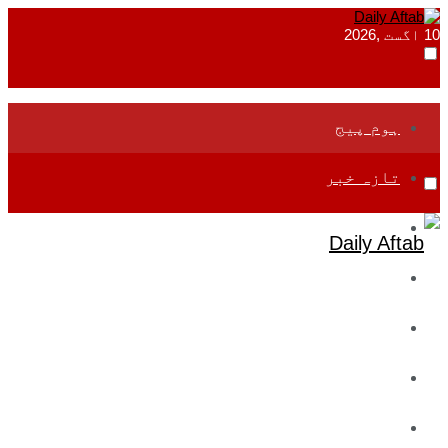
10 اگست ,2026
ہوم پیج
تازہ خبر
جموں و کشمیر
قومی
بین اقوامی
تعلیم
ادارتی