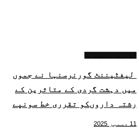
تازہ ترین خبریں
لیفٹیننٹ گورنرسنہا نے جموں
میں دہشت گردی کے متاثرین کے
رشتہ داروںکو تقرری خط سونپے
11 دسمبر 2025