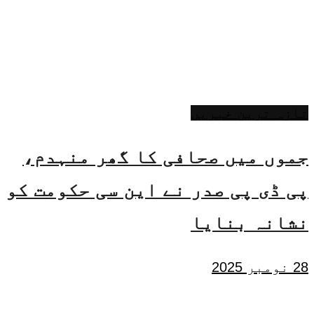
تازہ ترین خبریں
جموں میں صحافی کا گھر منہدم،
پی ڈی پی صدر نے این سی حکومت کو
نشانہ بنایا
28 نومبر 2025