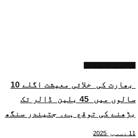
تازہ ترین خبریں
بھارت کی خلائی معیشت اگلے 10
سالوں میں 45 بلین ڈالر تک
بڑھنے کی توقع ہے۔ جتیندر سنگھ
11 دسمبر 2025