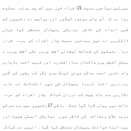
میںتین سیاحوں سمیت 21افراد خون میں لت پت ہوئے۔ معلوم
ہوا ہے کہ آس پاس موجود لوگوں اور پولیس نے زخمیوں کو
طبی امداد کی خاطر نزدیکی ہسپتال منتقل کیا جہاں
ڈاکٹروں نے تین سیاحوں سمیت چار افراد کو مردہ قرار
دیا۔ متوفین کی شناخت لیشائی آشش پری، نکی آشش پری، ،
ہیتل آشیش پری ساکنان مہاراشٹریہ اور فہیم احمد بڈیاری
ولد نذیر احمد ساکن سوئی ٹینگ سری نگر کے بطور کی گئی
ہے۔دریں اثنا ٹروما ہسپتال کی سپر انٹنڈنٹ نے نامہ
نگاروں سے بات چیت کے دوران کہاکہ چار افراد کو مردہ
حالت میں یہاں لایا گیا جبکہ باقی 17زخمیوں میں سے دس کو
مزید علاج ومعالجہ کی خاطر صورہ میڈیکل انسٹی چیوٹ اور
بون اینڈ جوائنٹ ہسپتال منتقل کیا گیا۔ انہوں نے کہاکہ