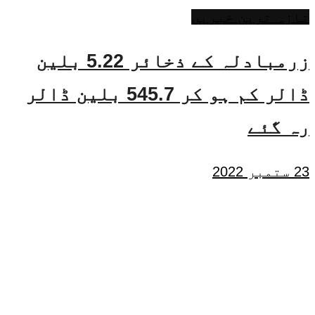
تازہ ترین خبریں
زرمبادلہ کے ذخائر 5.22 بلین
ڈالر کم ہو کر 545.7 بلین ڈالر
رہ گئے
23 ستمبر 2022