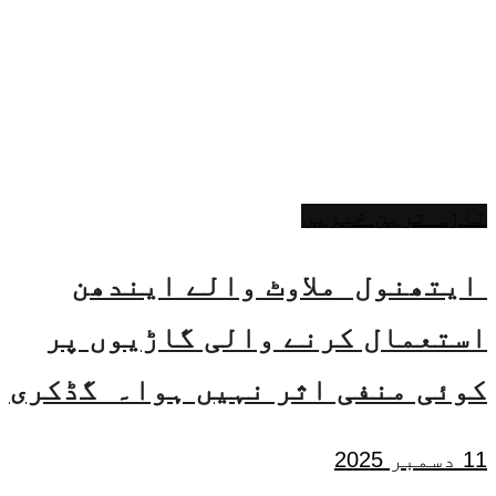
تازہ ترین خبریں
ایتھنول ملاوٹ والے ایندھن
استعمال کرنے والی گاڑیوں پر
کوئی منفی اثر نہیں ہوا۔ گڈکری
11 دسمبر 2025