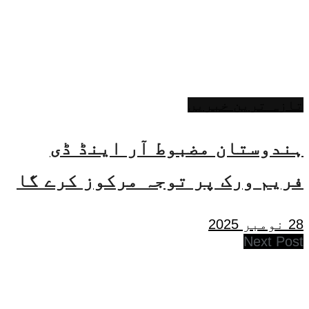
تازہ ترین خبریں
ہندوستان مضبوط آر اینڈ ڈی
فریم ورک پر توجہ مرکوز کرے گا
28 نومبر 2025
Next Post