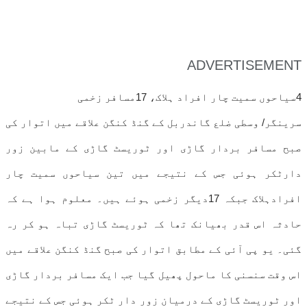
ADVERTISEMENT
4سیاحوں سمیت چار افراد ہلاک، 17مسافر زخمی
سرینگر/ وسطی ضلع گاندربل کے گنڈ کنگن علاقے میں اتوار کی
صبح مسافر بردار گاڑی اور ٹوریسٹ گاڑی کے مابین زور
دارٹکر ہوئی جس کے نتیجے میں تین سیاحوں سمیت چار
افرادہلاک جبکہ 17دیگر زخمی ہوئے ہیں۔ معلوم ہوا ہے کہ
حادثہ اس قدر بھیانک تھا کہ ٹوریسٹ گاڑی تباہ ہو کر رہ
گئی۔ یو پی آئی کے مطابق اتوار کی صبح گنڈ کنگن علاقے میں
اس وقت سنسنی کا ماحول پھیل گیا جب ایک مسافر بردار گاڑی
اور ٹوریسٹ گاڑی کے درمیان زور دار ٹکر ہوئی جس کے نتیجے