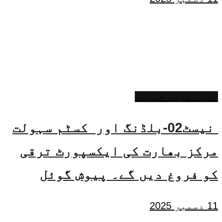
تازہ ترین خبریں
نیسٹ02-بلڈنگ اور کسٹم سہولت
مرکز بھارت کی ایکسپورٹ ترقی
کو فروغ دیں گے۔ پیوش گوئل
11 دسمبر 2025