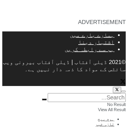
ADVERTISEMENT
ہمارے بارے میں
اشتہار دینا
ہم سے رابطہ کریں
©2021 ڈیلی آفتاب | ڈیلی آفتاب بیرونی ویب
سائٹس کے مواد کا ذمہ دار نہیں ہے۔
No Result
View All Result
ہوم پیج
تازہ خبر