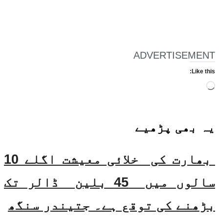
ADVERTISEMENT
Like this:
Loading…
یہ بھی
پڑھیے
بھارت کی خلائی معیشت اگلے 10
سالوں میں 45 بلین ڈالر تک
بڑھنے کی توقع ہے۔ جتیندر سنگھ