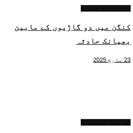
تازہ ترین خبریں
کنگن میں دو گاڑیوں کے مابین
بھیانک حادثہ
23 مارچ 2025
تازہ ترین خبریں