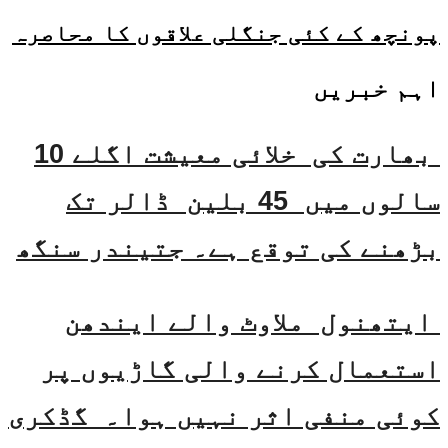
پونچھ کے کئی جنگلی علاقوں کا محاصرہ
اہم خبریں
بھارت کی خلائی معیشت اگلے 10
سالوں میں 45 بلین ڈالر تک
بڑھنے کی توقع ہے۔ جتیندر سنگھ
ایتھنول ملاوٹ والے ایندھن
استعمال کرنے والی گاڑیوں پر
کوئی منفی اثر نہیں ہوا۔ گڈکری