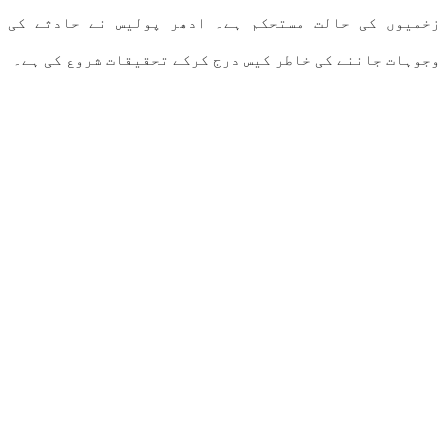
زخمیوں کی حالت مستحکم ہے۔ ادھر پولیس نے حادثے کی
وجوہات جاننے کی خاطر کیس درج کرکے تحقیقات شروع کی ہے۔