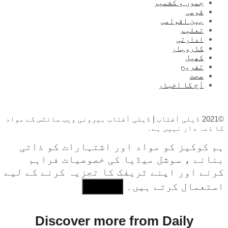
جموں و کشمیر
قومی
بین اقوامی
تعلیم
ادارتی
کاروبار
کھیل
تفریح
صحت
آج کا اخبار
©2021 ڈیلی آفتاب | ڈیلی آفتاب بیرونی ویب سائٹس کے مواد
کا ذمہ دار نہیں ہے۔
ہم کوکیز کو مواد اور اشتہارات کو ذاتی
بنانے ، سوشل میڈیا کی خصوصیات فراہم
کرنے اور اپنے ٹریفک کا تجزیہ کرنے کے لیے
استعمال کرتے ہیں۔
I Agree
Discover more from Daily