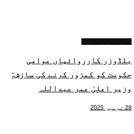
تازہ ترین خبریں
بلڈوزر کارروائیاں عوامی
حکومت کو کمزور کرنے کی سازش:
وزیر اعلیٰ عمر عبداللہ
28 نومبر 2025