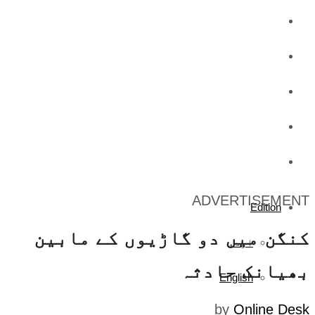
کاروبار
کھیل
تفریح
صحت
آج کا اخبار
ADVERTISEMENT
Edition
کنگن میں دو گاڑیوں کے مابین
اردو
بھیانک حادثہ
English
by
Online Desk