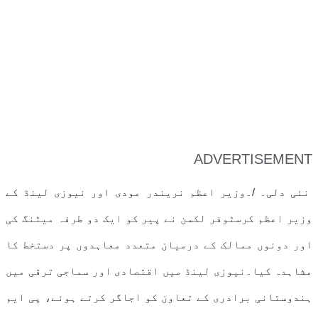
ADVERTISEMENT
نئی دلی۔ /۔وزیر اعظم نریندر مودی اور نیوزی لینڈ کے
وزیر اعظم کرسٹوفر لکسن نے پیر کو ایک دو طرفہ میٹنگ کی
اور دونوں ممالک کے درمیان متعدد معاہدوں پر دستخط کا
مشاہدہ کیا۔نیوزی لینڈ میں اقتصادی اور سماجی ترقی میں
ہندوستانی برادری کے تعاون کو اجاگر کرتے ہوئے، پی ایم