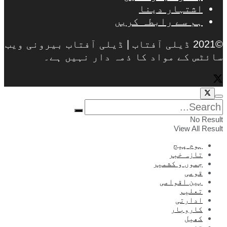
اشتہار دینا
ہم سے رابطہ کریں
©2021 ڈیلی آفتاب | ڈیلی آفتاب بیرونی ویب
سائٹس کے مواد کا ذمہ دار نہیں ہے۔
No Result
View All Result
ہوم پیج
تازہ خبر
جموں و کشمیر
قومی
بین اقوامی
تعلیم
ادارتی
کاروبار
کھیل