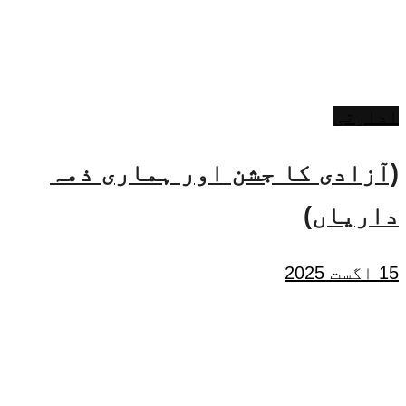
ادارتی
(آزادی کا جشن اور ہماری ذمہ
داریاں)
15 اگست 2025