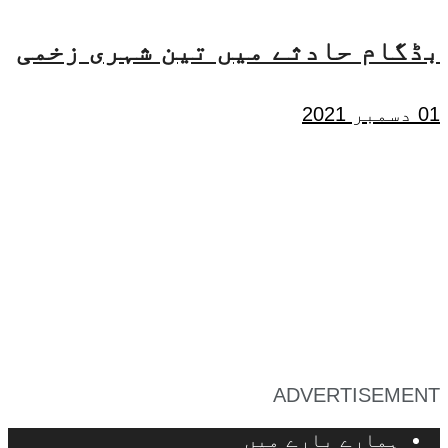
بڈگام حادثے میں تین شہری زخمی
01 دسمبر 2021
ADVERTISEMENT
ہمارے بارے میں