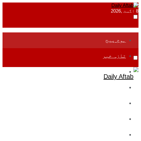
8 اگست ,2026
ہوم پیج
تازہ خبر
جموں و کشمیر
قومی
بین اقوامی
تعلیم
ادارتی