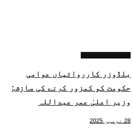
تازہ ترین خبریں
بلڈوزر کارروائیاں عوامی
حکومت کو کمزور کرنے کی سازش:
وزیر اعلیٰ عمر عبداللہ
28 نومبر 2025