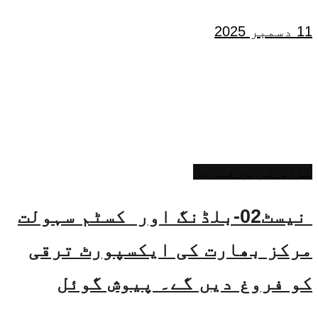
11 دسمبر 2025
تازہ ترین خبریں
نیسٹ02-بلڈنگ اور کسٹم سہولت
مرکز بھارت کی ایکسپورٹ ترقی
کو فروغ دیں گے۔ پیوش گوئل