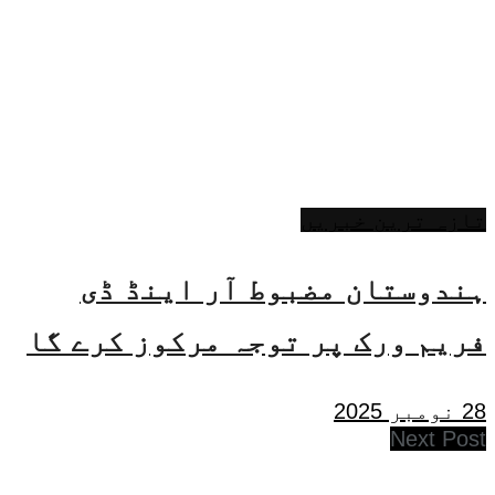
تازہ ترین خبریں
ہندوستان مضبوط آر اینڈ ڈی
فریم ورک پر توجہ مرکوز کرے گا
28 نومبر 2025
Next Post