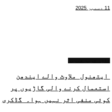
11 دسمبر 2025
تازہ ترین خبریں
ایتھنول ملاوٹ والے ایندھن
استعمال کرنے والی گاڑیوں پر
کوئی منفی اثر نہیں ہوا۔ گڈکری