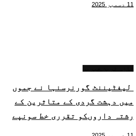
11 دسمبر 2025
تازہ ترین خبریں
لیفٹیننٹ گورنرسنہا نے جموں
میں دہشت گردی کے متاثرین کے
رشتہ داروںکو تقرری خط سونپے
11 دسمبر 2025