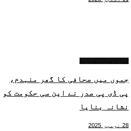
تازہ ترین خبریں
جموں میں صحافی کا گھر منہدم،
پی ڈی پی صدر نے این سی حکومت کو
نشانہ بنایا
28 نومبر 2025