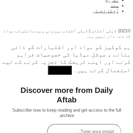
تفریح
صحت
آج کا اخبار
©2021 ڈیلی آفتاب | ڈیلی آفتاب بیرونی ویب سائٹس کے مواد
کا ذمہ دار نہیں ہے۔
ہم کوکیز کو مواد اور اشتہارات کو ذاتی
بنانے ، سوشل میڈیا کی خصوصیات فراہم
کرنے اور اپنے ٹریفک کا تجزیہ کرنے کے لیے
استعمال کرتے ہیں۔
I Agree
Discover more from Daily
Aftab
Subscribe now to keep reading and get access to the full
archive.
Type