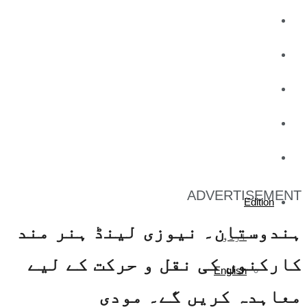
کاروبار
کھیل
تفریح
صحت
آج کا اخبار
ADVERTISEMENT
Edition
ہندوستان۔ نیوزی لینڈ ہنر مند
اردو
کارکنوں کی نقل و حرکت کے لیے
English
معاہدہ کریں گے۔ مودی