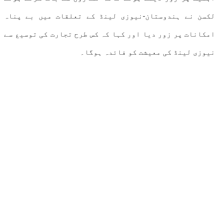
لکسن نے ہندوستان-نیوزی لینڈ کے تعلقات میں بے پناہ
امکانات پر زور دیا اور کہا کہ کس طرح تجارت کی توسیع سے
نیوزی لینڈ کی معیشت کو فائدہ ہوگا۔