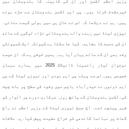
وزیر اعظم لکسن اور ان کی کابینہ کا ہندوستان میں
خیرمقدم کرتا ہوں۔ پی ایم لکسن ہندوستان سے جڑے ہوئے
ہیں۔ ہم نے دیکھا کہ اس نے حال ہی میں ہولی کیسے منائی۔
نیوزی لینڈ میں رہنے والے ہندوستانی نژاد لوگوں کے ساتھ
ان کی محبت کا مشاہدہ کیا جا سکتا ہے کیونکہ ایک کمیونٹی
وفد بھی ان کے ساتھ یہاں آیا ہے۔ ہمیں خوشی ہے کہ ان جیسے
نوجوان لیڈر رائسینا ڈائیلاگ 2025 میں ہمارے مہمان
خصوصی ہیں۔اس سے پہلے پی ایم مودی اور نیوزی لینڈ کے پی
ایم دونوں نے حیدرآباد ہاؤس میں وفود کی سطح پر بات چیت
کی۔لکسن ہندوستان کے پانچ روزہ سرکاری دورے پر اتوار کو
شہر پہنچے تھے۔ آج صبح نیوزی لینڈ کے وزیر اعظم نے راج
گھاٹ پر مہاتما گاندھی کو خراج عقیدت پیش کیا۔یہ ملاقات
دو طرفہ تعلقات کو بڑھانے کے لیے بڑھتے ہوئے دباؤ کے