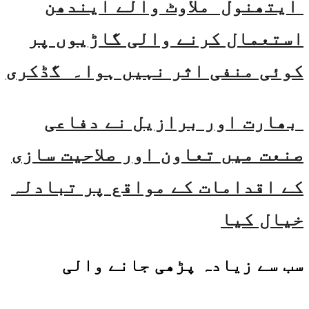
ایتھنول ملاوٹ والے ایندھن
استعمال کرنے والی گاڑیوں پر
کوئی منفی اثر نہیں ہوا۔ گڈکری
بھارت اور برازیل نے دفاعی
صنعت میں تعاون اور صلاحیت سازی
کے اقدامات کے مواقع پر تبادلہ
خیال کیا
سب سے زیادہ پڑھی جانے والی