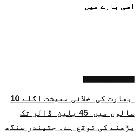
اسی
بارے میں
تازہ ترین خبریں
بھارت کی خلائی معیشت اگلے 10
سالوں میں 45 بلین ڈالر تک
بڑھنے کی توقع ہے۔ جتیندر سنگھ