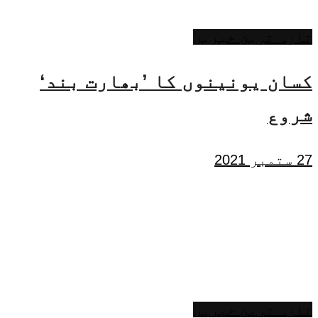
تازہ ترین خبریں
کسان یونینوں کا ’بھارت بند‘
شروع
27 ستمبر 2021
تازہ ترین خبریں