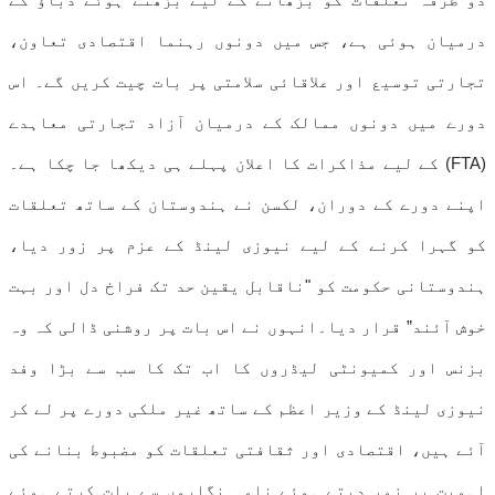
درمیان ہوئی ہے، جس میں دونوں رہنما اقتصادی تعاون،
تجارتی توسیع اور علاقائی سلامتی پر بات چیت کریں گے۔ اس
دورے میں دونوں ممالک کے درمیان آزاد تجارتی معاہدے
(FTA) کے لیے مذاکرات کا اعلان پہلے ہی دیکھا جا چکا ہے۔
اپنے دورے کے دوران، لکسن نے ہندوستان کے ساتھ تعلقات
کو گہرا کرنے کے لیے نیوزی لینڈ کے عزم پر زور دیا،
ہندوستانی حکومت کو "ناقابل یقین حد تک فراخ دل اور بہت
خوش آئند” قرار دیا۔انہوں نے اس بات پر روشنی ڈالی کہ وہ
بزنس اور کمیونٹی لیڈروں کا اب تک کا سب سے بڑا وفد
نیوزی لینڈ کے وزیر اعظم کے ساتھ غیر ملکی دورے پر لے کر
آئے ہیں، اقتصادی اور ثقافتی تعلقات کو مضبوط بنانے کی
اہمیت پر زور دیتے ہوئے نامہ نگاروں سے بات کرتے ہوئے