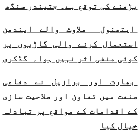
بڑھنے کی توقع ہے۔ جتیندر سنگھ
ایتھنول ملاوٹ والے ایندھن
استعمال کرنے والی گاڑیوں پر
کوئی منفی اثر نہیں ہوا۔ گڈکری
بھارت اور برازیل نے دفاعی
صنعت میں تعاون اور صلاحیت سازی
کے اقدامات کے مواقع پر تبادلہ
خیال کیا