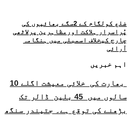
ضلع کولگام کے 2سگے بھائیوں کی
پُراسرار ہلاکت اورمظاہرین پرلاٹھی
چارج کیخلاف اسمبلی میں ہنگامہ
آرائی
اہم خبریں
بھارت کی خلائی معیشت اگلے 10
سالوں میں 45 بلین ڈالر تک
بڑھنے کی توقع ہے۔ جتیندر سنگھ