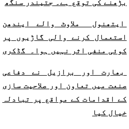
بڑھنے کی توقع ہے۔ جتیندر سنگھ
ایتھنول ملاوٹ والے ایندھن
استعمال کرنے والی گاڑیوں پر
کوئی منفی اثر نہیں ہوا۔ گڈکری
بھارت اور برازیل نے دفاعی
صنعت میں تعاون اور صلاحیت سازی
کے اقدامات کے مواقع پر تبادلہ
خیال کیا