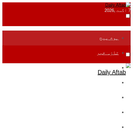
7 اگست ,2026
ہوم پیج
تازہ خبر
جموں و کشمیر
قومی
بین اقوامی
تعلیم
ادارتی