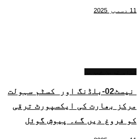
11 دسمبر 2025
تازہ ترین خبریں
نیسٹ02-بلڈنگ اور کسٹم سہولت
مرکز بھارت کی ایکسپورٹ ترقی
کو فروغ دیں گے۔ پیوش گوئل