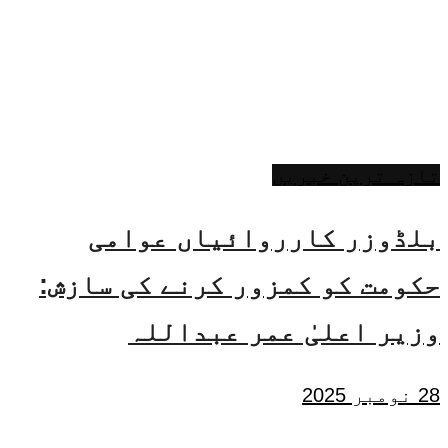
تازہ ترین خبریں
بلڈوزر کارروائیاں عوامی
حکومت کو کمزور کرنے کی سازش:
وزیر اعلیٰ عمر عبداللہ
28 نومبر 2025