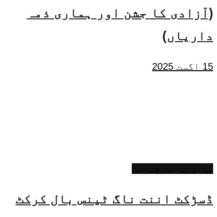
(آزادی کا جشن اور ہماری ذمہ
داریاں)
15 اگست 2025
تازہ ترین خبریں
ڈسڑکٹ اننت ناگ ٹینس بال کرکٹ