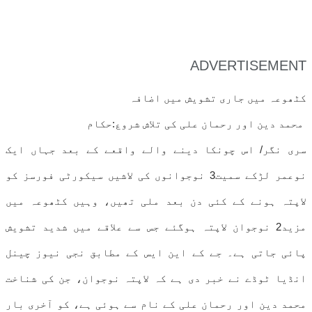
ADVERTISEMENT
کٹھوعہ میں جاری تشویش میں اضافہ
محمد دین اور رحمان علی کی تلاش شروع:حکام
سری نگر/ اس چونکا دینے والے واقعے کے بعد جہاں ایک
نوعمر لڑکے سمیت3 نوجوانوں کی لاشیں سیکورٹی فورسز کو
لاپتہ ہونے کے کئی دن بعد ملی تھیں، وہیں کٹھوعہ میں
مزید2 نوجوان لاپتہ ہوگئے جس سے علاقے میں شدید تشویش
پائی جاتی ہے۔ جے کے این ایس کے مطابق نجی نیوز چینل
انڈیا ٹوڈے نے خبر دی ہے کہ لاپتہ نوجوان، جن کی شناخت
محمد دین اور رحمان علی کے نام سے ہوئی ہے، کو آخری بار