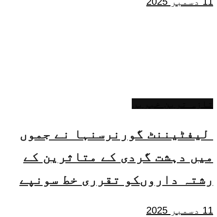
11 دسمبر 2025
تازہ ترین خبریں
لیفٹیننٹ گورنرسنہا نے جموں
میں دہشت گردی کے متاثرین کے
رشتہ داروںکو تقرری خط سونپے
11 دسمبر 2025