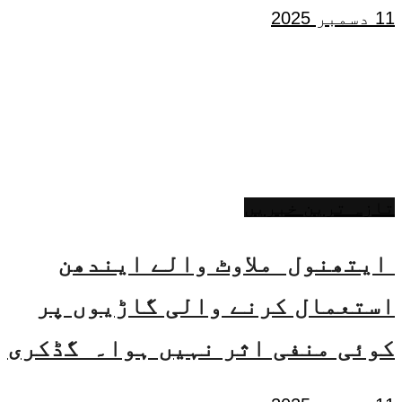
11 دسمبر 2025
تازہ ترین خبریں
ایتھنول ملاوٹ والے ایندھن
استعمال کرنے والی گاڑیوں پر
کوئی منفی اثر نہیں ہوا۔ گڈکری