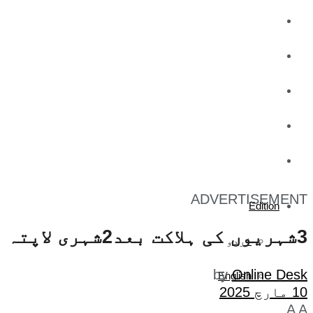
کاروبار
کھیل
تفریح
صحت
آج کا اخبار
ADVERTISEMENT
Edition
3شہریوں کی ہلاکت بعد2شہری لاپتہ
اردو
by
Online Desk
English
10 مارچ 2025
A
A