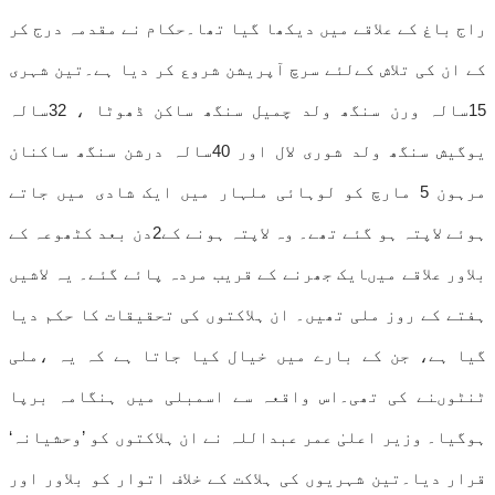
راج باغ کے علاقے میں دیکھا گیا تھا۔حکام نے مقدمہ درج کر
کے ان کی تلاش کےلئے سرچ آپریشن شروع کر دیا ہے۔تین شہری
15سالہ ورن سنگھ ولد چمیل سنگھ ساکن ڈھوٹا ، 32سالہ
یوگیش سنگھ ولد شوری لال اور 40سالہ درشن سنگھ ساکنان
مرہون 5 مارچ کو لوہائی ملہار میں ایک شادی میں جاتے
ہوئے لاپتہ ہو گئے تھے۔ وہ لاپتہ ہونے کے2دن بعد کٹھوعہ کے
بلاور علاقے میںایک جھرنے کے قریب مردہ پائے گئے۔ یہ لاشیں
ہفتے کے روز ملی تھیں۔ ان ہلاکتوں کی تحقیقات کا حکم دیا
گیا ہے، جن کے بارے میں خیال کیا جاتا ہے کہ یہ ،ملی
ٹنٹوںنے کی تھی۔اس واقعہ سے اسمبلی میں ہنگامہ برپا
ہوگیا۔ وزیر اعلیٰ عمر عبداللہ نے ان ہلاکتوں کو ’وحشیانہ‘
قرار دیا۔تین شہریوں کی ہلاکت کے خلاف اتوار کو بلاور اور