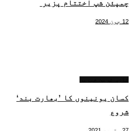
چمپئن شپ اختتام پزیر
12 جون 2024
تازہ ترین خبریں
کسان یونینوں کا ’بھارت بند‘
شروع
27 ستمبر 2021