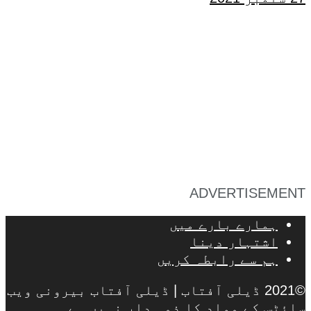
ADVERTISEMENT
ہمارے بارے میں
اشتہار دینا
ہم سے رابطہ کریں
©2021 ڈیلی آفتاب | ڈیلی آفتاب بیرونی ویب
سائٹس کے مواد کا ذمہ دار نہیں ہے۔