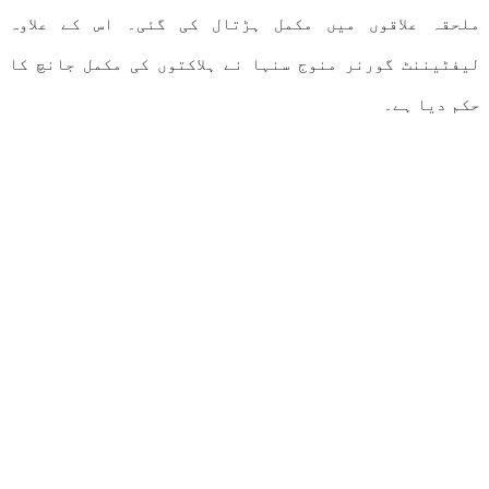
ملحقہ علاقوں میں مکمل ہڑتال کی گئی۔ اس کے علاوہ
لیفٹیننٹ گورنر منوج سنہا نے ہلاکتوں کی مکمل جانچ کا
حکم دیا ہے۔