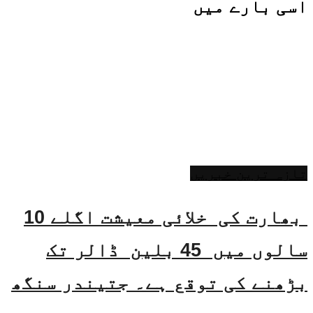
اسی
بارے میں
تازہ ترین خبریں
بھارت کی خلائی معیشت اگلے 10
سالوں میں 45 بلین ڈالر تک
بڑھنے کی توقع ہے۔ جتیندر سنگھ