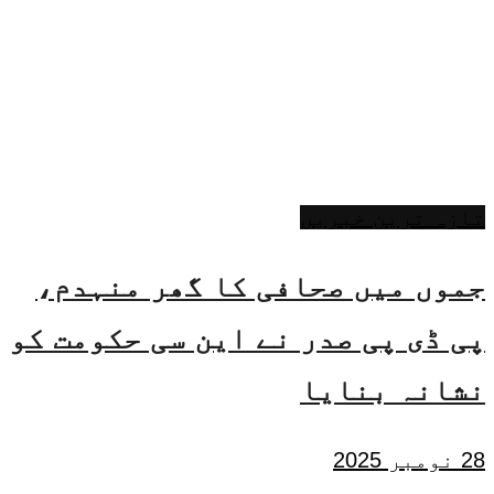
تازہ ترین خبریں
جموں میں صحافی کا گھر منہدم،
پی ڈی پی صدر نے این سی حکومت کو
نشانہ بنایا
28 نومبر 2025