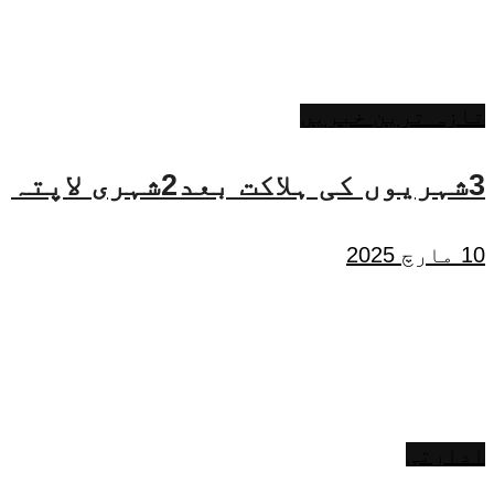
تازہ ترین خبریں
3شہریوں کی ہلاکت بعد2شہری لاپتہ
10 مارچ 2025
ادارتی