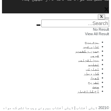
No Result
View All Result
ہوم پیج
تازہ خبر
جموں و کشمیر
قومی
بین اقوامی
تعلیم
ادارتی
کاروبار
کھیل
تفریح
صحت
آج کا اخبار
©2021 ڈیلی آفتاب | ڈیلی آفتاب بیرونی ویب سائٹس کے مواد