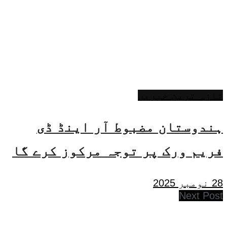
تازہ ترین خبریں
ہندوستان مضبوط آر اینڈ ڈی
فریم ورک پر توجہ مرکوز کرے گا
28 نومبر 2025
Next Post