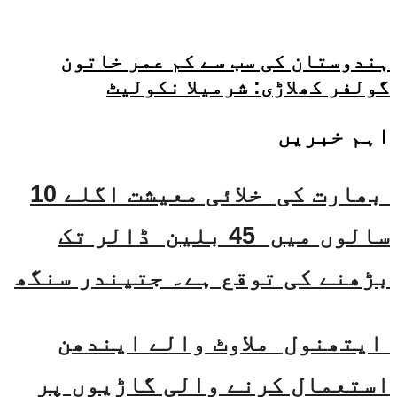
ہندوستان کی سب سے کم عمر خاتون
گولفر کھلاڑی: شرمیلا نکولیٹ
اہم خبریں
بھارت کی خلائی معیشت اگلے 10
سالوں میں 45 بلین ڈالر تک
بڑھنے کی توقع ہے۔ جتیندر سنگھ
ایتھنول ملاوٹ والے ایندھن
استعمال کرنے والی گاڑیوں پر