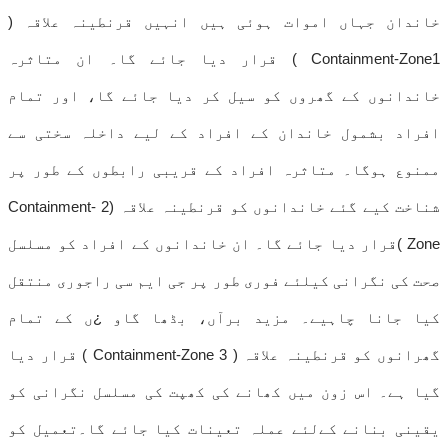
خاندان جہاں اموات ہوئی ہیں انہیں قرنطینہ علاقہ (
Containment-Zone1 ) قرار دیا جائے گا۔ ان متاثرہ
خاندانوں کے گھروں کو سیل کر دیا جائے گا، اور تمام
افراد بشمول خاندان کے افراد کے لیے داخلہ سختی سے
ممنوع ہوگا۔ متاثرہ افراد کے قریبی رابطوں کے طور پر
شناخت کیے گئے خاندانوں کو قرنطینہ علاقہ (2 Containment-
Zone )قرار دیا جائے گا۔ ان خاندانوں کے افراد کو مسلسل
صحت کی نگرانی کیلئے فوری طور پر جی ایم سی راجوری منتقل
کیا جانا چاہیے۔ مزید برآں، بڈھا گاو ¿ں کے تمام
گھرانوں کو قرنطینہ علاقہ ( 3 Containment-Zone ) قرار دیا
گیا ہے۔ اس زون میں کھانے کی کھپت کی مسلسل نگرانی کو
یقینی بنانے کےلئے عملہ تعینات کیا جائے گا۔تعمیل کو