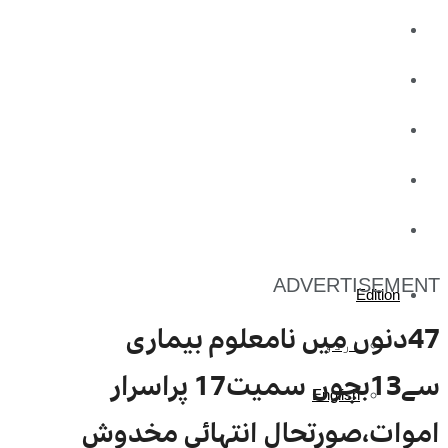
کاروبار
کھیل
تفریح
صحت
آج کا اخبار
ADVERTISEMENT
Edition
47دنوں میں نامعلوم بیماری
اردو
سے13بچوں سمیت17 پراسرار
English
اموات،صورتحال انتہائی مخدوش