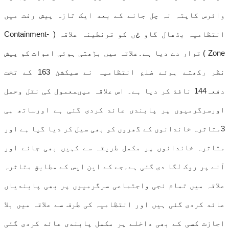
وائرس کاپتہ نہ چل جانے کے بعد ایک تازہ پیش رفت میں
انتظامیہ بڈھال گاو ¿ں کو قرنطینہ علاقہ ( Containment-
Zone ) قرار دے دیا ہے۔علاقہ میں بڑھتی ہوئی اموات کو پیش
نظر رکھتے ہوئے ضلع انتظامیہ نے سیکشن 163 کے تخت
دفعہ144 نافذ کر دیا ہے۔ اس علاقہ میںمعمول کی نقل وحمل
اورسرگرمیوں پر پابندی عائد کردی گئی ہے اورساتھ ہی
3متاثرہ خاندانوں کے گھروں کو بھی سیل کر دیا گیا ہے اور
متاثرہ خاندانوں پر مکمل طریقہ سے کہیں بھی جانے اور
آنے پر روک لگا دی گئی ہے۔جے کے این ایس کے مطابق متاثرہ
علاقہ میں تمام نجی واجتماعی سرگرمیوں پر بھی پابندیاں
عائد کردی گئی ہیں اور انتظامیہ کی طرف سے علاقہ میں بلا
اجازت کسی کے بھی داخلے پر مکمل پابندی عائد کردی گئی