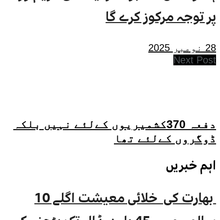
پر توجہ مرکوز کرے گا
28 نومبر 2025
Next Post
دفعہ 370کشمیریوں کےلئے نہیں بلکہ
ڈوگروں کےلئے تھا
اہم خبریں
بھارت کی خلائی معیشت اگلے 10