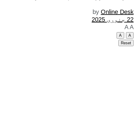
by
Online Desk
22 جنوری 2025
A
A
A
A
Reset