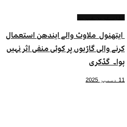
تازہ ترین خبریں
ایتھنول ملاوٹ والے ایندھن استعمال
کرنے والی گاڑیوں پر کوئی منفی اثر نہیں
ہوا۔ گڈکری
11 دسمبر 2025