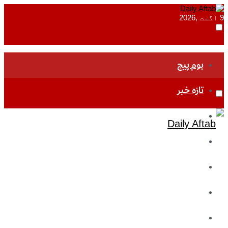
9 اگست ,2026
ہوم پیج
تازہ خبر
جموں و کشمیر
قومی
بین اقوامی
تعلیم
ادارتی