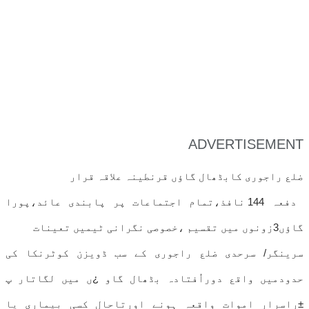
ADVERTISEMENT
ضلع راجوری کابڈھال گاﺅں قرنطینہ علاقہ قرار
دفعہ 144 نافذ،تمام اجتماعات پر پابندی عائد،پورا
گاﺅں3زونوں میں تقسیم ،خصوصی نگرانی ٹیمیں تعینات
سرینگر/ سرحدی ضلع راجوری کے سب ڈویزن کوٹرنکا کی
حدودمیں واقع دوراُفتادہ بڈھال گاو ¿ں میں لگاتار پ
±راسرار اموات واقعہ ہونے اورتاحال کسی بیماری یا