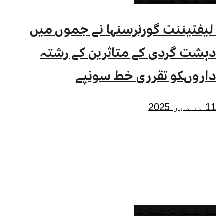
لیفٹیننٹ گورنرسنہا نے جموں میں
دہشت گردی کے متاثرین کے رشتہ
داروںکو تقرری خط سونپے
11 دسمبر 2025
تازہ ترین خبریں