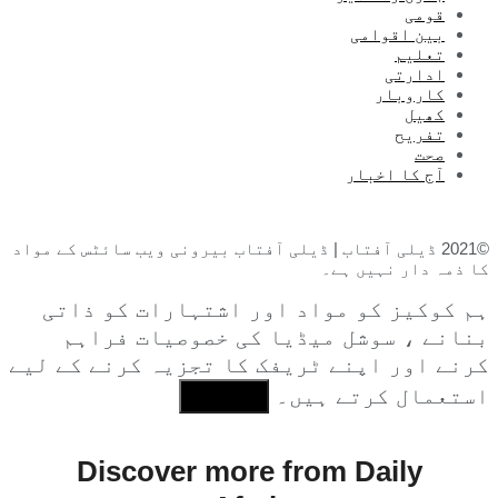
قومی
بین اقوامی
تعلیم
ادارتی
کاروبار
کھیل
تفریح
صحت
آج کا اخبار
©2021 ڈیلی آفتاب | ڈیلی آفتاب بیرونی ویب سائٹس کے مواد
کا ذمہ دار نہیں ہے۔
ہم کوکیز کو مواد اور اشتہارات کو ذاتی
بنانے ، سوشل میڈیا کی خصوصیات فراہم
کرنے اور اپنے ٹریفک کا تجزیہ کرنے کے لیے
استعمال کرتے ہیں۔
I Agree
Discover more from Daily