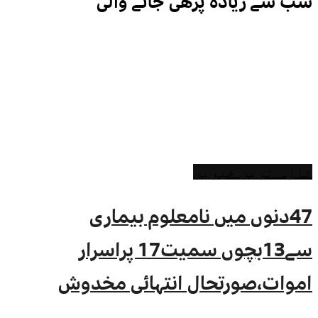
سب سے زیادہ پڑھی جانے والی
تازہ ترین خبریں
47دنوں میں نامعلوم بیماری
سے13بچوں سمیت17 پراسرار
اموات،صورتحال انتہائی مخدوش