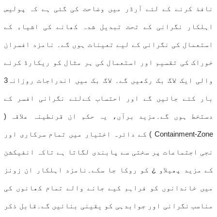
نافذ کرنے کے لئے آرڈر میں وضاحت کی گئی ہے کہ پولیس
اہلکار نگرانی کے تحت تبدیل شدہ کھانے کی اشیاء کے
استعمال کی نگرانی کے لیے تعینات ہوں گے۔ نامزد افسران
خوراک کی تقسیم اور استعمال کی ہر مثال کو ریکارڈ کرنے
والی ایک لاگ بک رکھیں گے۔ لاگ بک میں اندراجات روزانہ3
بار کئے جائیں گے اور احتساب کےلئے نگرانی افسر کے
دستخط ہوں گے۔مزید برآں، یہ حکم ان قرنطینہ علاقہ (
Containment-Zone ) کے دائرہ اختیار میں تمام سرکاری اور
نجی اجتماعات پر سختی سے پابندی لگاتا ہے تاکہ انفیکشن
کے مزید پھیلاو ¿ کو روکا جا سکے۔نامزد اہلکار ان زونز
میں خاندانوں کو فراہم کیے جانے والے تمام کھانوں کی
مناسب نگرانی اور جوابدہی کو یقینی بنائیں گے۔قابل ذکر