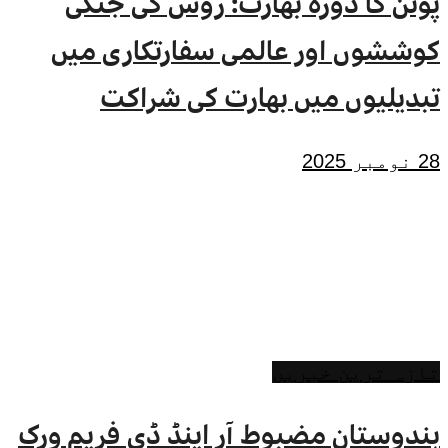
پوتن کا دورہ بھارت: روس کی جنگی
کوششوں اور عالمی سفارتکاری میں
تبدیلیوں میں بھارت کی شراکت
28 نومبر 2025
تازہ ترین خبریں
ہندوستان مضبوط آر اینڈ ڈی فریم ورک