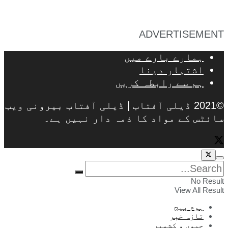
ADVERTISEMENT
ہمارے بارے میں
اشتہار دینا
ہم سے رابطہ کریں
©2021 ڈیلی آفتاب | ڈیلی آفتاب بیرونی ویب
سائٹس کے مواد کا ذمہ دار نہیں ہے۔
No Result
View All Result
ہوم پیج
تازہ خبر
جموں و کشمیر