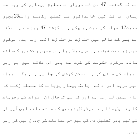
ہے کہ گذشتہ 47 دن کے دوران نامعلوم بیماری کی وجہ سے
یہاں اب تک تین خاندانوں سے تعلق رکھنے والے13بچوں
سمیت17افراد کی موت ہو چکی ہے۔ گزشتہ47 روز سے یہ علاقہ
بے بسی کے عالم میں جنازے پر جنازے اٹھا رہا ہے، لوگوں
میں زبردست خوف و ہراس پھیلا ہوا ہے۔ جموں و کشمیر کےساتھ
ساتھ مرکزی حکومت کی طرف سے بھی اس علاقے میں ہو رہی
اموات کی جانچ کی ہر ممکن کوشش کی جارہی ہے، مگر اموات
نیز مزید افراد کے اچانک بیمار پڑجانے کا سلسلہ رُکنے کا
نام نہیں لے رہا ہے اور نہ ہی تاحال ان اموات کی وجوہات
کا پتہ چل سکا ہے۔ میڈیکل ٹیموں کے ساتھ ساتھ ایس آیی ٹی
کی ٹیم بھی تشکیل دی گی ہیں جو معاملے کی چھان بین کر رہی
ہیں۔