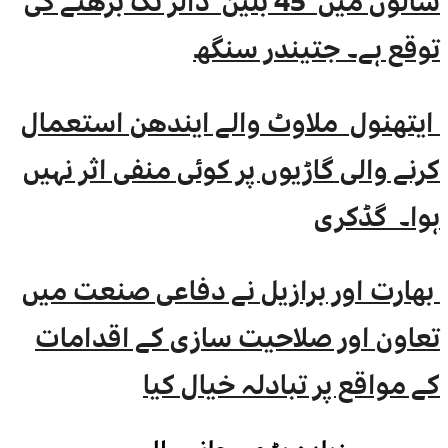
سالوں میں 45 بلین ڈالر تک بڑھنے کی
توقع ہے۔ جتیندر سنگھ
ایتھنول ملاوٹ والے ایندھن استعمال
کرنے والی گاڑیوں پر کوئی منفی اثر نہیں
ہوا۔ گڈکری
بھارت اور برازیل نے دفاعی صنعت میں
تعاون اور صلاحیت سازی کے اقدامات
کے مواقع پر تبادلہ خیال کیا