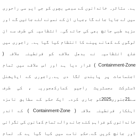
ہے۔ متاثرہ خاندانوں کے سبھی بچوں کو جی ایم سی راحوری
میں لے جایا جائے گا ،جہاں ان کے نمونے لئے جائیں گے اور
مزید طبی جانچ بھی کی جائے گی۔ انتظامیہ کی طرف سے ان
لوگوں کے کھانے پینے کا انتظام کیا گیا ہے۔ راجوری میں
ضلع انتظامیہ نے بدھل علاقے کو قرنطینہ علاقہ (
Containment-Zone ) قرار دیا ہے اور اس علاقے میں تمام
اجتماعات پر پابندی لگا دی ہے۔راجوری کے ایڈیشنل
ڈسٹرکٹ مجسٹریٹ راجیو کمارکھجوریہ ، کی طرف
سے21جنوری2025کو جاری کردہ ایک حکم کے مطابق نامزد
اہلکار قرنطینہ علاقہ ( Containment-Zone ) کے اندر
خاندانوں کو فراہم کئے جانے والے تمام کھانوں کی نگرانی
اور جانچ کریں گے۔حکم نامے میں کہا گیا ہے کہ تمام