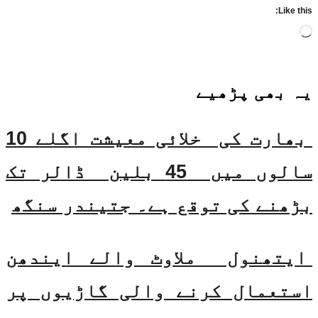
Like this:
Loading…
یہ بھی
پڑھیے
بھارت کی خلائی معیشت اگلے 10
سالوں میں 45 بلین ڈالر تک
بڑھنے کی توقع ہے۔ جتیندر سنگھ
ایتھنول ملاوٹ والے ایندھن
استعمال کرنے والی گاڑیوں پر