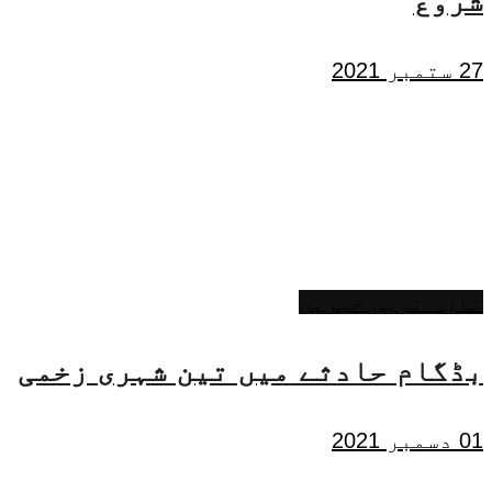
شروع
27 ستمبر 2021
تازہ ترین خبریں
بڈگام حادثے میں تین شہری زخمی
01 دسمبر 2021