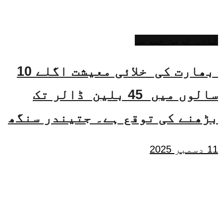
تازہ ترین خبریں
بھارت کی خلائی معیشت اگلے 10
سالوں میں 45 بلین ڈالر تک
بڑھنے کی توقع ہے۔ جتیندر سنگھ
11 دسمبر 2025