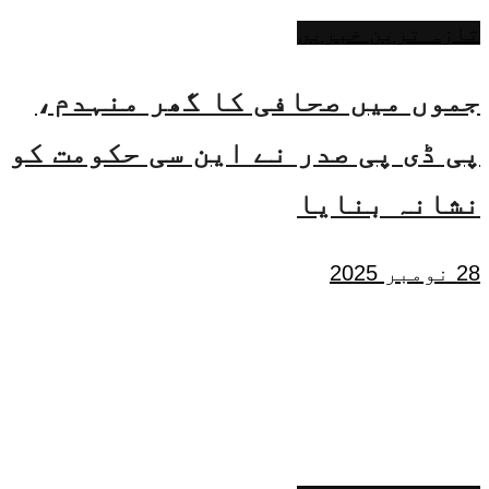
تازہ ترین خبریں
جموں میں صحافی کا گھر منہدم،
پی ڈی پی صدر نے این سی حکومت کو
نشانہ بنایا
28 نومبر 2025