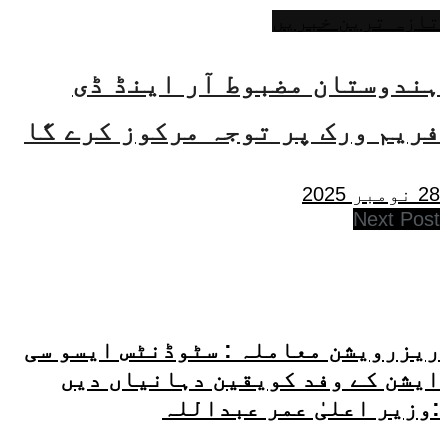
تازہ ترین خبریں
ہندوستان مضبوط آر اینڈ ڈی
فریم ورک پر توجہ مرکوز کرے گا
28 نومبر 2025
Next Post
ریزرویشن معاملہ : سٹوڈنٹس ایسو سی
ایشن کے وفد کویقین دہانیاں دیں
:وزیر اعلیٰ عمر عبداللہ