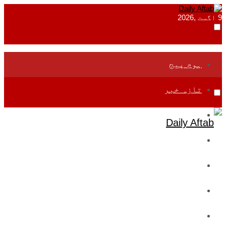
9 اگست ,2026
ہوم پیج
تازہ خبر
جموں و کشمیر
قومی
بین اقوامی
تعلیم
ادارتی