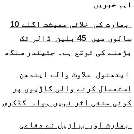
اہم خبریں
بھارت کی خلائی معیشت اگلے 10
سالوں میں 45 بلین ڈالر تک
بڑھنے کی توقع ہے۔ جتیندر سنگھ
ایتھنول ملاوٹ والے ایندھن
استعمال کرنے والی گاڑیوں پر
کوئی منفی اثر نہیں ہوا۔ گڈکری
بھارت اور برازیل نے دفاعی