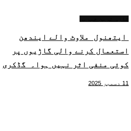
تازہ ترین خبریں
ایتھنول ملاوٹ والے ایندھن
استعمال کرنے والی گاڑیوں پر
کوئی منفی اثر نہیں ہوا۔ گڈکری
11 دسمبر 2025