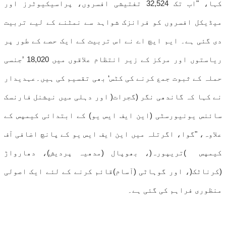
کہا، "اب تک 32,524 تفتیشی افسروں، پراسیکیوٹرز اور
میڈیکل افسروں کو فرانزک شواہد سے نمٹنے کے لیے تربیت
دی گئی ہے۔ ایم ایچ اے نے اس تربیت کے ایک حصے کے طور پر
ریاستوں اور مرکز کے زیر انتظام علاقوں میں 18,020 ’جنسی
حملہ کے ثبوت جمع کرنے کی کٹس‘ بھی تقسیم کی ہیں۔عہدیدار
نے کہا کہ گاندھی نگر (گجرات( اور دہلی میں نیشنل فارنسک
سائنس یونیورسٹی (این ایف ایس یو) کے ابتدائی کیمپس کے
علاوہ، "گوا، اگرتلہ میں این ایف ایس یو کے پانچ اضافی آف
کیمپس )تریپورہ(، بھوپال (مدھیہ پردیش)، دھارواڑ
(کرناٹک(، اور گوہاٹی (آسام)قائم کرنے کے لئے ایک اصولی
منظوری فراہم کی گئی ہے۔