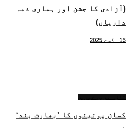
(آزادی کا جشن اور ہماری ذمہ
داریاں)
15 اگست 2025
تازہ ترین خبریں
کسان یونینوں کا ’بھارت بند‘