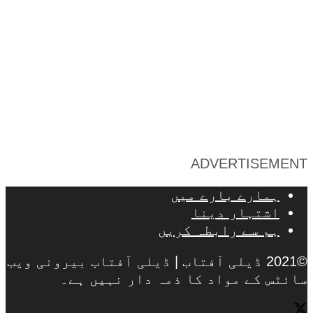
ADVERTISEMENT
ہمارے بارے میں
اشتہار دینا
ہم سے رابطہ کریں
©2021 ڈیلی آفتاب | ڈیلی آفتاب بیرونی ویب
سائٹس کے مواد کا ذمہ دار نہیں ہے۔