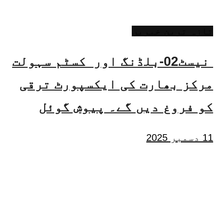
تازہ ترین خبریں
نیسٹ02-بلڈنگ اور کسٹم سہولت
مرکز بھارت کی ایکسپورٹ ترقی
کو فروغ دیں گے۔ پیوش گوئل
11 دسمبر 2025