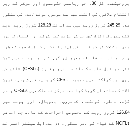
پروجیکٹس، کل 30، جو ریاستی حکومتوں اور مرکز کے زیر
انتظام علاقوں کی انتظامیہ سے موصول ہوئے تھے، کل منظور
شدہ 245.29 کروڑ روپے میں سے اب تک 128.28 کروڑ روپے دیے
گئے ہیں۔فرانزک تجزیہ کو مزید تیز کرنے اور لیبارٹریوں
میں بیک لاگ کو کم کرنے کی اپنی کوششوں کے ایک حصے کے طور
پر، وزارت داخلہ نے بھوپال، گوہاٹی اور پونے میں تین
نئی سینٹرل فارنسک سائنسز لیبارٹریز (CFSLs) قائم کی
ہیں اور کولکتہ میں موجودہ CFSL کو جدید ترین جدید ترین
آلات کے ساتھ اپ گریڈ کیا ہے۔ مرکز نے ملک میں CFSLs چندی
گڑھ، دہلی، کولکتہ، کامروپ، بھوپال، اور پونے میں
126.84 کروڑ روپے کے مجموعی اخراجات کے ساتھ چھ اضافی
NCFLs کے قیام کو بھی منظوری دی ہے۔ایک سینئر افسر نے