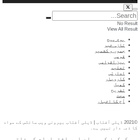
No Result
View All Result
ہوم پیج
تازہ خبر
جموں و کشمیر
قومی
بین اقوامی
تعلیم
ادارتی
کاروبار
کھیل
تفریح
صحت
آج کا اخبار
©2021 ڈیلی آفتاب | ڈیلی آفتاب بیرونی ویب سائٹس کے مواد
کا ذمہ دار نہیں ہے۔
ہم کوکیز کو مواد اور اشتہارات کو ذاتی