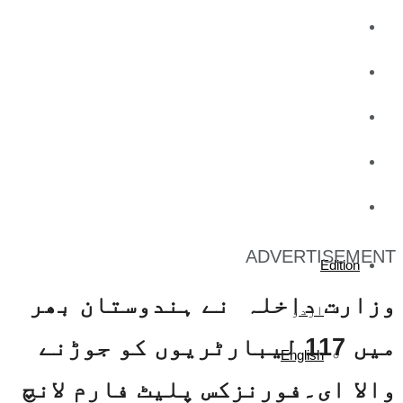
کاروبار
کھیل
تفریح
صحت
آج کا اخبار
ADVERTISEMENT
Edition
وزارت داخلہ نے ہندوستان بھر
اردو
میں 117 لیبارٹریوں کو جوڑنے
English
والا ای۔فورنزکس پلیٹ فارم لانچ