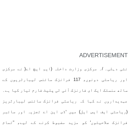
ADVERTISEMENT
نئی دہلی۔ /۔ مرکزی وزارت داخلہ (ایم ایچ اے( نے مرکزی
اور ریاستی دونوں، 117 فرانزک سائنس لیبارٹریوں کے
ساتھ منسلک ایک ای فارنزک آئی ٹی پلیٹ فارم تیار کیا ہے۔
عہدیداروں نے کہا کہ ریاستی فرانزک سائنس لیبارٹریز
(ریاستی ایف ایس ایل) میں ‘ڈی این اے تجزیہ اور سائبر
فرانزک صلاحیتوں’ کو مزید مضبوط کرنے کے لیے، "تمام