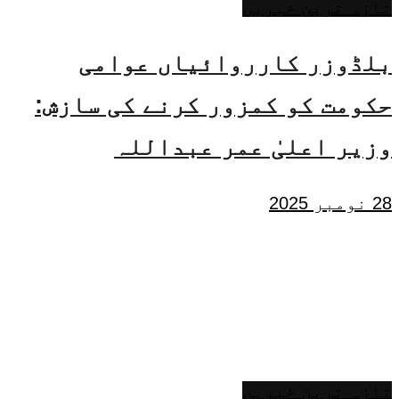
تازہ ترین خبریں
بلڈوزر کارروائیاں عوامی
حکومت کو کمزور کرنے کی سازش:
وزیر اعلیٰ عمر عبداللہ
28 نومبر 2025
تازہ ترین خبریں