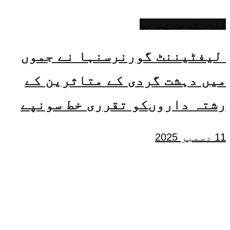
تازہ ترین خبریں
لیفٹیننٹ گورنرسنہا نے جموں
میں دہشت گردی کے متاثرین کے
رشتہ داروںکو تقرری خط سونپے
11 دسمبر 2025