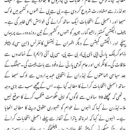
ہولڈرز سے مشاورت شروع کر دی ہے۔ بی جے پی نے جموں و کشمیر میں لوک
سبھا اور اسمبلی کے انتخابات ایک ساتھ کرانے کی خواہش بھی ظاہر کی ہے۔
چیف الیکشن کمشنر راجیو کمار، جو پیر کو جموں و کشمیر کے تین روزہ دورے پر یہاں
پہنچے اور الیکشن کمیشن کے دیگر افسران نے نیشنل کانفرنس (این سی)، پیپلز
ڈیموکریٹک پارٹی (پی ڈی پی)، بی جے پی، سی پی آئی (ایم) کے نمائندوں سے
ملاقات کی۔ کانگریس اور عام آدمی پارٹی نے وفود سے بات چیت کی۔میٹنگ کے
بعد سیاسی جماعتوں کے لیڈران نے انتخابی عہدیداروں سے لوک سبھا کے
ساتھ اسمبلی انتخابات کرانے کا مطالبہ کیا ہے۔ اس کے پیچھے سب سے بڑی وجہ
یہ تھی کہ پچھلے 10 سالوں سے لوگوں کو اپنی حکومت منتخب کرنے کا موقع نہیں
ملا۔لیڈرن نے کہا کہ انہوں نے عوام کو جمہوری حقوق دینے کا مطالبہ اٹھایا
ہے۔ انہوں نے کہا کہ امرناتھ یاترا کے آغاز سے پہلے اسمبلی انتخابات کرائے
جائیں، تاکہ سیکورٹی کے پیش نظر حالات مزید چیلنجنگ نہ بن جائیں۔ ریاست میں