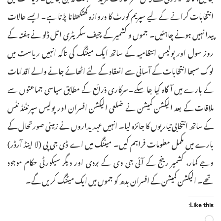
انتخابات کرانے کے لیے سپریم کورٹ کا دروازہ کھٹکھٹانا پڑتا ہے۔ ایسے حالات
پیدا نہیں ہونے چاہئیں۔ جموں و کشمیر کے چیف سکریٹری اتل ڈلو نے ہفتہ کے
روز سول اور پولیس انتظامیہ کے ساتھ ایک میٹنگ کی تاکہ انہیں ریاست میں
لوک سبھا انتخابات کے آسانی سے انعقاد کے لئے اٹھائے جانے والے اقدامات
کے بارے میں آگاہ کیا جا سکے۔سرکاری ذرائع کے مطابق سیاسی جماعتوں سے
ملاقات کے بعد الیکشن کمیشن نے ضلعی الیکشن افسران اور پولیس سپرنٹنڈنٹس
کے ساتھ انتخابی تیاریوں کا جائزہ لیا۔ انہیں عہدیداروں نے زمینی صورتحال کے
بارے میں مکمل معلومات فراہم کیں۔ میٹنگ میں اے ڈی جی پی (لا اینڈ آرڈر)
وجے کمار، کشمیر رینج کے آئی جی وی کے بردی اور دیگر سیکورٹی حکام موجود
تھے۔ الیکشن کمیشن کے افسران بدھ کو جموں میں ایک میٹنگ کریں گے۔
Like this: