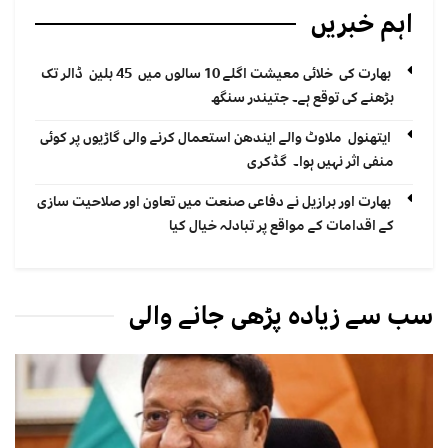
اہم خبریں
بھارت کی خلائی معیشت اگلے 10 سالوں میں 45 بلین ڈالر تک
بڑھنے کی توقع ہے۔ جتیندر سنگھ
ایتھنول ملاوٹ والے ایندھن استعمال کرنے والی گاڑیوں پر کوئی
منفی اثر نہیں ہوا۔ گڈکری
بھارت اور برازیل نے دفاعی صنعت میں تعاون اور صلاحیت سازی
کے اقدامات کے مواقع پر تبادلہ خیال کیا
سب سے زیادہ پڑھی جانے والی