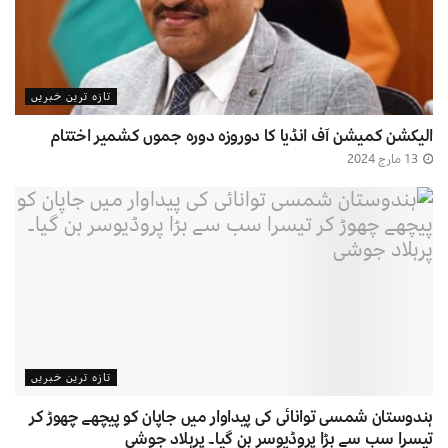
تازہ ترین خبریں
الیکشن کمیشن آف انڈیا کا دوروزہ دورہ جموں کشمیر اختتام
13 مارچ 2024
تازہ ترین خبریں
ہندوستان شمسی توانائی کی پیداوار میں جاپان کو پیچھے چھوڑ کر
تیسرا سب سے بڑا پروڈیوسر بن گیا۔ پرہلاد جوشی