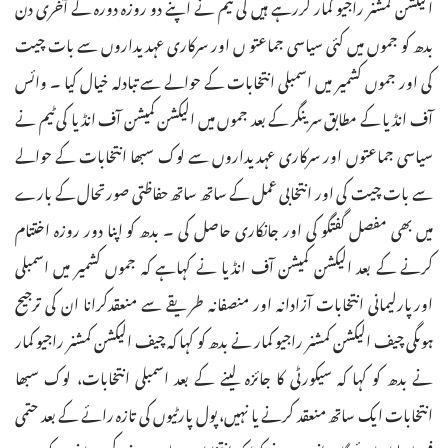
الیکشن کمشنر راجیو کمار کررہے ہیں کی ٹیم نے اپنے دو روزہ دورہ کے آخری دن
بدھ کو جموں میں کئی سیاسی جماعتو ں اور سرکاری عہدیداروں سے بات چیت
کی اور جموں کشمیر میں اسمبلی انتخابات کے حوالے سے تبادلہ خیال کیا ۔ وائس
آف انڈیا کے مطابق سرینگر کے بعد جموں میں الیکشن کمیشن آف انڈیا کی ٹیم نے
سیاسی جماعتوں اور سرکاری عہدیداروں سے لوک سبھا انتخابات کے حوالے
سے بات چیت کی اور انتخابی عمل کے ساتھ ساتھ حفاظتی صورتحال کے بارے
میں بھی مفصل گفتگو کی اور جانکاری حاصل کی ۔ بدھ کو اپنا دور روزہ اختتام
کرنے کے بعد الیکشن کمیشن آف انڈیا نے کہاہے کہ جموں کشمیر میں اسمبلی
اورپارلیمانی انتخابات آزادانہ اور منصفانہ طریقے سے منعقدکرانا ان کی ترجیح
ہوںگی چیف الیکشن کمشنر راجیو کمار نے بدھ کو کہا کہ چیف الیکشن کمشنر راجیو کمار
نے بدھ کو کہا کہ سیکورٹی کا جائزہ لینے کے بعد اسمبلی انتخابات، لوک سبھا
انتخابات ایک ساتھ منعقد کرنے یا نہیں، پول پارٹیوں کی تازہ رائے کے بعد حتمی