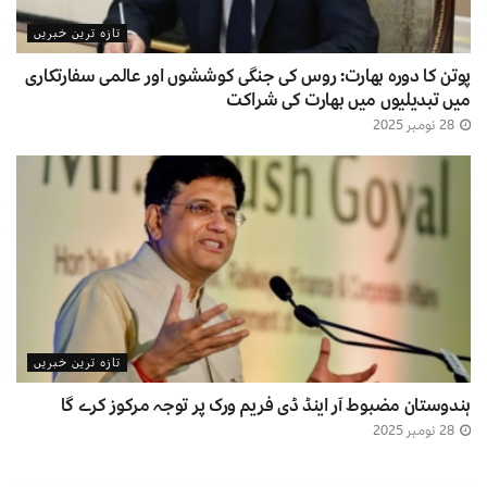
تازہ ترین خبریں
پوتن کا دورہ بھارت: روس کی جنگی کوششوں اور عالمی سفارتکاری
میں تبدیلیوں میں بھارت کی شراکت
28 نومبر 2025
تازہ ترین خبریں
ہندوستان مضبوط آر اینڈ ڈی فریم ورک پر توجہ مرکوز کرے گا
28 نومبر 2025