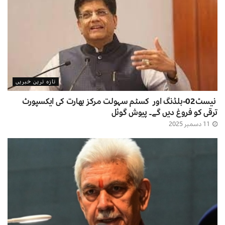
تازہ ترین خبریں
نیسٹ02-بلڈنگ اور کسٹم سہولت مرکز بھارت کی ایکسپورٹ
ترقی کو فروغ دیں گے۔ پیوش گوئل
11 دسمبر 2025