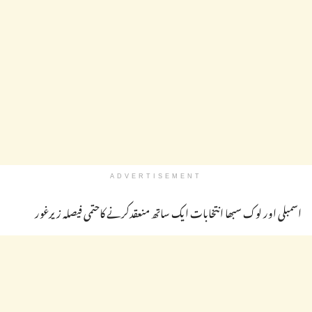
ADVERTISEMENT
اسمبلی اور لوک سبھا انتخابات ایک ساتھ منعقدکرنے کاحتمی فیصلہ زیرغور