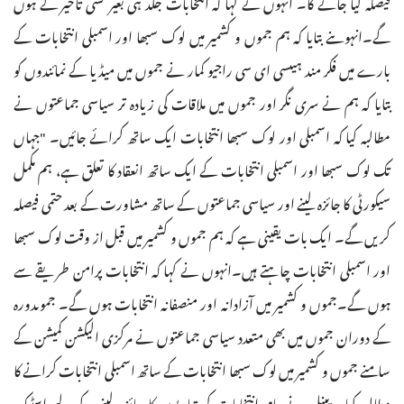
فیصلہ لیا جائے گا۔ انہوں نے کہا کہ انتخابات جلد ہی بغیر کسی تاخیر کے ہوں
گے۔انہوںنے بتایا کہ ہم جموں و کشمیر میں لوک سبھا اور اسمبلی انتخابات کے
بارے میں فکر مند ہیںسی ای سی راجیو کمار نے جموں میں میڈیا کے نمائندوں کو
بتایا کہ ہم نے سری نگر اور جموں میں ملاقات کی زیادہ تر سیاسی جماعتوں نے
مطالبہ کیا کہ اسمبلی اور لوک سبھا انتخابات ایک ساتھ کرائے جائیں۔ "جہاں
تک لوک سبھا اور اسمبلی انتخابات کے ایک ساتھ انعقاد کا تعلق ہے، ہم مکمل
سیکورٹی کا جائزہ لینے اور سیاسی جماعتوں کے ساتھ مشاورت کے بعد حتمی فیصلہ
کریں گے۔ ایک بات یقینی ہے کہ ہم جموں و کشمیر میں قبل از وقت لوک سبھا
اور اسمبلی انتخابات چاہتے ہیں۔انہوں نے کہا کہ انتخابات پرامن طریقے سے
ہوں گے۔جموں و کشمیر میں آزادانہ اور منصفانہ انتخابات ہوں گے۔ جموںدورہ
کے دوران جموں میں بھی متعدد سیاسی جماعتوں نے مرکزی الیکشن کمیشن کے
سامنے جموں و کشمیر میں لوک سبھا انتخابات کے ساتھ اسمبلی انتخابات کرانے کا
مطالبہ کیا۔ پینل نے عام انتخابات کی تیاریوں کا جائزہ لینے کے لیے اسٹیک