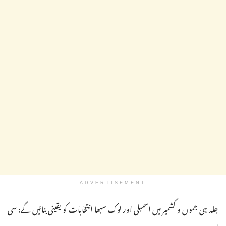
ADVERTISEMENT
جلد ہی جموں و کشمیر میں اسمبلی اور لوک سبھا انتخابات کو یقینی بنائیں گے: سی