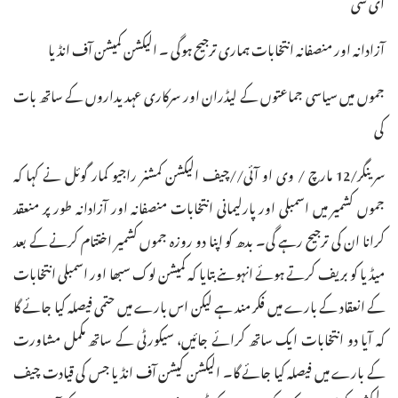
ای سی
آزادانہ اور منصفانہ انتخابات ہماری ترجیح ہوگی ۔ الیکشن کمیشن آف انڈیا
جموں میں سیاسی جماعتوں کے لیڈران اور سرکاری عہدیداروں کے ساتھ بات
کی
سرینگر/12 مارچ / وی او آئی//چیف الیکشن کمشنر راجیو کمار گوئل نے کہا کہ
جموں کشمیر میں اسمبلی اور پارلیمانی انتخابات منصفانہ اور آزادانہ طور پر منعقد
کرانا ان کی ترجیح رہے گی۔ بدھ کو اپنا دو روزہ جموں کشمیر اختتام کرنے کے بعد
میڈیا کو بریف کرتے ہوئے انہوںنے بتایا کہ کمیشن لوک سبھا اور اسمبلی انتخابات
کے انعقاد کے بارے میں فکر مند ہے لیکن اس بارے میں حتمی فیصلہ کیا جائے گا
کہ آیا دو انتخابات ایک ساتھ کرائے جائیں، سیکورٹی کے ساتھ مکمل مشاورت
کے بارے میں فیصلہ کیا جائے گا۔ الیکشن کیشن آف انڈیا جس کی قیادت چیف