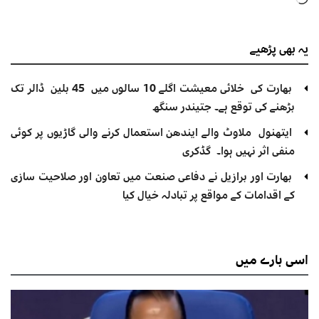
Loading…
یہ بھی
پڑھیے
بھارت کی خلائی معیشت اگلے 10 سالوں میں 45 بلین ڈالر تک
بڑھنے کی توقع ہے۔ جتیندر سنگھ
ایتھنول ملاوٹ والے ایندھن استعمال کرنے والی گاڑیوں پر کوئی
منفی اثر نہیں ہوا۔ گڈکری
بھارت اور برازیل نے دفاعی صنعت میں تعاون اور صلاحیت سازی
کے اقدامات کے مواقع پر تبادلہ خیال کیا
اسی
بارے میں