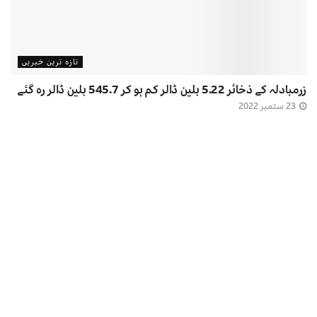
تازہ ترین خبریں
زرمبادلہ کے ذخائر 5.22 بلین ڈالر کم ہو کر 545.7 بلین ڈالر رہ گئے
23 ستمبر 2022