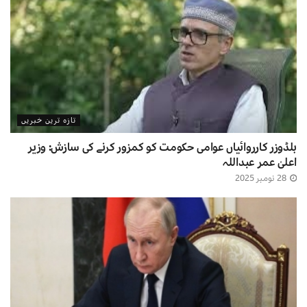
تازہ ترین خبریں
بلڈوزر کارروائیاں عوامی حکومت کو کمزور کرنے کی سازش: وزیر
اعلیٰ عمر عبداللہ
28 نومبر 2025