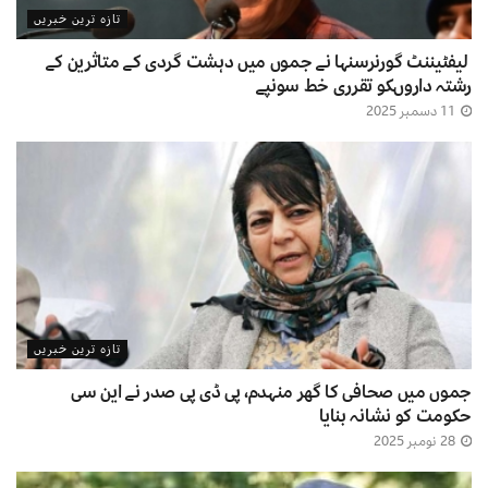
تازہ ترین خبریں
لیفٹیننٹ گورنرسنہا نے جموں میں دہشت گردی کے متاثرین کے
رشتہ داروںکو تقرری خط سونپے
11 دسمبر 2025
تازہ ترین خبریں
جموں میں صحافی کا گھر منہدم، پی ڈی پی صدر نے این سی
حکومت کو نشانہ بنایا
28 نومبر 2025