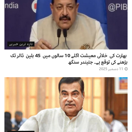
تازہ ترین خبریں
بھارت کی خلائی معیشت اگلے 10 سالوں میں 45 بلین ڈالر تک
بڑھنے کی توقع ہے۔ جتیندر سنگھ
11 دسمبر 2025