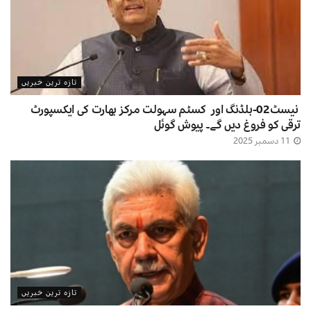
تازہ ترین خبریں
نیسٹ02-بلڈنگ اور کسٹم سہولت مرکز بھارت کی ایکسپورٹ
ترقی کو فروغ دیں گے۔ پیوش گوئل
11 دسمبر 2025
تازہ ترین خبریں