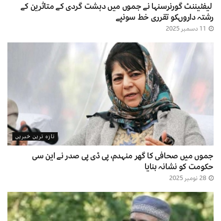
لیفٹیننٹ گورنرسنہا نے جموں میں دہشت گردی کے متاثرین کے
رشتہ داروںکو تقرری خط سونپے
11 دسمبر 2025
تازہ ترین خبریں
جموں میں صحافی کا گھر منہدم، پی ڈی پی صدر نے این سی
حکومت کو نشانہ بنایا
28 نومبر 2025