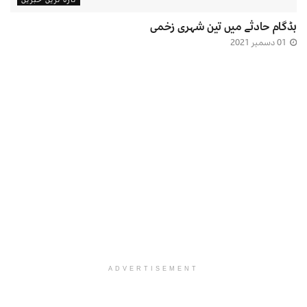
بڈگام حادثے میں تین شہری زخمی
01 دسمبر 2021
ADVERTISEMENT