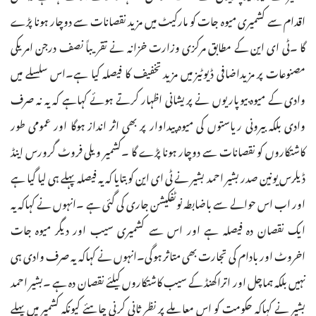
اقدام سے کشمیری میوہ جات کو مارکیٹ میں مزید نقصانات سے دوچار ہونا پڑے
گا ۔ٹی ای این کے مطابق مرکزی وزارت خزانہ نے تقریباً نصف درجن امریکی
مصنوعات پر مزیداضافی ڈیوٹیز میں مزید تخفیف کا فیصلہ کیا ہے۔اس سلسلے میں
وادی کے میوہ بیوپاریوں نے پریشانی اظہار کرتے ہوئے کہاہے کہ یہ نہ صرف
وادی بلکہ بیرونی ریاستوں کی میوہ پیداوار پر بھی اثر انداز ہوگا اور عمومی طور
کاشتکاروں کو نقصانات سے دوچار ہونا پڑے گا ۔کشمیر ویلی فروٹ گرورس اینڈ
ڈیلرس یونین صدر بشیر احمد بشیر نے ٹی ای این کو بتایا کہ یہ فیصلہ پہلے ہی لیا گیا ہے
اور اب اس حوالے سے باضابطہ نوٹفکیشن جاری کی گئی ہے ۔انہوں نے کہاکہ یہ
ایک نقصان دہ فیصلہ ہے اور اس سے کشمیری سیب اور دیگر میوہ جات
اخروٹ اور بادام کی تجارت بھی متاثر ہوگی۔انہوں نے کہاکہ یہ صرف وادی ہی
نہیں بلکہ ہماچل اور اتراکھنڈ کے سیب کاشتکاروں کیلئے نقصان دہ ہے ۔بشیر احمد
بشیر نے کہاکہ حکومت کو اس معاملے پر نظر ثانی کرنی چاہئے کیونکہ کشمیر میں پہلے