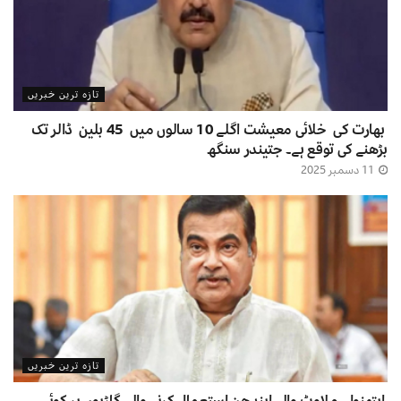
تازہ ترین خبریں
بھارت کی خلائی معیشت اگلے 10 سالوں میں 45 بلین ڈالر تک
بڑھنے کی توقع ہے۔ جتیندر سنگھ
11 دسمبر 2025
تازہ ترین خبریں
ایتھنول ملاوٹ والے ایندھن استعمال کرنے والی گاڑیوں پر کوئی