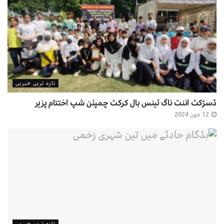
تازہ ترین خبریں
ڈسڑکٹ اننت ناگ ٹینس بال کرکٹ چمپئن شپ اختتام پزیر
12 جون 2024
تازہ ترین خبریں