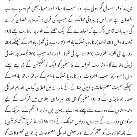
ہی پیداوار امسال کم ہوئی ہے اور سیب کا سائز اور معیار بھی کم ہورہا ہے ۔یہ
نقصان ہے اور اس پر بیرونی ممالک کے سیب کی فری درآمد مزید نقصان کرے
گی۔یہ بات قابل ذکر ہے کہ معاہدے کے ایک حصے کے طور پر، بھارت چنے (10
فیصد)، دال (20 فیصد)، تازہ یا خشک بادام (7 روپے فی کلو)، بادام کے چھلکے (20
روپے فی کلو)، اخروٹ (20 روپے فی کلو) ، اور تازہ سیب (20 فیصد)پر اضافی
ڈیوٹی ہٹائے گا۔وزارت خزانہ نے 5 ستمبر کو ایک نوٹیفکیشن کے ذریعے چنے،
دال (مسور)، سیب، اخروٹ اور تازہ یا خشک بادام کے ساتھ ساتھ بادام کے
چھلکے سمیت مصنوعات پر ڈیوٹی ہٹانے کے بارے میں اعلان کیا۔یہ اقدام امریکی
صدر جو بائیڈن کے 9-10 ستمبر کو جی 20 سربراہی اجلاس میں شرکت کے لیے
ہندوستان کے دورے سے پہلے ہوا ہے۔جون میں وزیر اعظم کے امریکہ کے
سرکاری دورے کے دوران، دونوں ممالک نے WTO (ورلڈ ٹریڈ آرگنائزیشن)
کے چھ تنازعات کو ختم کرنے اور بعض امریکی مصنوعات پر جوابی محصولات کو