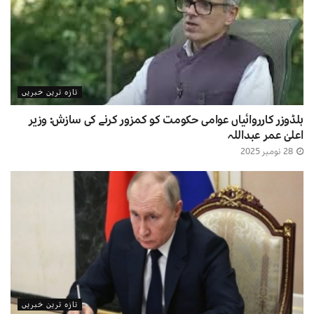
تازہ ترین خبریں
بلڈوزر کارروائیاں عوامی حکومت کو کمزور کرنے کی سازش: وزیر
اعلیٰ عمر عبداللہ
28 نومبر 2025
تازہ ترین خبریں