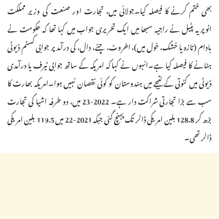
بھی ختم کرنے کا فیصلہ کیا۔جولائی میں، تجارت اور صنعت کی وزیر مملکت
انوپریہ پٹیل نے راجیہ سبھا میں ایک تحریری جواب میں کہا تھا کہ حکومت نے
بادام (تازہ یا خشک، خول میں)، اخروٹ، چنے، دال، کی درآمد پر جوابی کسٹم ڈیوٹی
ہٹانے کا فیصلہ کیا ہے۔انہوں نے کہا کہ امریکہ کے ساتھ جوابی ٹیرف یا درآمدی
ڈیوٹی میں کٹوتی کے نتیجے میں ہندوستان کو کوئی نقصان نہیں ہوا۔امریکہ بھارت کا
سب سے بڑا تجارتی شراکت دار ہے۔ 2022-23 میں، دو طرفہ اشیا کی تجارت
بڑھ کر 128.8 بلین امریکی ڈالر تک پہنچ گئی جبکہ 2021-22 میں 119.5 بلین امریکی
ڈالر تھی۔