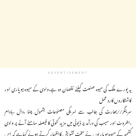
ADVERTISEMENT
یہ پورے ملک کی میوہ صنعت کیلئے نقصان دہ ہے،وادی کے میوہ بیوپاری اور
کاشتکاروں کارد عمل
سرینگر//بھارت کی جانب سے امریکی مصنوعات بشمول چنا ،دال ،بادام
،اخروٹ اور سیب کی درآمد پر ڈیوٹی میں مزید کٹوتی کا فیصلہ سامنے آنے پر وادی
کشمیر کے میوہ بیوپاریوں نے سخت تشویش کااظہار کرتے ہوئے کہاہے کہ اس