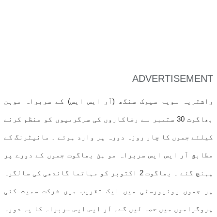
ADVERTISEMENT
راشٹریہ سویم سیوک سنگھ (آر ایس ایس) کے سربراہ موہن
بھاگوت 30 ستمبر سے رضاکاروں کی سرگرمیوں کو منظم کرنے
کیلئے جموں کا چار روزہ دورہ پر وارد ہوئے ۔ مانیٹرنگ کے
مطابق آر ایس ایس سربراہ مو ہن بھاگوت جموں کے دورے پر
پہنچ گئے ۔ بھاگوت 2 اکتوبر کو مہاتما گاندھی کی سالگرہ
پر جموں یونیورسٹی میں ایک تقریب میں شرکت سمیت کئی
پروگراموں میں حصہ لیں گے۔ آر ایس ایس سربراہ کا یہ دورہ