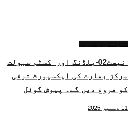
تازہ ترین خبریں
نیسٹ02-بلڈنگ اور کسٹم سہولت
مرکز بھارت کی ایکسپورٹ ترقی
کو فروغ دیں گے۔ پیوش گوئل
11 دسمبر 2025