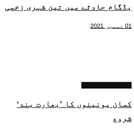
بڈگام حادثے میں تین شہری زخمی
01 دسمبر 2021
تازہ ترین خبریں
کسان یونینوں کا ’بھارت بند‘
شروع