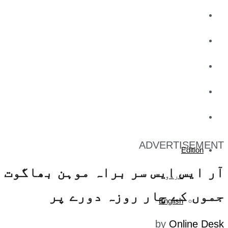
کاروبار
کھیل
تفریح
صحت
آج کا اخبار
ADVERTISEMENT
Edition
آر ایس ایس سر براہ موہن بھاگوت
اردو
جموں کے چار روزہ دورے پر
English
by
Online Desk