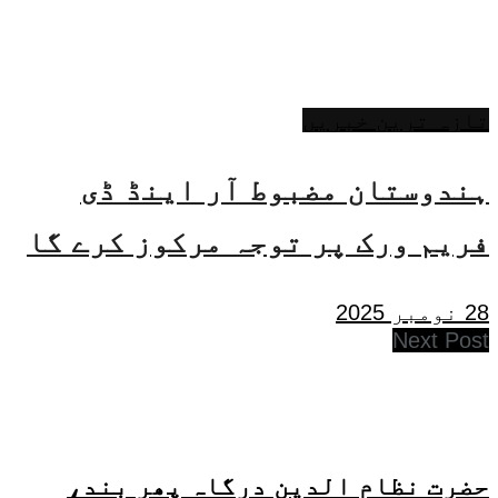
تازہ ترین خبریں
ہندوستان مضبوط آر اینڈ ڈی
فریم ورک پر توجہ مرکوز کرے گا
28 نومبر 2025
Next Post
حضرت نظام الدین درگاہ پھر بند،