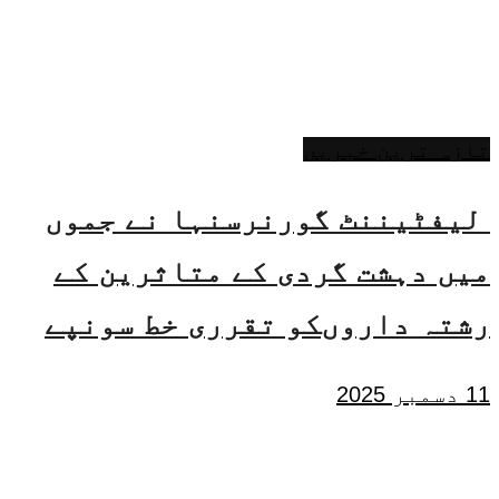
تازہ ترین خبریں
لیفٹیننٹ گورنرسنہا نے جموں
میں دہشت گردی کے متاثرین کے
رشتہ داروںکو تقرری خط سونپے
11 دسمبر 2025