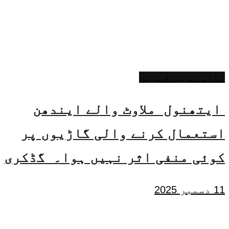
تازہ ترین خبریں
ایتھنول ملاوٹ والے ایندھن
استعمال کرنے والی گاڑیوں پر
کوئی منفی اثر نہیں ہوا۔ گڈکری
11 دسمبر 2025