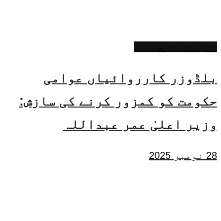
تازہ ترین خبریں
بلڈوزر کارروائیاں عوامی
حکومت کو کمزور کرنے کی سازش:
وزیر اعلیٰ عمر عبداللہ
28 نومبر 2025