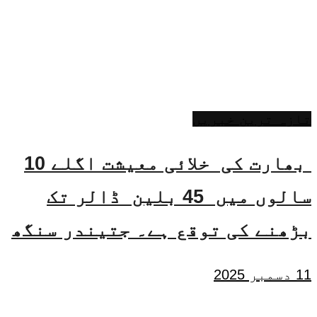
تازہ ترین خبریں
بھارت کی خلائی معیشت اگلے 10
سالوں میں 45 بلین ڈالر تک
بڑھنے کی توقع ہے۔ جتیندر سنگھ
11 دسمبر 2025