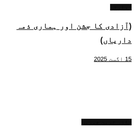
ادارتی
(آزادی کا جشن اور ہماری ذمہ
داریاں)
15 اگست 2025
تازہ ترین خبریں