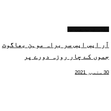
تازہ ترین خبریں
آر ایس ایس سر براہ موہن بھاگوت
جموں کے چار روزہ دورے پر
30 ستمبر 2021