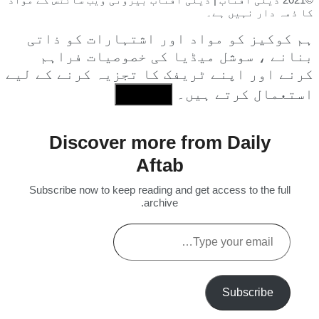
کا ذمہ دار نہیں ہے۔
ہم کوکیز کو مواد اور اشتہارات کو ذاتی
بنانے ، سوشل میڈیا کی خصوصیات فراہم
کرنے اور اپنے ٹریفک کا تجزیہ کرنے کے لیے
استعمال کرتے ہیں۔
I Agree
Discover more from Daily
Aftab
Subscribe now to keep reading and get access to the full
archive.
Type
your
email…
Subscribe