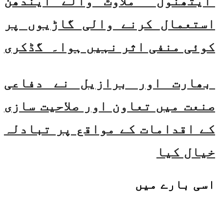
ایتھنول ملاوٹ والے ایندھن
استعمال کرنے والی گاڑیوں پر
کوئی منفی اثر نہیں ہوا۔ گڈکری
بھارت اور برازیل نے دفاعی
صنعت میں تعاون اور صلاحیت سازی
کے اقدامات کے مواقع پر تبادلہ
خیال کیا
اسی
بارے میں