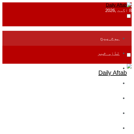
8 اگست ,2026
ہوم پیج
تازہ خبر
جموں و کشمیر
قومی
بین اقوامی
تعلیم
ادارتی