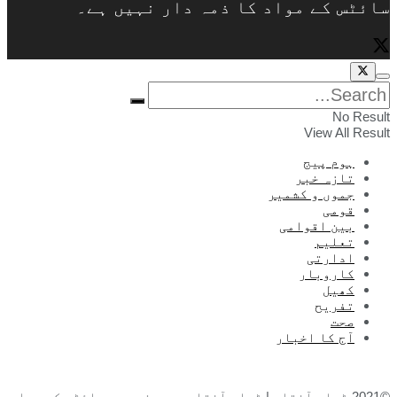
سائٹس کے مواد کا ذمہ دار نہیں ہے۔
No Result
View All Result
ہوم پیج
تازہ خبر
جموں و کشمیر
قومی
بین اقوامی
تعلیم
ادارتی
کاروبار
کھیل
تفریح
صحت
آج کا اخبار
©2021 ڈیلی آفتاب | ڈیلی آفتاب بیرونی ویب سائٹس کے مواد