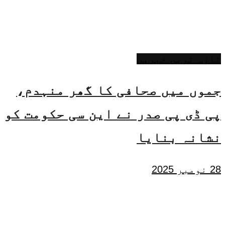
تازہ ترین خبریں
جموں میں صحافی کا گھر منہدم،
پی ڈی پی صدر نے این سی حکومت کو
نشانہ بنایا
28 نومبر 2025