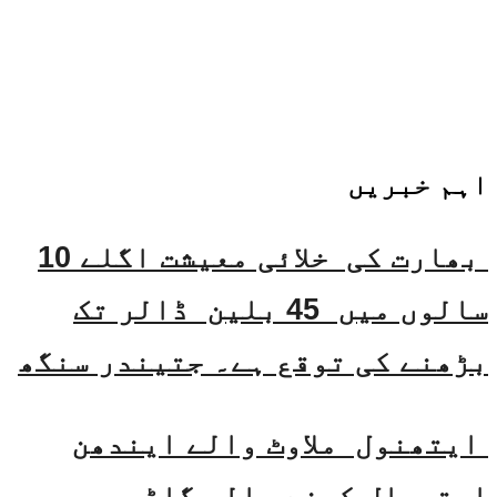
اہم خبریں
بھارت کی خلائی معیشت اگلے 10
سالوں میں 45 بلین ڈالر تک
بڑھنے کی توقع ہے۔ جتیندر سنگھ
ایتھنول ملاوٹ والے ایندھن
استعمال کرنے والی گاڑیوں پر