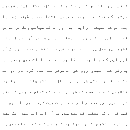
کافی اہم مانا جاتا ہے کیونکہ مرکزی علاقہ اپنی خصوصی
حیثیت کے خاتمے کے بعد اسمبلی انتخابات کی طرف بڑھ رہا
ہے، جو کہ ہمیشہ آر ایس ایس اور اس کے سیاسی ونگ بی جے پی
کے لیے اہم مسئلہ رہا ہے۔حکمراں بی جے پی آر ایس ایس کے
نظریے پر عمل پیرا ہے اور ماضی کے انتخابات کے دوران آر
ایس ایس کے ہزاروں رضاکاروں نے انتخابات میں زعفرانی
پارٹی کے امیدواروں کی خاموشی سے مدد کی۔ ذرائع نے
بتایا کہ روایتی طور پر ہر سال سرسنگھ چلک اور سرکاری
تنظیمی کام کے حصے کے طور پر ملک کے تمام صوبوں کا سفر
کرتے ہیں اور ممتاز افراد سے بات چیت کرتے ہیں۔ انہوں نے
کہا کہ اس کی تشکیل کے بعد سے، یہ آر ایس ایس میں ایک مشق
ہے کہ سرسنگھ چلک اور سرکاری تنظیمی کام کے سلسلے میں ہر