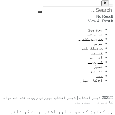
No Result
View All Result
ہوم پیج
تازہ خبر
جموں و کشمیر
قومی
بین اقوامی
تعلیم
ادارتی
کاروبار
کھیل
تفریح
صحت
آج کا اخبار
©2021 ڈیلی آفتاب | ڈیلی آفتاب بیرونی ویب سائٹس کے مواد
کا ذمہ دار نہیں ہے۔
ہم کوکیز کو مواد اور اشتہارات کو ذاتی