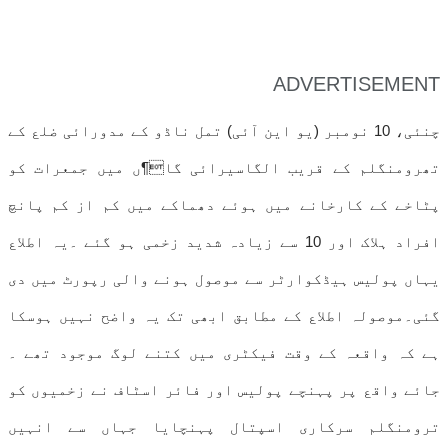
ADVERTISEMENT
چنئی، 10 نومبر (یو این آئی) تمل ناڈو کے مدورائی ضلع کے
تھرومنگلم کے قریب الگاسیرائی گا¶ں میں جمعرات کو
پٹاخے کے کارخانے میں ہوئے دھماکے میں کم از کم پانچ
افراد ہلاک اور 10 سے زیادہ شدید زخمی ہو گئے ۔یہ اطلاع
یہاں پولیس ہیڈکوارٹر سے موصول ہونے والی رپورٹ میں دی
گئی۔موصولہ اطلاع کے مطابق ابھی تک یہ واضح نہیں ہوسکا
ہے کہ واقعہ کے وقت فیکٹری میں کتنے لوگ موجود تھے ۔
جائے واقع پر پہنچے پولیس اور فائر اسٹاف نے زخمیوں کو
ترومنگلم سرکاری اسپتال پہنچایا جہاں سے انہیں