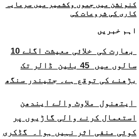
کنونشن میں جموں وکشمیر میں سرمایہ
کاری کی شروعات کی
اہم خبریں
بھارت کی خلائی معیشت اگلے 10
سالوں میں 45 بلین ڈالر تک
بڑھنے کی توقع ہے۔ جتیندر سنگھ
ایتھنول ملاوٹ والے ایندھن
استعمال کرنے والی گاڑیوں پر
کوئی منفی اثر نہیں ہوا۔ گڈکری