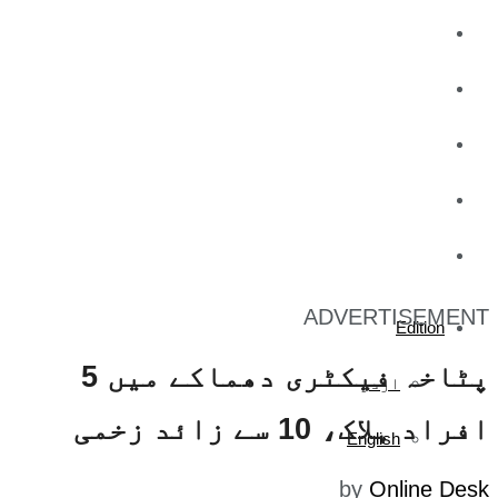
کاروبار
کھیل
تفریح
صحت
آج کا اخبار
ADVERTISEMENT
Edition
پٹاخہ فیکٹری دھماکے میں 5
اردو
افراد ہلاک، 10 سے زائد زخمی
English
by
Online Desk