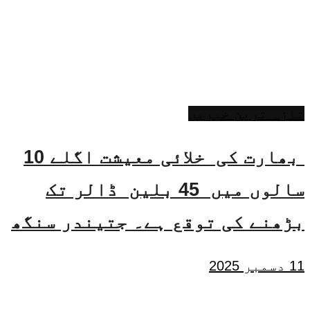
تازہ ترین خبریں
بھارت کی خلائی معیشت اگلے 10
سالوں میں 45 بلین ڈالر تک
بڑھنے کی توقع ہے۔ جتیندر سنگھ
11 دسمبر 2025