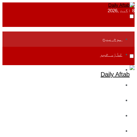
8 اگست ,2026
ہوم پیج
تازہ خبر
جموں و کشمیر
قومی
بین اقوامی
تعلیم
ادارتی