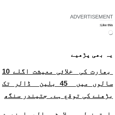
ADVERTISEMENT
Like this:
Loading…
یہ بھی
پڑھیے
بھارت کی خلائی معیشت اگلے 10
سالوں میں 45 بلین ڈالر تک
بڑھنے کی توقع ہے۔ جتیندر سنگھ
ایتھنول ملاوٹ والے ایندھن