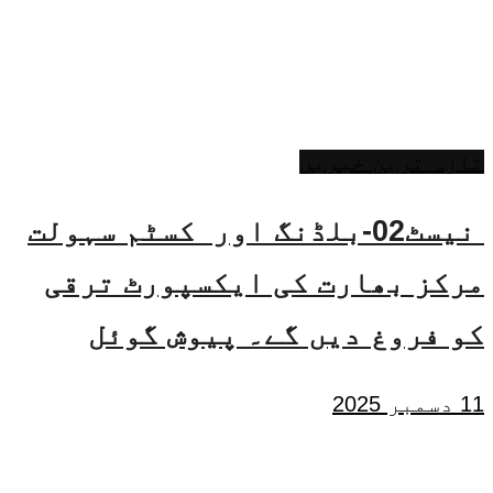
تازہ ترین خبریں
نیسٹ02-بلڈنگ اور کسٹم سہولت
مرکز بھارت کی ایکسپورٹ ترقی
کو فروغ دیں گے۔ پیوش گوئل
11 دسمبر 2025