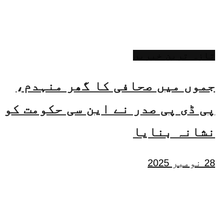
تازہ ترین خبریں
جموں میں صحافی کا گھر منہدم،
پی ڈی پی صدر نے این سی حکومت کو
نشانہ بنایا
28 نومبر 2025