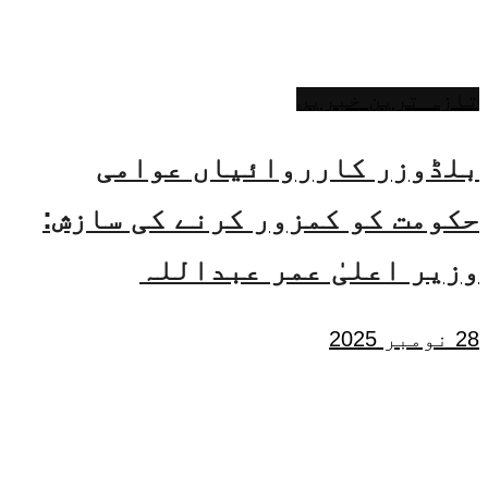
تازہ ترین خبریں
بلڈوزر کارروائیاں عوامی
حکومت کو کمزور کرنے کی سازش:
وزیر اعلیٰ عمر عبداللہ
28 نومبر 2025