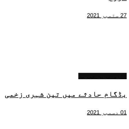
27 ستمبر 2021
تازہ ترین خبریں
بڈگام حادثے میں تین شہری زخمی
01 دسمبر 2021