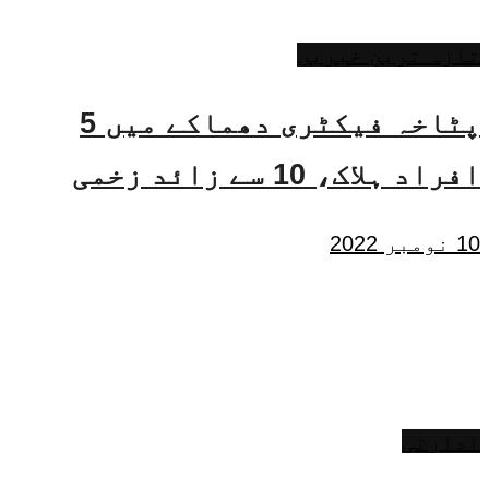
تازہ ترین خبریں
پٹاخہ فیکٹری دھماکے میں 5
افراد ہلاک، 10 سے زائد زخمی
10 نومبر 2022
ادارتی