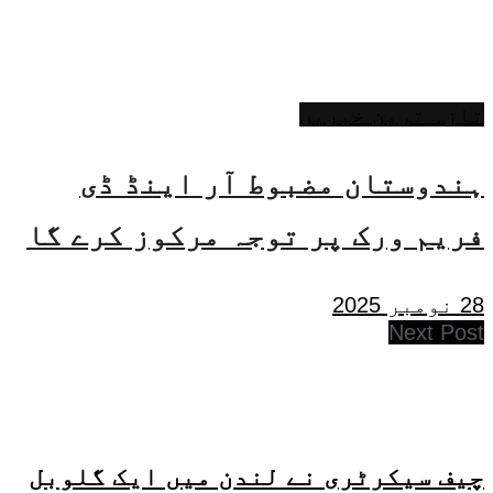
تازہ ترین خبریں
ہندوستان مضبوط آر اینڈ ڈی
فریم ورک پر توجہ مرکوز کرے گا
28 نومبر 2025
Next Post
چیف سیکرٹری نے لندن میں ایک گلوبل