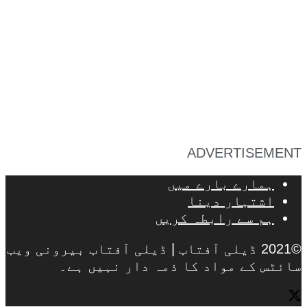
ADVERTISEMENT
ہمارے بارے میں
اشتہار دینا
ہم سے رابطہ کریں
©2021 ڈیلی آفتاب | ڈیلی آفتاب بیرونی ویب
سائٹس کے مواد کا ذمہ دار نہیں ہے۔