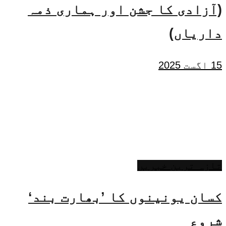
(آزادی کا جشن اور ہماری ذمہ
داریاں)
15 اگست 2025
تازہ ترین خبریں
کسان یونینوں کا ’بھارت بند‘
شروع