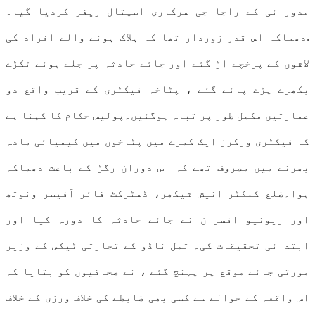
مدورائی کے راجا جی سرکاری اسپتال ریفر کردیا گیا۔
.دھماکہ اس قدر زوردار تھا کہ ہلاک ہونے والے افراد کی
لاشوں کے پرخچے اڑ گئے اور جائے حادثہ پر جلے ہوئے ٹکڑے
بکھرے پڑے پائے گئے ، پٹاخہ فیکٹری کے قریب واقع دو
عمارتیں مکمل طور پر تباہ ہوگئیں۔پولیس حکام کا کہنا ہے
کہ فیکٹری ورکرز ایک کمرے میں پٹاخوں میں کیمیائی مادہ
بھرنے میں مصروف تھے کہ اس دوران رگڑ کے باعث دھماکہ
ہوا۔ضلع کلکٹر انیش شیکھر، ڈسٹرکٹ فائر آفیسر ونوتھ
اور ریونیو افسران نے جائے حادثہ کا دورہ کیا اور
ابتدائی تحقیقات کی۔ تمل ناڈو کے تجارتی ٹیکس کے وزیر
مورتی جائے موقع پر پہنچ گئے ، نے صحافیوں کو بتایا کہ
اس واقعہ کے حوالے سے کسی بھی ضابطے کی خلاف ورزی کے خلاف