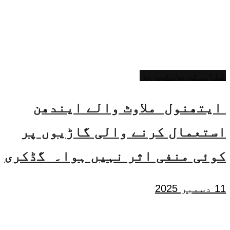
تازہ ترین خبریں
ایتھنول ملاوٹ والے ایندھن
استعمال کرنے والی گاڑیوں پر
کوئی منفی اثر نہیں ہوا۔ گڈکری
11 دسمبر 2025