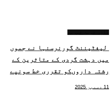
تازہ ترین خبریں
لیفٹیننٹ گورنرسنہا نے جموں
میں دہشت گردی کے متاثرین کے
رشتہ داروںکو تقرری خط سونپے
11 دسمبر 2025