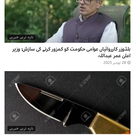
تازہ ترین خبریں
بلڈوزر کارروائیاں عوامی حکومت کو کمزور کرنے کی سازش: وزیر
اعلیٰ عمر عبداللہ
28 نومبر 2025
تازہ ترین خبریں