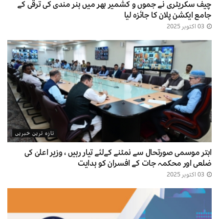
چیف سکریٹری نے جموں و کشمیر بھر میں ہنر مندی کی ترقی کے
جامع ایکشن پلان کا جائزہ لیا
03 اکتوبر 2025
تازہ ترین خبریں
ابتر موسمی صورتحال سے نمٹنے کےلئے تیار رہیں ، وزیر اعلیٰ کی
ضلعی اور محکمہ جات کے افسران کو ہدایت
03 اکتوبر 2025