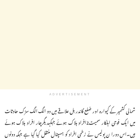
ADVERTISEMENT
شمالی کشمیر کے کپوارہ اور ضلع گاندر بل علاقے میں دو الگ الگ سڑک حادثات
میں ایک فوجی اہلکار سمیت2افراد ہلاک ہوئے جبکہدیگرچار افراد ہلاک ہوئے
ہیں۔اس دورا ن پولیس نے زخمی افراد کو ہسپتال منتقل کیا گیا ہے جبکہ دونوں