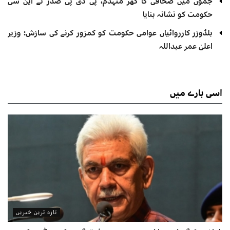
جموں میں صحافی کا گھر منہدم، پی ڈی پی صدر نے این سی
حکومت کو نشانہ بنایا
بلڈوزر کارروائیاں عوامی حکومت کو کمزور کرنے کی سازش: وزیر
اعلیٰ عمر عبداللہ
اسی
بارے میں
تازہ ترین خبریں