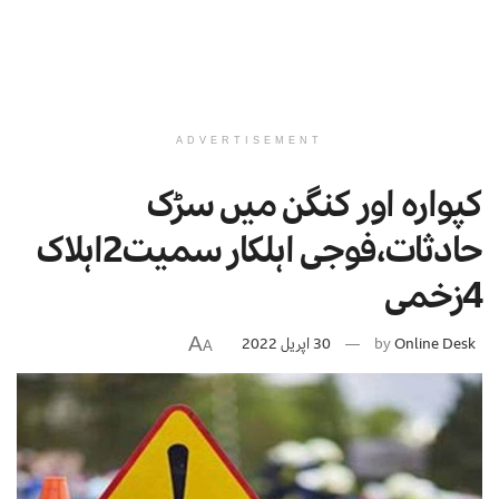
ADVERTISEMENT
کپوارہ اور کنگن میں سڑک
حادثات،فوجی اہلکار سمیت2اہلاک
4زخمی
A
Online Desk
by
30 اپریل 2022
A