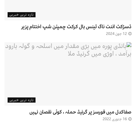
تازہ ترین خبریں
ڈسڑکٹ اننت ناگ ٹینس بال کرکٹ چمپئن شپ اختتام پزیر
12 جون 2024
تازہ ترین خبریں
صفاکدل میں فورسز پر گرنیڈ حملہ ، کوئی نقصان نہیں
16 جنوری 2022