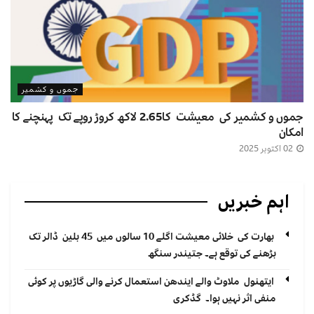
جموں و کشمیر
جموں و کشمیر کی معیشت کا2.65 لاکھ کروڑ روپے تک پہنچنے کا
امکان
02 اکتوبر 2025
اہم خبریں
بھارت کی خلائی معیشت اگلے 10 سالوں میں 45 بلین ڈالر تک
بڑھنے کی توقع ہے۔ جتیندر سنگھ
ایتھنول ملاوٹ والے ایندھن استعمال کرنے والی گاڑیوں پر کوئی
منفی اثر نہیں ہوا۔ گڈکری