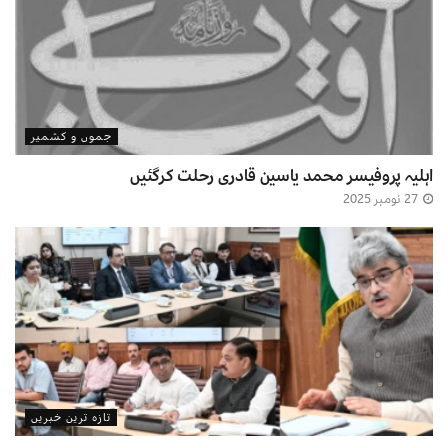
جموں و کشمیر
اہلیہ پروفیسر محمد یاسین قادری رحلت کرگئیں
27 نومبر 2025
تازہ ترین خبریں