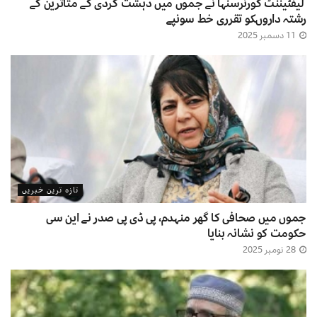
لیفٹیننٹ گورنرسنہا نے جموں میں دہشت گردی کے متاثرین کے
رشتہ داروںکو تقرری خط سونپے
11 دسمبر 2025
تازہ ترین خبریں
جموں میں صحافی کا گھر منہدم، پی ڈی پی صدر نے این سی
حکومت کو نشانہ بنایا
28 نومبر 2025