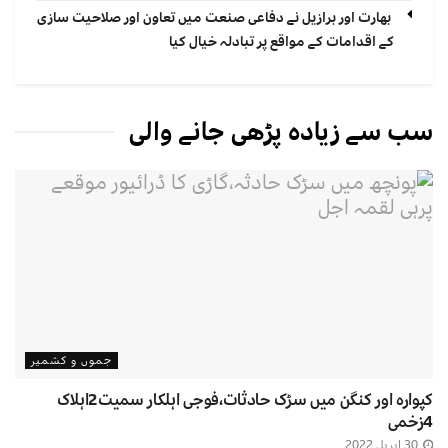
بھارت اور برازیل نے دفاعی صنعت میں تعاون اور صلاحیت سازی
کے اقدامات کے مواقع پر تبادلہ خیال کیا
سب سے زیادہ پڑھی جانے والی
جموں و کشمیر
کپوارہ اور کنگن میں سڑک حادثات،فوجی اہلکار سمیت2اہلاک
4زخمی
30 اپریل 2022