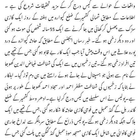
واقعات کے حوالے سے کیس درج کر کے مزید تحقیقات شروع کی ہے ۔
اطلاعات کے مطابق شمالی کشمیرکے ضلع کپوارہ میں ہفتہ کے روز ایک گاڑی
سڑک سے پھسل کر کھائی میں جا گرنے سے ایک 55سالہ شخص کی موت ہو گئی
اور دو دیگر زخمی ہو گئے۔ خبر رساں ایجنسی کے مطابق کہ حادثہ کپواڑہ کے درد
پورہ علاقے میں اس وقت پیش آیا جب ایک کار بے قابو ہو گئی جس کے نتیجے میں
تین افراد زخمی ہو گئے۔تین زخمیوں میں سے ایک کی شناخت غیاض الدین کھوجا
کے نام سے ہوئی جو ہسپتال لے جاتے ہوئے راستے میں ہی دم توڑ گیا۔ اہلکار
نے بتایا کہ زخمیوں کی شناخت مظفر احمد اور سجاد احمد کھوجا کے طور پر ہوئی
ہے۔پولیس نے اس سلسلے میں کیس درج کرلیا ہے۔ادھر وسطٰ کشمیر کے ضلع
گاندر بل کے گنڈ سمبل میں فوجی گاڑی حادثہ کا شکار ہو گئی ،جس کے نتیجے میں ایک
ہلاک جبکہ 2دیگر زخمی ہوگئے۔پولیس ذرائع کے مطابق سرینگر سے لداخ جارہی
فوجی کانوائی میں شامل ایک گاڑی مسجد موڈ سمبل گنڈ کنگن میں پلٹ گئی جس کے