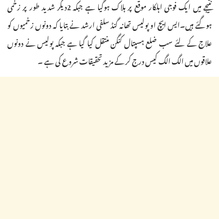
نتیجے میں ایک فوجی اہلکار موقع پر ہلاک ہوگیا ہے جبکہ 2دیگر شدید طور پر زخمی
ہوگئے ہیں۔ایس ایچ او پولیس تھانہ گنڈ سلفی ارشد نے بتایا کہ دونوں زخمیوں کو
علاج کے لئے سب ضلع ہسپتال کنگن منتقل کیا گیا ہے جبکہ پولیس نے دونوں
علاقوں میں الگ الگ کیس درج کر کے مزید تحقیقات شروع کی ہے ۔