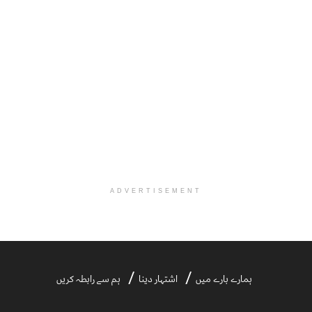
ADVERTISEMENT
ہمارے بارے میں
اشتہار دینا
ہم سے رابطہ کریں