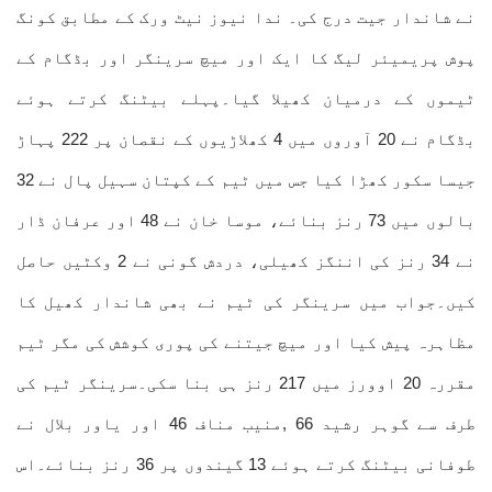
نے شاندار جیت درج کی۔ ندا نیوز نیٹ ورک کے مطابق کونگ
پوش پریمیئر لیگ کا ایک اور میچ سرینگر اور بڈگام کے
ٹیموں کے درمیان کھیلا گیا۔پہلے بیٹنگ کرتے ہوئے
بڈگام نے 20 آوروں میں 4 کھلاڑیوں کے نقصان پر 222 پہاڑ
جیسا سکور کھڑا کیا جس میں ٹیم کے کپتان سہیل پال نے 32
بالوں میں 73 رنز بنائے، موسا خان نے 48 اور عرفان ڈار
نے 34 رنز کی اننگز کھیلی، دردش گونی نے 2 وکٹیں حاصل
کیں۔جواب میں سرینگر کی ٹیم نے بھی شاندار کھیل کا
مظاہرہ پیش کیا اور میچ جیتنے کی پوری کوشش کی مگر ٹیم
مقررہ 20 اوورز میں 217 رنز ہی بنا سکی۔سرینگر ٹیم کی
طرف سے گوہر رشید 66 ,منیب مناف 46 اور یاور بلال نے
طوفانی بیٹنگ کرتے ہوئے 13 گیندوں پر 36 رنز بنائے۔اس