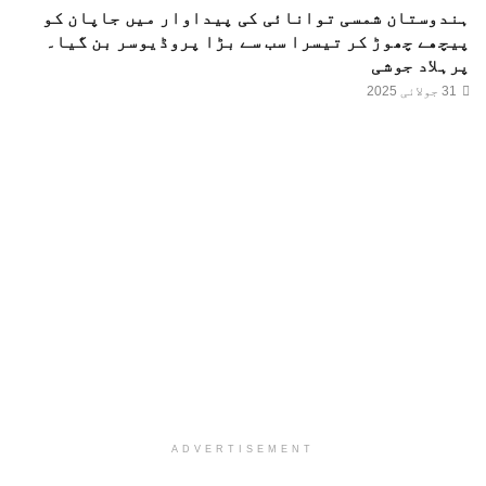
ہندوستان شمسی توانائی کی پیداوار میں جاپان کو
پیچھے چھوڑ کر تیسرا سب سے بڑا پروڈیوسر بن گیا۔
پرہلاد جوشی
31 جولائی 2025
ADVERTISEMENT