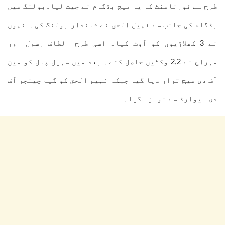
طرح سے ٹورنامنٹ کا یہ میچ بڈگام نے جیت لیا۔بولنگ میں
بڈگام کی جانب سے فہیل الحق نے شاندار بولنگ کی۔انہوں
نے 3 کھلاڑیوں کو آوٹ کیا۔ اسی طرح الطاف رسول اور
مہراج نے 2,2 وکٹیں حاصل کئے۔ بعد میں سہیل پال کو مین
آف دی میچ قرار دیا گیا جبکہ فہیم الحق کو گیم چینجر آف
دی ایوارڈ سے نوازا گیا۔