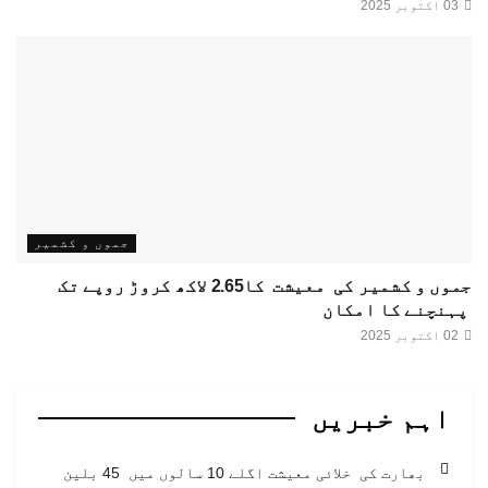
03 اکتوبر 2025
جموں و کشمیر
جموں و کشمیر کی معیشت کا2.65 لاکھ کروڑ روپے تک
پہنچنے کا امکان
02 اکتوبر 2025
اہم خبریں
بھارت کی خلائی معیشت اگلے 10 سالوں میں 45 بلین