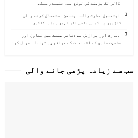
ڈالر تک بڑھنے کی توقع ہے۔ جتیندر سنگھ
ایتھنول ملاوٹ والے ایندھن استعمال کرنے والی
گاڑیوں پر کوئی منفی اثر نہیں ہوا۔ گڈکری
بھارت اور برازیل نے دفاعی صنعت میں تعاون اور
صلاحیت سازی کے اقدامات کے مواقع پر تبادلہ خیال کیا
سب سے زیادہ پڑھی جانے والی