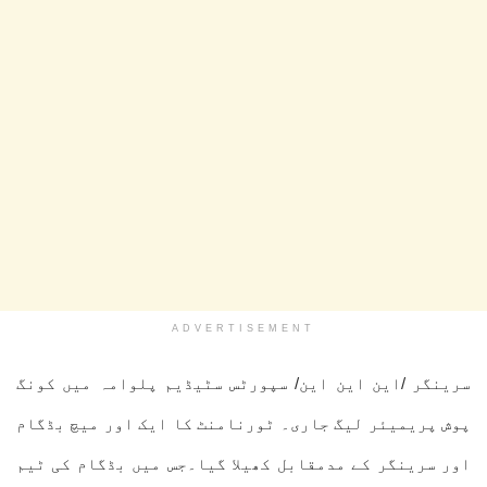
ADVERTISEMENT
سرینگر /این این این/ سپورٹس سٹیڈیم پلوامہ میں کونگ
پوش پریمیئر لیگ جاری۔ ٹورنامنٹ کا ایک اور میچ بڈگام
اور سرینگر کے مدمقابل کھیلا گیا۔جس میں بڈگام کی ٹیم