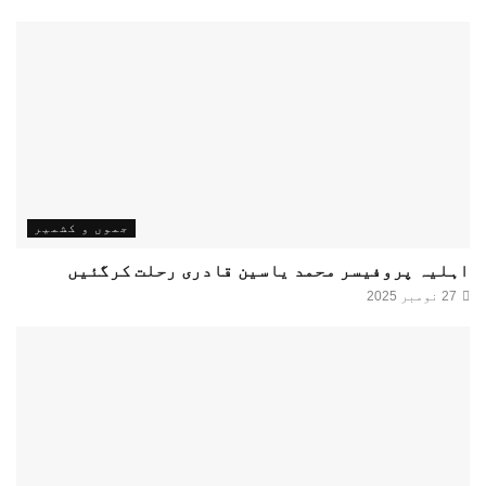
جموں و کشمیر
اہلیہ پروفیسر محمد یاسین قادری رحلت کرگئیں
27 نومبر 2025