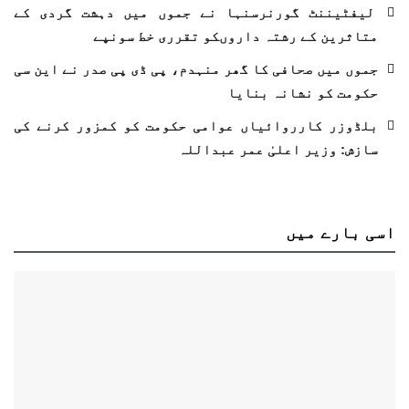
لیفٹیننٹ گورنرسنہا نے جموں میں دہشت گردی کے
متاثرین کے رشتہ داروںکو تقرری خط سونپے
جموں میں صحافی کا گھر منہدم، پی ڈی پی صدر نے این سی
حکومت کو نشانہ بنایا
بلڈوزر کارروائیاں عوامی حکومت کو کمزور کرنے کی
سازش: وزیر اعلیٰ عمر عبداللہ
اسی
بارے میں