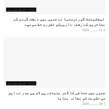
تازہ ترین خبریں
لیفٹیننٹ گورنرسنہا نے جموں میں دہشت گردی کے
متاثرین کے رشتہ داروںکو تقرری خط سونپے
11 دسمبر 2025
تازہ ترین خبریں
جموں میں صحافی کا گھر منہدم، پی ڈی پی صدر نے این
سی حکومت کو نشانہ بنایا
28 نومبر 2025