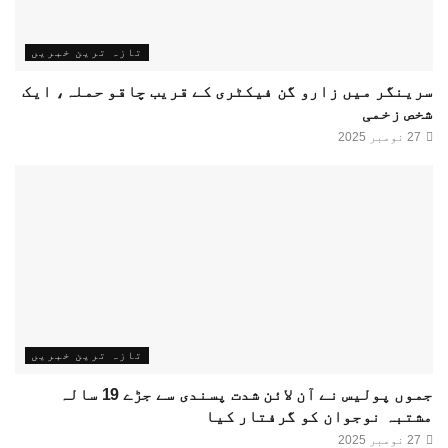
تازہ ترین خبریں
سرینگر میں زارو گن فیکٹری کے قریب چاقو حملہ، ایک
شخص زخمی
27 نومبر 2025
تازہ ترین خبریں
جموں پولیس نے آن لائن شدت پسندی سے جڑے 19 سالہ
مشتبہ نوجوان کو گرفتار کیا
27 نومبر 2025