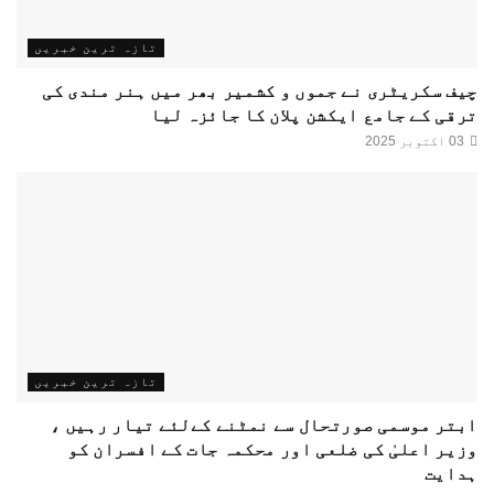
تازہ ترین خبریں
چیف سکریٹری نے جموں و کشمیر بھر میں ہنر مندی کی
ترقی کے جامع ایکشن پلان کا جائزہ لیا
03 اکتوبر 2025
تازہ ترین خبریں
ابتر موسمی صورتحال سے نمٹنے کےلئے تیار رہیں ،
وزیر اعلیٰ کی ضلعی اور محکمہ جات کے افسران کو
ہدایت