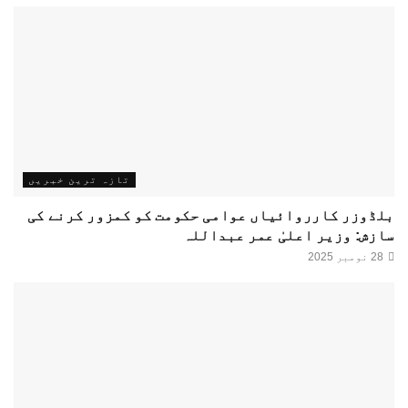
تازہ ترین خبریں
بلڈوزر کارروائیاں عوامی حکومت کو کمزور کرنے کی
سازش: وزیر اعلیٰ عمر عبداللہ
28 نومبر 2025