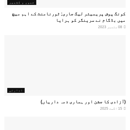
جموں و کشمیر
کونگ پوش پریمیئر لیگ جاری; ٹورنامنٹ کے اہم میچ
میں بڈگام نے سرینگر کو ہرایا
08 ستمبر 2023
ادارتی
(آزادی کا جشن اور ہماری ذمہ داریاں)
15 اگست 2025