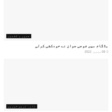
جموں و کشمیر
بڈگام میں فوجی جوان نے خودکشی کرلی
09 ستمبر 2022
تازہ ترین خبریں