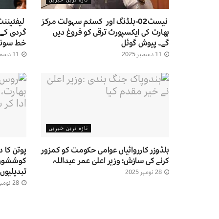
نیسٹ02-بلڈنگ اور کسٹم سہولت مرکز
لیفٹیننٹ
بھارت کی ایکسپورٹ ترقی کو فروغ دیں
گردی کے 
گے۔ پیوش گوئل
خط سونپ
11 دسمبر 2025
11 دسمبر 2025
تازہ ترین خبریں
بلڈوزر کارروائیاں عوامی حکومت کو کمزور
پوتن کا 
کرنے کی سازش: وزیر اعلیٰ عمر عبداللہ
کوششوں ا
تبدیلیوں
28 نومبر 2025
28 نومبر 2025