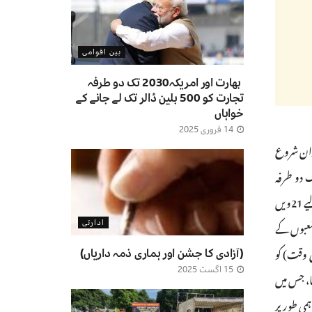
بین اقوامی
بھارت اور امریکہ2030 تک دو طرفہ
تجارت کو 500 بلین ڈالر تک لے جانے کے
خواہاں
14 فروری 2025
ران شروع
ی جائزہ فراہم کیا اور کہا کہ رہنماؤں نے تجارت اور سرمایہ کاری کے شعبے میں مشن 500 کا آغاز کیا، جس کا مقصد 2030 تک دو طرفہ
تجارت کو دوگنا سے 500 بلین امریکی ڈالر تک پہنچانا ہے۔انہوں نے کہا کہ رہنماؤں نے فوجی شراکت داری، تجارت اور تکنیکی ترقی کو تیز کرنے کے لیے 21ویں
ے موسم خزاں تک ایک کثیر شعبوں کے
ادارتی
 وقت) کو
(آزادی کا جشن اور ہماری ذمہ داریاں)
15 اگست 2025
یکٹ کا آغاز کیا، جس میں
نماؤں نے 2025 کے موسم خزاں تک باہمی طور پر