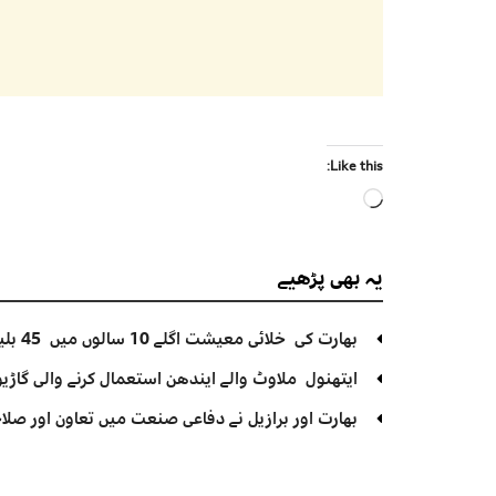
Like this:
Loading…
یہ بھی
پڑھیے
بھارت کی خلائی معیشت اگلے 10 سالوں میں 45 بلین ڈالر تک بڑھنے کی توقع ہے۔ جتیندر سنگھ
ایتھنول ملاوٹ والے ایندھن استعمال کرنے والی گاڑیوں
بھارت اور برازیل نے دفاعی صنعت میں تعاون اور صلاح