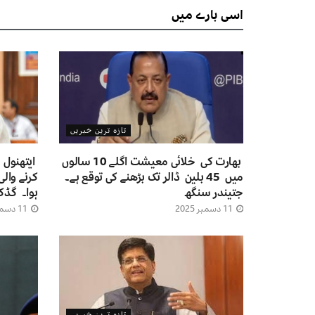
اسی
بارے میں
تازہ ترین خبریں
بھارت کی خلائی معیشت اگلے 10 سالوں
ایتھنول 
میں 45 بلین ڈالر تک بڑھنے کی توقع ہے۔
کرنے والی
جتیندر سنگھ
ہوا۔ گڈک
11 دسمبر 2025
11 دسمبر 2025
تازہ ترین خبریں