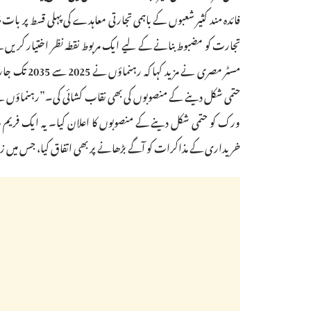
فائدہ مند کثیر شعبوں کے باہمی تجارتی معاہدے کی پہلی قسط پر با
تجارت کو مضبوط بنانے کے لیے ایک مربوط نقطہ نظر اختیار کریں
خریداری کے مذاکرات کو آگے بڑھانے پر بھی اتفاق کیا، جس میں زم