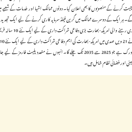
ت چیت کرنے کے منصوبوں کا بھی اعلان کیا۔ دونوں ممالک اشیا اور خدمات کے شعبے می
 گے۔ ہر ایک کے دوسرے ممالک میں گرین فیلڈ سرمایہ کاری کرنے کے لیے ایک تجدید
مسٹر مصری نے مزید کہا کہ رہنماؤں نے 2025 سے 2035 تک جاری رہنے 
ورک کو حتمی شکل دینے کے منصوبوں کا اعلان کیا۔ یہ ایک فریم ورک ہے جو 2025 سے 2035 تک چلے گا۔ انہوں نے متعدد پلیٹ فا
ینی اور فضائی نظام شامل ہیں۔