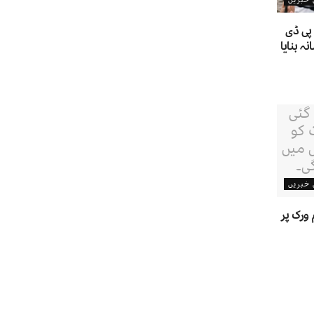
پی ڈی
 بنایا
ن خبریں
ورک پر