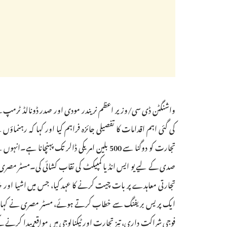
واشنگٹن ڈی سی/وزیر اعظم نریندر مودی اور صدر ڈونالڈ ٹرمپ
تجارتی معاہدے پر بات چیت کرنے کا عہد کیا، جس میں اشیا او