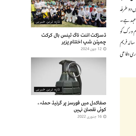
ں دو طرفہ
 عہد ہے۔
تازہ ترین خبریں
والی امریکہ-بھارت بڑی دفاعی شراکت داری کے لیے ایک نئے 10 سالہ فریم ورک کو
ڈسڑکٹ اننت ناگ ٹینس بال کرکٹ
حتمی شکل دینے کے منصوبوں کی بھی نقاب کشائی کی۔”رہنماؤں نے 21 ویں صدی میں امریکہ-بھارت کی اہم دفاعی شراکت داری کے لیے ایک نئے 10 سالہ فریم
چمپئن شپ اختتام پزیر
12 جون 2024
رمز کے لیے جاری دفاعی
تازہ ترین خبریں
صفاکدل میں فورسز پر گرنیڈ حملہ ،
کوئی نقصان نہیں
16 جنوری 2022