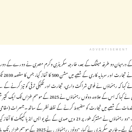
ADVERTISEMENT
 کے درمیان دو طرفہ میٹنگ کے بعد، خارجہ سکریٹری وکرم مصری نے دورے کے دو
کی گئی اہم اقدامات کا تفصیل
صدی کے لیے یو ایس انڈیا کمپیکٹ کی نقاب کشائی کی۔مسٹر مصری نے کہا کہ اس کے علاوہ، دونوں رہنماؤں نے 2025 ک
ر خدمات کے شعبے میں تجارت کو مضبوط کرنے کے نقطہ نظر کے ساتھ۔جمعرات (مقامی
ایک پریس بریفنگ سے خطاب کرتے ہوئے، مسٹر مصری نے کہا، "دو رہنماؤں نے مشترکہ طور پر 21 ویں صدی کے لیے یو ایس انڈیا کمپ
فوجی شراکت داری، تیز تجارت اور ٹیکنالوجی میں مواقع پیدا کرنے کے لیے۔خارجہ سکریٹری نے کہا، "دونوں رہ