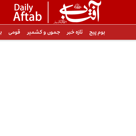
ہوم پیج
تازہ خبر
جموں و کشمیر
قومی
ب