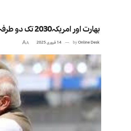
بھارت اور امریکہ2030 تک دو طرفہ تجارت کو 500 بلین ڈالر تک لے جانے کے خواہاں
Online Desk
by
14 فروری 2025
A
A