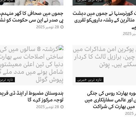
 گورنرسنہا نے جموں میں دہشت
جموں میں صحافی کا گھر منہدم، 
متاثرین کے رشتہ داروںکو تقرری
پی صدر نے این سی حکومت کو نشانہ
ے
28 نومبر 2025
تازہ ترین خبریں
تازہ تری
دورہ بھارت: روس کی جنگی
ہندوستان مضبوط آر اینڈ ڈی فریم 
ور عالمی سفارتکاری میں
توجہ مرکوز کرے گا
 میں بھارت کی شراکت
28 نومبر 2025