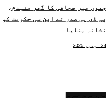
جموں میں صحافی کا گھر منہدم،
پی ڈی پی صدر نے این سی حکومت کو
نشانہ بنایا
28 نومبر 2025
تازہ ترین خبریں