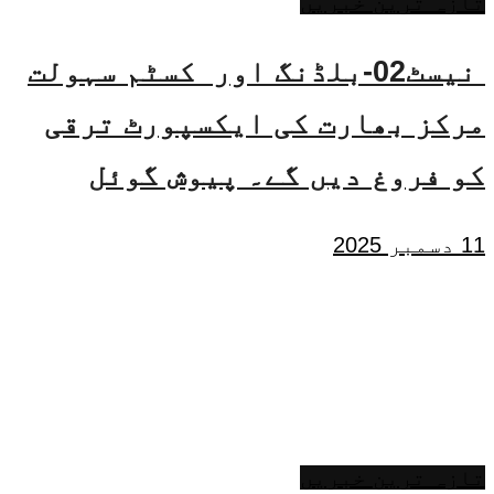
تازہ ترین خبریں
نیسٹ02-بلڈنگ اور کسٹم سہولت
مرکز بھارت کی ایکسپورٹ ترقی
کو فروغ دیں گے۔ پیوش گوئل
11 دسمبر 2025
تازہ ترین خبریں