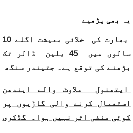
یہ بھی
پڑھیے
بھارت کی خلائی معیشت اگلے 10
سالوں میں 45 بلین ڈالر تک
بڑھنے کی توقع ہے۔ جتیندر سنگھ
ایتھنول ملاوٹ والے ایندھن
استعمال کرنے والی گاڑیوں پر
کوئی منفی اثر نہیں ہوا۔ گڈکری