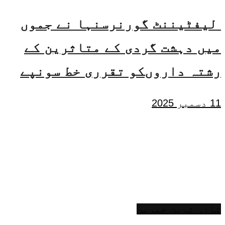
لیفٹیننٹ گورنرسنہا نے جموں
میں دہشت گردی کے متاثرین کے
رشتہ داروںکو تقرری خط سونپے
11 دسمبر 2025
تازہ ترین خبریں