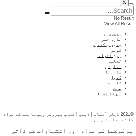
No Result
View All Result
ہوم پیج
تازہ خبر
جموں و کشمیر
قومی
بین اقوامی
تعلیم
ادارتی
کاروبار
کھیل
تفریح
صحت
آج کا اخبار
©2021 ڈیلی آفتاب | ڈیلی آفتاب بیرونی ویب سائٹس کے مواد
کا ذمہ دار نہیں ہے۔
ہم کوکیز کو مواد اور اشتہارات کو ذاتی