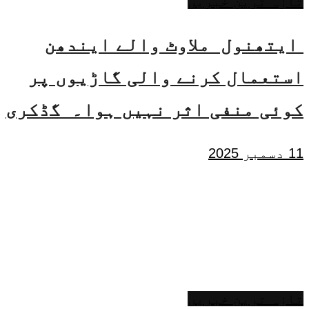
تازہ ترین خبریں
ایتھنول ملاوٹ والے ایندھن
استعمال کرنے والی گاڑیوں پر
کوئی منفی اثر نہیں ہوا۔ گڈکری
11 دسمبر 2025
تازہ ترین خبریں