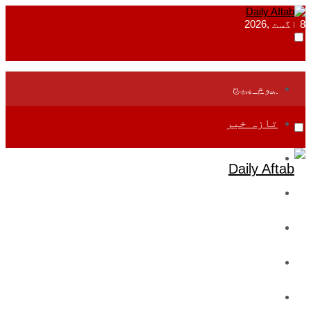
8 اگست ,2026
ہوم پیج
تازہ خبر
جموں و کشمیر
قومی
بین اقوامی
تعلیم
ادارتی