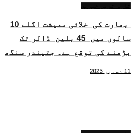
تازہ ترین خبریں
بھارت کی خلائی معیشت اگلے 10
سالوں میں 45 بلین ڈالر تک
بڑھنے کی توقع ہے۔ جتیندر سنگھ
11 دسمبر 2025