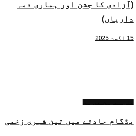
(آزادی کا جشن اور ہماری ذمہ
داریاں)
15 اگست 2025
تازہ ترین خبریں
بڈگام حادثے میں تین شہری زخمی