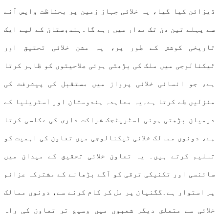
ڈیزائن کیا گیا، یہ خلائی جہاز زمین پر بحفاظت واپس آنے
سے پہلے تین دن تک مدار میں رہے گا۔ہندوستان کے لیے ایک
تاریخی کوشش کے طور پر، یہ مشن خلائی تحقیق اور
ٹیکنالوجی میں ملک کی بڑھتی ہوئی صلاحیتوں کو ظاہر کرتا
ہے، جو انسانی خلائی پرواز میں مستقبل کی پیشرفت کی
منزلیں طے کرتا ہے۔یہ معاہدہ ہندوستان اور آسٹریلیا کے
درمیان بڑھتی ہوئی اسٹریٹجک شراکت داری کی عکاسی کرتا
ہے، دونوں ممالک خلائی ٹیکنالوجی میں تعاون کی اہمیت کو
تسلیم کرتے ہیں۔ یہ تعاون خلائی تحقیق کے میدان میں
سائنسی اور تکنیکی ترقی کو آگے بڑھانے کے مشترکہ عزائم
پر استوار ہے۔گگنیان پر مل کر کام کرنے سے، دونوں ممالک
خلائی سے متعلق دیگر شعبوں میں وسیع تر تعاون کی راہ