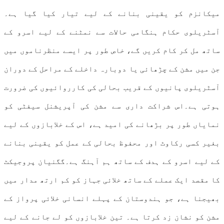
میکانزم کو یقینی بنانے کے لیے تیار کیا گیا ہے۔
آسٹریلوی حکام ہنگامی حالات سے نمٹنے کے لیے اسرو کے
ساتھ مل کر کام کریں گے، خاص طور پر ایسے منظرناموں میں
جن میں مشن کے چڑھائی یا دوبارہ داخلے کے مراحل کے دوران
آسٹریلوی پانیوں کے قریب بحالی کی کارروائیوں کی ضرورت
ہوتی ہے۔اس شراکت داری سے مشن کی آپریشنل سیفٹی کو
نمایاں طور پر بڑھانے کی امید ہے، اس کے خلابازوں کے لیے
بغیر کسی رکاوٹ اور محفوظ بحالی کے عمل کو یقینی بنانے
کے لیے اسرو کے ہدف کے ساتھ ہم آہنگ ہے۔گگنیان پروجیکٹ
کا مقصد ایک عملے کے ساتھ خلائی جہاز کو کم ارتھ مدار میں
بھیجنا ہے، جو ہندوستان کے پہلے انسانی خلائی پرواز کے
مشن کو نشان زد کرتا ہے۔ تین خلابازوں کو لے جانے کے لیے