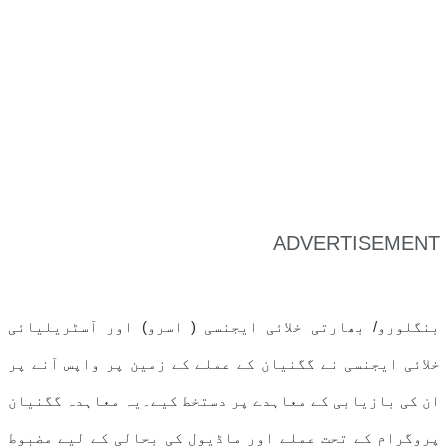
ADVERTISEMENT
بنگلورو/ بھارتی خلائی ایجنسی ( اسرو) اور آسٹریلیائی
خلائی ایجنسی نے گگنیان کے عملے کے زمین پر واپس آنے پر
ان کی بازیابی کے معاہدے پر دستخط کیے۔یہ معاہدہ گگنیان
پروگرام کے تحت عملے اور ماڈیول کی بحالی کے لیے مضبوط