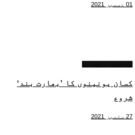
01 دسمبر 2021
تازہ ترین خبریں
کسان یونینوں کا ’بھارت بند‘
شروع
27 ستمبر 2021