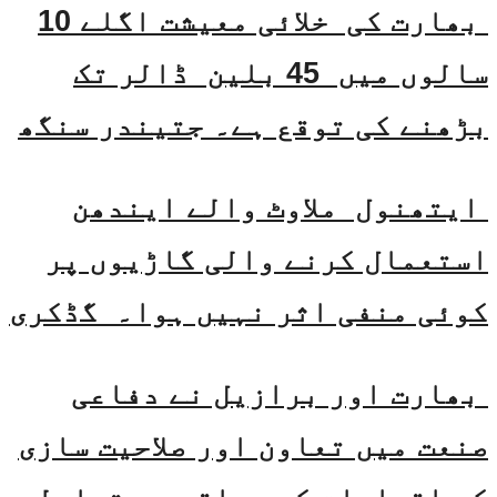
بھارت کی خلائی معیشت اگلے 10
سالوں میں 45 بلین ڈالر تک
بڑھنے کی توقع ہے۔ جتیندر سنگھ
ایتھنول ملاوٹ والے ایندھن
استعمال کرنے والی گاڑیوں پر
کوئی منفی اثر نہیں ہوا۔ گڈکری
بھارت اور برازیل نے دفاعی
صنعت میں تعاون اور صلاحیت سازی