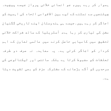
ہموار کر رہے ہیں، جو انسانی خلائی پرواز جیسے پیچیدہ
چیلنجوں سے نمٹنے کے لیے بین الاقوامی اتحاد کی اہمیت کو
اجاگر کر رہے ہیں۔جیسے ہی ہندوستان اپنے تاریخی گگنیان
مشن کی تیاری کر رہا ہے، آسٹریلیا کے ساتھ شراکت خلائی
تحقیق میں کامیابی حاصل کرنے میں عالمی تعاون کے اہم
کردار کو اجاگر کرتی ہے۔ یہ معاہدہ نہ صرف دو طرفہ
تعلقات کو مضبوط کرتا ہے بلکہ سائنس اور ٹیکنالوجی کی
سرحدوں کو آگے بڑھانے کے مشترکہ عزم کو بھی تقویت دیتا
ہے۔