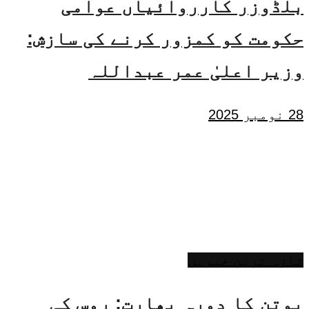
بلڈوزر کارروائیاں عوامی
حکومت کو کمزور کرنے کی سازش:
وزیر اعلیٰ عمر عبداللہ
28 نومبر 2025
تازہ ترین خبریں
پوتن کا دورہ بھارت: روس کی