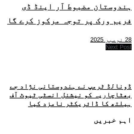
ہندوستان مضبوط آر اینڈ ڈی
فریم ورک پر توجہ مرکوز کرے گا
28 نومبر 2025
Next Post
ڈونالڈ ٹرمپ نے ہندوستانی نژاد جے
بھٹاچاریہ کو نیشنل انسٹی ٹیوٹ آف
ہیلتھ کا ڈائریکٹر نامزد کیا
اہم خبریں