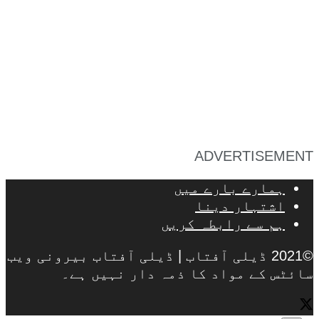
ADVERTISEMENT
ہمارے بارے میں
اشتہار دینا
ہم سے رابطہ کریں
©2021 ڈیلی آفتاب | ڈیلی آفتاب بیرونی ویب
سائٹس کے مواد کا ذمہ دار نہیں ہے۔