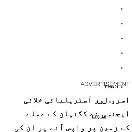
کاروبار
کھیل
تفریح
صحت
آج کا اخبار
ADVERTISEMENT
Edition
اسرو اور آسٹریلیائی خلائی
اردو
ایجنسی نے گگنیان کے عملے
English
کے زمین پر واپس آنے پر ان کی