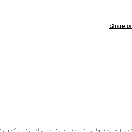
Share o
ے روز جے بھٹاچاریہ کو اسٹینفورڈ اسکول آف میڈیسن کے پروف