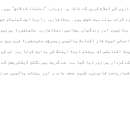
وں کی اصلاح کریں گے تاکہ وہ دوبارہ ’اعتماد کے لائق‘ ہوں۔ 
د کرتے ہوئے بہت خوش ہوں۔ بھٹاچاریہ رابرٹ ایف کینیڈی جون
 بنائیں، اور زندگیاں بچائیں۔بھٹاچاریہ سٹینفورڈ یونیور
نسٹی ٹیوٹ فار اکنامک پالیسی ریسرچ، سٹینفورڈ فری مین س
ڈ اکنامکس آف ہیلتھ اینڈ ایجنگ کی ہدایت کرتا ہے۔ اس کی 
شماریات، قانونی، طبی، صحت عامہ، اور ہیلتھ پالیسی جرنل