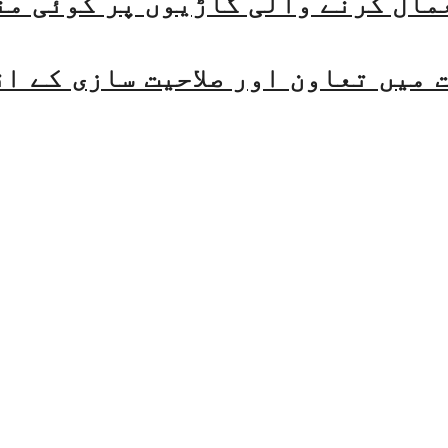
مال کرنے والی گاڑیوں پر کوئی من
میں تعاون اور صلاحیت سازی کے ا