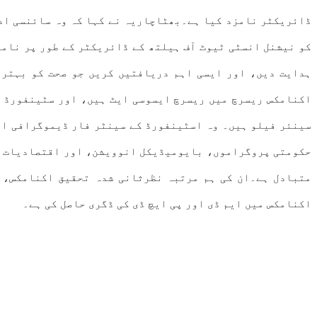
ڈائریکٹر نامزد کیا ہے۔بھٹاچاریہ نے کہا کہ وہ سائنسی ادار
کو نیشنل انسٹی ٹیوٹ آف ہیلتھ کے ڈائریکٹر کے طور پر نامز
ہدایت دیں، اور ایسی اہم دریافتیں کریں جو صحت کو بہتر
اکنامکس ریسرچ میں ریسرچ ایسوسی ایٹ ہیں، اور سٹینفورڈ ا
سینئر فیلو ہیں۔ وہ اسٹینفورڈ کے سینٹر فار ڈیموگرافی این
متبادل ہے۔ان کی ہم مرتبہ نظرثانی شدہ تحقیق اکنامکس، 
اکنامکس میں ایم ڈی اور پی ایچ ڈی کی ڈگری حاصل کی ہے۔