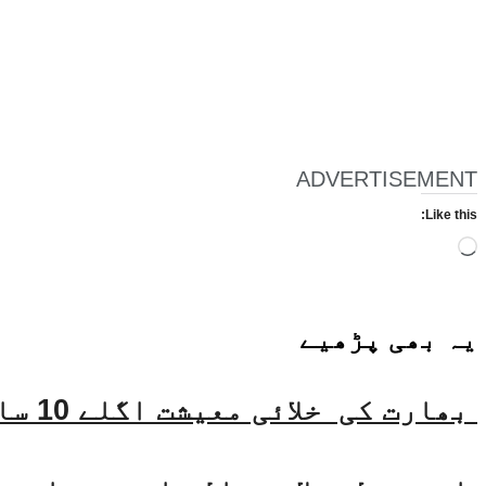
ADVERTISEMENT
Like this:
Loading…
یہ بھی
پڑھیے
بھارت کی خلائی معیشت اگلے 10 سالوں میں 45 بلین ڈالر تک بڑھنے کی توقع ہے۔ جتیندر سنگھ