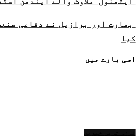
ایتھنول ملاوٹ والے ایندھن استع
بھارت اور برازیل نے دفاعی صنعت 
کیا
اسی
بارے میں
تازہ ترین خبریں