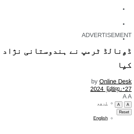
کاروبار
کھیل
ADVERTISEMENT
تفریح
ڈونالڈ ٹرمپ نے ہندوستانی نژاد ج
صحت
کیا
آج کا اخبار
by
Online Desk
Edition
27 نومبر 2024
A
A
اردو
A
A
Reset
English