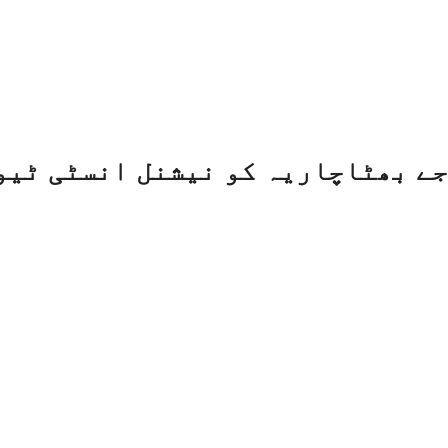
ے بھٹاچاریہ کو نیشنل انسٹی ٹیو