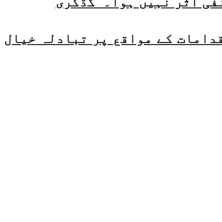
فی اثر نہیں ہوا۔ گڈکری
قدامات کے مواقع پر تبادلہ خیال