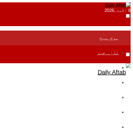
8 اگست ,2026
ہوم پیج
تازہ خبر
جموں و کشمیر
قومی
بین اقوامی
تعلیم
ادارتی