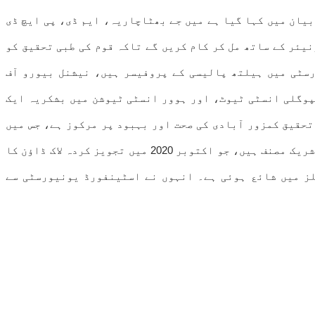
بیان میں کہا گیا ہے میں جے بھٹاچاریہ، ایم ڈی، پی ایچ ڈی
یئر کے ساتھ مل کر کام کریں گے تاکہ قوم کی طبی تحقیق کو
سٹی میں ہیلتھ پالیسی کے پروفیسر ہیں، نیشنل بیورو آف
پوگلی انسٹی ٹیوٹ، اور ہوور انسٹی ٹیوشن میں بشکریہ ایک
تحقیق کمزور آبادی کی صحت اور بہبود پر مرکوز ہے، جس میں
حکومتی پروگراموں، بایومیڈیکل انوویشن، اور اقتصادیات کے کردار پر زور دیا گیا ہے۔ جے گریٹ بیرنگٹن ڈیکلریشن کے شریک مصنف ہیں، جو اکتوبر 2020 میں تجویز کردہ لاک ڈاؤن کا
ز میں شائع ہوئی ہے۔ انہوں نے اسٹینفورڈ یونیورسٹی سے