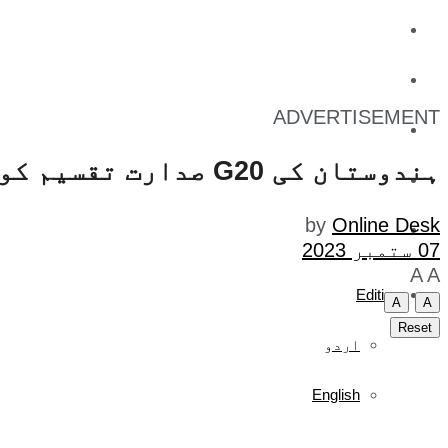
کاروبار
کھیل
ADVERTISEMENT
تفریح
ہندوستان کی G20 صدارت تقسیم کو ختم کرنے اور تعاون کے بیج بونے کیلئے کوشاں ہے۔ مودی
صحت
by
Online Desk
آج کا اخبار
07 ستمبر 2023
A
A
Edition
A
A
Reset
اردو
English