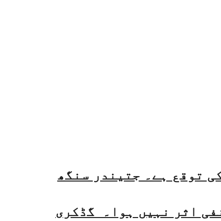
فی اثر نہیں ہوا۔ گڈکری