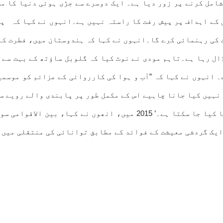
 20 کے مستقل رکن کے طور پر شامل کرنے پر زور دیا ہے۔ ایک دوسرے سے جڑی ہ
ل درآمد کی طرف G20 کی مستقبل کی سمت کی رہنمائی کرے گا۔انہوں نے کہا کہ ہندو
ڈال رہا ہے۔تاہم مودی نے نوٹ کیا کہ گلوبل ساؤتھ کے بہت سے 
۔ انہوں نے کہا کہ ”آب و ہوا کی کارروائی کے عزائم کو موسم
نہیں کیا جانا چاہیے اس کے مکمل طور پر پابندی والے رویے سے
اس بات پر مرکوز ہے کہ موسمیاتی تبدیلی سے لڑنے کے لیے کیا کیا جا س
ایک گردشی معیشت کے فوائد کے مطابق توانائی کی منتقلی میں 