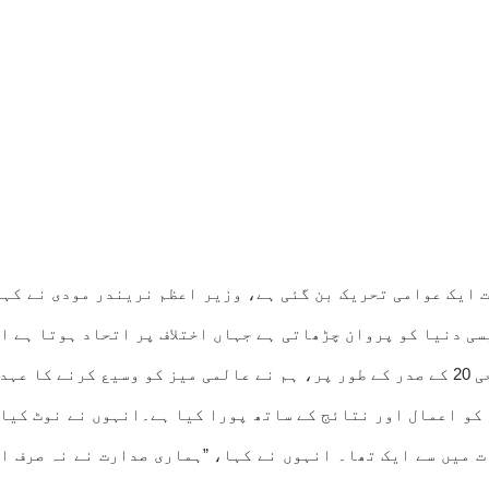
س بات پر زور دیتے ہوئے کہ ہندوستان کی G20 صدارت ایک عوامی تحریک بن گئی ہے، وزیر 
یسی دنیا کو پروان چڑھاتی ہے جہاں اختلاف پر اتحاد ہوتا ہے 
کو کئی اخبارات میں شائع ہونے والے ایک مضمون میں کہا کہجی 20 کے صدر کے طور پر، ہم نے
 میں سے ایک تھا۔ انہوں نے کہا، ”ہماری صدارت نے نہ صرف اف