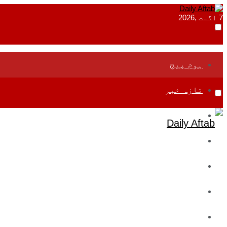
7 اگست ,2026
ہوم پیج
تازہ خبر
جموں و کشمیر
قومی
بین اقوامی
تعلیم
ادارتی