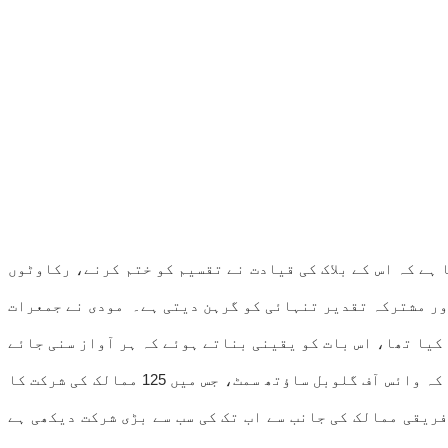
اعظم نریندر مودی نے کہا ہے کہ اس کے بلاک کی قیادت نے تقسیم کو ختم کرنے، رکاوٹوں
اور مشترکہ تقدیر تنہائی کو گرہن دیتی ہے۔ مودی نے جمعرات
 عالمی میز کو وسیع کرنے کا عہد کیا تھا، اس بات کو یقینی بناتے ہوئے کہ ہر آواز سنی جائے
اور ہر ملک اپنا حصہ ڈالے۔ میں مثبت ہوں کہ ہم نے اپنے عہد کو اعمال اور نتائج کے ساتھ پورا کیا ہے۔انہوں نے نوٹ کیا کہ وائس آف گلوبل ساؤتھ سمٹ، جس میں 125 ممالک کی شرکت کا
ریقی ممالک کی جانب سے اب تک کی سب سے بڑی شرکت دیکھی ہے