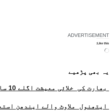
ADVERTISEMENT
Like this:
Loading…
یہ بھی
پڑھیے
بھارت کی خلائی معیشت اگلے 10 سالوں میں 45 بلین ڈالر تک بڑھنے کی توقع ہے۔ جتیندر سنگھ
ایتھنول ملاوٹ والے ایندھن استع