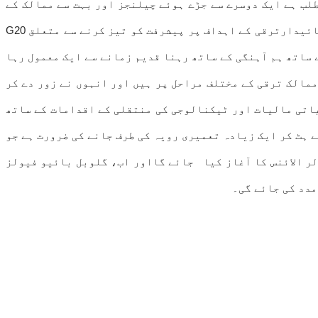
وئی دنیا کا مطلب ہے ایک دوسرے سے جڑے ہوئے چیلنجز اور بہت سے ممالک کے
درمیان اس بات پر تشویش کا اظہار کیا گیا کہ پائیدار ترقی کے اہداف پر پیش رفت کا راستہ نہیں ہے۔انہوں نے کہا کہ پائیدارترقی کے اہداف پر پیشرفت کو تیز کرنے سے متعلق G20
ستان میں، فطرت کے ساتھ ہم آہنگی کے ساتھ رہنا قدیم زمانے سے ایک معمول رہا
ممالک ترقی کے مختلف مراحل پر ہیں اور انہوں نے زور دے کر
یاتی مالیات اور ٹیکنالوجی کی منتقلی کے اقدامات کے ساتھ
 ہٹ کر ایک زیادہ تعمیری رویہ کی طرف جانے کی ضرورت ہے جو
کتا ہے۔’ 2015 میں، انھوں نے کہا، بین الاقوامی سولر الائنس کا آغاز کیا جائے گااور اب، گلوبل بائیو فیولز
مدد کی جائے گی۔