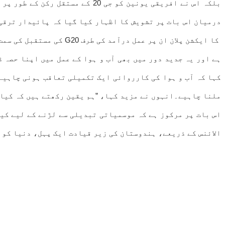
بلکہ اس نے افریقی یونین کو جی
کا ایکشن پلان ان پر عم
ہے اور یہ جدید دور میں بھی آب و ہوا کے عمل میں اپنا حصہ 
کہا کہ آب و ہوا کی کارروائی ایک تکمیلی تعاقب ہونی چاہیے
ملنا چاہیے۔انہوں نے مزید کہا، ”ہم یقین رکھتے ہیں کہ کیا 
الائنس کے ذریعے، ہندوستان کی زیر قیادت ایک پہل، دنیا کو 