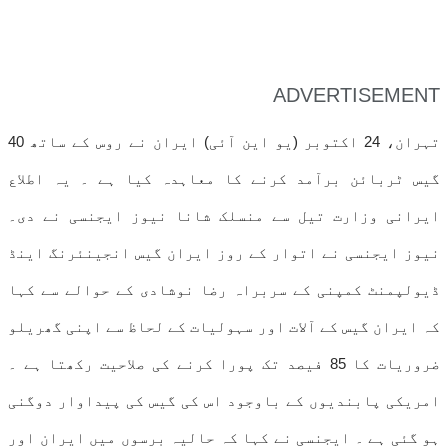
ADVERTISEMENT
تہران، 24 اکتوبر (یو این آئی) ایران نے روس کے ساتھ 40
گیس ٹربائن برآمد کرنے کا معاہدہ کیا ہے ۔ یہ اطلاع
ایرانی وزارت تیل سے منسلک شانا نیوز ایجنسی نے دی۔
نیوز ایجنسی نے اتوار کے روز ایران گیس انجینئرنگ اینڈ
ڈیولپمنٹ کمپنی کے سربراہ رضا نوشادی کے حوالے سے کہا
کہ ایران گیس کے آلات اور سہولیات کے لحاظ سے اپنی گھریلو
ضروریات کا 85 فیصد تک پورا کرنے کی صلاحیت رکھتا ہے ۔
امریکی پابندیوں کے باوجود اس کی گیس کی پیداوار دوگنی
ہو گئی ہے ۔ ایجنسی نے کہا کہ حالیہ برسوں میں ایران اور