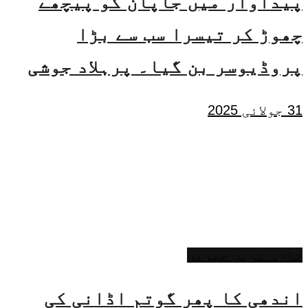
پیداوار میں جاپان کو پیچھے
چھوڑ کر تیسرا سب سے بڑا
پروڈیوسر بن گیا۔ پرہلاد جوشی
31 جولائی 2025
تازہ ترین خبریں
اندھی کا پھر گوتم اڈانی کی