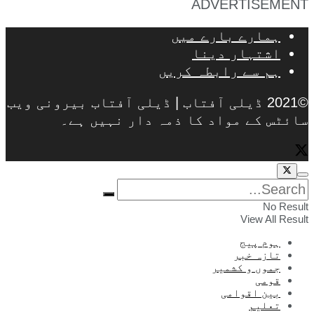
ADVERTISEMENT
ہمارے بارے میں
اشتہار دینا
ہم سے رابطہ کریں
©2021 ڈیلی آفتاب | ڈیلی آفتاب بیرونی ویب
سائٹس کے مواد کا ذمہ دار نہیں ہے۔
No Result
View All Result
ہوم پیج
تازہ خبر
جموں و کشمیر
قومی
بین اقوامی
تعلیم