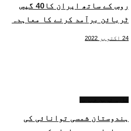
روس کے ساتھ ایران کا40 گیس
ٹربائن برآمد کرنے کا معاہدہ
24 اکتوبر 2022
تازہ ترین خبریں
ہندوستان شمسی توانائی کی