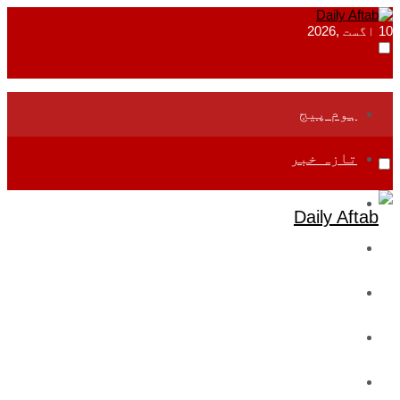
10 اگست ,2026
ہوم پیج
تازہ خبر
جموں و کشمیر
قومی
بین اقوامی
تعلیم
ادارتی