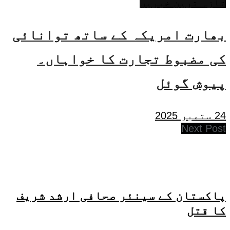
تازہ ترین خبریں
بھارت امریکہ کے ساتھ توانائی
کی مضبوط تجارت کا خواہاں۔
پیوش گوئل
24 ستمبر 2025
Next Post
پاکستان کے سینئر صحافی ارشد شریف
کا قتل