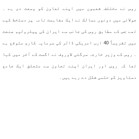
روس نے مختلف شعبوں میں اپنے تعاون کو وسعت دی ہے ۔
جولائی میں دونوں ممالک نے ایک مفاہمت نامہ پر دستخط کیے
تھے جس کے مطابق روس کی جانب سے ایران کی پیٹرولیم صنعت
میں تقریباً 40 ارب امریکی ڈالر کی سرمایہ کاری متوقع ہے
۔ روس کے وزیر خارجہ سرگئی لاوروف نے اگست کے آخر میں کہا
تھا کہ روس اور ایران اپنے تعاون سے متعلق ایک جامع
دستاویز کو حتمی شکل دے رہے ہیں۔