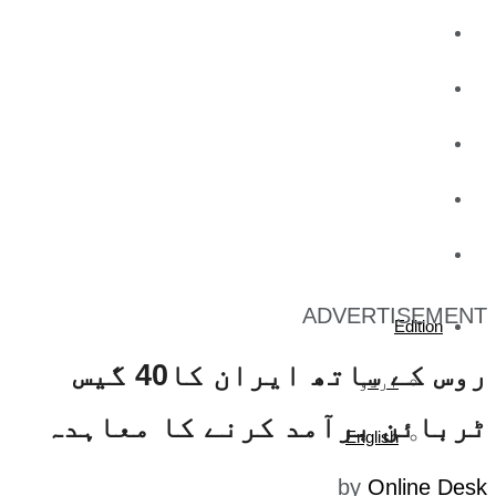
کاروبار
کھیل
تفریح
صحت
آج کا اخبار
ADVERTISEMENT
Edition
روس کے ساتھ ایران کا40 گیس
اردو
ٹربائن برآمد کرنے کا معاہدہ
English
by
Online Desk