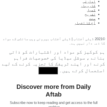
ادارتی
کاروبار
کھیل
تفریح
صحت
آج کا اخبار
©2021 ڈیلی آفتاب | ڈیلی آفتاب بیرونی ویب سائٹس کے مواد
کا ذمہ دار نہیں ہے۔
ہم کوکیز کو مواد اور اشتہارات کو ذاتی
بنانے ، سوشل میڈیا کی خصوصیات فراہم
کرنے اور اپنے ٹریفک کا تجزیہ کرنے کے لیے
استعمال کرتے ہیں۔
I Agree
Discover more from Daily
Aftab
Subscribe now to keep reading and get access to the full
archive.