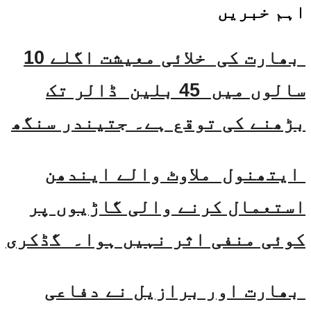
اہم خبریں
بھارت کی خلائی معیشت اگلے 10
سالوں میں 45 بلین ڈالر تک
بڑھنے کی توقع ہے۔ جتیندر سنگھ
ایتھنول ملاوٹ والے ایندھن
استعمال کرنے والی گاڑیوں پر
کوئی منفی اثر نہیں ہوا۔ گڈکری
بھارت اور برازیل نے دفاعی