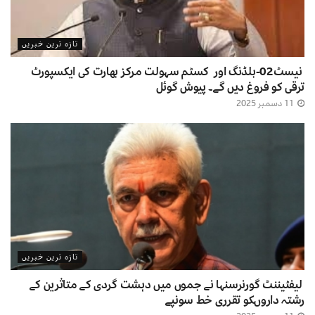
تازہ ترین خبریں
نیسٹ02-بلڈنگ اور کسٹم سہولت مرکز بھارت کی ایکسپورٹ
ترقی کو فروغ دیں گے۔ پیوش گوئل
11 دسمبر 2025
تازہ ترین خبریں
لیفٹیننٹ گورنرسنہا نے جموں میں دہشت گردی کے متاثرین کے
رشتہ داروںکو تقرری خط سونپے