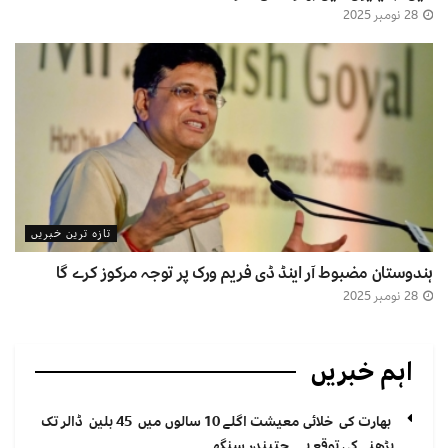
28 نومبر 2025
تازہ ترین خبریں
ہندوستان مضبوط آر اینڈ ڈی فریم ورک پر توجہ مرکوز کرے گا
28 نومبر 2025
اہم خبریں
بھارت کی خلائی معیشت اگلے 10 سالوں میں 45 بلین ڈالر تک
بڑھنے کی توقع ہے۔ جتیندر سنگھ