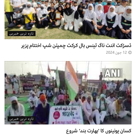
تازہ ترین خبریں
ڈسڑکٹ اننت ناگ ٹینس بال کرکٹ چمپئن شپ اختتام پزیر
12 جون 2024
تازہ ترین خبریں
کسان یونینوں کا ’بھارت بند‘ شروع