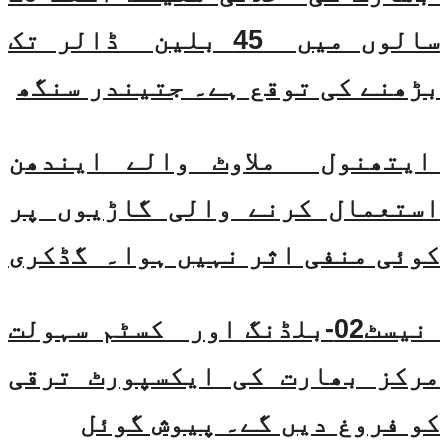
سالوں میں 45 بلین ڈالر تک
بڑھنے کی توقع ہے۔ جتیندر سنگھ
ایتھنول ملاوٹ والے ایندھن
استعمال کرنے والی گاڑیوں پر
کوئی منفی اثر نہیں ہوا۔ گڈکری
نیسٹ02-بلڈنگ اور کسٹم سہولت
مرکز بھارت کی ایکسپورٹ ترقی
کو فروغ دیں گے۔ پیوش گوئل