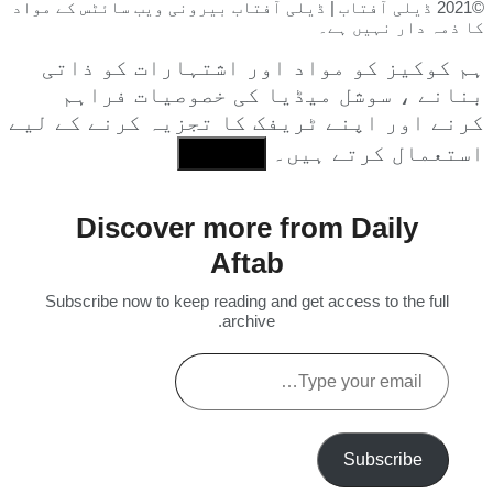
©2021 ڈیلی آفتاب | ڈیلی آفتاب بیرونی ویب سائٹس کے مواد
کا ذمہ دار نہیں ہے۔
ہم کوکیز کو مواد اور اشتہارات کو ذاتی
بنانے ، سوشل میڈیا کی خصوصیات فراہم
کرنے اور اپنے ٹریفک کا تجزیہ کرنے کے لیے
استعمال کرتے ہیں۔
I Agree
Discover more from Daily
Aftab
Subscribe now to keep reading and get access to the full
archive.
Type
your
email…
Subscribe