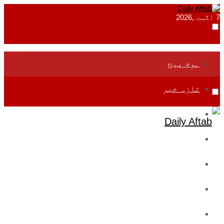
7 اگست ,2026
ہوم پیج
تازہ خبر
جموں و کشمیر
قومی
بین اقوامی
تعلیم
ادارتی