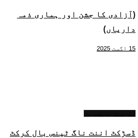
(آزادی کا جشن اور ہماری ذمہ
داریاں)
15 اگست 2025
تازہ ترین خبریں
ڈسڑکٹ اننت ناگ ٹینس بال کرکٹ