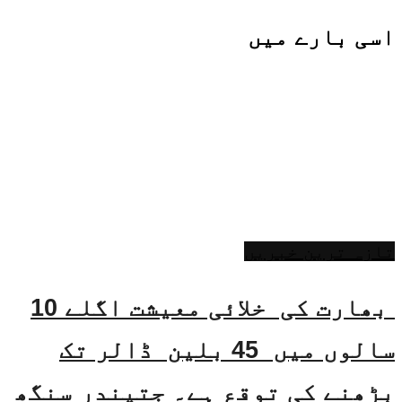
اسی
بارے میں
تازہ ترین خبریں
بھارت کی خلائی معیشت اگلے 10
سالوں میں 45 بلین ڈالر تک
بڑھنے کی توقع ہے۔ جتیندر سنگھ