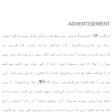
ADVERTISEMENT
ساگر، 24 اکتوبر/مدھیہ پردیش کے ساگر ضلع میں ساگر-بینا
روڈ پر جاروواکھیڑا کے ٹھاکر بابا مندر کے قریب دو
کاروں کے درمیان آمنے سامنے کی ٹکر میں دونوں کاروں میں
سوار ایک خاتون سمیت تین افراد کی موت ہو گئی۔پولیس
ذرائع کے مطابق جارو کھیڑا کے رہائشی رام جی برولیا اور
سونو راجک کھرائی طرف سے اپنے گا¶ں جارو کھیڑا آ رہے
تھے اور ساگر سے آنے والی کار میں کھرائی کے رہنے والے
سچدیو اپنی بیوی سریتا اور بیٹی ممتا اور ڈرائیور راہل
کے ساتھ کھرائی جا رہے تھے ، جہاں دونوں کی موت ہو گئی۔