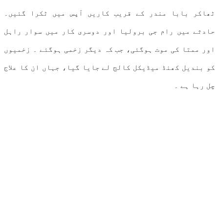
ٹھاکر بابا مندر کے قریب کاریں آپس میں ٹکرا گئیں۔
حادثے میں رام جی برولیا اور دوسری کار میں سوار راہل
اور ممتا کی موت ہوگئی، جب کہ دیگر زخمی ہوگئے ۔ زخمیوں
کو بندیل کھنڈ میڈیکل کالج لے جایا گیا، جہاں ان کا علاج
چل رہا ہے ۔