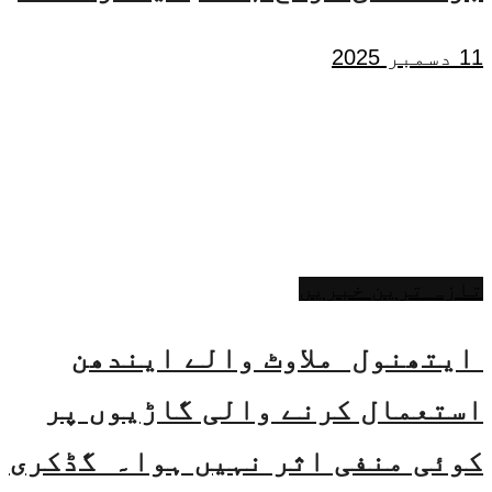
11 دسمبر 2025
تازہ ترین خبریں
ایتھنول ملاوٹ والے ایندھن
استعمال کرنے والی گاڑیوں پر
کوئی منفی اثر نہیں ہوا۔ گڈکری