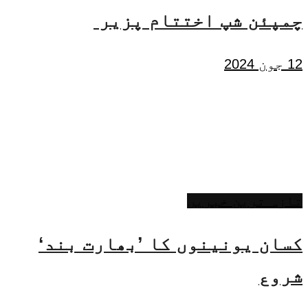
چمپئن شپ اختتام پزیر
12 جون 2024
تازہ ترین خبریں
کسان یونینوں کا ’بھارت بند‘
شروع