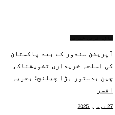
تازہ ترین خبریں
آپریشن سندور کے بعد پاکستان
کی اسلحہ خریداری تشویشناک،
چین بدستور بڑا چیلنج: بحریہ
افسر
27 نومبر 2025