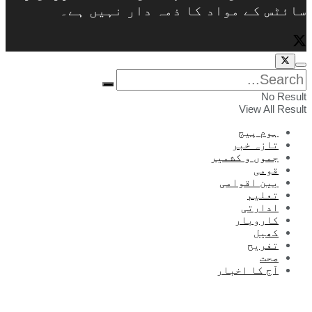
سائٹس کے مواد کا ذمہ دار نہیں ہے۔
No Result
View All Result
ہوم پیج
تازہ خبر
جموں و کشمیر
قومی
بین اقوامی
تعلیم
ادارتی
کاروبار
کھیل
تفریح
صحت
آج کا اخبار