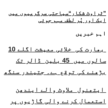
”ٹراوٹ شکار“سیاحتی سرگرمیوں میں
ایک اور پُر لطف مہم جوئی
اہم خبریں
بھارت کی خلائی معیشت اگلے 10
سالوں میں 45 بلین ڈالر تک
بڑھنے کی توقع ہے۔ جتیندر سنگھ
ایتھنول ملاوٹ والے ایندھن
استعمال کرنے والی گاڑیوں پر