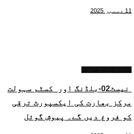
11 دسمبر 2025
تازہ ترین خبریں
نیسٹ02-بلڈنگ اور کسٹم سہولت
مرکز بھارت کی ایکسپورٹ ترقی
کو فروغ دیں گے۔ پیوش گوئل