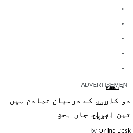
کاروبار
کھیل
تفریح
صحت
آج کا اخبار
ADVERTISEMENT
Edition
دو کاروں کے درمیان تصادم میں
اردو
تین افراد جاں بحق
English
by
Online Desk