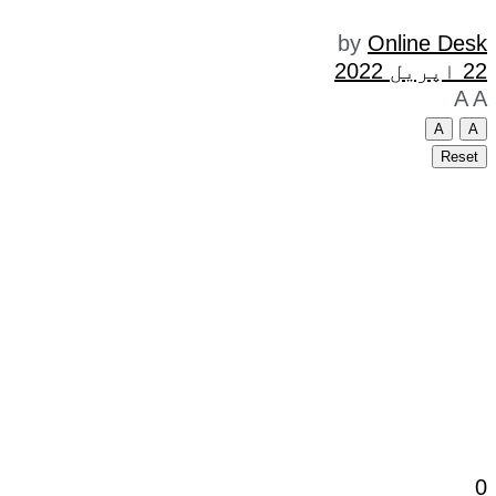
by
Online Desk
22 اپریل 2022
A
A
A
A
Reset
0