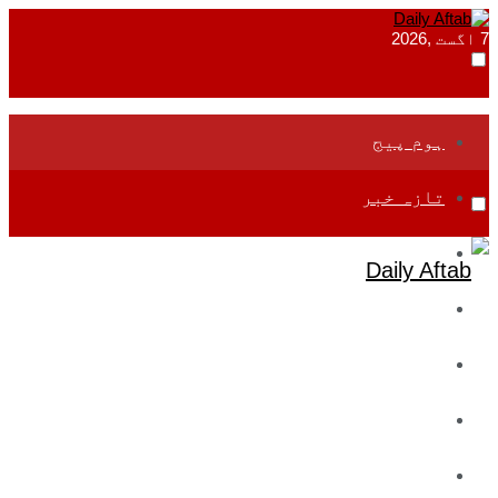
7 اگست ,2026
ہوم پیج
تازہ خبر
جموں و کشمیر
قومی
بین اقوامی
تعلیم
ادارتی