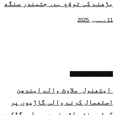
بڑھنے کی توقع ہے۔ جتیندر سنگھ
11 دسمبر 2025
تازہ ترین خبریں
ایتھنول ملاوٹ والے ایندھن
استعمال کرنے والی گاڑیوں پر
کوئی منفی اثر نہیں ہوا۔ گڈکری