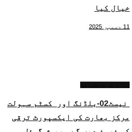
خیال کیا
11 دسمبر 2025
تازہ ترین خبریں
نیسٹ02-بلڈنگ اور کسٹم سہولت
مرکز بھارت کی ایکسپورٹ ترقی
کو فروغ دیں گے۔ پیوش گوئل