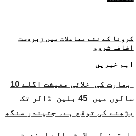
کرونا کے نئے معاملات میں زبردست
اضافہ شروع
اہم خبریں
بھارت کی خلائی معیشت اگلے 10
سالوں میں 45 بلین ڈالر تک
بڑھنے کی توقع ہے۔ جتیندر سنگھ
ایتھنول ملاوٹ والے ایندھن