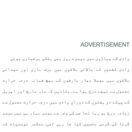
ADVERTISEMENT
وادی کے پہاڑوں میں دوسرے روز بھی ہلکی برفباری ہوئی
وادی کشمیر کے بالائی علاقوں میں برف باری اور میدانی
علاقوں میں موسلا دھار بارشوں کے بیچ شبانہ درجہ حرارت
معمول سے نیچے درج ہوا ہے۔بتادیں کہ ماہ مارچ اور اپریل
کے پہلے دو ہفتوں کے دوران وادی میں درجہ حرارت معمول سے
زیادہ درج ہو رہا تھا جس کی وجہ سے موسم بہار ہی میں موسم
گرما کی گرمی محسوس کیا جا رہی تھی۔محکمہ موسمیات کے