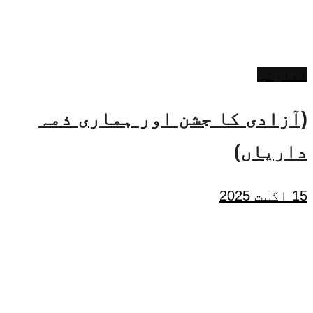
ادارتی
(آزادی کا جشن اور ہماری ذمہ
داریاں)
15 اگست 2025