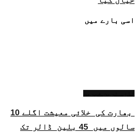
خیال کیا
اسی
بارے میں
تازہ ترین خبریں
بھارت کی خلائی معیشت اگلے 10
سالوں میں 45 بلین ڈالر تک