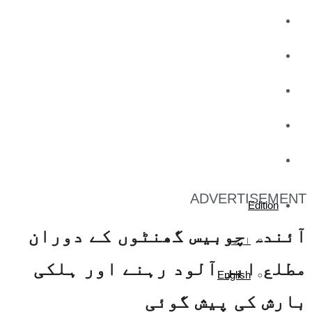
کاروبار
کھیل
تفریح
صحت
آج کا اخبار
ADVERTISEMENT
Edition
آئندہ چوبیس گھنٹوں کے دوران
اردو
مطلع ابر آلود رہنے اور ہلکی
English
بارش کی پیش گوئی