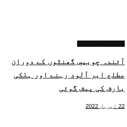
تازہ ترین خبریں
آئندہ چوبیس گھنٹوں کے دوران
مطلع ابر آلود رہنے اور ہلکی
بارش کی پیش گوئی
22 اپریل 2022