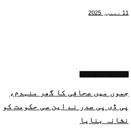
11 دسمبر 2025
تازہ ترین خبریں
جموں میں صحافی کا گھر منہدم،
پی ڈی پی صدر نے این سی حکومت کو
نشانہ بنایا