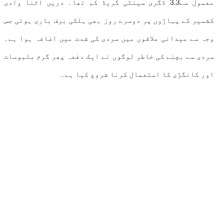
معمول سے3.3 ڈگری سینٹی گریڈ کم تھا۔ دریں اثنا وادی
کشمیر کے پہاڑوں پر دوسرے روز بھی ہلکی برف باری ہوئی جس
وجہ سے میدانی علاقوں میں سردی کی شدت میں اضافہ ہوا ہے۔
سردی سے بچنے کی خاطر لوگوں نے ایک دفعہ پھر گرم ملبوسات
اور کانگڑی کا استعمال کرنا شروع کیا ہے۔