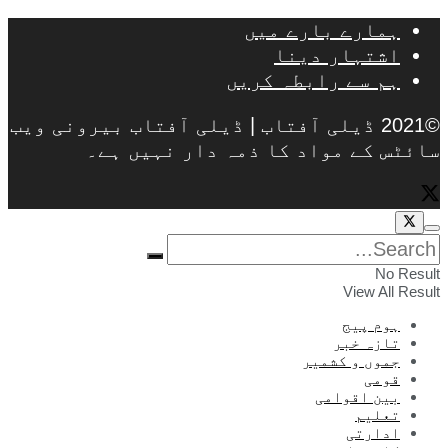
ہمارے بارے میں
اشتہار دینا
ہم سے رابطہ کریں
©2021 ڈیلی آفتاب | ڈیلی آفتاب بیرونی ویب
سائٹس کے مواد کا ذمہ دار نہیں ہے۔
No Result
View All Result
ہوم پیج
تازہ خبر
جموں و کشمیر
قومی
بین اقوامی
تعلیم
ادارتی