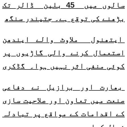
سالوں میں 45 بلین ڈالر تک
بڑھنے کی توقع ہے۔ جتیندر سنگھ
ایتھنول ملاوٹ والے ایندھن
استعمال کرنے والی گاڑیوں پر
کوئی منفی اثر نہیں ہوا۔ گڈکری
بھارت اور برازیل نے دفاعی
صنعت میں تعاون اور صلاحیت سازی
کے اقدامات کے مواقع پر تبادلہ