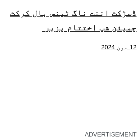
ڈسڑکٹ اننت ناگ ٹینس بال کرکٹ
چمپئن شپ اختتام پزیر
12 جون 2024
ADVERTISEMENT