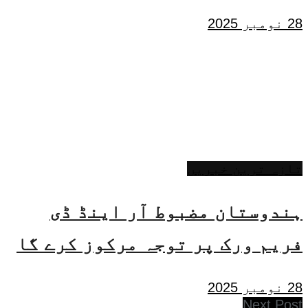
28 نومبر 2025
تازہ ترین خبریں
ہندوستان مضبوط آر اینڈ ڈی
فریم ورک پر توجہ مرکوز کرے گا
28 نومبر 2025
Next Post