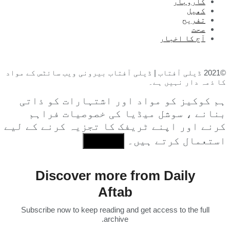
کاروبار
کھیل
تفریح
صحت
آج کا اخبار
©2021 ڈیلی آفتاب | ڈیلی آفتاب بیرونی ویب سائٹس کے مواد
کا ذمہ دار نہیں ہے۔
ہم کوکیز کو مواد اور اشتہارات کو ذاتی
بنانے ، سوشل میڈیا کی خصوصیات فراہم
کرنے اور اپنے ٹریفک کا تجزیہ کرنے کے لیے
استعمال کرتے ہیں۔
I Agree
Discover more from Daily
Aftab
Subscribe now to keep reading and get access to the full
archive.