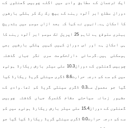
ایک ترجمان کے مطابق وادی میں اگلے چوبیس گھنٹوں کے
دوران مطلع ابر آلود رہنے کے بیچ رک رک کر ہلکی بارشوں
کا امکان ہے۔انہوں نے کہا کہ بعد ازاں موسم میں بتدریج
بہتری متوقع ہے تاہم 25 اپریل تک موسم ابر آلود رہنے کا
ہی امکان ہے اور اس دوران کہیں کہیں پلکی بارشیں بھی
ہوسکتی ہیں۔گرمائی دارلحکومت سری نگر جہاں گذشتہ
چوبیس گھنٹوں کے دوران10.3 ملی میٹر بارش ریکارڈ ہوئی،
میں کم سے کم درجہ حرارت8.6 ڈگری سینٹی گریڈ ریکارڈ کیا
گیا جو معمول سے0.3 ڈگری سینٹی گریڈ کم تھا۔وادی کے
مشہور زمانہ سیاحتی مقام گلمرگ جہاں گذشتہ چوبیس
گھنٹوں کے دوران15.4 ملی میٹر بارش ریکارڈ ہوئی، میں کم
سے کم درجہ حرارت0.0 ڈگری سینٹی گریڈ ریکارڈ کیا گیا جو