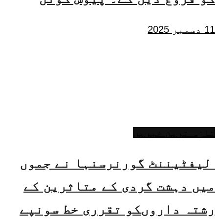
11 دسمبر 2025
تازہ ترین خبریں
لیفٹیننٹ گورنرسنہا نے جموں
میں دہشت گردی کے متاثرین کے
رشتہ داروںکو تقرری خط سونپے