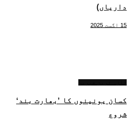
داریاں)
15 اگست 2025
تازہ ترین خبریں
کسان یونینوں کا ’بھارت بند‘
شروع