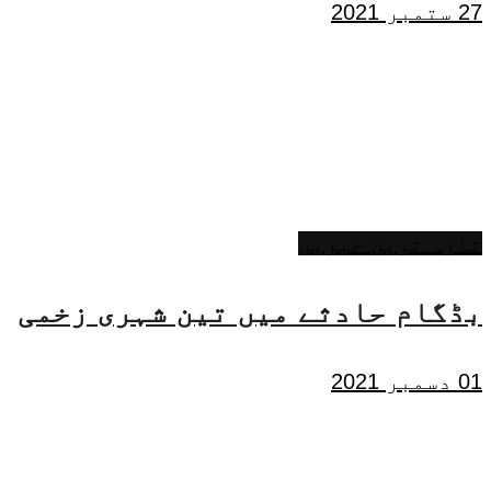
27 ستمبر 2021
تازہ ترین خبریں
بڈگام حادثے میں تین شہری زخمی
01 دسمبر 2021