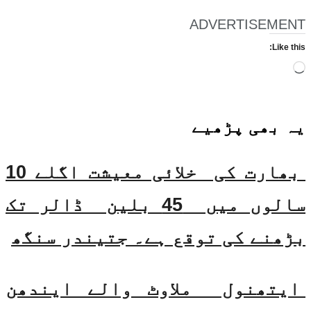
ADVERTISEMENT
Like this:
Loading…
یہ بھی
پڑھیے
بھارت کی خلائی معیشت اگلے 10
سالوں میں 45 بلین ڈالر تک
بڑھنے کی توقع ہے۔ جتیندر سنگھ
ایتھنول ملاوٹ والے ایندھن