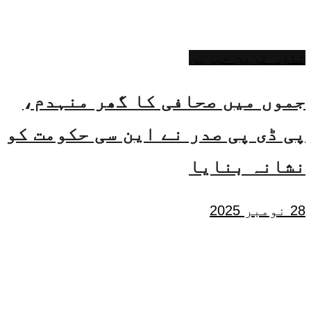
تازہ ترین خبریں
جموں میں صحافی کا گھر منہدم،
پی ڈی پی صدر نے این سی حکومت کو
نشانہ بنایا
28 نومبر 2025