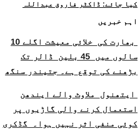
کیا جائے: ڈاکٹر فاروق عبداللہ
اہم خبریں
بھارت کی خلائی معیشت اگلے 10
سالوں میں 45 بلین ڈالر تک
بڑھنے کی توقع ہے۔ جتیندر سنگھ
ایتھنول ملاوٹ والے ایندھن
استعمال کرنے والی گاڑیوں پر
کوئی منفی اثر نہیں ہوا۔ گڈکری