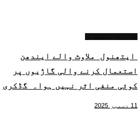
تازہ ترین خبریں
ایتھنول ملاوٹ والے ایندھن
استعمال کرنے والی گاڑیوں پر
کوئی منفی اثر نہیں ہوا۔ گڈکری
11 دسمبر 2025