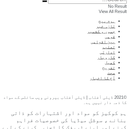
No Result
View All Result
ہوم پیج
تازہ خبر
جموں و کشمیر
قومی
بین اقوامی
تعلیم
ادارتی
کاروبار
کھیل
تفریح
صحت
آج کا اخبار
©2021 ڈیلی آفتاب | ڈیلی آفتاب بیرونی ویب سائٹس کے مواد
کا ذمہ دار نہیں ہے۔
ہم کوکیز کو مواد اور اشتہارات کو ذاتی
بنانے ، سوشل میڈیا کی خصوصیات فراہم
کرنے اور اپنے ٹریفک کا تجزیہ کرنے کے لیے