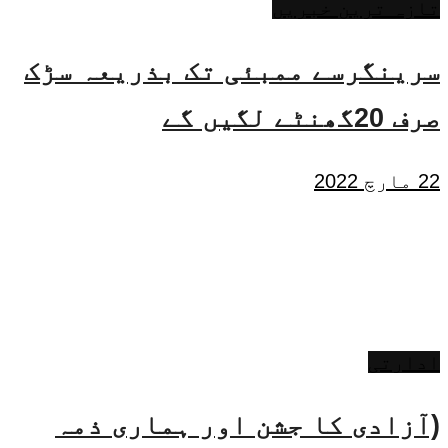
تازہ ترین خبریں
سرینگرسے ممبئی تک بذریعہ سڑک
صرف 20گھنٹے لگیں گے
22 مارچ 2022
ادارتی
(آزادی کا جشن اور ہماری ذمہ