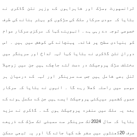
ٹرانسپورٹ ،سڑک اور شاہراہوں کے وزیر نتن گڈکری نے
بتایا کہ مودی سرکار ملک کی سڑکوں کو بہتر بنانے کی طرف
خصوصی توجہ دے رہی ہے ۔ انہوںنے کہا کہ مرکزی سرکار عوام
کو بنیادی سطح پر فائدہ پہنچانے کی کوشش میں ہیں ۔ اس
دوران نتن گڈکری نے بتایا کہا لہہ لداخ اور سرینگر میں
مختلف سڑک پروجیکٹ در دست لئے جاچکے ہیں جن میں زوجیلا
ٹنل بھی شامل ہیں جس سے سرینگر اور لہہ کے درمیان ہر
موسم میں راستہ کھلا رہے گا ۔ انہوں نے بتایا کہ سرکار
جموں کشمیر میںکئی پروجیکٹ ایسے ہیں جن کے مکمل ہونے کے
بعد یہ ملک میں منفرد پروجیکٹ ہوں گے ۔ گڈکری نے مزید
بتایا کہ سال 2024تک سرینگر سے ممبئی تک سڑک کے ذریعے
صرف 20گھنٹوں میں سفر طے کیا جائے گا اور یہ تبھی ممکن