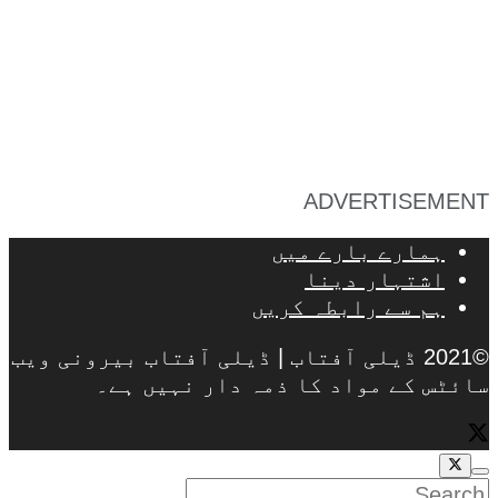
ADVERTISEMENT
ہمارے بارے میں
اشتہار دینا
ہم سے رابطہ کریں
©2021 ڈیلی آفتاب | ڈیلی آفتاب بیرونی ویب
سائٹس کے مواد کا ذمہ دار نہیں ہے۔