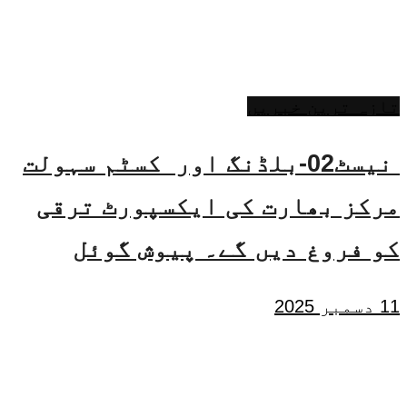
تازہ ترین خبریں
نیسٹ02-بلڈنگ اور کسٹم سہولت
مرکز بھارت کی ایکسپورٹ ترقی
کو فروغ دیں گے۔ پیوش گوئل
11 دسمبر 2025