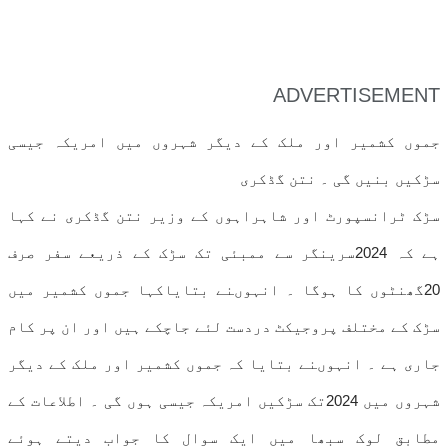
ADVERTISEMENT
جموں کشمیر اور ملک کے دیگر شہروں میں امریکہ جیسی
سڑکیں بنیں گی ۔ نتن گڈکری
سڑک ٹرانسپورٹ اور شاہراہوں کے وزیر نتن گڈکری نے کہا
ہے کہ 2024سرینگر سے ممبئی تک سڑک کے ذریعے سفر صرف
20گھنٹوں کا ہوگا ۔ انہوںنے بتایاکہا جموں کشمیر میں
سڑک کے مختلف پروجیکٹ دردست لئے جاچکے ہیں اور ان پر کام
جاری ہے ۔ انہوںنے بتایا کہ جموں کشمیر اور ملک کے دیگر
شہروں میں 2024تک سڑکیں امریکہ جیسی ہوں گی ۔ اطلاعات کے
مطابق لوک سبھا میں ایک سوال کا جواب دیتے ہوئے