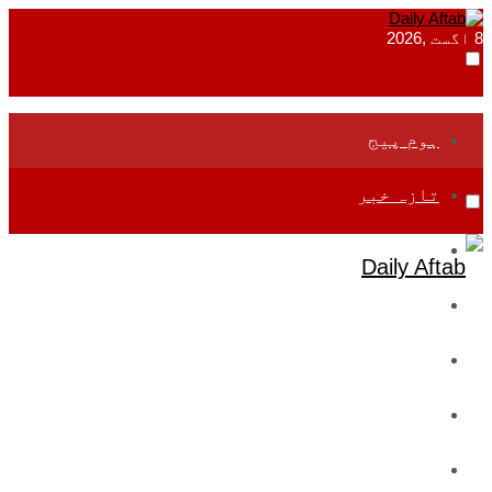
8 اگست ,2026
ہوم پیج
تازہ خبر
جموں و کشمیر
قومی
بین اقوامی
تعلیم
ادارتی