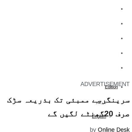
کاروبار
کھیل
تفریح
صحت
آج کا اخبار
ADVERTISEMENT
Edition
سرینگرسے ممبئی تک بذریعہ سڑک
اردو
صرف 20گھنٹے لگیں گے
English
by
Online Desk