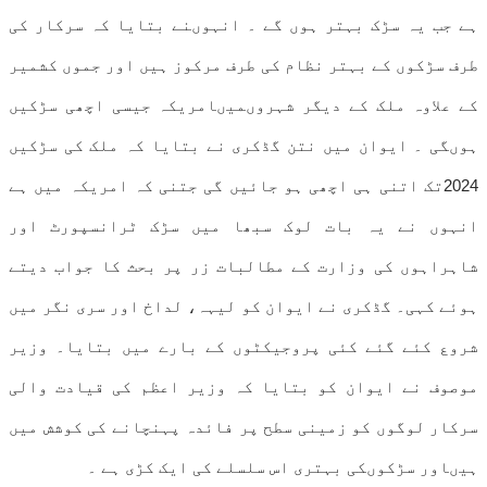
ہے جب یہ سڑک بہتر ہوں گے ۔ انہوںنے بتایا کہ سرکار کی
طرف سڑکوں کے بہتر نظام کی طرف مرکوز ہیں اور جموں کشمیر
کے علاوہ ملک کے دیگر شہروںمیںامریکہ جیسی اچھی سڑکیں
ہوںگی ۔ ایوان میں نتن گڈکری نے بتایا کہ ملک کی سڑکیں
2024تک اتنی ہی اچھی ہو جائیں گی جتنی کہ امریکہ میں ہے
انہوں نے یہ بات لوک سبھا میں سڑک ٹرانسپورٹ اور
شاہراہوں کی وزارت کے مطالبات زر پر بحث کا جواب دیتے
ہوئے کہی۔ گڈکری نے ایوان کو لیہہ، لداخ اور سری نگر میں
شروع کئے گئے کئی پروجیکٹوں کے بارے میں بتایا۔ وزیر
موصوف نے ایوان کو بتایا کہ وزیر اعظم کی قیادت والی
سرکار لوگوں کو زمینی سطح پر فائدہ پہنچانے کی کوشش میں
ہیںاور سڑکوںکی بہتری اس سلسلے کی ایک کڑی ہے ۔