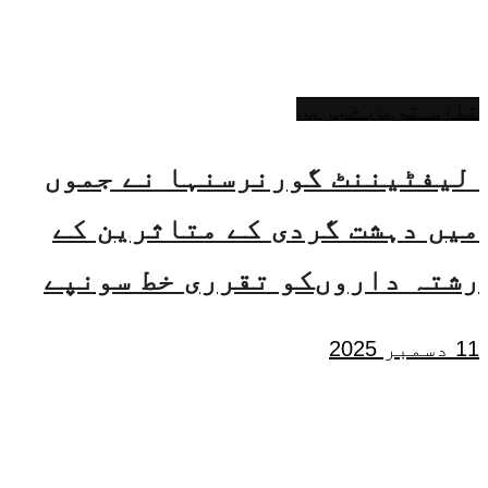
تازہ ترین خبریں
لیفٹیننٹ گورنرسنہا نے جموں
میں دہشت گردی کے متاثرین کے
رشتہ داروںکو تقرری خط سونپے
11 دسمبر 2025