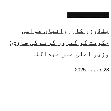
تازہ ترین خبریں
بلڈوزر کارروائیاں عوامی
حکومت کو کمزور کرنے کی سازش:
وزیر اعلیٰ عمر عبداللہ
28 نومبر 2025