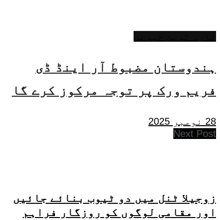
تازہ ترین خبریں
ہندوستان مضبوط آر اینڈ ڈی
فریم ورک پر توجہ مرکوز کرے گا
28 نومبر 2025
Next Post
زوجیلا ٹنل میں دو ٹیوب بنائے جائیں
اور مقامی لوگوں کو روزگار فراہم