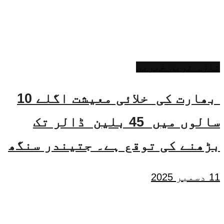
تازہ ترین خبریں
بھارت کی خلائی معیشت اگلے 10
سالوں میں 45 بلین ڈالر تک
بڑھنے کی توقع ہے۔ جتیندر سنگھ
11 دسمبر 2025