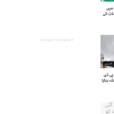
 میں
ات کے
ADVERTISEMENT
ن خبریں
پی ڈی
 بنایا