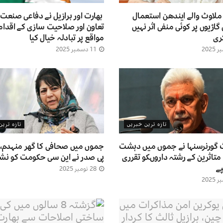
ملاوٹ والے ایندھن استعمال
بھارت اور برازیل نے دفاعی صنعت
 گاڑیوں پر کوئی منفی اثر نہیں
تعاون اور صلاحیت سازی کے اقدام
ری
مواقع پر تبادلہ خیال کیا
11 دسمبر 2025
تازہ ترین خبریں
تازہ تری
 گورنرسنہا نے جموں میں دہشت
جموں میں صحافی کا گھر منہدم، 
متاثرین کے رشتہ داروںکو تقرری
پی صدر نے این سی حکومت کو نشانہ
ے
28 نومبر 2025