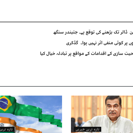
 پر کوئی منفی اثر نہیں ہوا۔ گڈکری
یت سازی کے اقدامات کے مواقع پر تبادلہ خیال کیا
تازہ ترین خبریں
تازہ تری