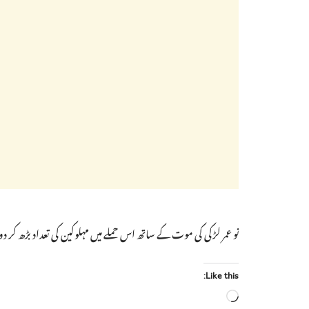
نو عمر لڑکی کی موت کے ساتھ اس حملے میں مہلوکین کی تعداد بڑھ کر 
Like this:
Loading…