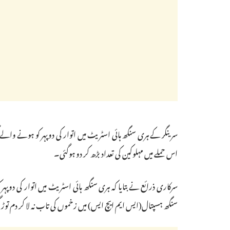
سرینگر کے ہری سنگھ ہائی اسٹریٹ میں اتوار کی دوپہر کو ہونے والے 
اس حملے میں مہلوکین کی تعداد بڑھ کر دو ہوگئی۔
سرکاری ذرائع نے بتایا کہ ہری سنگھ ہائی اسٹریٹ میں اتوار کی دوپہ
سنگھ ہسپتال(ایس ایم ایچ ایس) میں زخموں کی تاب نہ لا کر دم توڑ