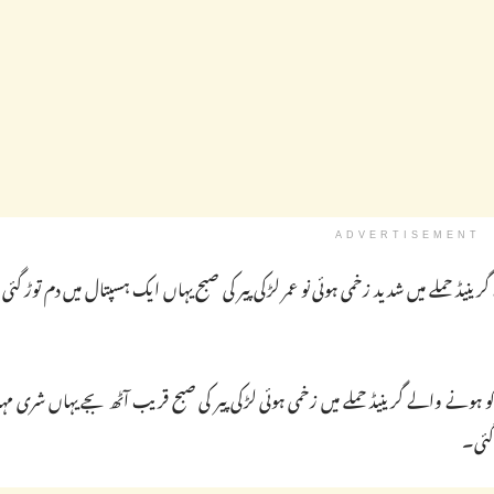
ADVERTISEMENT
گرینیڈ حملے میں شدید زخمی ہوئی نو عمر لڑکی پیر کی صبح یہاں ایک ہسپتال میں دم توڑ گ
ر کو ہونے والے گرینیڈ حملے میں زخمی ہوئی لڑکی پیر کی صبح قریب آٹھ بجے یہاں شری مہ
 گئی۔