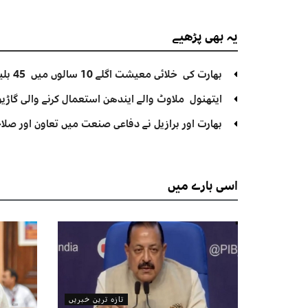
یہ بھی
پڑھیے
بھارت کی خلائی معیشت اگلے 10 سالوں میں 45 بلین ڈالر تک بڑھنے کی توقع ہے۔ جتیندر سنگھ
ایتھنول ملاوٹ والے ایندھن استعمال کرنے والی گاڑیوں
بھارت اور برازیل نے دفاعی صنعت میں تعاون اور صلاح
اسی
بارے میں
تازہ ترین خبریں