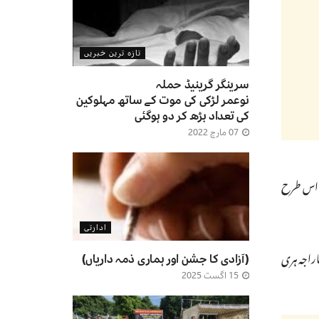
تازہ ترین خبریں
سرینگر گرینیڈ حملہ
نوعمر لڑکی کی موت کے ساتھ مہلوکین
کی تعداد بڑھ کر دو ہوگئی
07 مارچ 2022
ئی اس طرح
ادارتی
اراجہ ہری
(آزادی کا جشن اور ہماری ذمہ داریاں)
15 اگست 2025