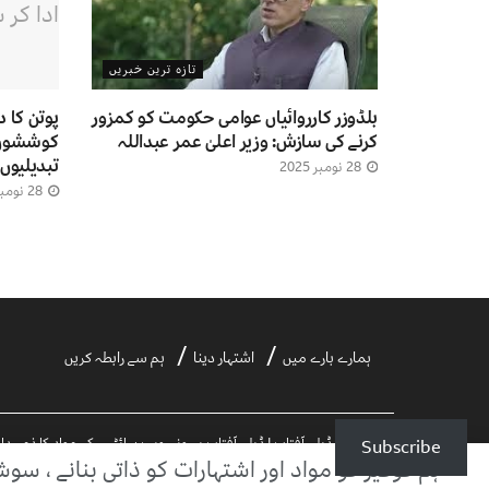
تازہ ترین خبریں
بلڈوزر کارروائیاں عوامی حکومت کو کمزور
پوتن کا 
کرنے کی سازش: وزیر اعلیٰ عمر عبداللہ
کوششوں ا
تبدیلیوں
28 نومبر 2025
28 نومبر 2025
ہمارے بارے میں
اشتہار دینا
ہم سے رابطہ کریں
Subscribe
©2021 ڈیلی آفتاب | ڈیلی آفتاب بیرونی ویب سائٹس کے مواد کا ذمہ دار نہیں ہے۔
ہم کوکیز کو مواد اور اشتہارات کو ذاتی بنانے ، سو