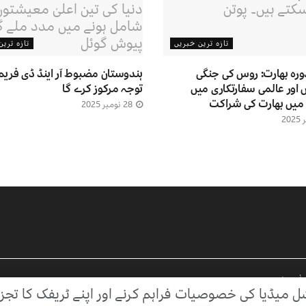
تازہ ترین خبریں
تازہ تری
دورہ بھارت: روس کی جنگی
ہندوستان مضبوط آر اینڈ ڈی فریم 
ور عالمی سفارتکاری میں
توجہ مرکوز کرے گا
 میں بھارت کی شراکت
28 نومبر 2025
شل میڈیا کی خصوصیات فراہم کرنے اور اپنے ٹریفک کا تجز