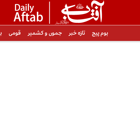
ہوم پیج
تازہ خبر
جموں و کشمیر
قومی
ب