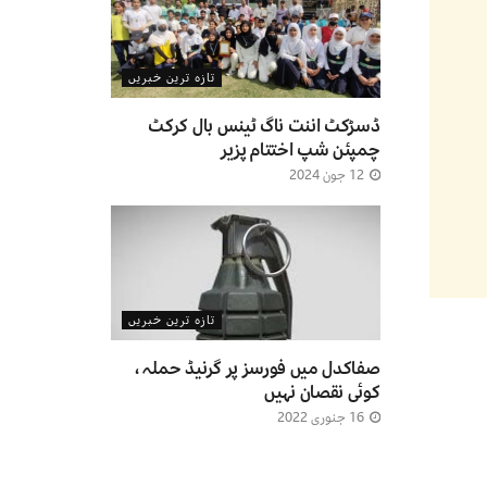
تازہ ترین خبریں
ڈسڑکٹ اننت ناگ ٹینس بال کرکٹ
چمپئن شپ اختتام پزیر
12 جون 2024
تازہ ترین خبریں
صفاکدل میں فورسز پر گرنیڈ حملہ ،
کوئی نقصان نہیں
16 جنوری 2022