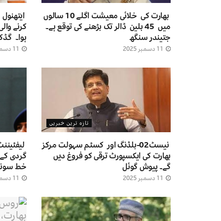
بھارت کی خلائی معیشت اگلے 10 سالوں
ایتھنول 
میں 45 بلین ڈالر تک بڑھنے کی توقع ہے۔
کرنے والی
جتیندر سنگھ
ہوا۔ گڈک
11 دسمبر 2025
11 دسمبر 2025
تازہ ترین خبریں
نیسٹ02-بلڈنگ اور کسٹم سہولت مرکز
لیفٹیننٹ
بھارت کی ایکسپورٹ ترقی کو فروغ دیں
گردی کے 
گے۔ پیوش گوئل
خط سونپ
11 دسمبر 2025
11 دسمبر 2025