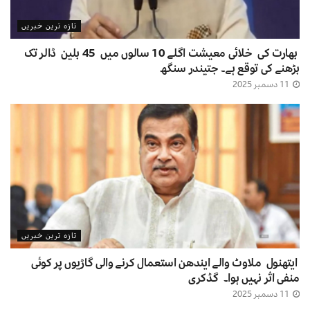
تازہ ترین خبریں
بھارت کی خلائی معیشت اگلے 10 سالوں میں 45 بلین ڈالر تک
بڑھنے کی توقع ہے۔ جتیندر سنگھ
11 دسمبر 2025
تازہ ترین خبریں
ایتھنول ملاوٹ والے ایندھن استعمال کرنے والی گاڑیوں پر کوئی
منفی اثر نہیں ہوا۔ گڈکری
11 دسمبر 2025