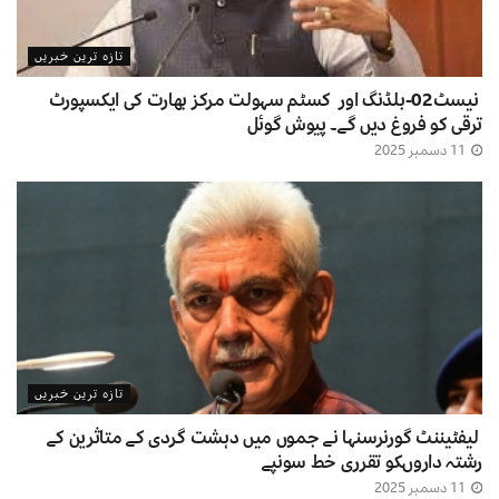
تازہ ترین خبریں
نیسٹ02-بلڈنگ اور کسٹم سہولت مرکز بھارت کی ایکسپورٹ
ترقی کو فروغ دیں گے۔ پیوش گوئل
11 دسمبر 2025
تازہ ترین خبریں
لیفٹیننٹ گورنرسنہا نے جموں میں دہشت گردی کے متاثرین کے
رشتہ داروںکو تقرری خط سونپے
11 دسمبر 2025