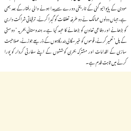
مودی کے پاپوا نیو گنی کے تاریخی دورے سے پیدا ہونے والی رفتار کے بعد بھی
ہے، جہاں دونوں ممالک نے دو طرفہ تعلقات کو گہرا کرنے، ترقیاتی شراکت داری
کو بڑھانے اور دفاعی تعاون کو بڑھانے کا عہد کیا ہے۔ ہندوستانی بحریہ ‘ دوستی
کے پل’ تعمیر کرنے، قوموں کو خیر سگالی بندرگاہوں کے ذریعے جوڑنے، صلاحیت
سازی کے اقدامات اور مشترکہ بحری کوششوں کے اپنے سفارتی کردار کو پورا
کرنے میں ثابت قدم ہے۔