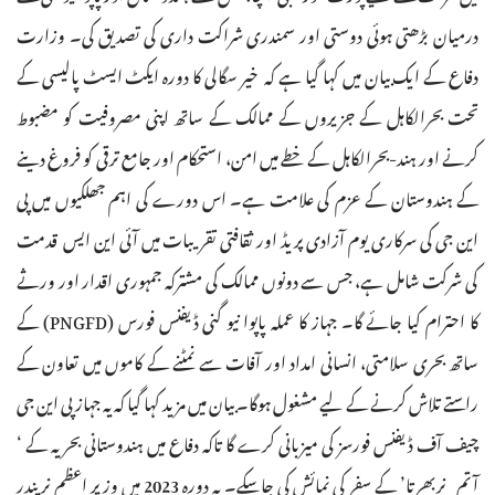
درمیان بڑھتی ہوئی دوستی اور سمندری شراکت داری کی تصدیق کی۔ وزارت
دفاع کے ایک بیان میں کہا گیا ہے کہ خیر سگالی کا دورہ ایکٹ ایسٹ پالیسی کے
تحت بحرالکاہل کے جزیروں کے ممالک کے ساتھ اپنی مصروفیت کو مضبوط
کرنے اور ہند-بحرالکاہل کے خطے میں امن، استحکام اور جامع ترقی کو فروغ دینے
کے ہندوستان کے عزم کی علامت ہے۔ اس دورے کی اہم جھلکیوں میں پی
این جی کی سرکاری یوم آزادی پریڈ اور ثقافتی تقریبات میں آئی این ایس قدمت
کی شرکت شامل ہے، جس سے دونوں ممالک کی مشترکہ جمہوری اقدار اور ورثے
کا احترام کیا جائے گا۔ جہاز کا عملہ پاپوا نیو گنی ڈیفنس فورس (PNGFD) کے
ساتھ بحری سلامتی، انسانی امداد اور آفات سے نمٹنے کے کاموں میں تعاون کے
راستے تلاش کرنے کے لیے مشغول ہوگا۔ بیان میں مزید کہا گیا کہ یہ جہاز پی این جی
چیف آف ڈیفنس فورسز کی میزبانی کرے گا تاکہ دفاع میں ہندوستانی بحریہ کے ‘
آتم نربھرتا’ کے سفر کی نمائش کی جاسکے۔ یہ دورہ 2023 میں وزیر اعظم نریندر