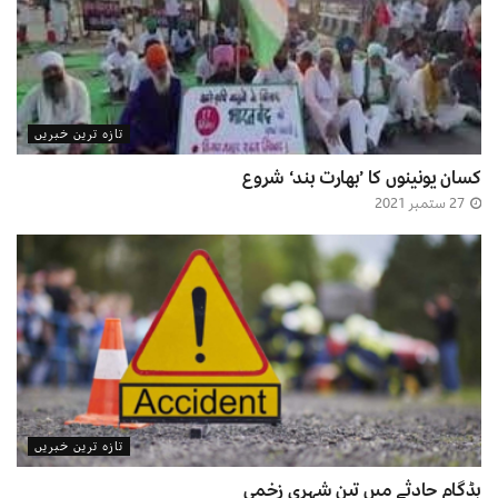
تازہ ترین خبریں
کسان یونینوں کا ’بھارت بند‘ شروع
27 ستمبر 2021
تازہ ترین خبریں
بڈگام حادثے میں تین شہری زخمی