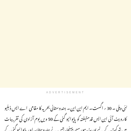
ADVERTISEMENT
نئی دہلی ۔ 30 ؍ اگست۔ ایم این این۔ ہندوستانی بحریہ کا مقامی اے ایس ڈبلیو
کارویٹ آئی این ایس قدمتہفتہ کو پاپوا نیو گنی کے 50 ویں یوم آزادی کی تقریبات
میں شرکت کے لیے پورٹ مورسبی پہنچا، جس نے ہندوستان اور پاپوا نیو گنی کے