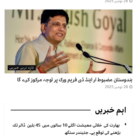
28 نومبر 2025
تازہ ترین خبریں
ہندوستان مضبوط آر اینڈ ڈی فریم ورک پر توجہ مرکوز کرے گا
28 نومبر 2025
اہم خبریں
بھارت کی خلائی معیشت اگلے 10 سالوں میں 45 بلین ڈالر تک
بڑھنے کی توقع ہے۔ جتیندر سنگھ