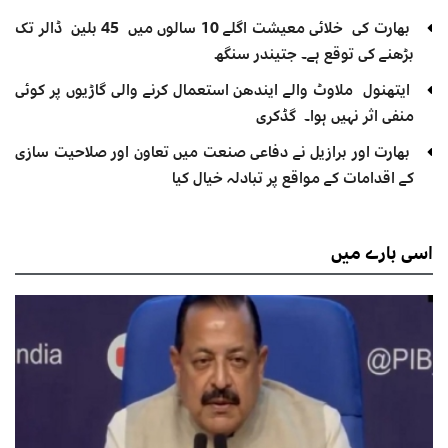
بھارت کی خلائی معیشت اگلے 10 سالوں میں 45 بلین ڈالر تک
بڑھنے کی توقع ہے۔ جتیندر سنگھ
ایتھنول ملاوٹ والے ایندھن استعمال کرنے والی گاڑیوں پر کوئی
منفی اثر نہیں ہوا۔ گڈکری
بھارت اور برازیل نے دفاعی صنعت میں تعاون اور صلاحیت سازی
کے اقدامات کے مواقع پر تبادلہ خیال کیا
اسی
بارے میں