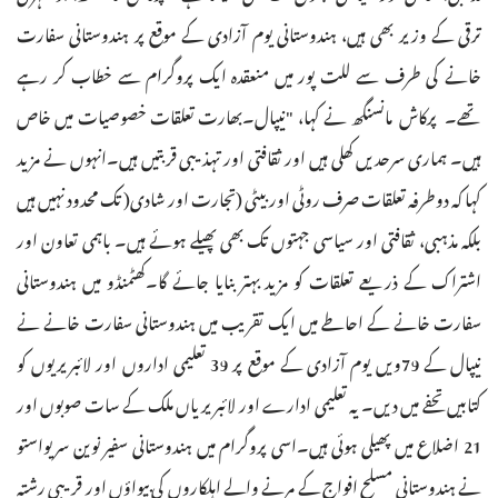
ترقی کے وزیر بھی ہیں، ہندوستانی یوم آزادی کے موقع پر ہندوستانی سفارت
خانے کی طرف سے للت پور میں منعقدہ ایک پروگرام سے خطاب کر رہے
تھے۔ پرکاش مانسنگھ نے کہا، "نیپال۔بھارت تعلقات خصوصیات میں خاص
ہیں۔ ہماری سرحدیں کھلی ہیں اور ثقافتی اور تہذیبی قربتیں ہیں۔انہوں نے مزید
کہا کہ دوطرفہ تعلقات صرف روٹی اور بیٹی (تجارت اور شادی( تک محدود نہیں ہیں
بلکہ مذہبی، ثقافتی اور سیاسی جہتوں تک بھی پھیلے ہوئے ہیں۔ باہمی تعاون اور
اشتراک کے ذریعے تعلقات کو مزید بہتر بنایا جائے گا۔کھٹمنڈو میں ہندوستانی
سفارت خانے کے احاطے میں ایک تقریب میں ہندوستانی سفارت خانے نے
نیپال کے 79ویں یوم آزادی کے موقع پر 39 تعلیمی اداروں اور لائبریریوں کو
کتابیں تحفے میں دیں۔ یہ تعلیمی ادارے اور لائبریریاں ملک کے سات صوبوں اور
21 اضلاع میں پھیلی ہوئی ہیں۔اسی پروگرام میں ہندوستانی سفیر نوین سریواستو
نے ہندوستانی مسلح افواج کے مرنے والے اہلکاروں کی بیواؤں اور قریبی رشتہ