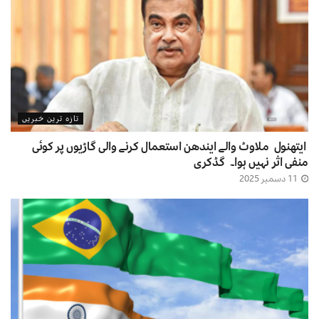
تازہ ترین خبریں
ایتھنول ملاوٹ والے ایندھن استعمال کرنے والی گاڑیوں پر کوئی
منفی اثر نہیں ہوا۔ گڈکری
11 دسمبر 2025