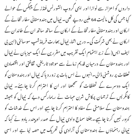
داروں کو اعزاز سے نوازا اور ایمی گروپ انشورنس فنڈز کے چیکس کے حوالے
کیا جس کی کل مالیت 64 ملین روپے تھی۔ نیپال میں ہندوستانی سفارتخانے کے
ارکان اور ہندوستانی سفارتخانے کے ارکان کے ساتھ ساتھ ان کے خاندان کے
ارکان نے بھی شرکت کی۔ دریں اثنا، نیپال بھارت فرینڈشپ سوسائٹی (این بی
ایف ایس( کے زیر اہتمام ایک تقریب میں مقررین کے ایک میزبان نے نیپال
اور ہندوستان کے درمیان قدیم زمانے سے موجود تاریخی، ثقافتی اور اقتصادی
تعلقات پر روشنی ڈالی۔انہوں نے اس بات پر زور دیا کہ نیپال اور ہندوستان کو
ایک دوسرے کے تحفظات کو سمجھنا اور ان کا احترام کرنا چاہئے۔ نیپالی
کانگریس کے ترجمان پرکاش شرن مہات نے ریمارکس دیے کہ نیپال کو ہمیشہ
ہندوستان کے سلامتی کے مفاد کا احترام کرنا چاہیے اور اس کے خدشات کو
کمزور نہیں کرنا چاہیے۔جنتا سماج وادی نیپال کے صدر اوپیندر یادو نے کہا کہ
نیپالی رہنماؤں نے ہندوستان کی آزادی کی تحریک میں حصہ لیا ہے اور اسی