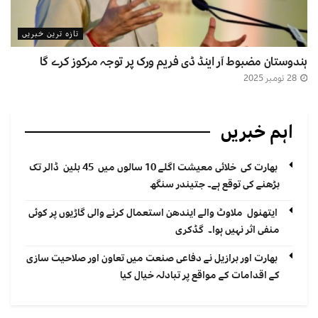
تازہ ترین خبریں
ہندوستان مضبوط آر اینڈ ڈی فریم ورک پر توجہ مرکوز کرے گا
28 نومبر 2025
اہم خبریں
بھارت کی خلائی معیشت اگلے 10 سالوں میں 45 بلین ڈالر تک
بڑھنے کی توقع ہے۔ جتیندر سنگھ
ایتھنول ملاوٹ والے ایندھن استعمال کرنے والی گاڑیوں پر کوئی
منفی اثر نہیں ہوا۔ گڈکری
بھارت اور برازیل نے دفاعی صنعت میں تعاون اور صلاحیت سازی
کے اقدامات کے مواقع پر تبادلہ خیال کیا