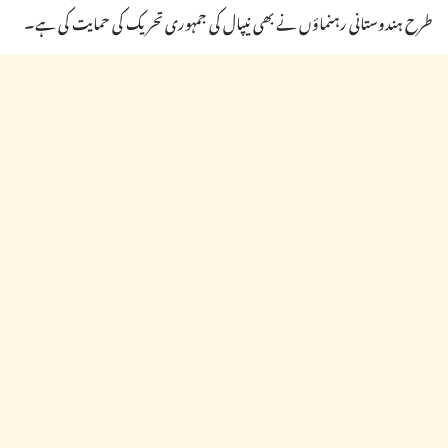
طرح ہندوستانی رہنماؤں نے بھی نیپال کی جمہوری تحریک کی حمایت کی ہے۔