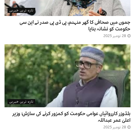
تازہ ترین خبریں
جموں میں صحافی کا گھر منہدم، پی ڈی پی صدر نے این سی
حکومت کو نشانہ بنایا
28 نومبر 2025
تازہ ترین خبریں
بلڈوزر کارروائیاں عوامی حکومت کو کمزور کرنے کی سازش: وزیر
اعلیٰ عمر عبداللہ
28 نومبر 2025