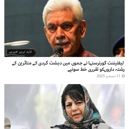
تازہ ترین خبریں
لیفٹیننٹ گورنرسنہا نے جموں میں دہشت گردی کے متاثرین کے
رشتہ داروںکو تقرری خط سونپے
11 دسمبر 2025