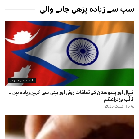
سب سے زیادہ پڑھی جانے والی
تازہ ترین خبریں
نیپال اور ہندوستان کے تعلقات روٹی اور بیٹی سے کہیںزیادہ ہیں ۔
نائب وزیراعظم
16 اگست 2025