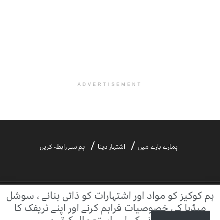
ADVERTISEMENT
ہمارے بارے میں
اشتہار دینا
ہم سے رابطہ کریں
ہم کوکیز کو مواد اور اشتہارات کو ذاتی بنانے ، سوشل
©2021 ڈیلی آفتاب | ڈیلی آفتاب بیرونی ویب سائٹس کے مواد کا ذمہ دار نہیں ہے۔
میڈیا کی خصوصیات فراہم کرنے اور اپنے ٹریفک کا