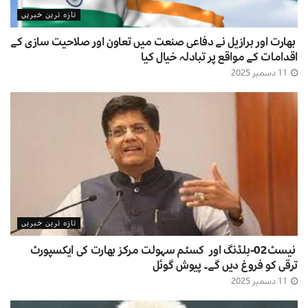
تازہ ترین خبریں
بھارت اور برازیل نے دفاعی صنعت میں تعاون اور صلاحیت سازی کے
اقدامات کے مواقع پر تبادلہ خیال کیا
11 دسمبر 2025
تازہ ترین خبریں
نیسٹ02-بلڈنگ اور کسٹم سہولت مرکز بھارت کی ایکسپورٹ
ترقی کو فروغ دیں گے۔ پیوش گوئل
11 دسمبر 2025