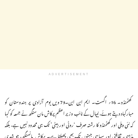
ADVERTISEMENT
کھٹمنڈو۔ 16؍ اگست۔ ایم این این۔79 ویں یوم آزادی پر ہندوستان کو
مبارکباد دیتے ہوئے، نیپال کے نائب وزیر اعظم پرکاش مان سنگھ نے جمعہ کو کہا
کہ نئی دہلی اور کھٹمنڈو کا رشتہ صرف ‘روٹی اور بیٹی’ تک ہی محدود نہیں ہے، بلکہ
مذہبی، ثقافتی اور سیاسی جہتوں تک بھی پھیلتا ہے۔ پرکاش مانسنگھ، جو شہری