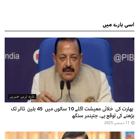
اسی
بارے میں
تازہ ترین خبریں
بھارت کی خلائی معیشت اگلے 10 سالوں میں 45 بلین ڈالر تک
بڑھنے کی توقع ہے۔ جتیندر سنگھ
11 دسمبر 2025