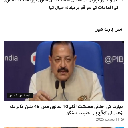
بھارت اور برازیل نے دفاعی صنعت میں تعاون اور صلاحیت سازی
کے اقدامات کے مواقع پر تبادلہ خیال کیا
اسی
بارے میں
تازہ ترین خبریں
بھارت کی خلائی معیشت اگلے 10 سالوں میں 45 بلین ڈالر تک
بڑھنے کی توقع ہے۔ جتیندر سنگھ
11 دسمبر 2025