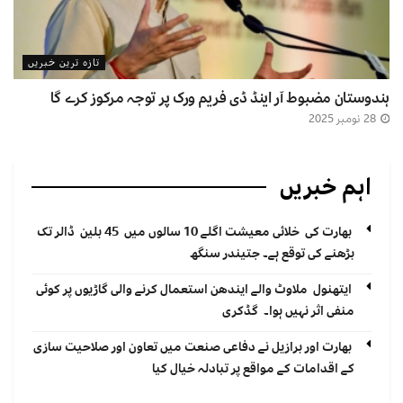
تازہ ترین خبریں
ہندوستان مضبوط آر اینڈ ڈی فریم ورک پر توجہ مرکوز کرے گا
28 نومبر 2025
اہم خبریں
بھارت کی خلائی معیشت اگلے 10 سالوں میں 45 بلین ڈالر تک
بڑھنے کی توقع ہے۔ جتیندر سنگھ
ایتھنول ملاوٹ والے ایندھن استعمال کرنے والی گاڑیوں پر کوئی
منفی اثر نہیں ہوا۔ گڈکری
بھارت اور برازیل نے دفاعی صنعت میں تعاون اور صلاحیت سازی
کے اقدامات کے مواقع پر تبادلہ خیال کیا