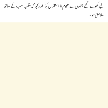
لیے کھولے گئے جنہوں نے ہجوم کا استقبال کیا اور کہا کہ "آپ سب کے ساتھ
سلامتی ہو۔