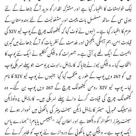
نیک خواہشات کا اظہار کیا ہے اور مشترکہ اقدار کو مزید آگے بڑھانے کے لئے
ہولی سی کے ساتھ مسلسل بات چیت اور مشغولیت کے لئے ہندوستان کے
عزم کا اظہار کیا ہے۔ انہوں نے نوٹ کیا کہ کیتھولک چرچ کے پوپ لیو XIV کی
قیادت امن، ہم آہنگی، یکجہتی اور خدمت کے نظریات کو آگے بڑھانے میں گہری
اہمیت کے ایک لمحے پر آتی ہے۔ جمعرات کو ویٹیکن کنکلیو نے ایک نئے پوپ کا
انتخاب کیا۔ ویٹیکن نیوز نے بتایا کہ کارڈینل رابرٹ پریوسٹ جو پہلے امریکی پوپ
ہیں کو 267 ویں پوپ کے طور پر منتخب کیا گیا جنہوں نے پوپ لیو XIV کا نام
لیا۔ پوپ لیو XIV رومن کیتھولک چرچ کے 267 ویں پوپ بن گئے۔ وہ
کیتھولک چرچ کی قیادت کرنے والے پہلے امریکی ہیں۔ کارڈینل پروٹوڈیکن
ڈومینیک ممبرٹی، سینئر کارڈینل ڈیکن سینٹ پیٹر کی بالکونی میں نمودار ہوئے جو
سینٹ پیٹرز اسکوائر کو دیکھتا ہے اور اعلان کیا، "ہیبیمس پاپام!”ہمارے پاس
ایک پوپ ہے۔ ویٹیکن میں بالکونی کے دروازے نئے پوپ کو ظاہر کرنے کے