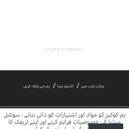
ADVERTISEMENT
ہمارے بارے میں
اشتہار دینا
ہم سے رابطہ کریں
ہم کوکیز کو مواد اور اشتہارات کو ذاتی بنانے ، سوشل
©2021 ڈیلی آفتاب | ڈیلی آفتاب بیرونی ویب سائٹس کے مواد کا ذمہ دار نہیں ہے۔
میڈیا کی خصوصیات فراہم کرنے اور اپنے ٹریفک کا