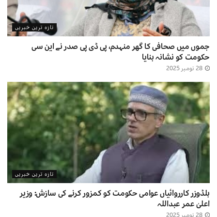
تازہ ترین خبریں
جموں میں صحافی کا گھر منہدم، پی ڈی پی صدر نے این سی
حکومت کو نشانہ بنایا
28 نومبر 2025
تازہ ترین خبریں
بلڈوزر کارروائیاں عوامی حکومت کو کمزور کرنے کی سازش: وزیر
اعلیٰ عمر عبداللہ
28 نومبر 2025