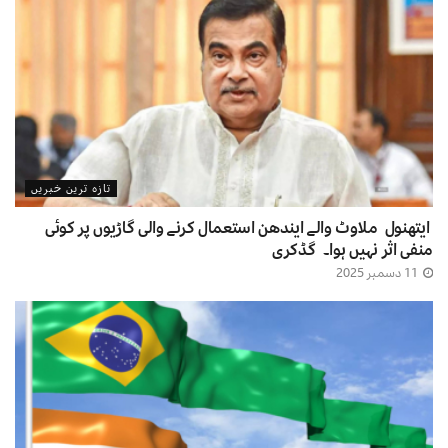
تازہ ترین خبریں
ایتھنول ملاوٹ والے ایندھن استعمال کرنے والی گاڑیوں پر کوئی
منفی اثر نہیں ہوا۔ گڈکری
11 دسمبر 2025