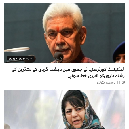
تازہ ترین خبریں
لیفٹیننٹ گورنرسنہا نے جموں میں دہشت گردی کے متاثرین کے
رشتہ داروںکو تقرری خط سونپے
11 دسمبر 2025