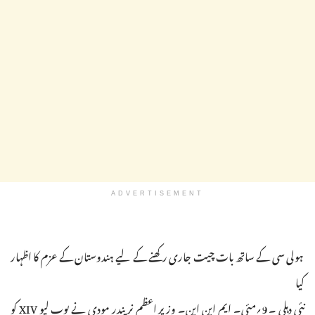
ADVERTISEMENT
ہولی سی کے ساتھ بات چیت جاری رکھنے کے لیے ہندوستان کے عزم کا اظہار
کیا
نئی دہلی ۔ 9؍مئی۔ ایم این این۔ وزیر اعظم نریندر مودی نے پوپ لیو XIV کو