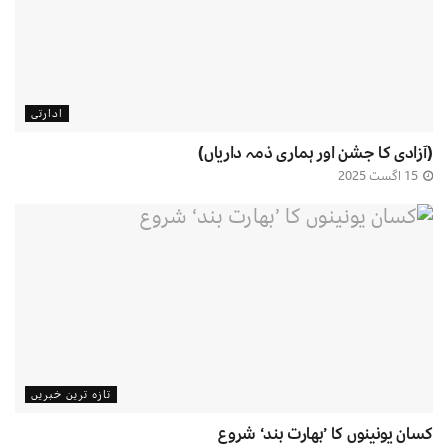
ادارتی
(آزادی کا جشن اور ہماری ذمہ داریاں)
15 اگست 2025
تازہ ترین خبریں
کسان یونینوں کا ’بھارت بند‘ شروع