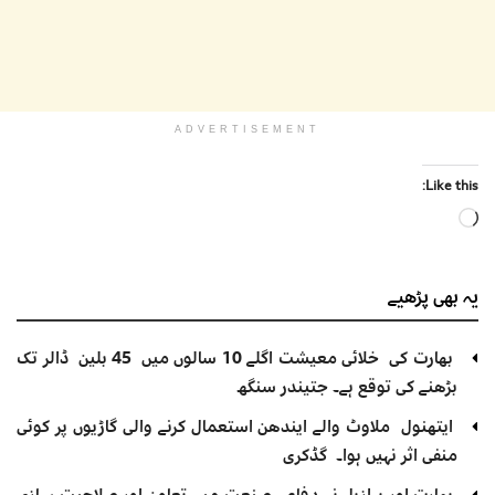
ADVERTISEMENT
Like this:
Loading…
یہ بھی
پڑھیے
بھارت کی خلائی معیشت اگلے 10 سالوں میں 45 بلین ڈالر تک
بڑھنے کی توقع ہے۔ جتیندر سنگھ
ایتھنول ملاوٹ والے ایندھن استعمال کرنے والی گاڑیوں پر کوئی
منفی اثر نہیں ہوا۔ گڈکری