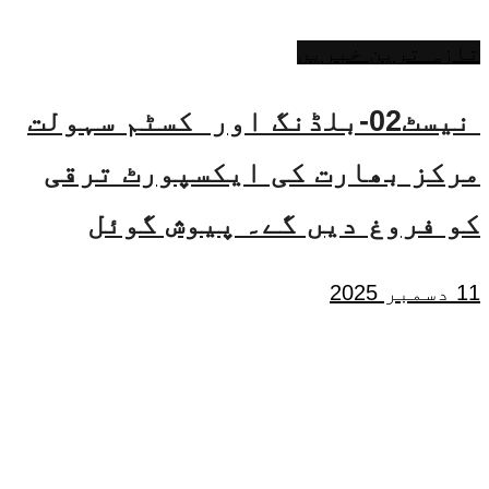
تازہ ترین خبریں
نیسٹ02-بلڈنگ اور کسٹم سہولت
مرکز بھارت کی ایکسپورٹ ترقی
کو فروغ دیں گے۔ پیوش گوئل
11 دسمبر 2025