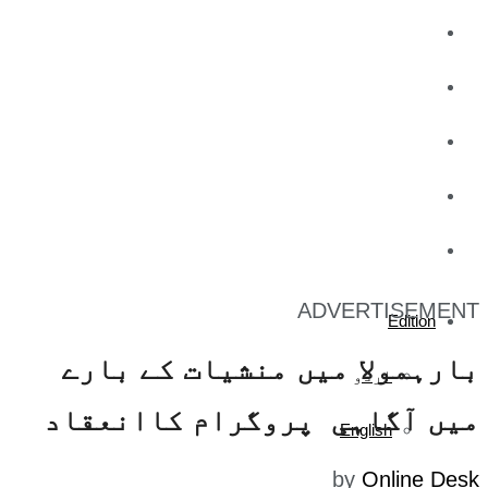
کاروبار
کھیل
تفریح
صحت
آج کا اخبار
ADVERTISEMENT
Edition
بارہمولا میں منشیات کے بارے
اردو
میں آگاہی پروگرام کاانعقاد
English
by
Online Desk