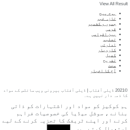
View All Result
ہوم پیج
تازہ خبر
جموں و کشمیر
قومی
بین اقوامی
تعلیم
ادارتی
کاروبار
کھیل
تفریح
صحت
آج کا اخبار
©2021 ڈیلی آفتاب | ڈیلی آفتاب بیرونی ویب سائٹس کے مواد
کا ذمہ دار نہیں ہے۔
ہم کوکیز کو مواد اور اشتہارات کو ذاتی
بنانے ، سوشل میڈیا کی خصوصیات فراہم
کرنے اور اپنے ٹریفک کا تجزیہ کرنے کے لیے
استعمال کرتے ہیں۔
I Agree