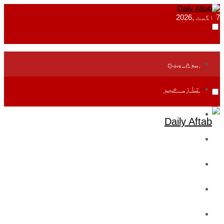
7 اگست ,2026
ہوم پیج
تازہ خبر
جموں و کشمیر
قومی
بین اقوامی
تعلیم
ادارتی