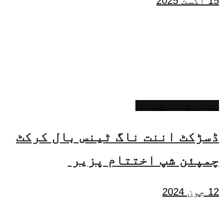
15 اگست 2025
تازہ ترین خبریں
ڈسڑکٹ اننت ناگ ٹینس بال کرکٹ
چمپئن شپ اختتام پزیر
12 جون 2024