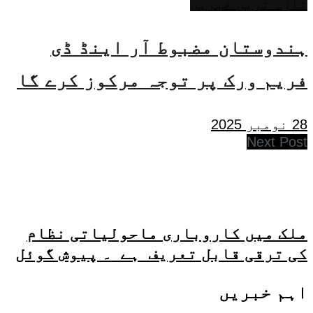
تازہ ترین خبریں
ہندوستان مضبوط آر اینڈ ڈی
فریم ورک پر توجہ مرکوز کرے گا
28 نومبر 2025
Next Post
ملک میں کاروباری ماحولیاتی نظام
کی ترقی قابل تعریف ہے ۔ پیوش گوئل
اہم خبریں