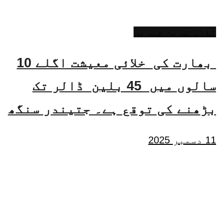
تازہ ترین خبریں
بھارت کی خلائی معیشت اگلے 10
سالوں میں 45 بلین ڈالر تک
بڑھنے کی توقع ہے۔ جتیندر سنگھ
11 دسمبر 2025