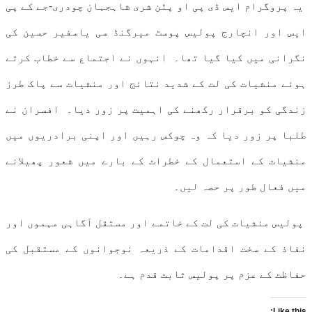
یہ پروگرام ایس ڈی پی او پٹن شری شاہجہان چودری-جے کے پی
ایس اور انچارج پولیس پوسٹ میرگنڈ سی یاسفیر حسین کی
نگرانی میں کیا گیا تھا۔ انہوں نے اجتماع سے خطاب کرتے
ہوئے منشیات کی لت کے شدید نتائج اور منشیات سے پاک طرز
زندگی کو برقرار رکھنے کی اہمیت پر زور دیا۔ افسران نے
طلبا پر زور دیا کہ وہ چوکس رہیں اور اپنی برادریوں میں
منشیات کے استعمال کے خطرات کے بارے میں شعور پھیلانے
میں فعال طور پر حصہ لیں۔
پولیس منشیات کی لت کے خاتمے اور مستقل آگاہی مہموں اور
نفاذ کے سخت اقدامات کے ذریعہ نوجوانوں کے مستقبل کی
حفاظت کے عزم پر پولیس ثابت قدم ہے۔
Like this: