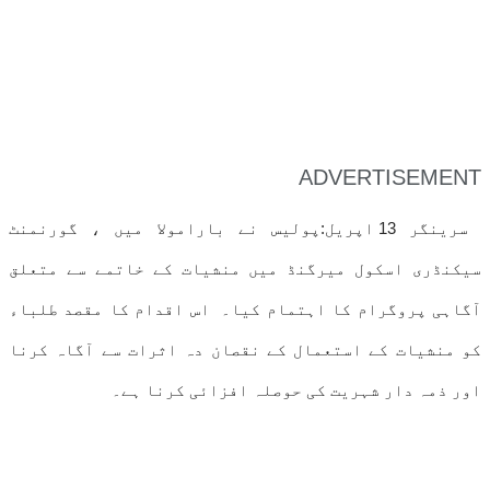
ADVERTISEMENT
سرینگر 13 اپریل:پولیس نے بارامولا میں ، گورنمنٹ
سیکنڈری اسکول میرگنڈ میں منشیات کے خاتمے سے متعلق
آگاہی پروگرام کا اہتمام کیا۔ اس اقدام کا مقصد طلباء
کو منشیات کے استعمال کے نقصان دہ اثرات سے آگاہ کرنا
اور ذمہ دار شہریت کی حوصلہ افزائی کرنا ہے۔