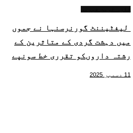
تازہ ترین خبریں
لیفٹیننٹ گورنرسنہا نے جموں
میں دہشت گردی کے متاثرین کے
رشتہ داروںکو تقرری خط سونپے
11 دسمبر 2025