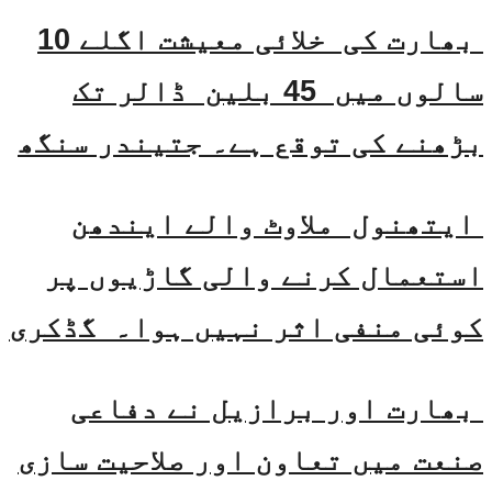
بھارت کی خلائی معیشت اگلے 10
سالوں میں 45 بلین ڈالر تک
بڑھنے کی توقع ہے۔ جتیندر سنگھ
ایتھنول ملاوٹ والے ایندھن
استعمال کرنے والی گاڑیوں پر
کوئی منفی اثر نہیں ہوا۔ گڈکری
بھارت اور برازیل نے دفاعی
صنعت میں تعاون اور صلاحیت سازی