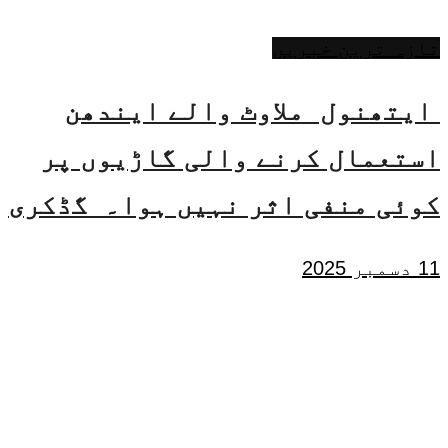
تازہ ترین خبریں
ایتھنول ملاوٹ والے ایندھن
استعمال کرنے والی گاڑیوں پر
کوئی منفی اثر نہیں ہوا۔ گڈکری
11 دسمبر 2025