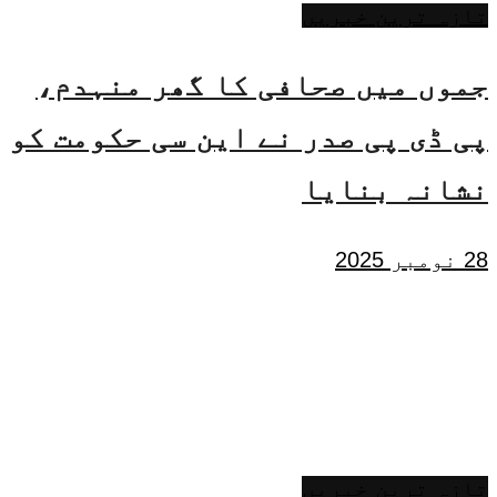
تازہ ترین خبریں
جموں میں صحافی کا گھر منہدم،
پی ڈی پی صدر نے این سی حکومت کو
نشانہ بنایا
28 نومبر 2025
تازہ ترین خبریں