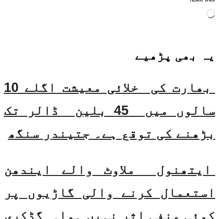
Loading…
یہ بھی
پڑھیے
بھارت کی خلائی معیشت اگلے 10
سالوں میں 45 بلین ڈالر تک
بڑھنے کی توقع ہے۔ جتیندر سنگھ
ایتھنول ملاوٹ والے ایندھن
استعمال کرنے والی گاڑیوں پر
کوئی منفی اثر نہیں ہوا۔ گڈکری