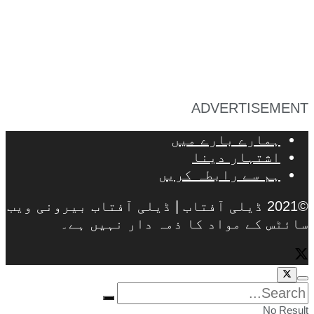
ADVERTISEMENT
ہمارے بارے میں
اشتہار دینا
ہم سے رابطہ کریں
©2021 ڈیلی آفتاب | ڈیلی آفتاب بیرونی ویب
سائٹس کے مواد کا ذمہ دار نہیں ہے۔
No Result