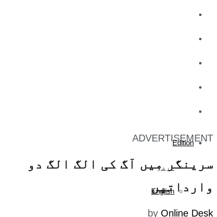
کاروبار
کھیل
تفریح
صحت
آج کا اخبار
ADVERTISEMENT
Edition
سرینگر میں آگ کی الگ الگ دو
اردو
وارداتیں
English
by
Online Desk