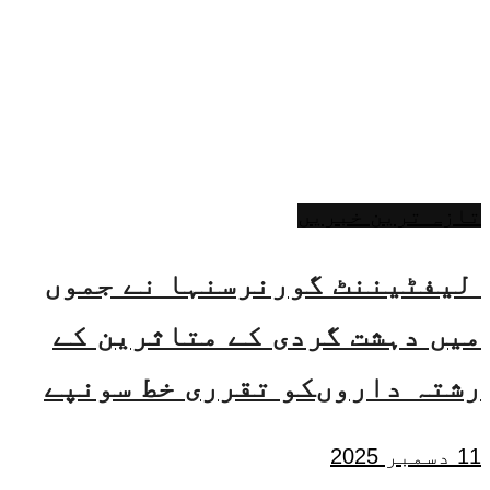
تازہ ترین خبریں
لیفٹیننٹ گورنرسنہا نے جموں
میں دہشت گردی کے متاثرین کے
رشتہ داروںکو تقرری خط سونپے
11 دسمبر 2025