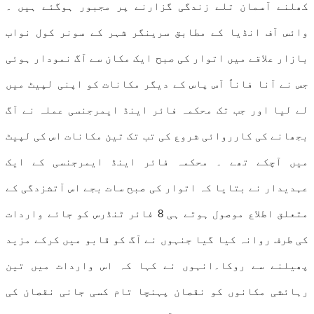
کھلنے آسمان تلے زندگی گزارنے پر مجبور ہوگئے ہیں ۔
وائس آف انڈیا کے مطابق سرینگر شہر کے سونر کول نواب
بازار علاقے میں اتوار کی صبح ایک مکان سے آگ نمودار ہوئی
جس نے آنا فاناً آس پاس کے دیگر مکانات کو اپنی لپیٹ میں
لے لیا اور جب تک محکمہ فائر اینڈ ایمرجنسی عملہ نے آگ
بجھانے کی کارروائی شروع کی تب تک تین مکانات اس کی لپیٹ
میں آچکے تھے ۔ محکمہ فائر اینڈ ایمرجنسی کے ایک
عہدیدار نے بتایا کہ اتوار کی صبح سات بجے اس آتشزدگی کے
متعلق اطلاع موصول ہوتے ہی 8 فائر ٹنڈرس کو جائے واردات
کی طرف روانہ کیا گیا جنہوں نے آگ کو قابو میں کرکے مزید
پھیلنے سے روکا۔انہوں نے کہا کہ اس واردات میں تین
رہائشی مکانوں کو نقصان پہنچا تام کسی جانی نقصان کی