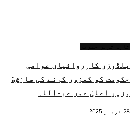
تازہ ترین خبریں
بلڈوزر کارروائیاں عوامی
حکومت کو کمزور کرنے کی سازش:
وزیر اعلیٰ عمر عبداللہ
28 نومبر 2025