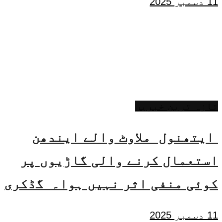
11 دسمبر 2025
تازہ ترین خبریں
ایتھنول ملاوٹ والے ایندھن
استعمال کرنے والی گاڑیوں پر
کوئی منفی اثر نہیں ہوا۔ گڈکری
11 دسمبر 2025