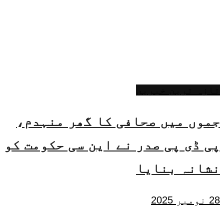
تازہ ترین خبریں
جموں میں صحافی کا گھر منہدم،
پی ڈی پی صدر نے این سی حکومت کو
نشانہ بنایا
28 نومبر 2025