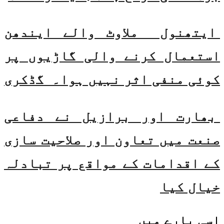
ایتھنول ملاوٹ والے ایندھن
استعمال کرنے والی گاڑیوں پر
کوئی منفی اثر نہیں ہوا۔ گڈکری
بھارت اور برازیل نے دفاعی
صنعت میں تعاون اور صلاحیت سازی
کے اقدامات کے مواقع پر تبادلہ
خیال کیا
اسی
بارے میں