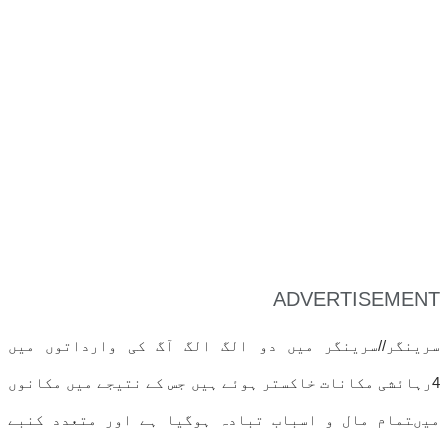
ADVERTISEMENT
سرینگر//سرینگر میں دو الگ الگ آگ کی وارداتوں میں
4رہائشی مکانات خاکستر ہوئے ہیں جس کے نتیجے میں مکانوں
میںتمام مال و اسباب تبادہ ہوگیا ہے اور متعدد کنبے