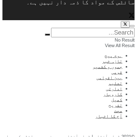
سائٹس کے مواد کا ذمہ دار نہیں ہے۔
No Result
View All Result
ہوم پیج
تازہ خبر
جموں و کشمیر
قومی
بین اقوامی
تعلیم
ادارتی
کاروبار
کھیل
تفریح
صحت
آج کا اخبار
©2021 ڈیلی آفتاب | ڈیلی آفتاب بیرونی ویب سائٹس کے مواد