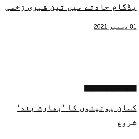
بڈگام حادثے میں تین شہری زخمی
01 دسمبر 2021
تازہ ترین خبریں
کسان یونینوں کا ’بھارت بند‘
شروع