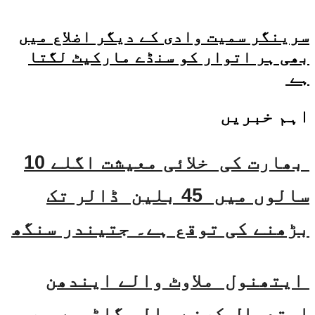
سرینگر سمیت وادی کے دیگر اضلاع میں
بھی ہر اتوار کو سنڈے مارکیٹ لگتا
ہے
اہم خبریں
بھارت کی خلائی معیشت اگلے 10
سالوں میں 45 بلین ڈالر تک
بڑھنے کی توقع ہے۔ جتیندر سنگھ
ایتھنول ملاوٹ والے ایندھن
استعمال کرنے والی گاڑیوں پر