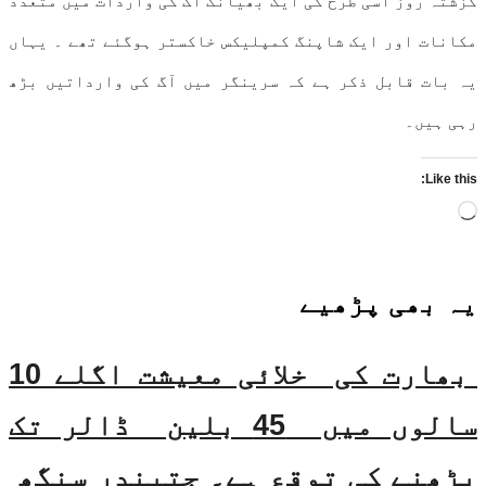
گزشتہ روز اسی طرح کی ایک بھیانک آگ کی واردات میں متعدد
مکانات اور ایک شاپنگ کمپلیکس خاکستر ہوگئے تھے ۔ یہاں
یہ بات قابل ذکر ہے کہ سرینگر میں آگ کی وارداتیں بڑھ
رہی ہیں۔
Like this:
Loading…
یہ بھی
پڑھیے
بھارت کی خلائی معیشت اگلے 10
سالوں میں 45 بلین ڈالر تک
بڑھنے کی توقع ہے۔ جتیندر سنگھ