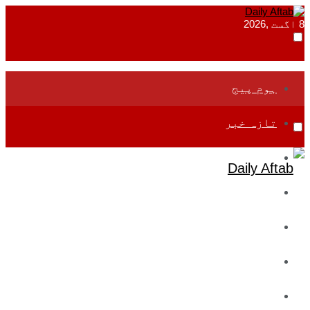
8 اگست ,2026
ہوم پیج
تازہ خبر
جموں و کشمیر
قومی
بین اقوامی
تعلیم
ادارتی