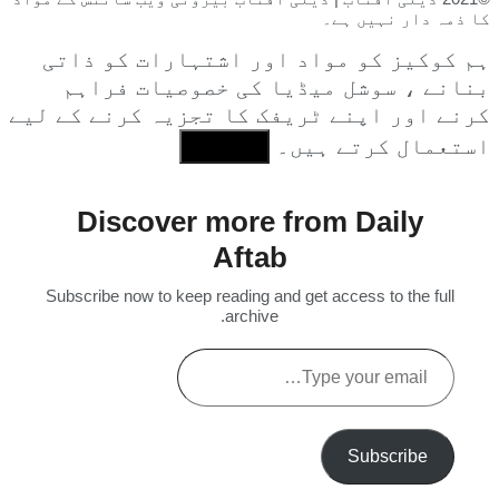
کا ذمہ دار نہیں ہے۔
ہم کوکیز کو مواد اور اشتہارات کو ذاتی
بنانے ، سوشل میڈیا کی خصوصیات فراہم
کرنے اور اپنے ٹریفک کا تجزیہ کرنے کے لیے
استعمال کرتے ہیں۔
I Agree
Discover more from Daily
Aftab
Subscribe now to keep reading and get access to the full
archive.
Type
your
email…
Subscribe