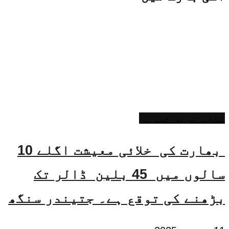
تازہ ترین خبریں
بھارت کی خلائی معیشت اگلے 10
سالوں میں 45 بلین ڈالر تک
بڑھنے کی توقع ہے۔ جتیندر سنگھ