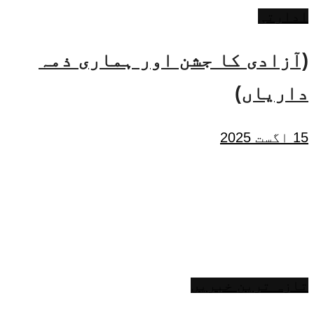
ادارتی
(آزادی کا جشن اور ہماری ذمہ
داریاں)
15 اگست 2025
تازہ ترین خبریں