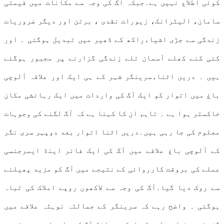
کوئی اطلاع نہیں ہے۔جبکہ آگ کی وجہ سے مکانات میں قیمتی
سامان، الیٹرانک، زیورات نقدی ، برتن اور دیگر ضروریات
زندگی سے جڑی اشیاءراکھ کے ڈھیر میں تبدیل ہوگئی ۔ اور
کئی کنے کھلے آسمان تلے زندگی گزارنے پر مجبور ہوگئے
ہیں ۔ دریں اثناءسرینگر شہر کے ہی ایک اور علاقہ آلوچی
باغ میں اتوار کو ایک آگ کی واردات میں ایک رہائشی مکان
خاکستر ہوا ہے ۔ تاہم ان کا کہنا ہے کہ آگ لگنے کی وجوہات
معلوم کی جا رہی ہیں۔دریں اثنا اتوار بعد دوپہر سری نگر
کے آلوچی باغ علاقے میں آگ کی ایک فائر اینڈ ایمرجنسی
عملے کی بروقت کارروائی کے نتیجے میں آگ کو مزید پھیلنے
سے روک دیا گیا۔آگ کی وجہ سے لاکھوں روپے املاک کی تباہ
ہوگئی ۔ واضح رہے کہ سرینگر کے جمالٹہ نوہٹہ علاقے میں