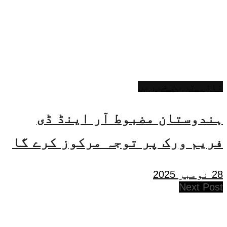
تازہ ترین خبریں
ہندوستان مضبوط آر اینڈ ڈی
فریم ورک پر توجہ مرکوز کرے گا
28 نومبر 2025
Next Post