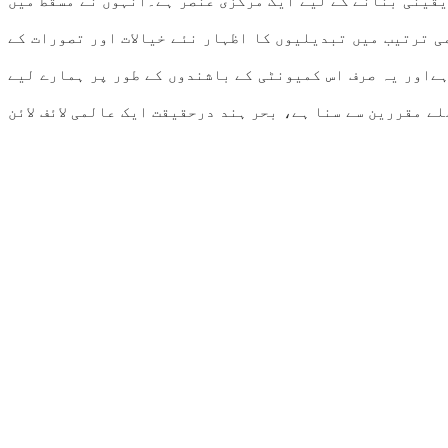
یقینی بنانے کے لیے ایک مرکزی عنصر ہے۔انہوں نے مسقط میں
یا کہ عالمی ترتیب میں تبدیلیوں کا اظہار نئے خیالات اور تصورات کے
ہےاور یہ صرف اس کمیونٹی کے باشندوں کے طور پر ہمارے لیے
ے مقررین سے سنا ہے، بحر ہند درحقیقت ایک عالمی لائف لائن