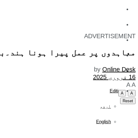
کاروبار
کھیل
ADVERTISEMENT
تفریح
معاہدوں پر عمل پیرا ہونا ہند۔بح
صحت
by
Online Desk
آج کا اخبار
16 فروری 2025
A
A
Edition
A
A
Reset
اردو
English