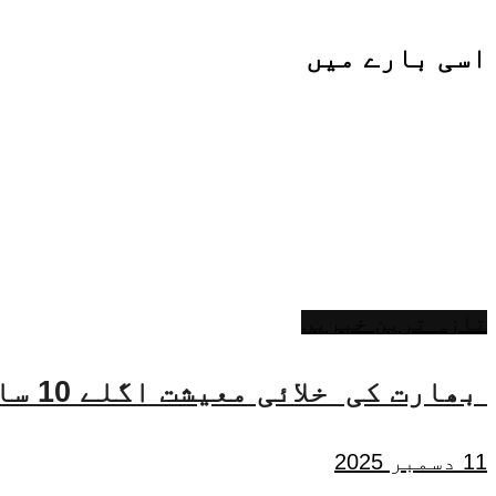
اسی
بارے میں
تازہ ترین خبریں
بھارت کی خلائی معیشت اگلے 10 سالوں میں 45 بلین ڈالر تک بڑھنے کی توقع ہے۔ جتیندر سنگھ
11 دسمبر 2025