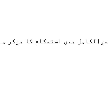
رالکاہل میں استحکام کا مرکز ہے