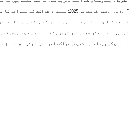
تشویش۔ ہندوستان کے اپنے تجربے سے، ہم کہہ سکتے ہیں کہ مع
"انڈین اوشین کانفرنس 2025: سمندری ش
ذریعے کیا جا سکتا ہے۔ لیکن وہ ابھرتے ہوئے منظرنامے میں 
نہیں، بلکہ دیگر خطوں اور قوموں کے لیے بھی بہت سی جہتوں م
ہے۔ اس کی پیداوار، کھپت، شراکت اور کنیکٹوٹی اس انداز میں