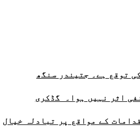
فی اثر نہیں ہوا۔ گڈکری
قدامات کے مواقع پر تبادلہ خیال