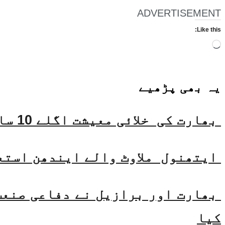
ADVERTISEMENT
Like this:
Loading…
یہ بھی
پڑھیے
بھارت کی خلائی معیشت اگلے 10 سالوں میں 45 بلین ڈالر تک بڑھنے کی توقع ہے۔ جتیندر سنگھ
ایتھنول ملاوٹ والے ایندھن استع
بھارت اور برازیل نے دفاعی صنعت 
کیا