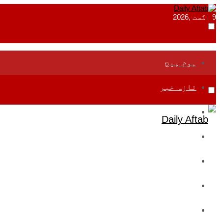
9 اگست ,2026
ہوم پیج
تازہ خبر
جموں و کشمیر
قومی
بین اقوامی
تعلیم
ادارتی