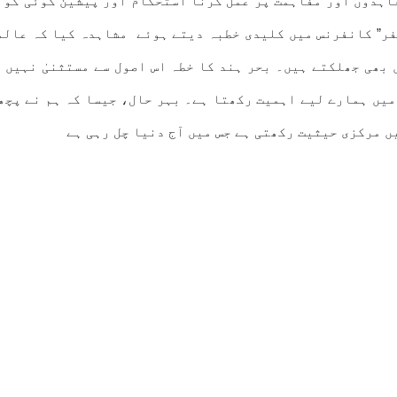
اہدوں اور مفاہمت پر عمل کرنا استحکام اور پیشین گوئی کو 
راکت کے نئے افق کا سفر” کانفرنس میں کلیدی خطبہ دیتے ہوئے مشاہدہ ک
بھی جھلکتے ہیں۔ بحر ہند کا خطہ اس اصول سے مستثنیٰ نہیں 
یں ہمارے لیے اہمیت رکھتا ہے۔ بہر حال، جیسا کہ ہم نے پچھل
 مرکزی حیثیت رکھتی ہے جس میں آج دنیا چل رہی ہے