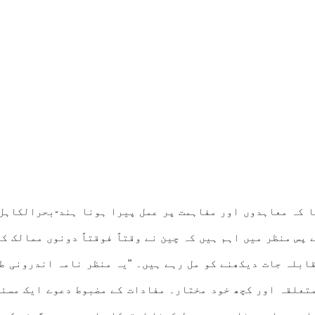
ا کہ معاہدوں اور مفاہمت پر عمل پیرا ہونا ہند-بحرالکاہل
پس منظر میں اہم ہیں کہ چین نے وقتاً فوقتاً دونوں ممالک ک
ابلہ جات دیکھنے کو مل رہے ہیں۔ "یہ منظر نامہ اندرونی طو
تعلقہ اور کچھ خود مختار۔ مفادات کے مضبوط دعوے ایک مسئ