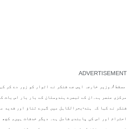
ADVERTISEMENT
مسقط /۔وزیر خارجہ ایس جے شنکر نے اتوار کو زور دے کر کہ
مرکزی عنصر ہے۔ان کے تبصرے ہندوستان کے بار بار اس بات کے 
شنکر نے کہا کہ ہند-بحرالکاہل میں گہرے تناؤ اور شدید مق
احترام اور اس کی پابندی شامل ہے۔ دیگر خدشات ہیں، کچھ م