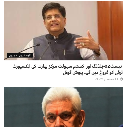
تازہ ترین خبریں
نیسٹ02-بلڈنگ اور کسٹم سہولت مرکز بھارت کی ایکسپورٹ
ترقی کو فروغ دیں گے۔ پیوش گوئل
11 دسمبر 2025