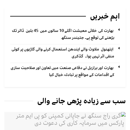
اہم خبریں
بھارت کی خلائی معیشت اگلے 10 سالوں میں 45 بلین ڈالر تک
بڑھنے کی توقع ہے۔ جتیندر سنگھ
ایتھنول ملاوٹ والے ایندھن استعمال کرنے والی گاڑیوں پر کوئی
منفی اثر نہیں ہوا۔ گڈکری
بھارت اور برازیل نے دفاعی صنعت میں تعاون اور صلاحیت سازی
کے اقدامات کے مواقع پر تبادلہ خیال کیا
سب سے زیادہ پڑھی جانے والی