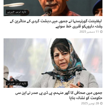
تازہ ترین خبریں
لیفٹیننٹ گورنرسنہا نے جموں میں دہشت گردی کے متاثرین کے
رشتہ داروںکو تقرری خط سونپے
11 دسمبر 2025
تازہ ترین خبریں
جموں میں صحافی کا گھر منہدم، پی ڈی پی صدر نے این سی
حکومت کو نشانہ بنایا
28 نومبر 2025