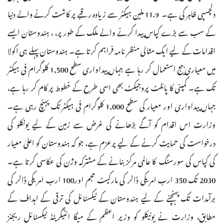
دلچسپی ظاہر کی ہے۔ 11.9 ملین ہیکٹر سے زیادہ رقبے پر کاشت کرنے والے دنیا
کے سب سے بڑے کپاس پیدا کرنے والے ملک کے طور پر، ، ہندوستان ایسے
اقدامات کے لیے ایک مثالی منظر نامہ فراہم کرتا ہے۔ ہندوستان پہلے ہی اکولا
میں معیاری بیج استعمال کر رہا ہے جہاں پیداواری سطح 1,500 کلوگرام فی ہیکٹر
تک ہے۔ کمپنی کا پائلٹ پروجیکٹ بھی اسی طرح کے خطوط پر کام کر رہا ہے،
جہاں پیداواری اور معیار کی سطح 1,000 کلوگرام فی ہیکٹر تک پہنچ رہی ہے۔
وزارت اس اقدام کو آگے بڑھانے کی غرض سے زمین کے لیے یونکلو کی
درخواست کی حمایت کرنے کے لیے پرعزم ہے، جو کہ ہندوستان کو اعلیٰ معیار
کی کپاس کی سورسنگ کا عالمی مرکز بنانے کے مشترکہ وژن کی عکاسی کرتا ہے۔
2030 تک 350 ارب امریکی ڈالر کی مارکیٹ حجم اور100 ارب امریکی ڈالر کی
برآمدات تک پہنچنے کے لیے ہندوستان کے ٹیکسٹائل کی ترقی کے اہداف کے
مطابق، وزارت نے یونیکلو کو وزیر اعظم کے میگا انٹیگریٹڈ ٹیکسٹائل ریجنز