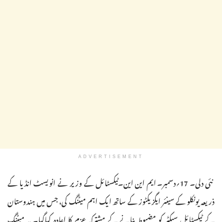
ADVERTISEMENT
نئی دلی۔ 17؍دسمبر۔ ایم این این۔ٹیکسٹائل کے وزیر نے انویسٹ انڈیا کے
ذریعہ یونکلو کے سینئر ایگزیکٹوز کے ساتھ ایک اہم میٹنگ کی، جس میں ہندوستان
کے ٹیکسٹائل سیکٹر کو مضبوط بنانے کے مشترکہ عزم کا اعادہ کیاگیا۔ یہ میٹنگ