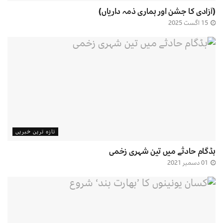
(آزادی کا جشن اور ہماری ذمہ داریاں)
15 اگست 2025
تازہ ترین خبریں
بڈگام حادثے میں تین شہری زخمی
01 دسمبر 2021