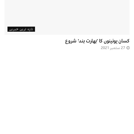
تازہ ترین خبریں
کسان یونینوں کا ’بھارت بند‘ شروع
27 ستمبر 2021