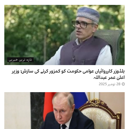
تازہ ترین خبریں
بلڈوزر کارروائیاں عوامی حکومت کو کمزور کرنے کی سازش: وزیر
اعلیٰ عمر عبداللہ
28 نومبر 2025