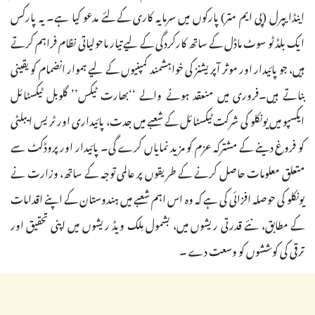
اینڈایپرل (پی ایم متر) پارکوں میں سرمایہ کاری کےلئے مدعو کیا ہے۔ یہ پارکس
ایک بلڈ ٹو سوٹ ماڈل کے ساتھ کارکردگی کے لیے تیار ماحولیاتی نظام فراہم کرتے
ہیں، جو پائیدار اور موثر آپریشنز کی خواہشمند کمپنیوں کے لیے ہموار انضمام کو یقینی
بناتے ہیں۔فروری میں منعقد ہونے والے ‘‘بھارت ٹیکس’’ گلوبل ٹیکسٹائل
ایکسپو میں یونکلو کی شرکت ٹیکسٹائل کے شعبے میں جدت، پائیداری اور ٹریس ایبلٹی
کو فروغ دینے کے مشترکہ عزم کو مزید نمایاں کرے گی۔ پائیدار اور پروڈکٹ سے
متعلق معلومات حاصل کرنے کے طریقوں پر عالمی توجہ کے ساتھ، وزارت نے
یونکلو کی حوصلہ افزائی کی ہے کہ وہ اس اہم شعبے میں ہندوستان کے اپنے اقدامات
کے مطابق، نئے قدرتی ریشوں میں، بشمول مِلک ویڈ ریشوں میں اپنی تحقیق اور
ترقی کی کوششوں کو وسعت دے ۔