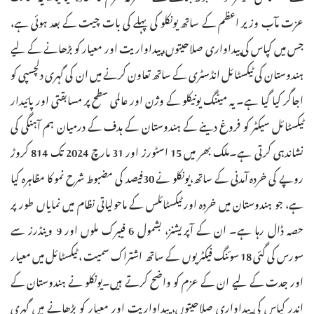
عزت مآب وزیر اعظم کے ساتھ یونکلو کی پہلے کی بات چیت کے بعد ہوئی ہے،
جس میں کپاس کی پیداواری صلاحیتوں، پیداواریت اور معیار کو بڑھانے کے لیے
ہندوستان کی ٹیکسٹائل انڈسٹری کے ساتھ تعاون کرنے میں ان کی گہری دلچسپی کو
اجاگر کیا گیا ہے۔ یہ میٹنگ یونیکلو کے وژن اور عالمی سطح پر مسابقتی اور پائیدار
ٹیکسٹائل سیکٹر کو فروغ دینے کے ہندوستان کے ہدف کے درمیان ہم آہنگی کی
نشاندہی کرتی ہے۔ملک بھر میں 15 اسٹورز اور 31 مارچ 2024 تک 814 کروڑ
روپے کی خردہ آمدنی کے ساتھ،یونکلو نے 30فیصد کی مضبوط شرح نمو کا مظاہرہ کیا
ہے، جو ہندوستان میں خردہ اور ٹیکسٹائلس کے ماحولیاتی نظام میں نمایاں طور پر
حصہ ڈال رہا ہے۔ ان کے آپریشنز، بشمول 6 فیبرک ملوں اور 9 وینڈرز سے
سورس کی گئی 18 سوئنگ فیکٹریوں کے ساتھ اشتراک سمیت ، ٹیکسٹائل میں معیار
اور جدت کے لیے ان کے عزم کو واضح کرتے ہیں۔یونکلو نے ہندوستان کے
اندر کپاس کی پیداواری صلاحیتوں، پیداواریت اور معیار کو بڑھانے میں گہری