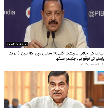
تازہ ترین خبریں
بھارت کی خلائی معیشت اگلے 10 سالوں میں 45 بلین ڈالر تک
بڑھنے کی توقع ہے۔ جتیندر سنگھ
11 دسمبر 2025