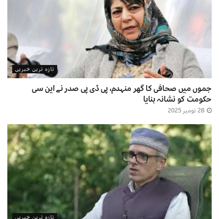
تازہ ترین خبریں
جموں میں صحافی کا گھر منہدم، پی ڈی پی صدر نے این سی
حکومت کو نشانہ بنایا
28 نومبر 2025
تازہ ترین خبریں