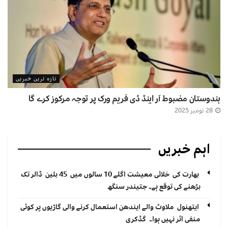
تازہ ترین خبریں
ہندوستان مضبوط آر اینڈ ڈی فریم ورک پر توجہ مرکوز کرے گا
28 نومبر 2025
اہم خبریں
بھارت کی خلائی معیشت اگلے 10 سالوں میں 45 بلین ڈالر تک
بڑھنے کی توقع ہے۔ جتیندر سنگھ
ایتھنول ملاوٹ والے ایندھن استعمال کرنے والی گاڑیوں پر کوئی
منفی اثر نہیں ہوا۔ گڈکری