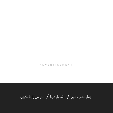
ADVERTISEMENT
ہمارے بارے میں
اشتہار دینا
ہم سے رابطہ کریں