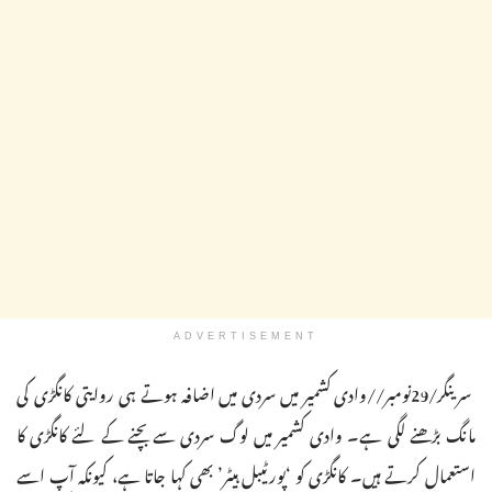
ADVERTISEMENT
سرینگر/29نومبر//وادی کشمیر میں سردی میں اضافہ ہوتے ہی روایتی کانگڑی کی
مانگ بڑھنے لگی ہے۔ وادی کشمیر میں لوگ سردی سے بچنے کے لئے کانگڑی کا
استعمال کرتے ہیں۔ کانگڑی کو ‘پورٹیبل ہیٹر’ بھی کہا جاتا ہے، کیونکہ آپ اسے