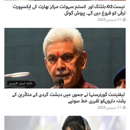
نیسٹ02-بلڈنگ اور کسٹم سہولت مرکز بھارت کی ایکسپورٹ
ترقی کو فروغ دیں گے۔ پیوش گوئل
11 دسمبر 2025
تازہ ترین خبریں
لیفٹیننٹ گورنرسنہا نے جموں میں دہشت گردی کے متاثرین کے
رشتہ داروںکو تقرری خط سونپے
11 دسمبر 2025