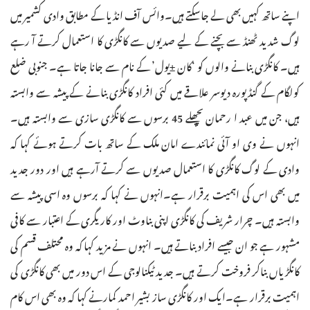
اپنے ساتھ کہیں بھی لے جاسکتے ہیں۔وائس آف انڈیا کے مطابق وادی کشمیر میں
لوگ شدید ٹھنڈ سے بچنے کے لیے صدیوں سے کانگڑی کا استعمال کرتے آ رہے
ہیں۔ کانگڑی بنانے والوں کو ‘کان ±یول’ کے نام سے جانا جاتا ہے۔ جنوبی ضلع
کولگام کے گنڈپورہ دیوسر علاقے میں کئی افراد کانگڑی بنانے کے پیشہ سے وابستہ
ہیں، جن میں عبد ا رحمان پچھلے 45 برسوں سے کانگڑی سازی سے وابستہ ہیں۔
انہوں نے وی او آئی نمائندے امان ملک کے ساتھ بات کرتے ہوئے کہا کہ
وادی کے لوگ کانگڑی کا استعمال صدیوں سے کرتے آرہے ہیں اور دور جدید
میں بھی اس کی اہمیت برقرار ہے۔انہوں نے کہا کہ برسوں وہ اسی پیشہ سے
وابستہ ہیں۔ چرار شریف کی کانگڑی اپنی بناوٹ اور کاریگری کے اعتبار سے کافی
مشہور ہے جو ان جیسے افراد بناتے ہیں۔ انہوں نے مزید کہا کہ وہ محتلف قسم کی
کانگڑیاں بناکر فروخت کرتے ہیں۔ جدید ٹیکنالوجی کے اس دور میں بھی کانگڑی کی
اہمیت برقرار ہے۔ایک اور کانگڑی ساز بشیر احمد کمارنے کہا کہ وہ بھی اس کام