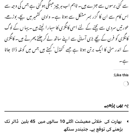
سے کئی برسوں سے جڑے ہیں۔ تاہم اب ہر چیز مہنگی ہوگئی ہے جس کی وجہ سے
اس کام سے ان کا گزر بسر مشکل سے ہوتا ہے۔ وادی کشمیر میں بچے، بوڑھے،
عورتیں سردی سے بچنے کے لئے اسی کانگڑی کا سہارا لیتے ہیں۔ یہاں کے لوگ
کانگڑی کو فرن کے نیچے بڑی آسانی سے اپنے ساتھ لےکر چلتے پھرتے ہیں۔ کانگڑی
کے اندر مٹی کا ایک برتن ہوتا ہے جسے ‘کنڈل’ کہتے ہیں جس میں کوئلہ ڈالا جاتا
ہے۔
Like this:
Loading…
یہ بھی
پڑھیے
بھارت کی خلائی معیشت اگلے 10 سالوں میں 45 بلین ڈالر تک
بڑھنے کی توقع ہے۔ جتیندر سنگھ