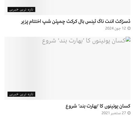
تازہ ترین خبریں
ڈسڑکٹ اننت ناگ ٹینس بال کرکٹ چمپئن شپ اختتام پزیر
12 جون 2024
تازہ ترین خبریں
کسان یونینوں کا ’بھارت بند‘ شروع
27 ستمبر 2021