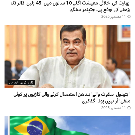
بھارت کی خلائی معیشت اگلے 10 سالوں میں 45 بلین ڈالر تک
بڑھنے کی توقع ہے۔ جتیندر سنگھ
11 دسمبر 2025
تازہ ترین خبریں
ایتھنول ملاوٹ والے ایندھن استعمال کرنے والی گاڑیوں پر کوئی
منفی اثر نہیں ہوا۔ گڈکری
11 دسمبر 2025