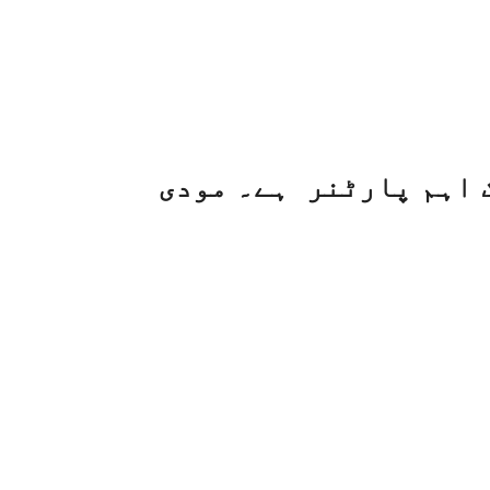
 اہم پارٹنر ہے۔ مودی