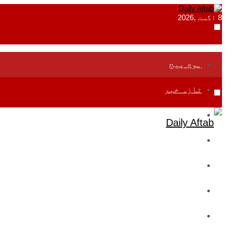
8 اگست ,2026
ہوم پیج
تازہ خبر
جموں و کشمیر
قومی
بین اقوامی
تعلیم
ادارتی