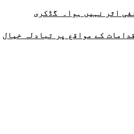
فی اثر نہیں ہوا۔ گڈکری
قدامات کے مواقع پر تبادلہ خیال