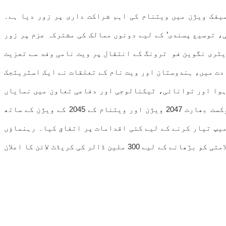
یفک ویژن میں ویتنام کی اہم شراکت داری پر زور دیا ہے۔
، توسیع پسندی’ کے لیے دونوں ممالک کی مشترکہ عزم پر زور
یٹری نگوین فو ترونگ کے انتقال پر ویت نامی وفد سے تعزیت
دت میں، ہندوستان اور ویت نام کے تعلقات نے ایک اسٹریٹجک
تعلقات کی دہائی پر محیط مضبوطی پر بھی روشنی ڈالی، جس میں تجارت میں 85 فیصد اضافہ ہوا اور توانائی، ٹیکنالوجی اور دفاعی تعاون میں نمایاں
پیش رفت ہوئی۔اپنی بات چیت کے دوران، مودی اور چن نے مستقبل کے تعاون کے فریم ورک کو نقشہ بنایا جو ہندوستان کے وِکست بھارت 2047 ویژن اور ویتنام کے 2045 کے ویژن کے ساتھ
میپ تیار کرنے کے لیے کئی اقدامات پر اتفاق کیا۔ رہنماؤں
نے سامان کے معاہدے میں آسیان-بھارت تجارت کے جائزے اور اختتام کو ترجیح دینے پر اتفاق کیا اور ویتنام کی سمندری سلامتی کو بڑھانے کے لیے 300 ملین ڈالر کی کریڈٹ لائن کا اعلان