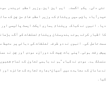
نئی دلی۔ یکم اگست۔ ایم این این۔وزیر اعظم نریندر مودی 
حیدرآباد ہاؤس میں ویتنام کے وزیر اعظم فام من چن کے ساتھ
دیا۔ انہوں نے کہاکہ ویتنام ہماری ایکٹ ایسٹ پالیسی اور ا
کا اظہار کرتے ہوئے ہندوستان ویتنام تعلقات کو آگے بڑھانے
منسلک ہے۔ مودی نے کہا، ‘ہم نے باہمی تعاون کے تمام شعبوں
کیا۔