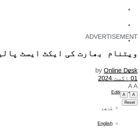
کاروبار
کھیل
ADVERTISEMENT
تفریح
ویتنام بھارت کی ایکٹ ایسٹ پالی
صحت
by
Online Desk
آج کا اخبار
01 اگست 2024
A
A
Edition
A
A
Reset
اردو
English