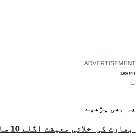
ADVERTISEMENT
Like this:
Loading…
یہ بھی
پڑھیے
بھارت کی خلائی معیشت اگلے 10 سالوں میں 45 بلین ڈالر تک بڑھنے کی توقع ہے۔ جتیندر سنگھ