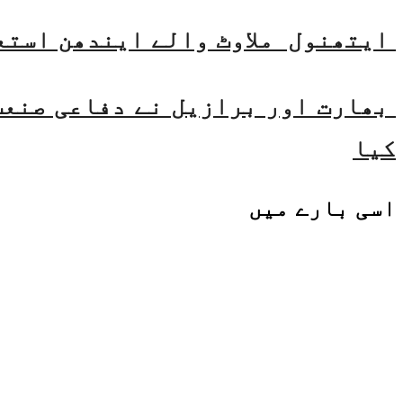
ایتھنول ملاوٹ والے ایندھن استع
بھارت اور برازیل نے دفاعی صنعت 
کیا
اسی
بارے میں