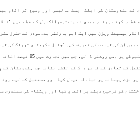
نے ہندوستان کی ایکٹ ایسٹ پالیسی اور وسیع تر انڈو پیس
 خطاب کرتے ہوئے، مودی نے ہند-بحرالکاہل کے خطے میں ‘ترقّی
نڈو پیسیفک ویژن میں ایک اہم پارٹنر ہے۔مودی نے جنرل سکر
 میں ان کی قیادت کی تعریف کی۔ ‘جنرل سکریٹری ترونگ کی قیا
سمت حاصل کی۔ انہوں نے دو طرفہ 
 پر بڑے پیمانے پر تبادلہ خیال کیا اور مستقبل کے لیے روڈ 