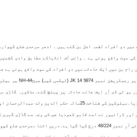
 حادثے میں دو افراد لقمہ اجل بن گئے ہیں ۔ ادھر سرحدی ضلع کپوا
کشمیر میں 2درجن سے زائد افراد کی موت واقع ہوئی ہے ۔ وائس آف انڈیاکے م
 رام بن میں ایک حادثے میں دو افراد کی موت واقع ہوئی ہے ج
ر یو ٹی ڈی آر ایف جائے حادثہ پر پہنچ گئے۔مذکورہ گاڑی می
 اور ڈرائیور نے اسے قابو کھودیا جس کی وجہ سے گاڑی گہری ک
میں پی ایس رام بن میں قانون کی متعلقہ دفعات کے تحت ایف آئی آر نمبر 48/224
جہ سے فیروز نامی شخص جو کہ اُتر دیش کا رہنے والا ہے زندہ ج