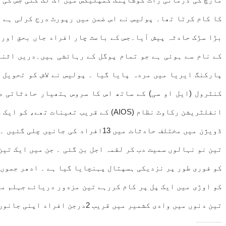
کا کام کرتا تھا۔ پولیس نے اس ضمن میں رپورٹ درج کرلی ہے 
بڑا سڑک حادثہ پیش آیا۔جس کے باعث چار افراد جاں بحق اور
کے نام سے ہوئی ہے جو تمام پوگل کے رہائشی ہیں۔دریں اثنا
پارکنگ ایریا میں مردہ پایا گیا ۔ پولیس نے لاش کو تحویل 
کنٹرول (ایل او سی) کے ساتھ اس کا سروس ہتھیار حادثاتی ط
انفلٹریشن رکاوٹ نظام (AIOS) کے قری
ڈویژن میں مختلف حادثات میں 13اف
تین نو نہالوں سمیت دب کر لقمہ اجل بن گئی ۔ جن میں ایک تی
کو اوڑی میں ایک پل پر کام کررہے تین مزدور دریائے جہلم می
تین دنوں میں وادی کشمیر میں قریب 2درجن افراد اپنی جانوں سے ہاتھ دھو بیٹھے تھے ۔