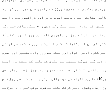
ںمیں ہلاک ہوئے ۔جموں ڈویڑن کے رامبن ضلع میں پیر کو ایک
الی، عنایت اللہ، محمد ایوب بالی اور ڈرائیور سجاد احمد
کلچر کا ملازم رنبیر سنگ ولد دیش راج سنگھ ساکن جموں کو
عنی سوموار کے روز ہی راجوری ضلع میں پیر کے روز لائن آف
گئی۔ذرائع نے بتایا کہ لانس نائیک بلویر سنگھ، جو اینٹی
س رائفل سے چلی گئی۔ ادھر اتوار اور ہفتہ کے روز وادی کشمیر اور جموں
ایک کچا مکان ڈہہ گیا جس کے نتیجے میں مکان کے ملبہ کے نیچے ماں اپنے
ور رہائشی مکان ڈہہ جانے سے عمر رسیدہ جوڑا زخمی ہوگیا جن
کو فوری طور پر نزدیکی ہسپتال پہنچایا گیا ہے ۔ ادھر جموں کشمیر میں گزشتہ چوبیس گھنٹوں کے دوران مختلف وارداتوں میں10کے قریب افراد کی موت واقع ہوئی ہے ۔ جبکہ اسی روز شام
ز ایک دوشیزہ بجلی کرنٹ لگنے سے فوت ہوئی تھی ۔ اس طرح سے