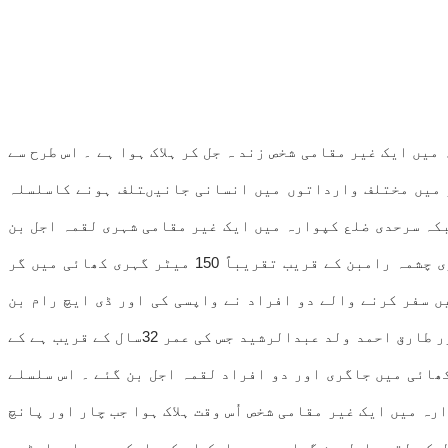
رہ میں ایک غیر مقامی شخص زند ہ جل کر ہلاک ہوا ہے ۔ اس طرح سے
طابق وادی کشمیر میں مختلف وارداتوں میں انسانی جانیںتلف ہونے کاسلسلہ
بکہ سرحدی ضلع کپوارہ میں ایک غیر مقامی شہری لقمہ اجل بن
گیا ہے ۔ ذرائع نے بتایا کہ رام بن، ایک گاڑی ٹاٹا سومو زیر رجسٹریشن نمبر JK 14 9874 (ٹیکسی کیب) صبحNH-44 پر بیٹری چشمہ رامبن کے قریب تقریباً 150 میٹر گہری کھائی میں گر
ں سفر کرنے والے دو افراد نے واپسی کی اور ڈی ایچ رام بن
منتقل کیا جہاں میڈیکل افسران نے دونوں کو مردہ قرار دے دیا۔مہلوکین کی شناخت 25سالہ حکم الدین ولد عبدالرحمان اور طارق احمد ولد عبدالرشید جس کی عمر 32سال کے قریب ہے کے
ھائی میں جاگری اور دو افراد لقمہ اجل بن گئے ۔ اس سلسلے
 درج کیا گیا ہے۔دریں اثنا ءسرحدی ضلع کپوارہ میں ایک غیر مقامی شخص اُس وقت ہلاک ہوا جب چار اور پانچ
ل کر لقمہ اجل بن گیا ہے ۔ مہلوک اس کمپلیکس میں امبارڈری