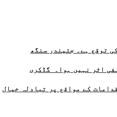
فی اثر نہیں ہوا۔ گڈکری
قدامات کے مواقع پر تبادلہ خیال