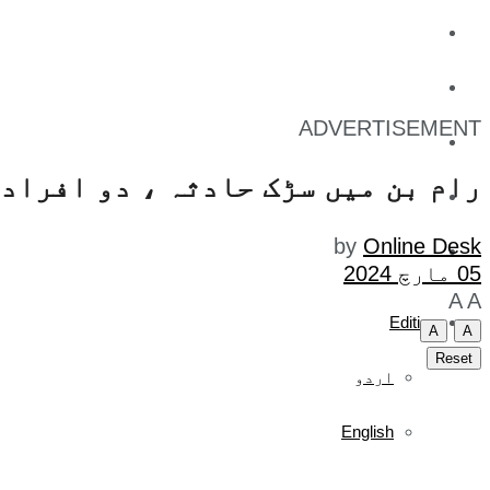
کاروبار
کھیل
ADVERTISEMENT
تفریح
رام بن میں سڑک حادثہ ، دو افراد 
صحت
by
Online Desk
آج کا اخبار
05 مارچ 2024
A
A
Edition
A
A
Reset
اردو
English