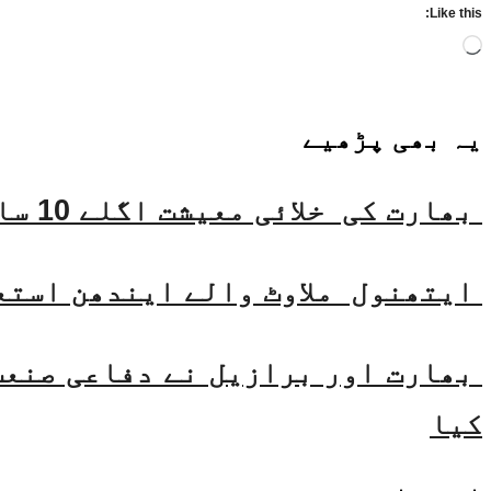
Like this:
Loading…
یہ بھی
پڑھیے
بھارت کی خلائی معیشت اگلے 10 سالوں میں 45 بلین ڈالر تک بڑھنے کی توقع ہے۔ جتیندر سنگھ
ایتھنول ملاوٹ والے ایندھن استع
بھارت اور برازیل نے دفاعی صنعت 
کیا