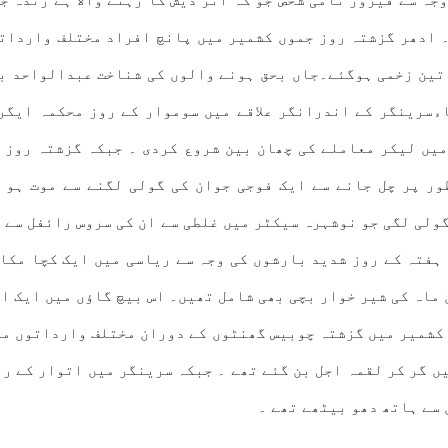
۔ ادھر گزشتہ روز جموں کشمیر میں پانچ افراد مختلف وارداتو
 تین زخمی ہوگئے۔جاں بحق ہونے والوں کی شناخت عبدالواحد ب
ءسرینگر کے اندرانگر علاقے میں سوموار کے روز محکمہ ایگری
میں لیکر معاملے کی چھان بین شروع کردی ۔ جبکہ گزشتہ روز ی
ور پر چل جانے سے ایک فوجی جوان کی گولی لگنے سے موت ہو 
ب تعینات تھے، کو ایک گولی لگی جو نوشہرہ سیکٹر میں غلطی سے ان کی سرو
راد کی جانیں چلی گئیں ۔ ہفتہ کے روز شدید بارشوں کی وجہ سے ریاسی میں 
ن ماہ کی شیر خوار بچی بھی شامل تھیں۔ اس بیچ گاﺅں میں ایک ا
ں گر کر لقمہ اجل بن گئے تھے ۔ جبکہ سرینگر میں اتوار کے رو