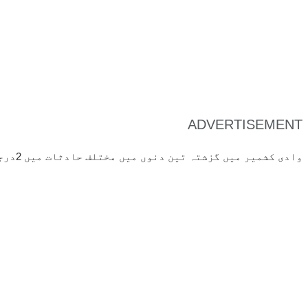
ADVERTISEMENT
وادی کشمیر میں گزشتہ تین دنوں میں مختلف حادثات میں 2درجن کے قریب انسانی جانیں تلف