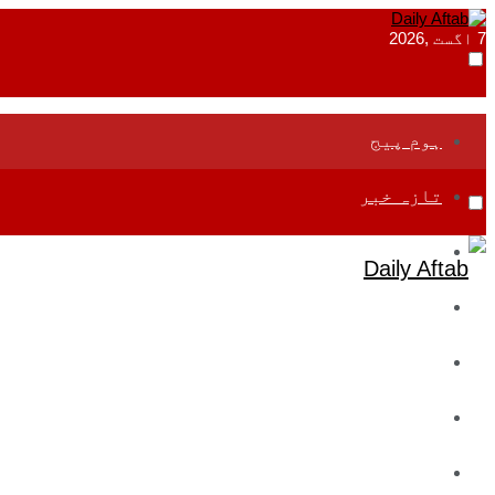
7 اگست ,2026
ہوم پیج
تازہ خبر
جموں و کشمیر
قومی
بین اقوامی
تعلیم
ادارتی