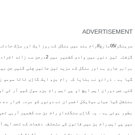
ADVERTISEMENT
سرینگر/05مارچ//رام بند میں منگل کے روز ایک اور سڑک
گزشتہ تین دنوں میں وادی 
برابر جاری ہے اور منگل کے مزید تین جانیں چلی گئیں جن میں
گئی۔جس دوران ایس ایچ او پی ایس رام بن، سول کیو آر ٹی او
بطور ہوئی ہے ۔ یہ گاڑی سنگلدان رام بن سے کشمیر آرہی تھی
مارچ کی درمانی رات کوشاپنگ کمپلیکس میں آگ لگ گئی جس کی و