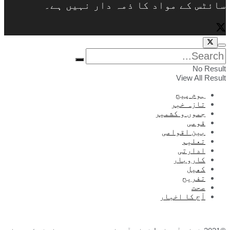
سائٹس کے مواد کا ذمہ دار نہیں ہے۔
No Result
View All Result
ہوم پیج
تازہ خبر
جموں و کشمیر
قومی
بین اقوامی
تعلیم
ادارتی
کاروبار
کھیل
تفریح
صحت
آج کا اخبار