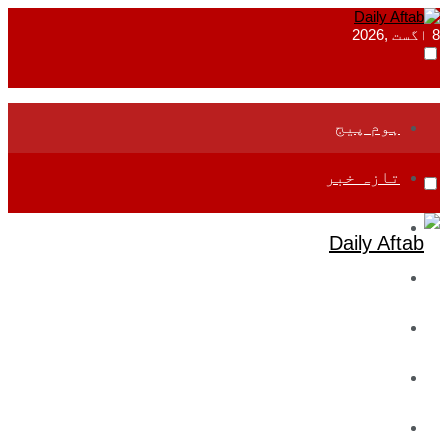
8 اگست ,2026
ہوم پیج
تازہ خبر
جموں و کشمیر
قومی
بین اقوامی
تعلیم
ادارتی