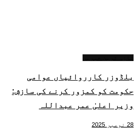
تازہ ترین خبریں
بلڈوزر کارروائیاں عوامی
حکومت کو کمزور کرنے کی سازش:
وزیر اعلیٰ عمر عبداللہ
28 نومبر 2025