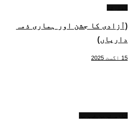
ادارتی
(آزادی کا جشن اور ہماری ذمہ
داریاں)
15 اگست 2025
تازہ ترین خبریں