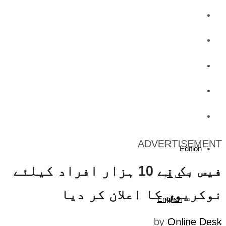
کاروبار
کھیل
تفریح
صحت
آج کا اخبار
ADVERTISEMENT
Edition
فیس بک نے 10 ہزار افراد کیلئے
اردو
نوکریوں کا اعلان کر دیا
English
by
Online Desk