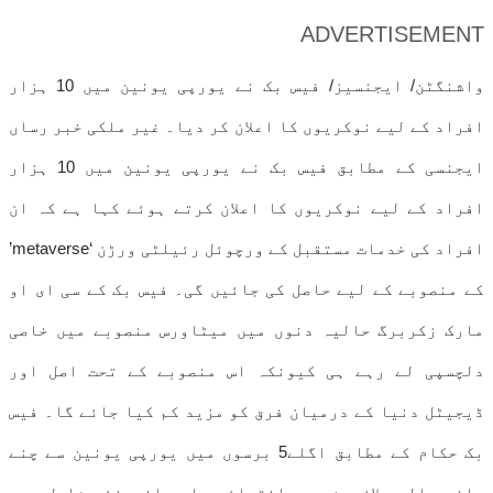
ADVERTISEMENT
واشنگٹن/ ایجنسیز/ فیس بک نے یورپی یونین میں 10 ہزار
افراد کے لیے نوکریوں کا اعلان کر دیا۔ غیر ملکی خبر رساں
ایجنسی کے مطابق فیس بک نے یورپی یونین میں 10 ہزار
افراد کے لیے نوکریوں کا اعلان کرتے ہوئے کہا ہے کہ ان
افراد کی خدمات مستقبل کے ورچوئل رئیلٹی ورڑن ‘metaverse’
کے منصوبے کے لیے حاصل کی جائیں گی۔ فیس بک کے سی ای او
مارک زکربرگ حالیہ دنوں میں میٹاورس منصوبے میں خاصی
دلچسپی لے رہے ہی کیونکہ اس منصوبے کے تحت اصل اور
ڈیجیٹل دنیا کے درمیان فرق کو مزید کم کیا جائے گا۔ فیس
بک حکام کے مطابق اگلے5 برسوں میں یورپی یونین سے چنے
جانے والے ملازمین میں انتہائی ماہر انجینئر شامل ہوں