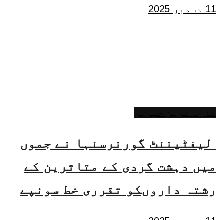
11 دسمبر 2025
تازہ ترین خبریں
لیفٹیننٹ گورنرسنہا نے جموں
میں دہشت گردی کے متاثرین کے
رشتہ داروںکو تقرری خط سونپے