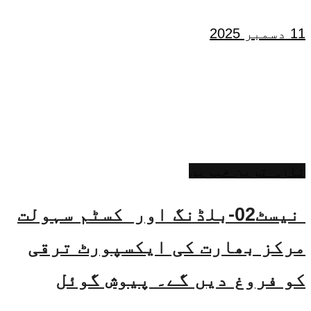
11 دسمبر 2025
تازہ ترین خبریں
نیسٹ02-بلڈنگ اور کسٹم سہولت
مرکز بھارت کی ایکسپورٹ ترقی
کو فروغ دیں گے۔ پیوش گوئل