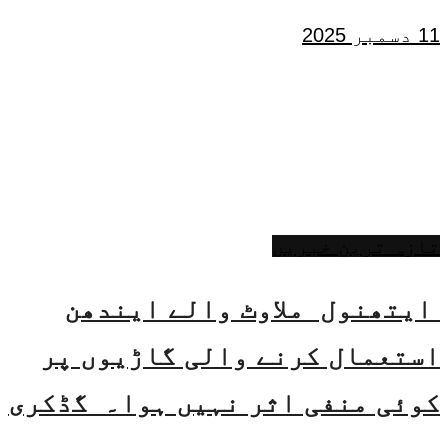
11 دسمبر 2025
تازہ ترین خبریں
ایتھنول ملاوٹ والے ایندھن
استعمال کرنے والی گاڑیوں پر
کوئی منفی اثر نہیں ہوا۔ گڈکری