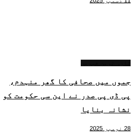
11 دسمبر 2025
تازہ ترین خبریں
جموں میں صحافی کا گھر منہدم،
پی ڈی پی صدر نے این سی حکومت کو
نشانہ بنایا
28 نومبر 2025