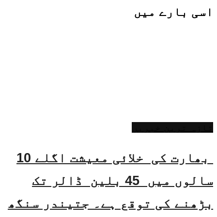
اسی
بارے میں
تازہ ترین خبریں
بھارت کی خلائی معیشت اگلے 10
سالوں میں 45 بلین ڈالر تک
بڑھنے کی توقع ہے۔ جتیندر سنگھ