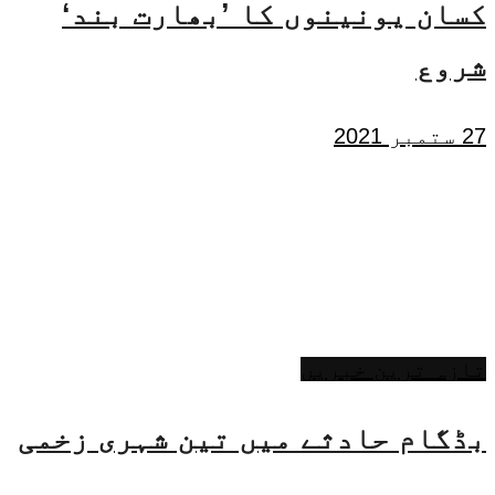
کسان یونینوں کا ’بھارت بند‘
شروع
27 ستمبر 2021
تازہ ترین خبریں
بڈگام حادثے میں تین شہری زخمی