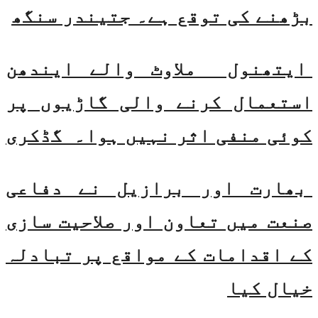
بڑھنے کی توقع ہے۔ جتیندر سنگھ
ایتھنول ملاوٹ والے ایندھن
استعمال کرنے والی گاڑیوں پر
کوئی منفی اثر نہیں ہوا۔ گڈکری
بھارت اور برازیل نے دفاعی
صنعت میں تعاون اور صلاحیت سازی
کے اقدامات کے مواقع پر تبادلہ
خیال کیا