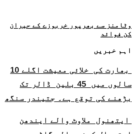
وٹامنز سے بھرپور خربوزے کے حیران
کن فوائد
اہم خبریں
بھارت کی خلائی معیشت اگلے 10
سالوں میں 45 بلین ڈالر تک
بڑھنے کی توقع ہے۔ جتیندر سنگھ
ایتھنول ملاوٹ والے ایندھن