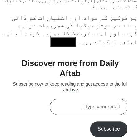
©2021 ڈیلی آفتاب | ڈیلی آفتاب بیرونی ویب سائٹس کے مواد
کا ذمہ دار نہیں ہے۔
ہم کوکیز کو مواد اور اشتہارات کو ذاتی
بنانے ، سوشل میڈیا کی خصوصیات فراہم
کرنے اور اپنے ٹریفک کا تجزیہ کرنے کے لیے
استعمال کرتے ہیں۔
I Agree
Discover more from Daily
Aftab
Subscribe now to keep reading and get access to the full
archive.
Type
your
email…
Subscribe