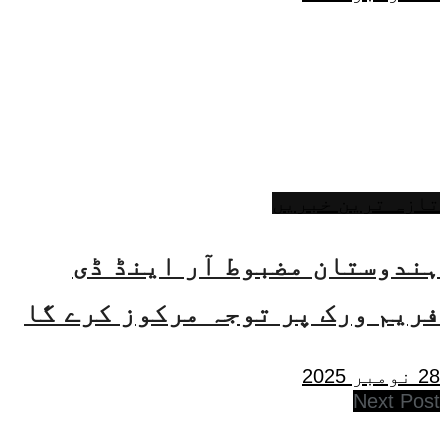
تازہ ترین خبریں
ہندوستان مضبوط آر اینڈ ڈی
فریم ورک پر توجہ مرکوز کرے گا
28 نومبر 2025
Next Post