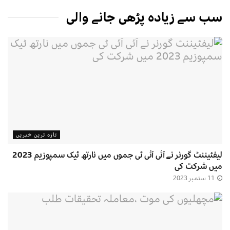
سب سے زیادہ پڑھی جانے والی
تازہ ترین خبریں
لیفٹیننٹ گورنر نے آئی آئی ٹی جموں میں نارتھ ٹیک سمپوزیم 2023
میں شرکت کی
11 ستمبر 2023