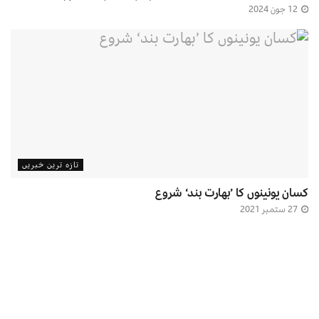
12 جون 2024
تازہ ترین خبریں
کسان یونینوں کا ’بھارت بند‘ شروع
27 ستمبر 2021