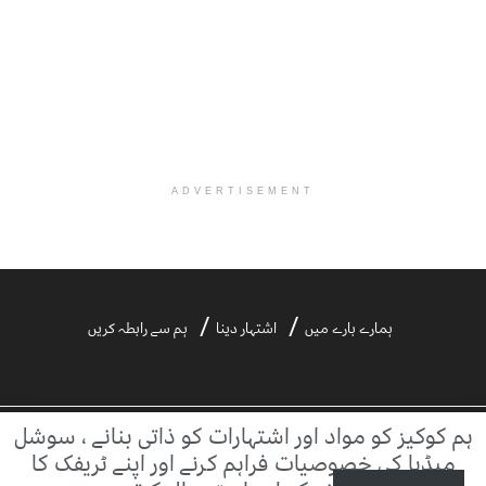
ADVERTISEMENT
ہمارے بارے میں
اشتہار دینا
ہم سے رابطہ کریں
ہم کوکیز کو مواد اور اشتہارات کو ذاتی بنانے ، سوشل
©2021 ڈیلی آفتاب | ڈیلی آفتاب بیرونی ویب سائٹس کے مواد کا ذمہ دار نہیں ہے۔
میڈیا کی خصوصیات فراہم کرنے اور اپنے ٹریفک کا