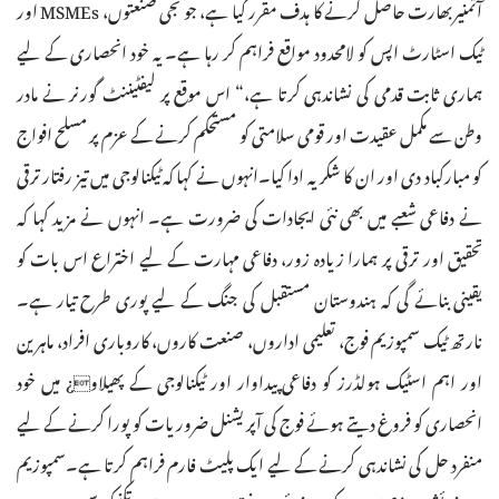
آتمنیربھارت حاصل کرنے کا ہدف مقرر کیا ہے، جو نجی صنعتوں، MSMEs اور
ٹیک اسٹارٹ اپس کو لامحدود مواقع فراہم کر رہا ہے۔ یہ خود انحصاری کے لیے
ہماری ثابت قدمی کی نشاندہی کرتا ہے،“ اس موقع پر لیفٹیننٹ گورنر نے مادر
وطن سے مکمل عقیدت اور قومی سلامتی کو مستحکم کرنے کے عزم پر مسلح افواج
کو مبارکباد دی اور ان کا شکریہ ادا کیا۔انہوں نے کہا کہ ٹیکنالوجی میں تیز رفتار ترقی
نے دفاعی شعبے میں بھی نئی ایجادات کی ضرورت ہے۔ انہوں نے مزید کہا کہ
تحقیق اور ترقی پر ہمارا زیادہ زور، دفاعی مہارت کے لیے اختراع اس بات کو
یقینی بنائے گی کہ ہندوستان مستقبل کی جنگ کے لیے پوری طرح تیار ہے۔
نارتھ ٹیک سمپوزیم فوج، تعلیمی اداروں، صنعت کاروں، کاروباری افراد، ماہرین
اور اہم اسٹیک ہولڈرز کو دفاعی پیداوار اور ٹیکنالوجی کے پھیلاو¿ میں خود
انحصاری کو فروغ دیتے ہوئے فوج کی آپریشنل ضروریات کو پورا کرنے کے لیے
منفرد حل کی نشاندہی کرنے کے لیے ایک پلیٹ فارم فراہم کرتا ہے۔سمپوزیم