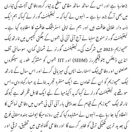
بڑھارہا ہے اور اس کے ساتھ ساتھ مقامی سطح پر تیار کردہ دفاعی آلات کی تیاری
میں بھی آگے بڑھ رہا ہے ۔ انہوں نے کہا کہ ۔ لیفٹیننٹ گورنر نے کہاکہ ہم ایک
ذمہ دار خلائی طاقت ہیں اور ہم نے اپنی اسٹریٹجک طاقت کا مظاہرہ کیا ہے۔
لیفٹیننٹ گورنر منوج سنہا نے آج آئی آئی ٹی جموں کے جگتی کیمپس میں نارتھ ٹیک
سمپوزیم-2023 میں شرکت کی۔لیفٹیننٹ گورنر نے شمالی کمان، سوسائٹی آف
انڈین ڈیفنس مینوفیکچررز (SIDM) اور IIT جموں کو مشترکہ طور پر سینکڑوں
صنعتوں اور دفاعی ٹیک اسٹارٹ اپس کی میزبانی کرنے اور اس سال کے نارتھ
ٹیک سمپوزیم کو ان کے تعاون سے ایک منفرد تجربہ بنانے پر مبارکباد دی۔اس
موقعے پر لیفٹیننٹ گورنر نے کہا کہ یہ اکیڈمیا کے لیے ایک قابل فخر لمحہ ہے کیونکہ
نارتھ ٹیک سمپوزیم کے قیام کے بعد پہلی بار آئی آئی ٹی جموں میں دفاعی نمائش کا
انعقاد کیا جا رہا ہے۔انہوں نے مشاہدہ کیا کہ تین روزہ میگا ایونٹ ہندوستانی فوج
کی جدید ترین تکنیکی ترقی کو ظاہر کرے گا اور دفاعی ٹکنالوجی میں تحقیق، ترقی اور