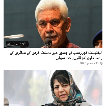
تازہ ترین خبریں
لیفٹیننٹ گورنرسنہا نے جموں میں دہشت گردی کے متاثرین کے
رشتہ داروںکو تقرری خط سونپے
11 دسمبر 2025