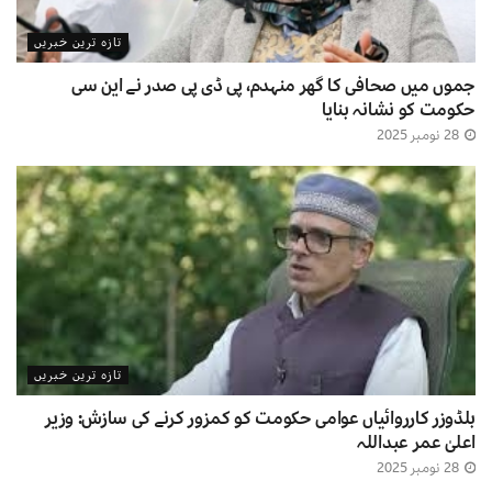
تازہ ترین خبریں
جموں میں صحافی کا گھر منہدم، پی ڈی پی صدر نے این سی
حکومت کو نشانہ بنایا
28 نومبر 2025
تازہ ترین خبریں
بلڈوزر کارروائیاں عوامی حکومت کو کمزور کرنے کی سازش: وزیر
اعلیٰ عمر عبداللہ
28 نومبر 2025