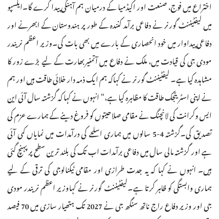
اختراع میں فوج، صنعت اور اکیڈمیا کے درمیان ہم آہنگی پیدا کرے گا۔ایکسپو
میں لیفٹیننٹ گورنر نے دفاعی برآمد کنندہ کے طور پر ہندوستان کے ابھرنے اور
دفاعی پیداوار میں خود انحصاری کے بارے میں بھی بات کی۔وزیر اعظم نریندر
مودی جی کی قیادت میں، ملک نے دفاع میں آتمنیربھارت کے لیے بڑے زور کا
مشاہدہ کیا ہے۔ لیفٹیننٹ گورنر نے کہاکہ ہم ایک ذمہ دار خلائی طاقت ہیں اور ہم
نے اپنی اسٹریٹجک طاقت کا مظاہرہ کیا ہے،“ انہوں نے کہا کہ گزشتہ سال آئی این
ایس وکرانت کی لانچنگ نے مقامی صلاحیتوں کو فروغ دینے کے ہمارے عزم کی
تصدیق کی۔گزشتہ 4-5 سالوں میں ہماری اسلحے کی درآمدات میں نمایاں کمی آئی
ہے اور گزشتہ مالی سال میں دفاعی برآمدات اب تک کی بلند ترین سطح پر پہنچ گئی
ہیں۔ انہوں نے کہا کہ یہ جدت طرازی اور مقامی ٹیکنالوجی کی ترقی کے لیے
ہماری وابستگی کو ظاہر کرتا ہے۔لیفٹیننٹ گورنر نے کہاوزیر اعظم نریندر مودی
جی اور وزیر دفاع راج ناتھ سنگھ جی نے 2027 تک ہتھیار سازی میں 70 فیصد