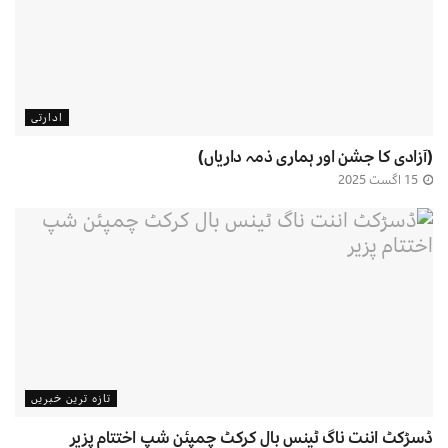
ادارتی
(آزادی کا جشن اور ہماری ذمہ داریاں)
15 اگست 2025
تازہ ترین خبریں
ڈسڑکٹ اننت ناگ ٹینس بال کرکٹ چمپئن شپ اختتام پزیر