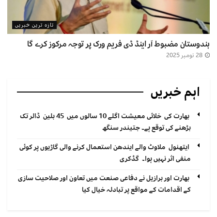
تازہ ترین خبریں
ہندوستان مضبوط آر اینڈ ڈی فریم ورک پر توجہ مرکوز کرے گا
28 نومبر 2025
اہم خبریں
بھارت کی خلائی معیشت اگلے 10 سالوں میں 45 بلین ڈالر تک
بڑھنے کی توقع ہے۔ جتیندر سنگھ
ایتھنول ملاوٹ والے ایندھن استعمال کرنے والی گاڑیوں پر کوئی
منفی اثر نہیں ہوا۔ گڈکری
بھارت اور برازیل نے دفاعی صنعت میں تعاون اور صلاحیت سازی
کے اقدامات کے مواقع پر تبادلہ خیال کیا