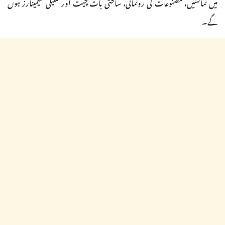
میں نمائشیں، مصنوعات کی رونمائی، ساختی بات چیت اور تکنیکی سیمینارز ہوں
گے۔