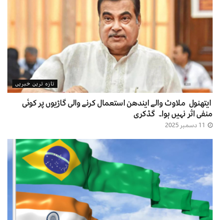
تازہ ترین خبریں
ایتھنول ملاوٹ والے ایندھن استعمال کرنے والی گاڑیوں پر کوئی
منفی اثر نہیں ہوا۔ گڈکری
11 دسمبر 2025