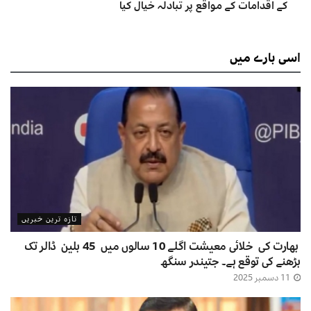
کے اقدامات کے مواقع پر تبادلہ خیال کیا
اسی
بارے میں
تازہ ترین خبریں
بھارت کی خلائی معیشت اگلے 10 سالوں میں 45 بلین ڈالر تک
بڑھنے کی توقع ہے۔ جتیندر سنگھ
11 دسمبر 2025