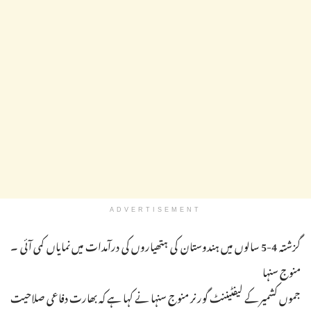
ADVERTISEMENT
گزشتہ 4-5 سالوں میں ہندوستان کی ہتھیاروں کی درآمدات میں نمایاں کمی آئی ۔
منوج سنہا
جموں کشمیر کے لیفٹیننٹ گورنر منوج سنہا نے کہا ہے کہ بھارت دفاعی صلاحیت